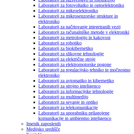
Laboratorij za fotovoltaiko in optoelektroniko
Laboratorij za mikroelektroniko
Laboratorij za mikrosenzorske strukture in
elektroniko
Laboratorij za načrtovanje integriranih vezij
Laboratorij za računalniške metode v elektroniki
Laboratorij za metrologijo in kakovost
Laboratorij za robotiko
Laboratorij za biokibernetiko
Laboratorij za slikovne tehnologije
Laboratorij za električne stroje
Laboratorij za elektromotorske pogone
Laboratorij za regulacijsko tehniko in močnostno
elektroniko
Laboratorij za avtomatiko in kibernetiko
Laboratorij za strojno inteligenco
Laboratorij za informacijske tehnologije
Laboratorij za multimedijo
Laboratorij za sevanje in optiko
Laboratorij za telekomunikacije
Laboratorij za uporabniku prilagojene
komunikacije in ambientno inteligenco
Imenik zaposlenih
Medijsko središče