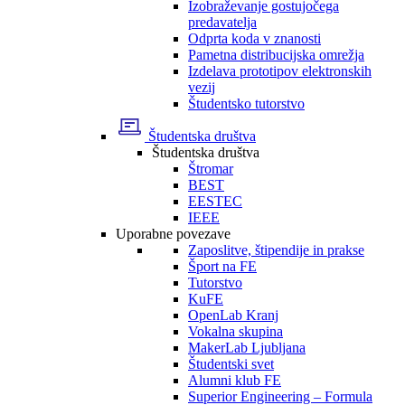
Izobraževanje gostujočega
predavatelja
Odprta koda v znanosti
Pametna distribucijska omrežja
Izdelava prototipov elektronskih
vezij
Študentsko tutorstvo
Študentska društva
Študentska društva
Štromar
BEST
EESTEC
IEEE
Uporabne povezave
Zaposlitve, štipendije in prakse
Šport na FE
Tutorstvo
KuFE
OpenLab Kranj
Vokalna skupina
MakerLab Ljubljana
Študentski svet
Alumni klub FE
Superior Engineering – Formula