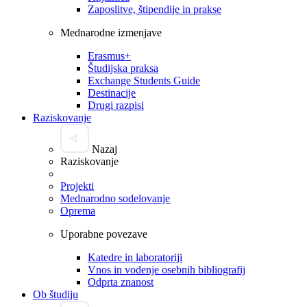
Zaposlitve, štipendije in prakse
Mednarodne izmenjave
Erasmus+
Študijska praksa
Exchange Students Guide
Destinacije
Drugi razpisi
Raziskovanje
Nazaj
Raziskovanje
Projekti
Mednarodno sodelovanje
Oprema
Uporabne povezave
Katedre in laboratoriji
Vnos in vodenje osebnih bibliografij
Odprta znanost
Ob študiju