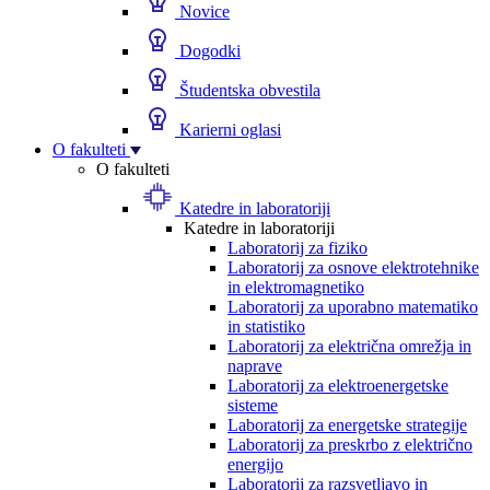
Novice
Dogodki
Študentska obvestila
Karierni oglasi
O fakulteti
O fakulteti
Katedre in laboratoriji
Katedre in laboratoriji
Laboratorij za fiziko
Laboratorij za osnove elektrotehnike
in elektromagnetiko
Laboratorij za uporabno matematiko
in statistiko
Laboratorij za električna omrežja in
naprave
Laboratorij za elektroenergetske
sisteme
Laboratorij za energetske strategije
Laboratorij za preskrbo z električno
energijo
Laboratorij za razsvetljavo in