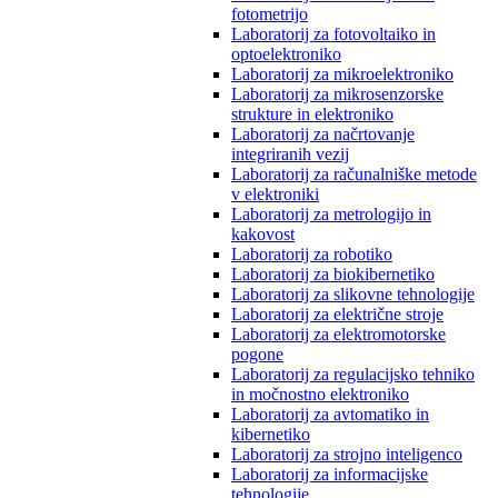
fotometrijo
Laboratorij za fotovoltaiko in
optoelektroniko
Laboratorij za mikroelektroniko
Laboratorij za mikrosenzorske
strukture in elektroniko
Laboratorij za načrtovanje
integriranih vezij
Laboratorij za računalniške metode
v elektroniki
Laboratorij za metrologijo in
kakovost
Laboratorij za robotiko
Laboratorij za biokibernetiko
Laboratorij za slikovne tehnologije
Laboratorij za električne stroje
Laboratorij za elektromotorske
pogone
Laboratorij za regulacijsko tehniko
in močnostno elektroniko
Laboratorij za avtomatiko in
kibernetiko
Laboratorij za strojno inteligenco
Laboratorij za informacijske
tehnologije