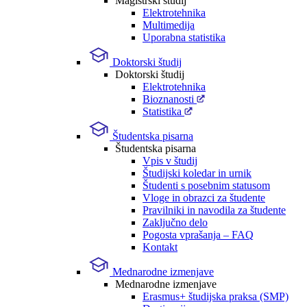
Magistrski študij
Elektrotehnika
Multimedija
Uporabna statistika
Doktorski študij
Doktorski študij
Elektrotehnika
Bioznanosti
Statistika
Študentska pisarna
Študentska pisarna
Vpis v študij
Študijski koledar in urnik
Študenti s posebnim statusom
Vloge in obrazci za študente
Pravilniki in navodila za študente
Zaključno delo
Pogosta vprašanja – FAQ
Kontakt
Mednarodne izmenjave
Mednarodne izmenjave
Erasmus+ študijska praksa (SMP)