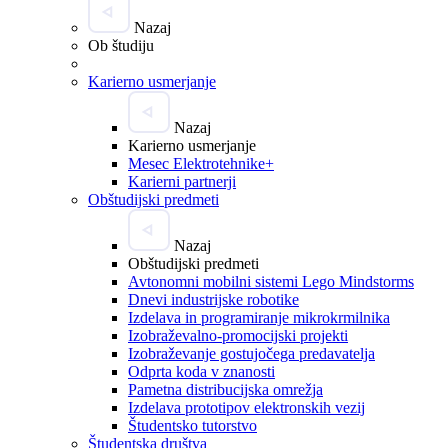
Nazaj
Ob študiju
Karierno usmerjanje
Nazaj
Karierno usmerjanje
Mesec Elektrotehnike+
Karierni partnerji
Obštudijski predmeti
Nazaj
Obštudijski predmeti
Avtonomni mobilni sistemi Lego Mindstorms
Dnevi industrijske robotike
Izdelava in programiranje mikrokrmilnika
Izobraževalno-promocijski projekti
Izobraževanje gostujočega predavatelja
Odprta koda v znanosti
Pametna distribucijska omrežja
Izdelava prototipov elektronskih vezij
Študentsko tutorstvo
Študentska društva