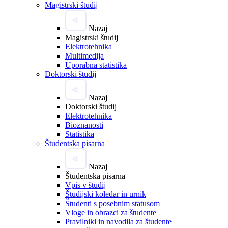
Magistrski študij
Nazaj
Magistrski študij
Elektrotehnika
Multimedija
Uporabna statistika
Doktorski študij
Nazaj
Doktorski študij
Elektrotehnika
Bioznanosti
Statistika
Študentska pisarna
Nazaj
Študentska pisarna
Vpis v študij
Študijski koledar in urnik
Študenti s posebnim statusom
Vloge in obrazci za študente
Pravilniki in navodila za študente