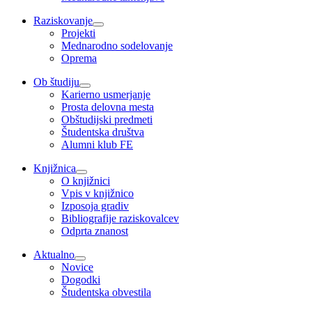
Raziskovanje
Projekti
Mednarodno sodelovanje
Oprema
Ob študiju
Karierno usmerjanje
Prosta delovna mesta
Obštudijski predmeti
Študentska društva
Alumni klub FE
Knjižnica
O knjižnici
Vpis v knjižnico
Izposoja gradiv
Bibliografije raziskovalcev
Odprta znanost
Aktualno
Novice
Dogodki
Študentska obvestila