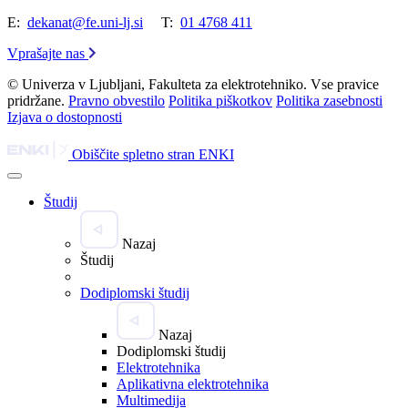
E:
dekanat@fe.uni-lj.si
T:
01 4768 411
Vprašajte nas
© Univerza v Ljubljani, Fakulteta za elektrotehniko. Vse pravice
pridržane.
Pravno obvestilo
Politika piškotkov
Politika zasebnosti
Izjava o dostopnosti
Obiščite spletno stran ENKI
Študij
Nazaj
Študij
Dodiplomski študij
Nazaj
Dodiplomski študij
Elektrotehnika
Aplikativna elektrotehnika
Multimedija