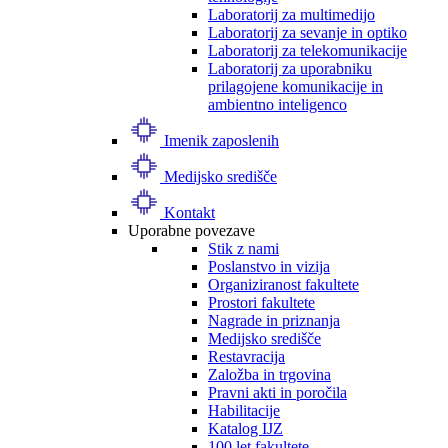
Laboratorij za multimedijo
Laboratorij za sevanje in optiko
Laboratorij za telekomunikacije
Laboratorij za uporabniku
prilagojene komunikacije in
ambientno inteligenco
Imenik zaposlenih
Medijsko središče
Kontakt
Uporabne povezave
Stik z nami
Poslanstvo in vizija
Organiziranost fakultete
Prostori fakultete
Nagrade in priznanja
Medijsko središče
Restavracija
Založba in trgovina
Pravni akti in poročila
Habilitacije
Katalog IJZ
100 let fakultete