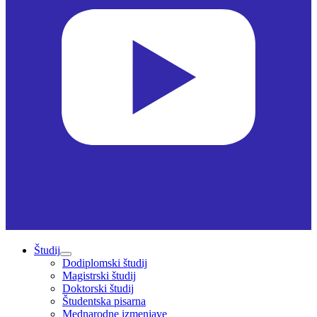
Študij
Dodiplomski študij
Magistrski študij
Doktorski študij
Študentska pisarna
Mednarodne izmenjave