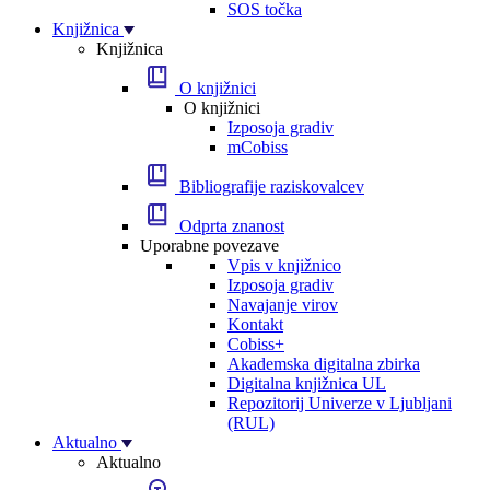
SOS točka
Knjižnica
Knjižnica
O knjižnici
O knjižnici
Izposoja gradiv
mCobiss
Bibliografije raziskovalcev
Odprta znanost
Uporabne povezave
Vpis v knjižnico
Izposoja gradiv
Navajanje virov
Kontakt
Cobiss+
Akademska digitalna zbirka
Digitalna knjižnica UL
Repozitorij Univerze v Ljubljani
(RUL)
Aktualno
Aktualno