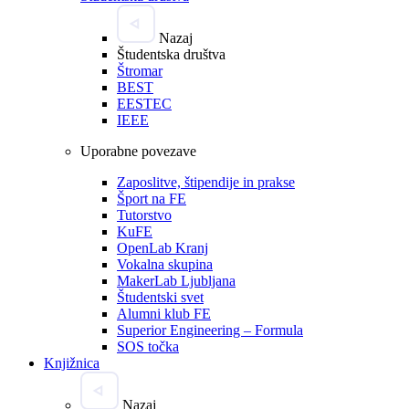
Nazaj
Študentska društva
Štromar
BEST
EESTEC
IEEE
Uporabne povezave
Zaposlitve, štipendije in prakse
Šport na FE
Tutorstvo
KuFE
OpenLab Kranj
Vokalna skupina
MakerLab Ljubljana
Študentski svet
Alumni klub FE
Superior Engineering – Formula
SOS točka
Knjižnica
Nazaj