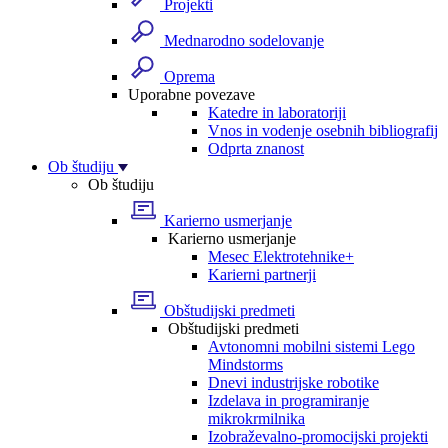
Projekti
Mednarodno sodelovanje
Oprema
Uporabne povezave
Katedre in laboratoriji
Vnos in vodenje osebnih bibliografij
Odprta znanost
Ob študiju
Ob študiju
Karierno usmerjanje
Karierno usmerjanje
Mesec Elektrotehnike+
Karierni partnerji
Obštudijski predmeti
Obštudijski predmeti
Avtonomni mobilni sistemi Lego
Mindstorms
Dnevi industrijske robotike
Izdelava in programiranje
mikrokrmilnika
Izobraževalno-promocijski projekti