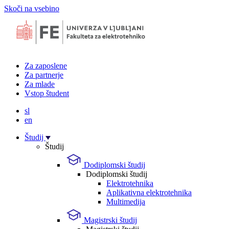
Skoči na vsebino
Za zaposlene
Za partnerje
Za mlade
Vstop študent
sl
en
Študij
Študij
Dodiplomski študij
Dodiplomski študij
Elektrotehnika
Aplikativna elektrotehnika
Multimedija
Magistrski študij