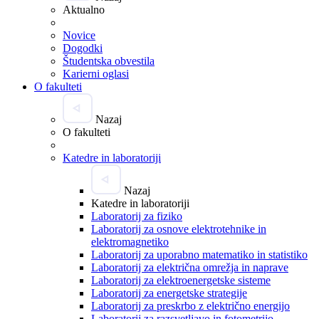
Aktualno
Novice
Dogodki
Študentska obvestila
Karierni oglasi
O fakulteti
Nazaj
O fakulteti
Katedre in laboratoriji
Nazaj
Katedre in laboratoriji
Laboratorij za fiziko
Laboratorij za osnove elektrotehnike in
elektromagnetiko
Laboratorij za uporabno matematiko in statistiko
Laboratorij za električna omrežja in naprave
Laboratorij za elektroenergetske sisteme
Laboratorij za energetske strategije
Laboratorij za preskrbo z električno energijo
Laboratorij za razsvetljavo in fotometrijo