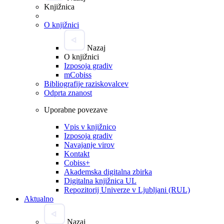
Knjižnica
O knjižnici
Nazaj
O knjižnici
Izposoja gradiv
mCobiss
Bibliografije raziskovalcev
Odprta znanost
Uporabne povezave
Vpis v knjižnico
Izposoja gradiv
Navajanje virov
Kontakt
Cobiss+
Akademska digitalna zbirka
Digitalna knjižnica UL
Repozitorij Univerze v Ljubljani (RUL)
Aktualno
Nazaj