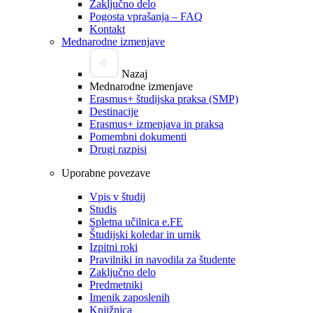
Zaključno delo
Pogosta vprašanja – FAQ
Kontakt
Mednarodne izmenjave
Nazaj
Mednarodne izmenjave
Erasmus+ študijska praksa (SMP)
Destinacije
Erasmus+ izmenjava in praksa
Pomembni dokumenti
Drugi razpisi
Uporabne povezave
Vpis v študij
Studis
Spletna učilnica e.FE
Študijski koledar in urnik
Izpitni roki
Pravilniki in navodila za študente
Zaključno delo
Predmetniki
Imenik zaposlenih
Knjižnica