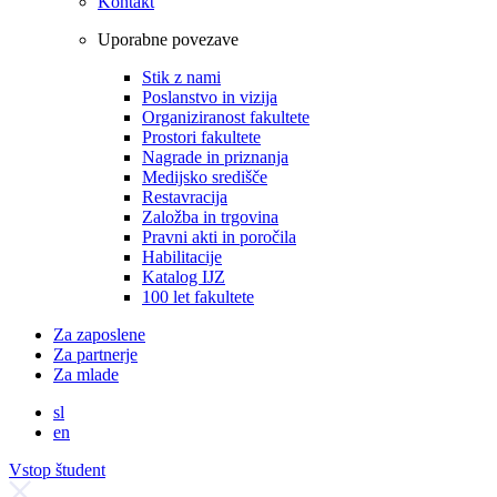
Kontakt
Uporabne povezave
Stik z nami
Poslanstvo in vizija
Organiziranost fakultete
Prostori fakultete
Nagrade in priznanja
Medijsko središče
Restavracija
Založba in trgovina
Pravni akti in poročila
Habilitacije
Katalog IJZ
100 let fakultete
Za zaposlene
Za partnerje
Za mlade
sl
en
Vstop študent