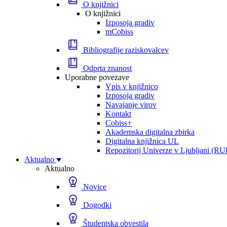
O knjižnici
O knjižnici
Izposoja gradiv
mCobiss
Bibliografije raziskovalcev
Odprta znanost
Uporabne povezave
Vpis v knjižnico
Izposoja gradiv
Navajanje virov
Kontakt
Cobiss+
Akademska digitalna zbirka
Digitalna knjižnica UL
Repozitorij Univerze v Ljubljani (RU
Aktualno
Aktualno
Novice
Dogodki
Študentska obvestila