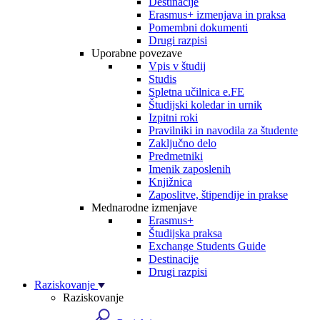
Destinacije
Erasmus+ izmenjava in praksa
Pomembni dokumenti
Drugi razpisi
Uporabne povezave
Vpis v študij
Studis
Spletna učilnica e.FE
Študijski koledar in urnik
Izpitni roki
Pravilniki in navodila za študente
Zaključno delo
Predmetniki
Imenik zaposlenih
Knjižnica
Zaposlitve, štipendije in prakse
Mednarodne izmenjave
Erasmus+
Študijska praksa
Exchange Students Guide
Destinacije
Drugi razpisi
Raziskovanje
Raziskovanje