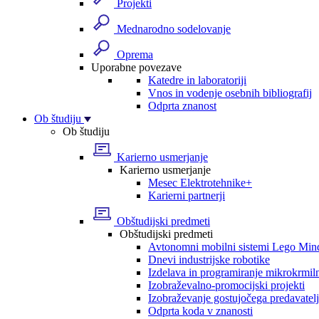
Projekti
Mednarodno sodelovanje
Oprema
Uporabne povezave
Katedre in laboratoriji
Vnos in vodenje osebnih bibliografij
Odprta znanost
Ob študiju
Ob študiju
Karierno usmerjanje
Karierno usmerjanje
Mesec Elektrotehnike+
Karierni partnerji
Obštudijski predmeti
Obštudijski predmeti
Avtonomni mobilni sistemi Lego Min
Dnevi industrijske robotike
Izdelava in programiranje mikrokrmil
Izobraževalno-promocijski projekti
Izobraževanje gostujočega predavatel
Odprta koda v znanosti