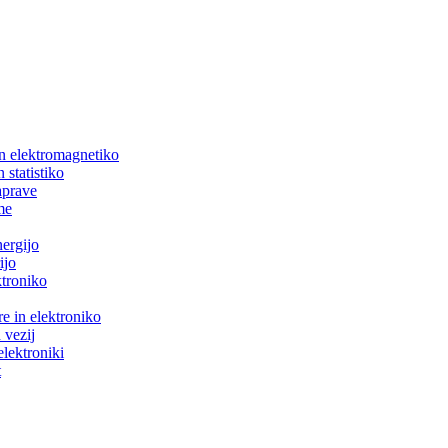
in elektromagnetiko
 statistiko
aprave
me
nergijo
ijo
ktroniko
e in elektroniko
 vezij
elektroniki
t