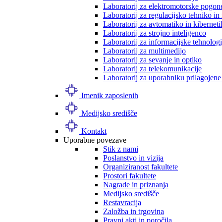
Laboratorij za elektromotorske pogon
Laboratorij za regulacijsko tehniko i
Laboratorij za avtomatiko in kibernet
Laboratorij za strojno inteligenco
Laboratorij za informacijske tehnologi
Laboratorij za multimedijo
Laboratorij za sevanje in optiko
Laboratorij za telekomunikacije
Laboratorij za uporabniku prilagojene
Imenik zaposlenih
Medijsko središče
Kontakt
Uporabne povezave
Stik z nami
Poslanstvo in vizija
Organiziranost fakultete
Prostori fakultete
Nagrade in priznanja
Medijsko središče
Restavracija
Založba in trgovina
Pravni akti in poročila