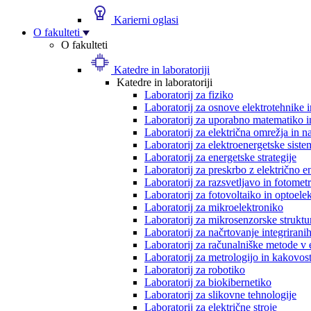
Karierni oglasi
O fakulteti
O fakulteti
Katedre in laboratoriji
Katedre in laboratoriji
Laboratorij za fiziko
Laboratorij za osnove elektrotehnike 
Laboratorij za uporabno matematiko in
Laboratorij za električna omrežja in n
Laboratorij za elektroenergetske siste
Laboratorij za energetske strategije
Laboratorij za preskrbo z električno e
Laboratorij za razsvetljavo in fotometr
Laboratorij za fotovoltaiko in optoele
Laboratorij za mikroelektroniko
Laboratorij za mikrosenzorske struktur
Laboratorij za načrtovanje integriranih
Laboratorij za računalniške metode v 
Laboratorij za metrologijo in kakovos
Laboratorij za robotiko
Laboratorij za biokibernetiko
Laboratorij za slikovne tehnologije
Laboratorij za električne stroje