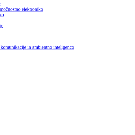
e
n močnostno elektroniko
iko
je
 komunikacije in ambientno inteligenco