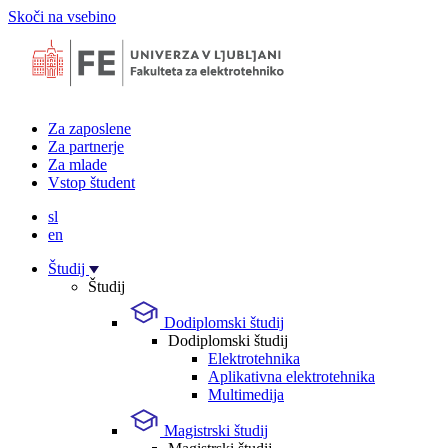
Skoči na vsebino
Za zaposlene
Za partnerje
Za mlade
Vstop študent
sl
en
Študij
Študij
Dodiplomski študij
Dodiplomski študij
Elektrotehnika
Aplikativna elektrotehnika
Multimedija
Magistrski študij