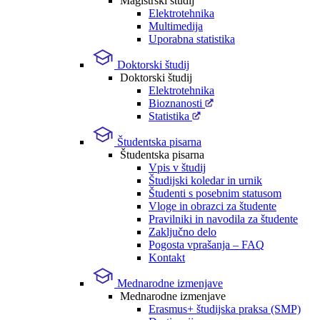
Magistrski študij
Elektrotehnika
Multimedija
Uporabna statistika
Doktorski študij
Doktorski študij
Elektrotehnika
Bioznanosti
Statistika
Študentska pisarna
Študentska pisarna
Vpis v študij
Študijski koledar in urnik
Študenti s posebnim statusom
Vloge in obrazci za študente
Pravilniki in navodila za študente
Zaključno delo
Pogosta vprašanja – FAQ
Kontakt
Mednarodne izmenjave
Mednarodne izmenjave
Erasmus+ študijska praksa (SMP)