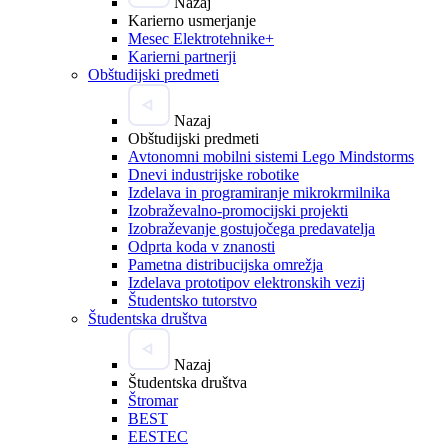
Nazaj
Karierno usmerjanje
Mesec Elektrotehnike+
Karierni partnerji
Obštudijski predmeti
Nazaj
Obštudijski predmeti
Avtonomni mobilni sistemi Lego Mindstorms
Dnevi industrijske robotike
Izdelava in programiranje mikrokrmilnika
Izobraževalno-promocijski projekti
Izobraževanje gostujočega predavatelja
Odprta koda v znanosti
Pametna distribucijska omrežja
Izdelava prototipov elektronskih vezij
Študentsko tutorstvo
Študentska društva
Nazaj
Študentska društva
Štromar
BEST
EESTEC