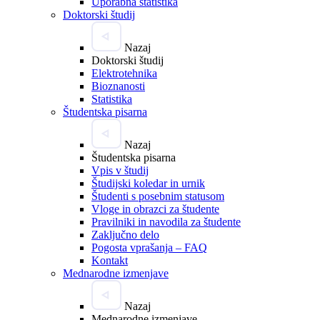
Uporabna statistika
Doktorski študij
Nazaj
Doktorski študij
Elektrotehnika
Bioznanosti
Statistika
Študentska pisarna
Nazaj
Študentska pisarna
Vpis v študij
Študijski koledar in urnik
Študenti s posebnim statusom
Vloge in obrazci za študente
Pravilniki in navodila za študente
Zaključno delo
Pogosta vprašanja – FAQ
Kontakt
Mednarodne izmenjave
Nazaj
Mednarodne izmenjave