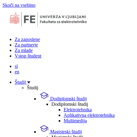
Skoči na vsebino
Za zaposlene
Za partnerje
Za mlade
Vstop študent
sl
en
Študij
Študij
Dodiplomski študij
Dodiplomski študij
Elektrotehnika
Aplikativna elektrotehnika
Multimedija
Magistrski študij