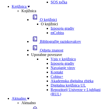
SOS točka
Knjižnica
Knjižnica
O knjižnici
O knjižnici
Izposoja gradiv
mCobiss
Bibliografije raziskovalcev
Odprta znanost
Uporabne povezave
Vpis v knjižnico
Izposoja gradiv
Navajanje virov
Kontakt
Cobiss+
Akademska digitalna zbirka
Digitalna knjižnica UL
Repozitorij Univerze v Ljubljani
(RUL)
Aktualno
Aktualno