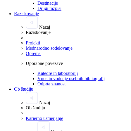
Destinacije
Drugi razpisi
Raziskovanje
Nazaj
Raziskovanje
Projekti
Mednarodno sodelovanje
Oprema
Uporabne povezave
Katedre in laboratoriji
Vnos in vodenje osebnih bibliografij
Odprta znanost
Ob študiju
Nazaj
Ob študiju
Karierno usmerjanje