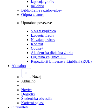
Izposoja gradiv
mCobiss
Bibliografije raziskovalcev
Odprta znanost
Uporabne povezave
Vpis v knjižnico
Izposoja gradiv
Navajanje virov
Kontakt
Cobiss+
Akademska digitalna zbirka
Digitalna knjižnica UL
Repozitorij Univerze v Ljubljani (RUL)
Aktualno
Nazaj
Aktualno
Novice
Dogodki
Študentska obvestila
Karierni oglasi
O fakulteti