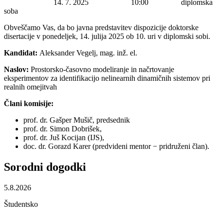
Datum začetka:
14. 7. 2025
Ura začetka:
10:00
Lokacija:
diplomska
soba
Obveščamo Vas, da bo javna predstavitev dispozicije doktorske
disertacije v ponedeljek, 14. julija 2025 ob 10. uri v diplomski sobi.
Kandidat:
Aleksander Vegelj, mag. inž. el.
Naslov:
Prostorsko-časovno modeliranje in načrtovanje
eksperimentov za identifikacijo nelinearnih dinamičnih sistemov pri
realnih omejitvah
Člani komisije:
prof. dr. Gašper Mušič, predsednik
prof. dr. Simon Dobrišek,
prof. dr. Juš Kocijan (IJS),
doc. dr. Gorazd Karer (predvideni mentor − pridruženi član).
Sorodni
dogodki
5.8.2026
Študentsko