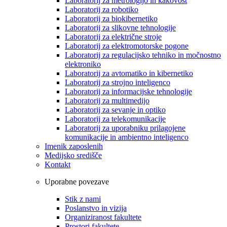
Laboratorij za metrologijo in kakovost
Laboratorij za robotiko
Laboratorij za biokibernetiko
Laboratorij za slikovne tehnologije
Laboratorij za električne stroje
Laboratorij za elektromotorske pogone
Laboratorij za regulacijsko tehniko in močnostno
elektroniko
Laboratorij za avtomatiko in kibernetiko
Laboratorij za strojno inteligenco
Laboratorij za informacijske tehnologije
Laboratorij za multimedijo
Laboratorij za sevanje in optiko
Laboratorij za telekomunikacije
Laboratorij za uporabniku prilagojene
komunikacije in ambientno inteligenco
Imenik zaposlenih
Medijsko središče
Kontakt
Uporabne povezave
Stik z nami
Poslanstvo in vizija
Organiziranost fakultete
Prostori fakultete