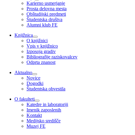
Karierno usmerjanje
Prosta delovna mesta
Obštudijski predmeti
Študentska društva
Alumni klub FE
Knjižnica
O knjižnici
Vpis v knjižnico
Izposoja gradiv
Bibliografije raziskovalcev
Odprta znanost
Aktualno
Novice
Dogodki
Študentska obvestila
O fakulteti
Katedre in laboratoriji
Imenik zaposlenih
Kontakt
Medijsko središče
Muzej FE