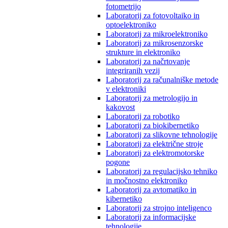
fotometrijo
Laboratorij za fotovoltaiko in
optoelektroniko
Laboratorij za mikroelektroniko
Laboratorij za mikrosenzorske
strukture in elektroniko
Laboratorij za načrtovanje
integriranih vezij
Laboratorij za računalniške metode
v elektroniki
Laboratorij za metrologijo in
kakovost
Laboratorij za robotiko
Laboratorij za biokibernetiko
Laboratorij za slikovne tehnologije
Laboratorij za električne stroje
Laboratorij za elektromotorske
pogone
Laboratorij za regulacijsko tehniko
in močnostno elektroniko
Laboratorij za avtomatiko in
kibernetiko
Laboratorij za strojno inteligenco
Laboratorij za informacijske
tehnologije