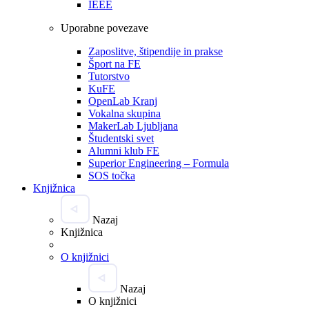
IEEE
Uporabne povezave
Zaposlitve, štipendije in prakse
Šport na FE
Tutorstvo
KuFE
OpenLab Kranj
Vokalna skupina
MakerLab Ljubljana
Študentski svet
Alumni klub FE
Superior Engineering – Formula
SOS točka
Knjižnica
Nazaj
Knjižnica
O knjižnici
Nazaj
O knjižnici