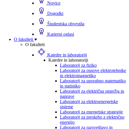
Novice
Dogodki
Študentska obvestila
Karierni oglasi
O fakulteti
O fakulteti
Katedre in laboratoriji
Katedre in laboratoriji
Laboratorij za fiziko
Laboratorij za osnove elektrotehnike
in elektromagnetiko
Laboratorij za uporabno matematiko
in statistiko
Laboratorij za električna omrežja in
naprave
Laboratorij za elektroenergetske
sisteme
Laboratorij za energetske strategije
Laboratorij za preskrbo z električno
energijo
Laboratorij za razsvetljavo in