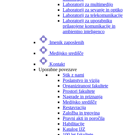
Laboratorij za multimedijo
Laboratorij za sevanje in optiko
Laboratorij za telekomunikacije
Laboratorij za uporabniku
prilagojene komunikacije in
ambientno inteligenco
Imenik zaposlenih
Medijsko središče
Kontakt
Uporabne povezave
Stik z nami
Poslanstvo in vizija
Organiziranost fakultete
Prostori fakultete
Nagrade in priznanja
Medijsko središče
Restavracija
Založba in trgovina
Pravni akti in poročila
Habilitacije
Katalog IJZ
100 let fakultete