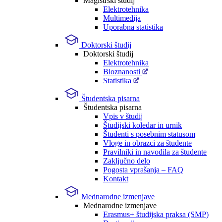
Magistrski študij
Elektrotehnika
Multimedija
Uporabna statistika
Doktorski študij
Doktorski študij
Elektrotehnika
Bioznanosti
Statistika
Študentska pisarna
Študentska pisarna
Vpis v študij
Študijski koledar in urnik
Študenti s posebnim statusom
Vloge in obrazci za študente
Pravilniki in navodila za študente
Zaključno delo
Pogosta vprašanja – FAQ
Kontakt
Mednarodne izmenjave
Mednarodne izmenjave
Erasmus+ študijska praksa (SMP)