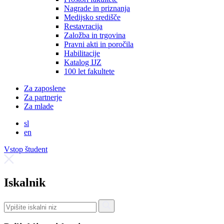
Nagrade in priznanja
Medijsko središče
Restavracija
Založba in trgovina
Pravni akti in poročila
Habilitacije
Katalog IJZ
100 let fakultete
Za zaposlene
Za partnerje
Za mlade
sl
en
Vstop študent
Iskalnik