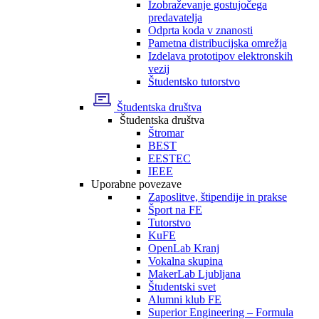
Izobraževanje gostujočega
predavatelja
Odprta koda v znanosti
Pametna distribucijska omrežja
Izdelava prototipov elektronskih
vezij
Študentsko tutorstvo
Študentska društva
Študentska društva
Štromar
BEST
EESTEC
IEEE
Uporabne povezave
Zaposlitve, štipendije in prakse
Šport na FE
Tutorstvo
KuFE
OpenLab Kranj
Vokalna skupina
MakerLab Ljubljana
Študentski svet
Alumni klub FE
Superior Engineering – Formula