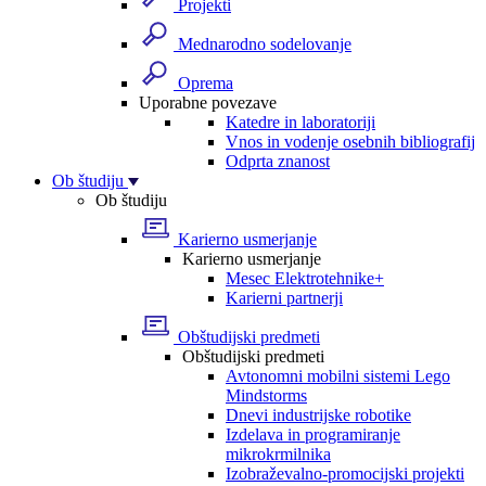
Projekti
Mednarodno sodelovanje
Oprema
Uporabne povezave
Katedre in laboratoriji
Vnos in vodenje osebnih bibliografij
Odprta znanost
Ob študiju
Ob študiju
Karierno usmerjanje
Karierno usmerjanje
Mesec Elektrotehnike+
Karierni partnerji
Obštudijski predmeti
Obštudijski predmeti
Avtonomni mobilni sistemi Lego
Mindstorms
Dnevi industrijske robotike
Izdelava in programiranje
mikrokrmilnika
Izobraževalno-promocijski projekti