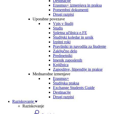
Destinacije
Erasmus+ izmenjava in praksa
Pomembni dokumenti
Drugi razpisi
Uporabne povezave
Vpis v študij
Studis
Spletna učilnica e.FE
Študijski koledar in urnik
Izpitni roki
Pravilniki in navodila za študente
Zaključno delo
Predmetniki
Imenik zaposlenih
Knjižnica
Zaposlitve, štipendije in prakse
Mednarodne izmenjave
Erasmus+
Študijska praksa
Exchange Students Guide
Destinacije
Drugi razpisi
Raziskovanje
Raziskovanje