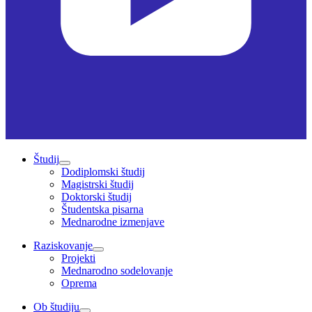
Študij
Dodiplomski študij
Magistrski študij
Doktorski študij
Študentska pisarna
Mednarodne izmenjave
Raziskovanje
Projekti
Mednarodno sodelovanje
Oprema
Ob študiju