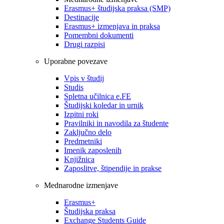
Erasmus+ študijska praksa (SMP)
Destinacije
Erasmus+ izmenjava in praksa
Pomembni dokumenti
Drugi razpisi
Uporabne povezave
Vpis v študij
Studis
Spletna učilnica e.FE
Študijski koledar in urnik
Izpitni roki
Pravilniki in navodila za študente
Zaključno delo
Predmetniki
Imenik zaposlenih
Knjižnica
Zaposlitve, štipendije in prakse
Mednarodne izmenjave
Erasmus+
Študijska praksa
Exchange Students Guide