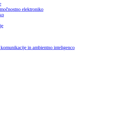
e
n močnostno elektroniko
iko
je
 komunikacije in ambientno inteligenco