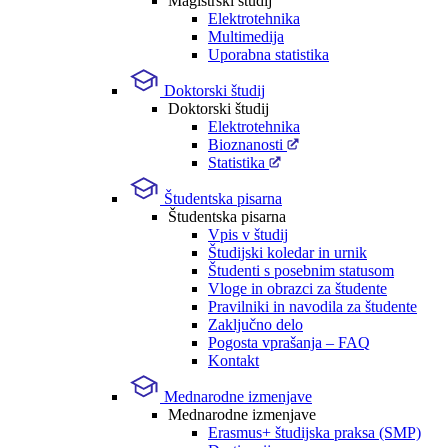
Magistrski študij
Elektrotehnika
Multimedija
Uporabna statistika
Doktorski študij
Doktorski študij
Elektrotehnika
Bioznanosti
Statistika
Študentska pisarna
Študentska pisarna
Vpis v študij
Študijski koledar in urnik
Študenti s posebnim statusom
Vloge in obrazci za študente
Pravilniki in navodila za študente
Zaključno delo
Pogosta vprašanja – FAQ
Kontakt
Mednarodne izmenjave
Mednarodne izmenjave
Erasmus+ študijska praksa (SMP)