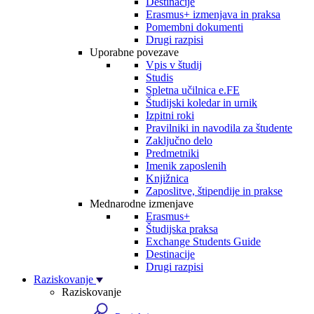
Destinacije
Erasmus+ izmenjava in praksa
Pomembni dokumenti
Drugi razpisi
Uporabne povezave
Vpis v študij
Studis
Spletna učilnica e.FE
Študijski koledar in urnik
Izpitni roki
Pravilniki in navodila za študente
Zaključno delo
Predmetniki
Imenik zaposlenih
Knjižnica
Zaposlitve, štipendije in prakse
Mednarodne izmenjave
Erasmus+
Študijska praksa
Exchange Students Guide
Destinacije
Drugi razpisi
Raziskovanje
Raziskovanje