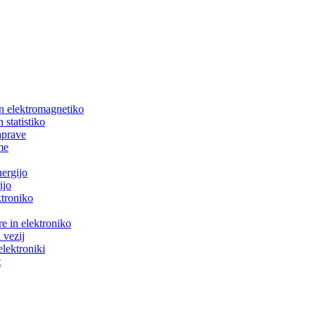
in elektromagnetiko
 statistiko
aprave
me
nergijo
ijo
ktroniko
e in elektroniko
 vezij
elektroniki
t