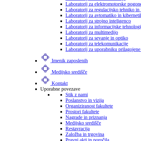
Laboratorij za elektromotorske pogon
Laboratorij za regulacijsko tehniko i
Laboratorij za avtomatiko in kibernet
Laboratorij za strojno inteligenco
Laboratorij za informacijske tehnologi
Laboratorij za multimedijo
Laboratorij za sevanje in optiko
Laboratorij za telekomunikacije
Laboratorij za uporabniku prilagojene
Imenik zaposlenih
Medijsko središče
Kontakt
Uporabne povezave
Stik z nami
Poslanstvo in vizija
Organiziranost fakultete
Prostori fakultete
Nagrade in priznanja
Medijsko središče
Restavracija
Založba in trgovina
Pravni akti in poročila