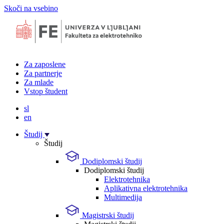
Skoči na vsebino
Za zaposlene
Za partnerje
Za mlade
Vstop študent
sl
en
Študij
Študij
Dodiplomski študij
Dodiplomski študij
Elektrotehnika
Aplikativna elektrotehnika
Multimedija
Magistrski študij