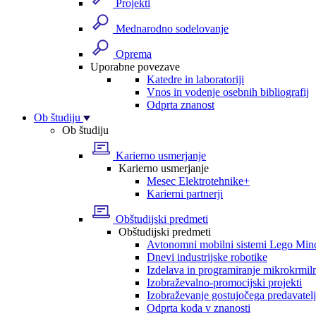
Projekti
Mednarodno sodelovanje
Oprema
Uporabne povezave
Katedre in laboratoriji
Vnos in vodenje osebnih bibliografij
Odprta znanost
Ob študiju
Ob študiju
Karierno usmerjanje
Karierno usmerjanje
Mesec Elektrotehnike+
Karierni partnerji
Obštudijski predmeti
Obštudijski predmeti
Avtonomni mobilni sistemi Lego Min
Dnevi industrijske robotike
Izdelava in programiranje mikrokrmil
Izobraževalno-promocijski projekti
Izobraževanje gostujočega predavatel
Odprta koda v znanosti