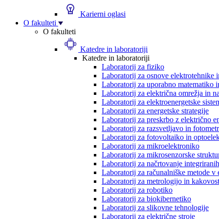
Karierni oglasi
O fakulteti
O fakulteti
Katedre in laboratoriji
Katedre in laboratoriji
Laboratorij za fiziko
Laboratorij za osnove elektrotehnike 
Laboratorij za uporabno matematiko in
Laboratorij za električna omrežja in n
Laboratorij za elektroenergetske siste
Laboratorij za energetske strategije
Laboratorij za preskrbo z električno e
Laboratorij za razsvetljavo in fotometr
Laboratorij za fotovoltaiko in optoele
Laboratorij za mikroelektroniko
Laboratorij za mikrosenzorske struktur
Laboratorij za načrtovanje integriranih
Laboratorij za računalniške metode v 
Laboratorij za metrologijo in kakovos
Laboratorij za robotiko
Laboratorij za biokibernetiko
Laboratorij za slikovne tehnologije
Laboratorij za električne stroje