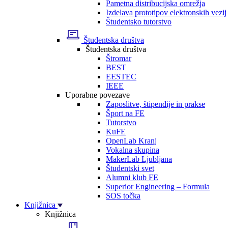
Pametna distribucijska omrežja
Izdelava prototipov elektronskih vezij
Študentsko tutorstvo
Študentska društva
Študentska društva
Štromar
BEST
EESTEC
IEEE
Uporabne povezave
Zaposlitve, štipendije in prakse
Šport na FE
Tutorstvo
KuFE
OpenLab Kranj
Vokalna skupina
MakerLab Ljubljana
Študentski svet
Alumni klub FE
Superior Engineering – Formula
SOS točka
Knjižnica
Knjižnica