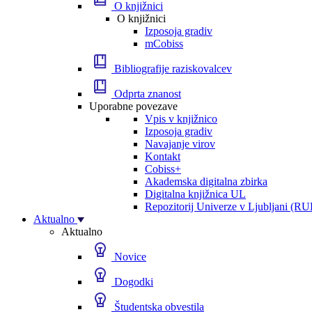
O knjižnici
O knjižnici
Izposoja gradiv
mCobiss
Bibliografije raziskovalcev
Odprta znanost
Uporabne povezave
Vpis v knjižnico
Izposoja gradiv
Navajanje virov
Kontakt
Cobiss+
Akademska digitalna zbirka
Digitalna knjižnica UL
Repozitorij Univerze v Ljubljani (RU
Aktualno
Aktualno
Novice
Dogodki
Študentska obvestila