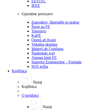
EESTEC
IEEE
Uporabne povezave
Zaposlitve, štipendije in prakse
Šport na FE
Tutorstvo
KuFE
OpenLab Kranj
Vokalna skupina
MakerLab Ljubljana
Študentski svet
Alumni klub FE
Superior Engineering – Formula
SOS točka
Knjižnica
Nazaj
Knjižnica
O knjižnici
Nazaj