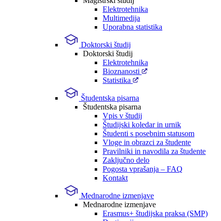
Magistrski študij
Elektrotehnika
Multimedija
Uporabna statistika
Doktorski študij
Doktorski študij
Elektrotehnika
Bioznanosti
Statistika
Študentska pisarna
Študentska pisarna
Vpis v študij
Študijski koledar in urnik
Študenti s posebnim statusom
Vloge in obrazci za študente
Pravilniki in navodila za študente
Zaključno delo
Pogosta vprašanja – FAQ
Kontakt
Mednarodne izmenjave
Mednarodne izmenjave
Erasmus+ študijska praksa (SMP)