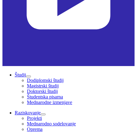
Študij
Dodiplomski študij
Magistrski študij
Doktorski študij
Študentska pisarna
Mednarodne izmenjave
Raziskovanje
Projekti
Mednarodno sodelovanje
Oprema