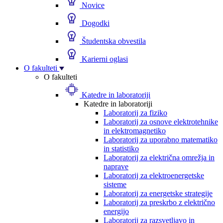
Novice
Dogodki
Študentska obvestila
Karierni oglasi
O fakulteti
O fakulteti
Katedre in laboratoriji
Katedre in laboratoriji
Laboratorij za fiziko
Laboratorij za osnove elektrotehnike
in elektromagnetiko
Laboratorij za uporabno matematiko
in statistiko
Laboratorij za električna omrežja in
naprave
Laboratorij za elektroenergetske
sisteme
Laboratorij za energetske strategije
Laboratorij za preskrbo z električno
energijo
Laboratorij za razsvetljavo in