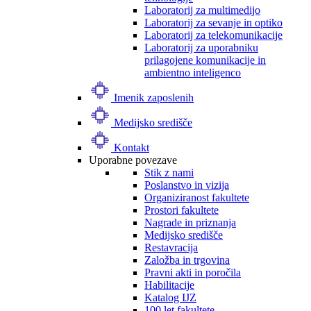
Laboratorij za multimedijo
Laboratorij za sevanje in optiko
Laboratorij za telekomunikacije
Laboratorij za uporabniku
prilagojene komunikacije in
ambientno inteligenco
Imenik zaposlenih
Medijsko središče
Kontakt
Uporabne povezave
Stik z nami
Poslanstvo in vizija
Organiziranost fakultete
Prostori fakultete
Nagrade in priznanja
Medijsko središče
Restavracija
Založba in trgovina
Pravni akti in poročila
Habilitacije
Katalog IJZ
100 let fakultete