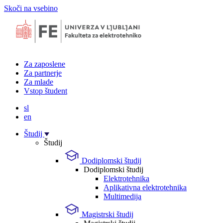
Skoči na vsebino
Za zaposlene
Za partnerje
Za mlade
Vstop študent
sl
en
Študij
Študij
Dodiplomski študij
Dodiplomski študij
Elektrotehnika
Aplikativna elektrotehnika
Multimedija
Magistrski študij