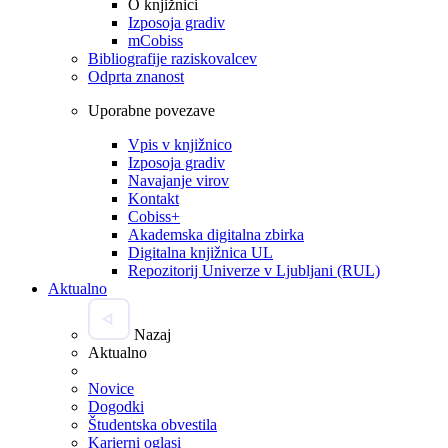
O knjižnici
Izposoja gradiv
mCobiss
Bibliografije raziskovalcev
Odprta znanost
Uporabne povezave
Vpis v knjižnico
Izposoja gradiv
Navajanje virov
Kontakt
Cobiss+
Akademska digitalna zbirka
Digitalna knjižnica UL
Repozitorij Univerze v Ljubljani (RUL)
Aktualno
Nazaj
Aktualno
Novice
Dogodki
Študentska obvestila
Karierni oglasi