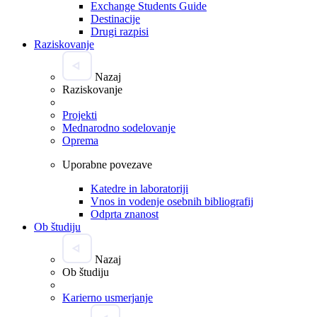
Exchange Students Guide
Destinacije
Drugi razpisi
Raziskovanje
Nazaj
Raziskovanje
Projekti
Mednarodno sodelovanje
Oprema
Uporabne povezave
Katedre in laboratoriji
Vnos in vodenje osebnih bibliografij
Odprta znanost
Ob študiju
Nazaj
Ob študiju
Karierno usmerjanje