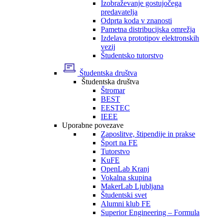
Izobraževanje gostujočega
predavatelja
Odprta koda v znanosti
Pametna distribucijska omrežja
Izdelava prototipov elektronskih
vezij
Študentsko tutorstvo
Študentska društva
Študentska društva
Štromar
BEST
EESTEC
IEEE
Uporabne povezave
Zaposlitve, štipendije in prakse
Šport na FE
Tutorstvo
KuFE
OpenLab Kranj
Vokalna skupina
MakerLab Ljubljana
Študentski svet
Alumni klub FE
Superior Engineering – Formula