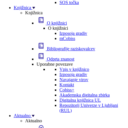
SOS točka
Knjižnica
Knjižnica
O knjižnici
O knjižnici
Izposoja gradiv
mCobiss
Bibliografije raziskovalcev
Odprta znanost
Uporabne povezave
Vpis v knjižnico
Izposoja gradiv
Navajanje virov
Kontakt
Cobiss+
Akademska digitalna zbirka
Digitalna knjižnica UL
Repozitorij Univerze v Ljubljani
(RUL)
Aktualno
Aktualno