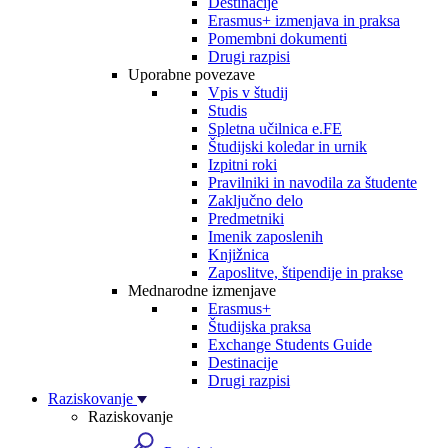
Destinacije
Erasmus+ izmenjava in praksa
Pomembni dokumenti
Drugi razpisi
Uporabne povezave
Vpis v študij
Studis
Spletna učilnica e.FE
Študijski koledar in urnik
Izpitni roki
Pravilniki in navodila za študente
Zaključno delo
Predmetniki
Imenik zaposlenih
Knjižnica
Zaposlitve, štipendije in prakse
Mednarodne izmenjave
Erasmus+
Študijska praksa
Exchange Students Guide
Destinacije
Drugi razpisi
Raziskovanje
Raziskovanje