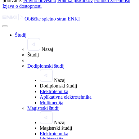
pridržane.
Pravno obvestilo
Politika piškotkov
Politika zasebnosti
Izjava o dostopnosti
Obiščite spletno stran ENKI
Študij
Nazaj
Študij
Dodiplomski študij
Nazaj
Dodiplomski študij
Elektrotehnika
Aplikativna elektrotehnika
Multimedija
Magistrski študij
Nazaj
Magistrski študij
Elektrotehnika