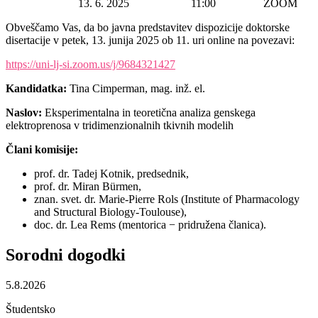
Datum začetka:
13. 6. 2025
Ura začetka:
11:00
Lokacija:
ZOOM
Obveščamo Vas, da bo javna predstavitev dispozicije doktorske
disertacije v petek, 13. junija 2025 ob 11. uri online na povezavi:
https://uni-lj-si.zoom.us/j/9684321427
Kandidatka
:
Tina Cimperman, mag. inž. el.
Naslov:
Eksperimentalna in teoretična analiza genskega
elektroprenosa v tridimenzionalnih tkivnih modelih
Člani komisije:
prof. dr. Tadej Kotnik, predsednik,
prof. dr. Miran Bürmen,
znan. svet. dr. Marie-Pierre Rols (Institute of Pharmacology
and Structural Biology-Toulouse),
doc. dr. Lea Rems (mentorica − pridružena članica).
Sorodni
dogodki
5.8.2026
Študentsko