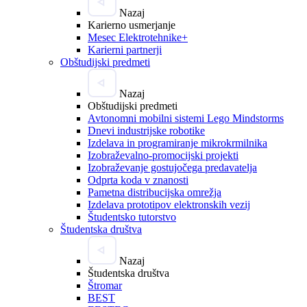
Nazaj
Karierno usmerjanje
Mesec Elektrotehnike+
Karierni partnerji
Obštudijski predmeti
Nazaj
Obštudijski predmeti
Avtonomni mobilni sistemi Lego Mindstorms
Dnevi industrijske robotike
Izdelava in programiranje mikrokrmilnika
Izobraževalno-promocijski projekti
Izobraževanje gostujočega predavatelja
Odprta koda v znanosti
Pametna distribucijska omrežja
Izdelava prototipov elektronskih vezij
Študentsko tutorstvo
Študentska društva
Nazaj
Študentska društva
Štromar
BEST