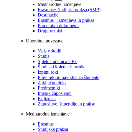
Mednarodne izmenjave
Erasmus+ študijska praksa (SMP)
Destinacije
Erasmus+ izmenjava in praksa
Pomembni dokumenti
Drugi razpisi
Uporabne povezave
Vpis v študij
Studis
Spletna učilnica e.FE
Študijski koledar in urnik
Izpitni roki
Pravilniki in navodila za študente
Zaključno delo
Predmetniki
Imenik zaposlenih
Knjižnica
Zaposlitve, štipendije in prakse
Mednarodne izmenjave
Erasmus+
Študijska praksa