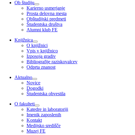
Ob študiju
Karierno usmerjanje
Prosta delovna mesta
Obštudijski predmeti
Študentska društva
Alumni klub FE
Knjižnica
O knjižnici
Vpis v knjižnico
Izposoja gradiv
Bibliografije raziskovalcev
Odprta znanost
Aktualno
Novice
Dogodki
Študentska obvestila
O fakulteti
Katedre in laboratoriji
Imenik zaposlenih
Kontakt
Medijsko središče
Muzej FE