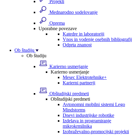
Projekti
Mednarodno sodelovanje
Oprema
Uporabne povezave
Katedre in laboratoriji
Vnos in vodenje osebnih bibliografij
Odprta znanost
Ob študiju
Ob študiju
Karierno usmerjanje
Karierno usmerjanje
Mesec Elektrotehnike+
Karierni partnerji
Obštudijski predmeti
Obštudijski predmeti
Avtonomni mobilni sistemi Lego
Mindstorms
Dnevi industrijske robotike
Izdelava in programiranje
mikrokrmilnika
Izobraževalno-promocijski projekti