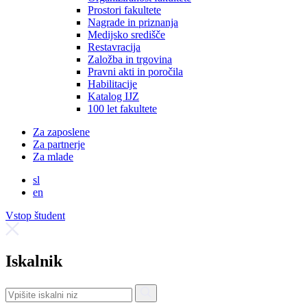
Prostori fakultete
Nagrade in priznanja
Medijsko središče
Restavracija
Založba in trgovina
Pravni akti in poročila
Habilitacije
Katalog IJZ
100 let fakultete
Za zaposlene
Za partnerje
Za mlade
sl
en
Vstop študent
Iskalnik