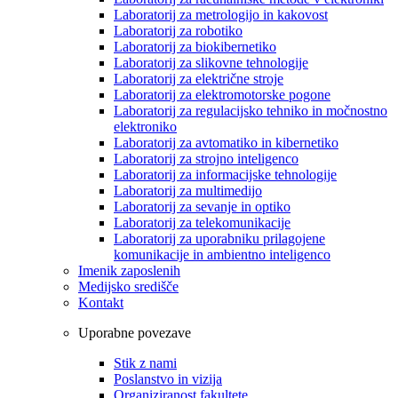
Laboratorij za metrologijo in kakovost
Laboratorij za robotiko
Laboratorij za biokibernetiko
Laboratorij za slikovne tehnologije
Laboratorij za električne stroje
Laboratorij za elektromotorske pogone
Laboratorij za regulacijsko tehniko in močnostno
elektroniko
Laboratorij za avtomatiko in kibernetiko
Laboratorij za strojno inteligenco
Laboratorij za informacijske tehnologije
Laboratorij za multimedijo
Laboratorij za sevanje in optiko
Laboratorij za telekomunikacije
Laboratorij za uporabniku prilagojene
komunikacije in ambientno inteligenco
Imenik zaposlenih
Medijsko središče
Kontakt
Uporabne povezave
Stik z nami
Poslanstvo in vizija
Organiziranost fakultete