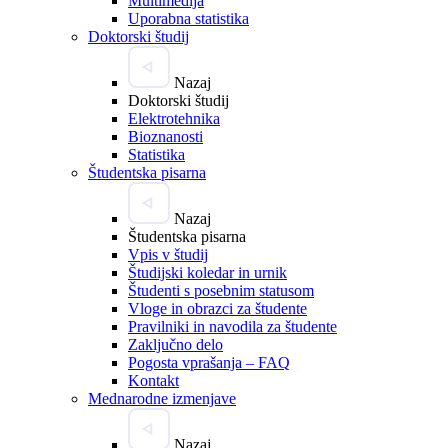
Multimedija
Uporabna statistika
Doktorski študij
Nazaj
Doktorski študij
Elektrotehnika
Bioznanosti
Statistika
Študentska pisarna
Nazaj
Študentska pisarna
Vpis v študij
Študijski koledar in urnik
Študenti s posebnim statusom
Vloge in obrazci za študente
Pravilniki in navodila za študente
Zaključno delo
Pogosta vprašanja – FAQ
Kontakt
Mednarodne izmenjave
Nazaj