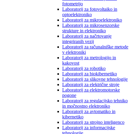
fotometrijo
Laboratorij za fotovoltaiko in
optoelektroniko
Laboratorij za mikroelektroniko
Laboratorij za mikrosenzorske
strukture in elektroniko
Laboratorij za načrtovanje
integriranih vezij
Laboratorij za računalniške metode
v elektroniki
Laboratorij za metrologijo in
kakovost
Laboratorij za robotiko
Laboratorij za biokibernetiko
Laboratorij za slikovne tehnologije
Laboratorij za električne stroje
Laboratorij za elektromotorske
pogone
Laboratorij za regulacijsko tehniko
in močnostno elektroniko
Laboratorij za avtomatiko in
kibernetiko
Laboratorij za strojno inteligenco
Laboratorij za informacijske
tehnologije