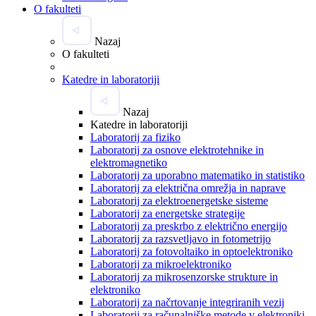
O fakulteti
Nazaj
O fakulteti
Katedre in laboratoriji
Nazaj
Katedre in laboratoriji
Laboratorij za fiziko
Laboratorij za osnove elektrotehnike in
elektromagnetiko
Laboratorij za uporabno matematiko in statistiko
Laboratorij za električna omrežja in naprave
Laboratorij za elektroenergetske sisteme
Laboratorij za energetske strategije
Laboratorij za preskrbo z električno energijo
Laboratorij za razsvetljavo in fotometrijo
Laboratorij za fotovoltaiko in optoelektroniko
Laboratorij za mikroelektroniko
Laboratorij za mikrosenzorske strukture in
elektroniko
Laboratorij za načrtovanje integriranih vezij
Laboratorij za računalniške metode v elektroniki