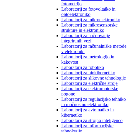
fotometrijo
Laboratorij za fotovoltaiko in
optoelektroniko
Laboratorij za mikroelektroniko
Laboratorij za mikrosenzorske
strukture in elektroniko
Laboratorij za načrtovanje
integriranih vezij
Laboratorij za računalniške metode
v elektroniki
Laboratorij za metrologijo in
kakovost
Laboratorij za robotiko
Laboratorij za biokibernetiko
Laboratorij za slikovne tehnologije
Laboratorij za električne stroje
Laboratorij za elektromotorske
pogone
Laboratorij za regulacijsko tehniko
in močnostno elektroniko
Laboratorij za avtomatiko in
kibernetiko
Laboratorij za strojno inteligenco
Laboratorij za informacijske
tehnologije