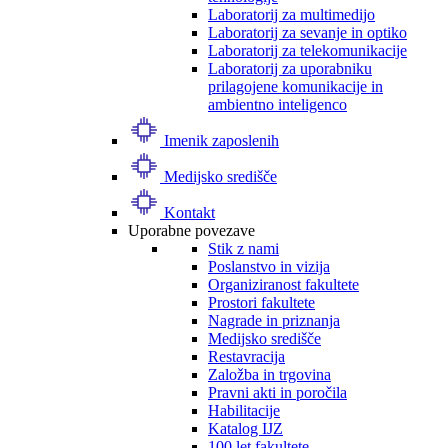
Laboratorij za multimedijo
Laboratorij za sevanje in optiko
Laboratorij za telekomunikacije
Laboratorij za uporabniku
prilagojene komunikacije in
ambientno inteligenco
Imenik zaposlenih
Medijsko središče
Kontakt
Uporabne povezave
Stik z nami
Poslanstvo in vizija
Organiziranost fakultete
Prostori fakultete
Nagrade in priznanja
Medijsko središče
Restavracija
Založba in trgovina
Pravni akti in poročila
Habilitacije
Katalog IJZ
100 let fakultete