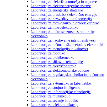
Laboratorij za električna omrežja in naprave
Laboratorij za elektroenergetske sisteme
Laboratorij za energetske strategije
Laboratorij za preskrbo z električno energijo
Laboratorij za razsvetljavo in fotometrijo
Laboratorij za fotovoltaiko in optoelektroniko
Laboratorij za mikroelektroniko
Laboratorij za mikrosenzorske strukture in
elektroniko
Laboratorij za načrtovanje integriranih vezij
Laboratorij za računalniške metode v elektroniki
Laboratorij za metrologijo in kakovost
Laboratorij za robotiko
Laboratorij za biokibernetiko
Laboratorij za slikovne tehnologije
Laboratorij za električne stroje
Laboratorij za elektromotorske pogone
Laboratorij za regulacijsko tehniko in močnostno
elektroniko
Laboratorij za avtomatiko in kibernetiko
Laboratorij za strojno inteligenco
Laboratorij za informacijske tehnologije
Laboratorij za multimedijo
Laboratorij za sevanje in optiko
Laboratorij za telekomunikacije