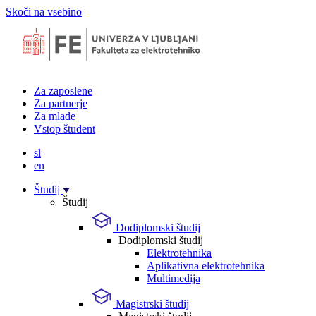
Skoči na vsebino
Za zaposlene
Za partnerje
Za mlade
Vstop študent
sl
en
Študij
Študij
Dodiplomski študij
Dodiplomski študij
Elektrotehnika
Aplikativna elektrotehnika
Multimedija
Magistrski študij