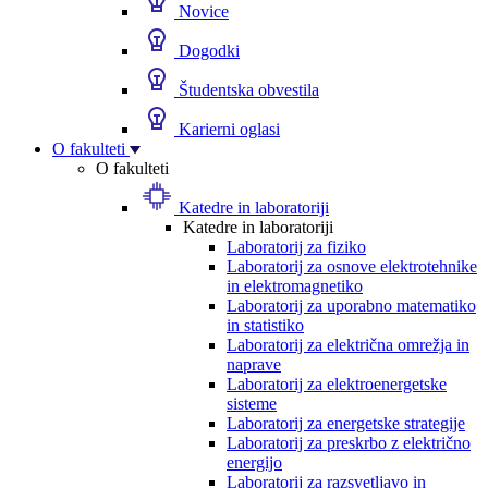
Novice
Dogodki
Študentska obvestila
Karierni oglasi
O fakulteti
O fakulteti
Katedre in laboratoriji
Katedre in laboratoriji
Laboratorij za fiziko
Laboratorij za osnove elektrotehnike
in elektromagnetiko
Laboratorij za uporabno matematiko
in statistiko
Laboratorij za električna omrežja in
naprave
Laboratorij za elektroenergetske
sisteme
Laboratorij za energetske strategije
Laboratorij za preskrbo z električno
energijo
Laboratorij za razsvetljavo in