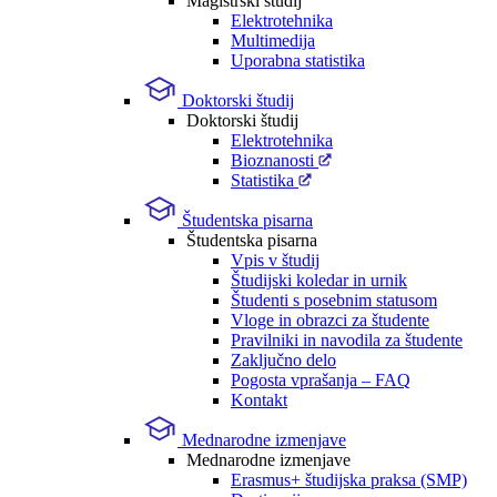
Magistrski študij
Elektrotehnika
Multimedija
Uporabna statistika
Doktorski študij
Doktorski študij
Elektrotehnika
Bioznanosti
Statistika
Študentska pisarna
Študentska pisarna
Vpis v študij
Študijski koledar in urnik
Študenti s posebnim statusom
Vloge in obrazci za študente
Pravilniki in navodila za študente
Zaključno delo
Pogosta vprašanja – FAQ
Kontakt
Mednarodne izmenjave
Mednarodne izmenjave
Erasmus+ študijska praksa (SMP)