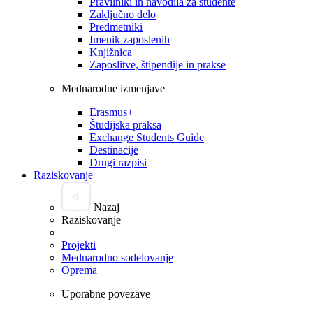
Pravilniki in navodila za študente
Zaključno delo
Predmetniki
Imenik zaposlenih
Knjižnica
Zaposlitve, štipendije in prakse
Mednarodne izmenjave
Erasmus+
Študijska praksa
Exchange Students Guide
Destinacije
Drugi razpisi
Raziskovanje
Nazaj
Raziskovanje
Projekti
Mednarodno sodelovanje
Oprema
Uporabne povezave