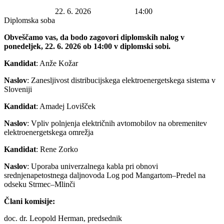
Datum začetka:
22. 6. 2026
Ura začetka:
14:00
Lokacija:
Diplomska soba
Obveščamo vas, da bodo zagovori diplomskih nalog v
ponedeljek, 22. 6. 2026 ob 14:00 v diplomski sobi.
Kandidat
: Anže Kožar
Naslov
: Zanesljivost distribucijskega elektroenergetskega sistema v
Sloveniji
Kandidat
: Amadej Lovišček
Naslov
: Vpliv polnjenja električnih avtomobilov na obremenitev
elektroenergetskega omrežja
Kandidat
: Rene Zorko
Naslov
: Uporaba univerzalnega kabla pri obnovi
srednjenapetostnega daljnovoda Log pod Mangartom–Predel na
odseku Strmec–Mlinči
Člani komisije:
doc. dr. Leopold Herman, predsednik