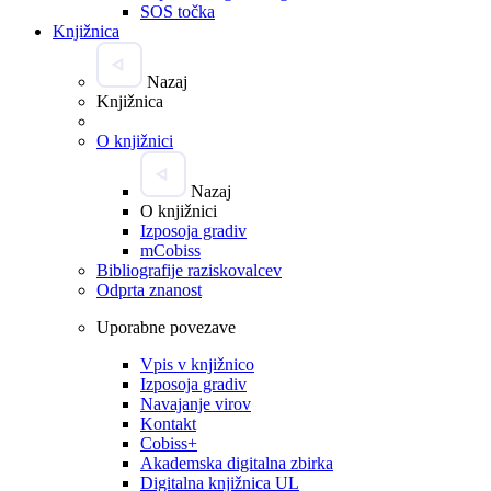
SOS točka
Knjižnica
Nazaj
Knjižnica
O knjižnici
Nazaj
O knjižnici
Izposoja gradiv
mCobiss
Bibliografije raziskovalcev
Odprta znanost
Uporabne povezave
Vpis v knjižnico
Izposoja gradiv
Navajanje virov
Kontakt
Cobiss+
Akademska digitalna zbirka
Digitalna knjižnica UL