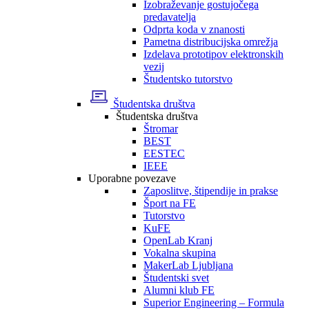
Izobraževanje gostujočega
predavatelja
Odprta koda v znanosti
Pametna distribucijska omrežja
Izdelava prototipov elektronskih
vezij
Študentsko tutorstvo
Študentska društva
Študentska društva
Štromar
BEST
EESTEC
IEEE
Uporabne povezave
Zaposlitve, štipendije in prakse
Šport na FE
Tutorstvo
KuFE
OpenLab Kranj
Vokalna skupina
MakerLab Ljubljana
Študentski svet
Alumni klub FE
Superior Engineering – Formula