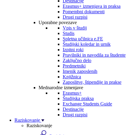
Destinacije
Erasmus+ izmenjava in praksa
Pomembni dokumenti
Drugi razpisi
Uporabne povezave
Vpis v študij
Studis
Spletna učilnica e.FE
Študijski koledar in urnik
Izpitni roki
Pravilniki in navodila za študente
Zaključno delo
Predmetniki
Imenik zaposlenih
Knjižnica
Zaposlitve, štipendije in prakse
Mednarodne izmenjave
Erasmus+
Študijska praksa
Exchange Students Guide
Destinacije
Drugi razpisi
Raziskovanje
Raziskovanje