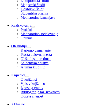
Dodiplomski študij
Magistrski študij
Doktorski študij
Študentska pisarna
Mednarodne izmenjave
Raziskovanje
Projekti
Mednarodno sodelovanje
Oprema
Ob študiju
Karierno usmerjanje
Prosta delovna mesta
Obštudijski predmeti
Študentska društva
Alumni klub FE
Knjižnica
O knjižnici
Vpis v knjižnico
Izposoja gradiv
Bibliografije raziskovalcev
Odprta znanost
Aktualno