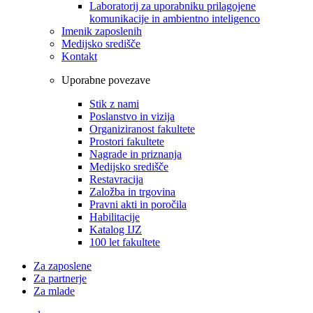
Laboratorij za uporabniku prilagojene
komunikacije in ambientno inteligenco
Imenik zaposlenih
Medijsko središče
Kontakt
Uporabne povezave
Stik z nami
Poslanstvo in vizija
Organiziranost fakultete
Prostori fakultete
Nagrade in priznanja
Medijsko središče
Restavracija
Založba in trgovina
Pravni akti in poročila
Habilitacije
Katalog IJZ
100 let fakultete
Za zaposlene
Za partnerje
Za mlade