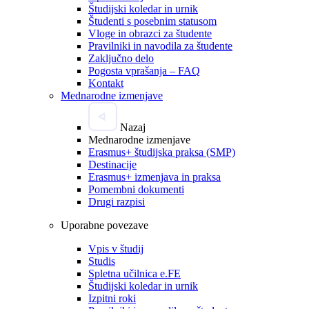
Študijski koledar in urnik
Študenti s posebnim statusom
Vloge in obrazci za študente
Pravilniki in navodila za študente
Zaključno delo
Pogosta vprašanja – FAQ
Kontakt
Mednarodne izmenjave
Nazaj
Mednarodne izmenjave
Erasmus+ študijska praksa (SMP)
Destinacije
Erasmus+ izmenjava in praksa
Pomembni dokumenti
Drugi razpisi
Uporabne povezave
Vpis v študij
Studis
Spletna učilnica e.FE
Študijski koledar in urnik
Izpitni roki