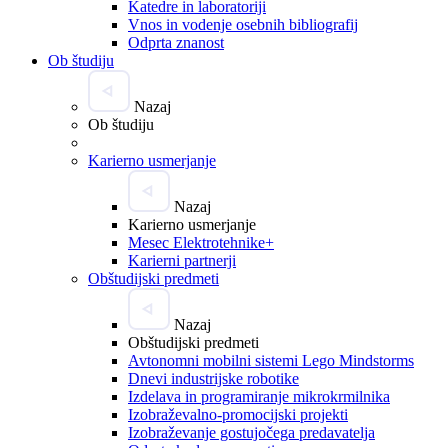
Katedre in laboratoriji
Vnos in vodenje osebnih bibliografij
Odprta znanost
Ob študiju
Nazaj
Ob študiju
Karierno usmerjanje
Nazaj
Karierno usmerjanje
Mesec Elektrotehnike+
Karierni partnerji
Obštudijski predmeti
Nazaj
Obštudijski predmeti
Avtonomni mobilni sistemi Lego Mindstorms
Dnevi industrijske robotike
Izdelava in programiranje mikrokrmilnika
Izobraževalno-promocijski projekti
Izobraževanje gostujočega predavatelja