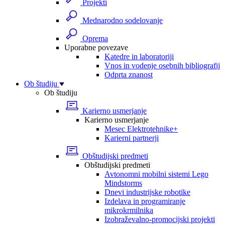
Projekti
Mednarodno sodelovanje
Oprema
Uporabne povezave
Katedre in laboratoriji
Vnos in vodenje osebnih bibliografij
Odprta znanost
Ob študiju
Ob študiju
Karierno usmerjanje
Karierno usmerjanje
Mesec Elektrotehnike+
Karierni partnerji
Obštudijski predmeti
Obštudijski predmeti
Avtonomni mobilni sistemi Lego
Mindstorms
Dnevi industrijske robotike
Izdelava in programiranje
mikrokrmilnika
Izobraževalno-promocijski projekti