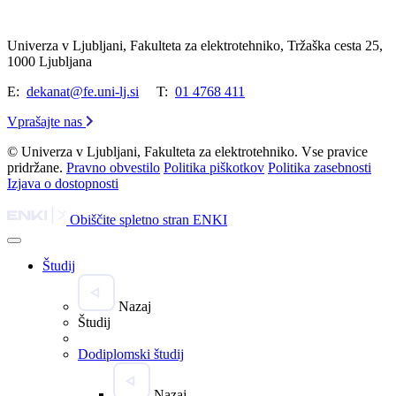
Univerza v Ljubljani, Fakulteta za elektrotehniko, Tržaška cesta 25,
1000 Ljubljana
E:
dekanat@fe.uni-lj.si
T:
01 4768 411
Vprašajte nas
© Univerza v Ljubljani, Fakulteta za elektrotehniko. Vse pravice
pridržane.
Pravno obvestilo
Politika piškotkov
Politika zasebnosti
Izjava o dostopnosti
Obiščite spletno stran ENKI
Študij
Nazaj
Študij
Dodiplomski študij
Nazaj