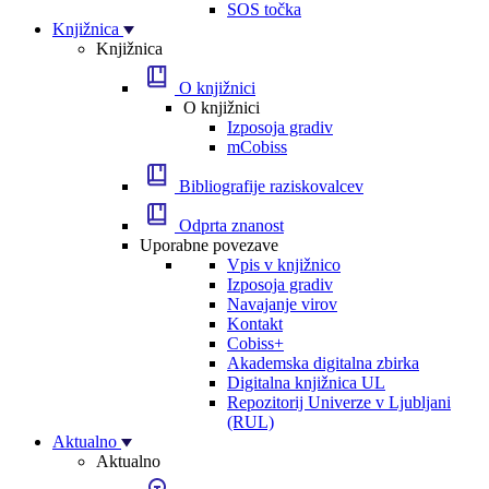
SOS točka
Knjižnica
Knjižnica
O knjižnici
O knjižnici
Izposoja gradiv
mCobiss
Bibliografije raziskovalcev
Odprta znanost
Uporabne povezave
Vpis v knjižnico
Izposoja gradiv
Navajanje virov
Kontakt
Cobiss+
Akademska digitalna zbirka
Digitalna knjižnica UL
Repozitorij Univerze v Ljubljani
(RUL)
Aktualno
Aktualno