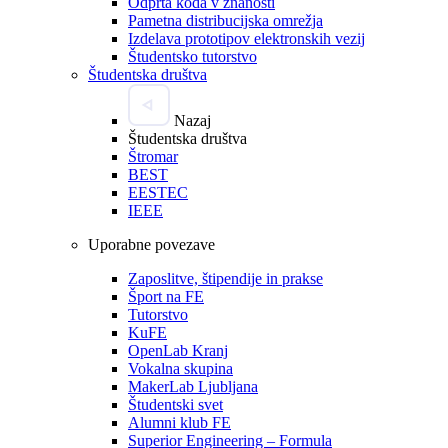
Odprta koda v znanosti
Pametna distribucijska omrežja
Izdelava prototipov elektronskih vezij
Študentsko tutorstvo
Študentska društva
Nazaj
Študentska društva
Štromar
BEST
EESTEC
IEEE
Uporabne povezave
Zaposlitve, štipendije in prakse
Šport na FE
Tutorstvo
KuFE
OpenLab Kranj
Vokalna skupina
MakerLab Ljubljana
Študentski svet
Alumni klub FE
Superior Engineering – Formula