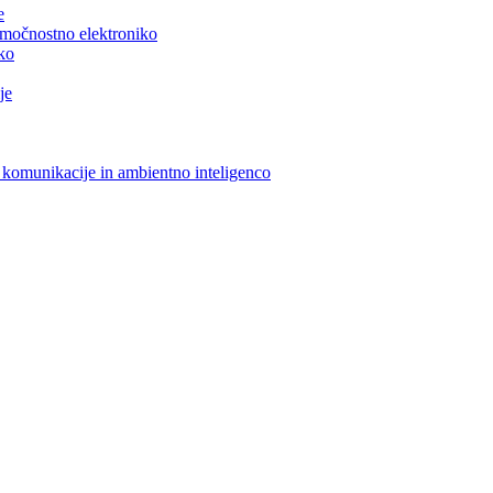
e
n močnostno elektroniko
iko
je
 komunikacije in ambientno inteligenco