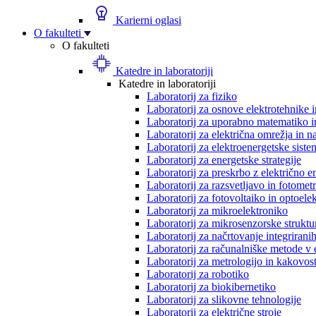
Karierni oglasi
O fakulteti
O fakulteti
Katedre in laboratoriji
Katedre in laboratoriji
Laboratorij za fiziko
Laboratorij za osnove elektrotehnike 
Laboratorij za uporabno matematiko in
Laboratorij za električna omrežja in n
Laboratorij za elektroenergetske siste
Laboratorij za energetske strategije
Laboratorij za preskrbo z električno e
Laboratorij za razsvetljavo in fotometr
Laboratorij za fotovoltaiko in optoele
Laboratorij za mikroelektroniko
Laboratorij za mikrosenzorske struktur
Laboratorij za načrtovanje integriranih
Laboratorij za računalniške metode v 
Laboratorij za metrologijo in kakovos
Laboratorij za robotiko
Laboratorij za biokibernetiko
Laboratorij za slikovne tehnologije
Laboratorij za električne stroje