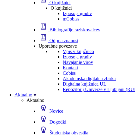
O knjižnici
O knjižnici
Izposoja gradiv
mCobiss
Bibliografije raziskovalcev
Odprta znanost
Uporabne povezave
Vpis v knjižnico
Izposoja gradiv
Navajanje virov
Kontakt
Cobiss+
Akademska digitalna zbirka
Digitalna knjižnica UL
Repozitorij Univerze v Ljubljani (RU
Aktualno
Aktualno
Novice
Dogodki
Študentska obvestila