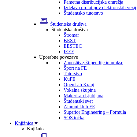
Pametna distribucijska omrežja
Izdelava prototipov elektronskih vezij
Študentsko tutorstvo
Študentska društva
Študentska društva
Štromar
BEST
EESTEC
IEEE
Uporabne povezave
Zaposlitve, štipendije in prakse
Šport na FE
Tutorstvo
KuFE
OpenLab Kranj
Vokalna skupina
MakerLab Ljubljana
Študentski svet
Alumni klub FE
Superior Engineering – Formula
SOS točka
Knjižnica
Knjižnica