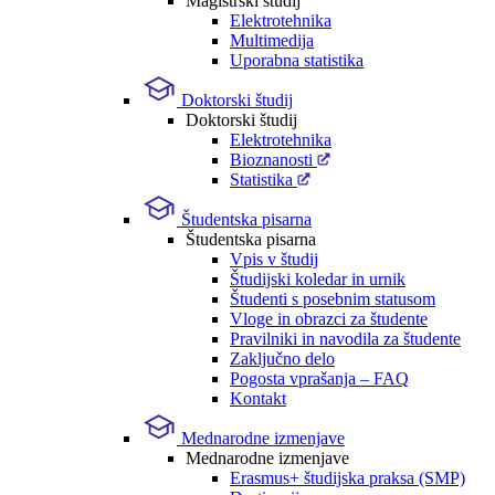
Magistrski študij
Elektrotehnika
Multimedija
Uporabna statistika
Doktorski študij
Doktorski študij
Elektrotehnika
Bioznanosti
Statistika
Študentska pisarna
Študentska pisarna
Vpis v študij
Študijski koledar in urnik
Študenti s posebnim statusom
Vloge in obrazci za študente
Pravilniki in navodila za študente
Zaključno delo
Pogosta vprašanja – FAQ
Kontakt
Mednarodne izmenjave
Mednarodne izmenjave
Erasmus+ študijska praksa (SMP)