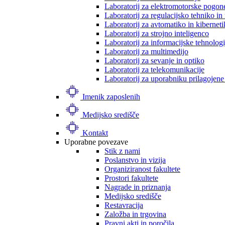
Laboratorij za elektromotorske pogon
Laboratorij za regulacijsko tehniko i
Laboratorij za avtomatiko in kibernet
Laboratorij za strojno inteligenco
Laboratorij za informacijske tehnologi
Laboratorij za multimedijo
Laboratorij za sevanje in optiko
Laboratorij za telekomunikacije
Laboratorij za uporabniku prilagojene
Imenik zaposlenih
Medijsko središče
Kontakt
Uporabne povezave
Stik z nami
Poslanstvo in vizija
Organiziranost fakultete
Prostori fakultete
Nagrade in priznanja
Medijsko središče
Restavracija
Založba in trgovina
Pravni akti in poročila