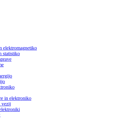
in elektromagnetiko
 statistiko
aprave
me
nergijo
ijo
ktroniko
e in elektroniko
 vezij
elektroniki
t