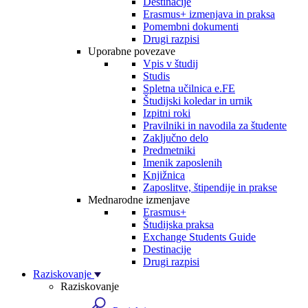
Destinacije
Erasmus+ izmenjava in praksa
Pomembni dokumenti
Drugi razpisi
Uporabne povezave
Vpis v študij
Studis
Spletna učilnica e.FE
Študijski koledar in urnik
Izpitni roki
Pravilniki in navodila za študente
Zaključno delo
Predmetniki
Imenik zaposlenih
Knjižnica
Zaposlitve, štipendije in prakse
Mednarodne izmenjave
Erasmus+
Študijska praksa
Exchange Students Guide
Destinacije
Drugi razpisi
Raziskovanje
Raziskovanje