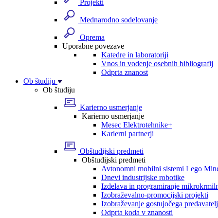
Projekti
Mednarodno sodelovanje
Oprema
Uporabne povezave
Katedre in laboratoriji
Vnos in vodenje osebnih bibliografij
Odprta znanost
Ob študiju
Ob študiju
Karierno usmerjanje
Karierno usmerjanje
Mesec Elektrotehnike+
Karierni partnerji
Obštudijski predmeti
Obštudijski predmeti
Avtonomni mobilni sistemi Lego Min
Dnevi industrijske robotike
Izdelava in programiranje mikrokrmil
Izobraževalno-promocijski projekti
Izobraževanje gostujočega predavatel
Odprta koda v znanosti