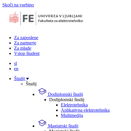
Skoči na vsebino
Za zaposlene
Za partnerje
Za mlade
Vstop študent
sl
en
Študij
Študij
Dodiplomski študij
Dodiplomski študij
Elektrotehnika
Aplikativna elektrotehnika
Multimedija
Magistrski študij