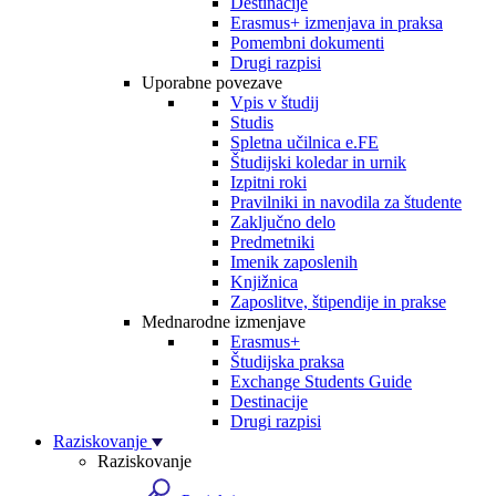
Destinacije
Erasmus+ izmenjava in praksa
Pomembni dokumenti
Drugi razpisi
Uporabne povezave
Vpis v študij
Studis
Spletna učilnica e.FE
Študijski koledar in urnik
Izpitni roki
Pravilniki in navodila za študente
Zaključno delo
Predmetniki
Imenik zaposlenih
Knjižnica
Zaposlitve, štipendije in prakse
Mednarodne izmenjave
Erasmus+
Študijska praksa
Exchange Students Guide
Destinacije
Drugi razpisi
Raziskovanje
Raziskovanje