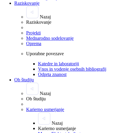
Raziskovanje
Nazaj
Raziskovanje
Projekti
Mednarodno sodelovanje
Oprema
Uporabne povezave
Katedre in laboratoriji
Vnos in vodenje osebnih bibliografij
Odprta znanost
Ob študiju
Nazaj
Ob študiju
Karierno usmerjanje
Nazaj
Karierno usmerjanje