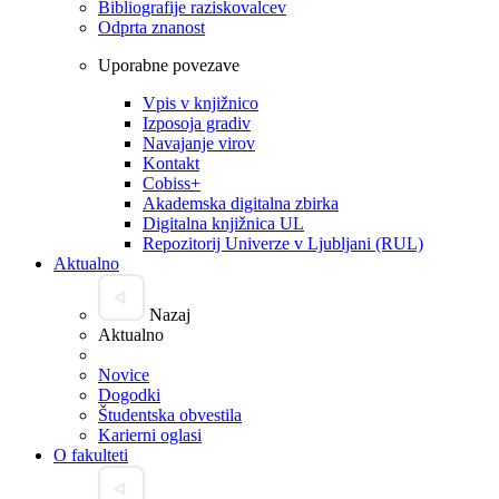
Bibliografije raziskovalcev
Odprta znanost
Uporabne povezave
Vpis v knjižnico
Izposoja gradiv
Navajanje virov
Kontakt
Cobiss+
Akademska digitalna zbirka
Digitalna knjižnica UL
Repozitorij Univerze v Ljubljani (RUL)
Aktualno
Nazaj
Aktualno
Novice
Dogodki
Študentska obvestila
Karierni oglasi
O fakulteti