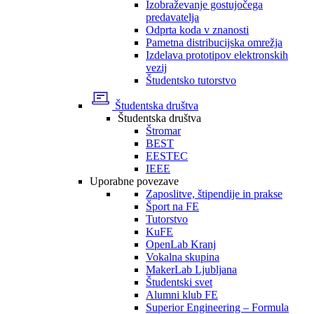
Izobraževanje gostujočega
predavatelja
Odprta koda v znanosti
Pametna distribucijska omrežja
Izdelava prototipov elektronskih
vezij
Študentsko tutorstvo
Študentska društva
Študentska društva
Štromar
BEST
EESTEC
IEEE
Uporabne povezave
Zaposlitve, štipendije in prakse
Šport na FE
Tutorstvo
KuFE
OpenLab Kranj
Vokalna skupina
MakerLab Ljubljana
Študentski svet
Alumni klub FE
Superior Engineering – Formula