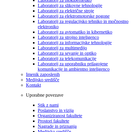
Laboratorij za biokibernetiko
Laboratorij za slikovne tehnologije
Laboratorij za električne stroje
Laboratorij za elektromotorske pogone
Laboratorij za regulacijsko tehniko in močnostno
elektroniko
Laboratorij za avtomatiko in kibernetiko
Laboratorij za strojno inteligenco
Laboratorij za informacijske tehnologije
Laboratorij za multimedijo
Laboratorij za sevanje in optiko
Laboratorij za telekomunikacije
Laboratorij za uporabniku prilagojene
komunikacije in ambientno inteligenco
Imenik zaposlenih
Medijsko središče
Kontakt
Uporabne povezave
Stik z nami
Poslanstvo in vizija
Organiziranost fakultete
Prostori fakultete
Nagrade in priznanja
Medijsko središče