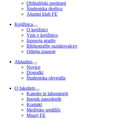
Obštudijski predmeti
Študentska društva
Alumni klub FE
Knjižnica
O knjižnici
Vpis v knjižnico
Izposoja gradiv
Bibliografije raziskovalcev
Odprta znanost
Aktualno
Novice
Dogodki
Študentska obvestila
O fakulteti
Katedre in laboratoriji
Imenik zaposlenih
Kontakt
Medijsko središče
Muzej FE