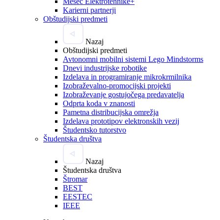
Mesec Elektrotehnike+
Karierni partnerji
Obštudijski predmeti
Nazaj
Obštudijski predmeti
Avtonomni mobilni sistemi Lego Mindstorms
Dnevi industrijske robotike
Izdelava in programiranje mikrokrmilnika
Izobraževalno-promocijski projekti
Izobraževanje gostujočega predavatelja
Odprta koda v znanosti
Pametna distribucijska omrežja
Izdelava prototipov elektronskih vezij
Študentsko tutorstvo
Študentska društva
Nazaj
Študentska društva
Štromar
BEST
EESTEC
IEEE