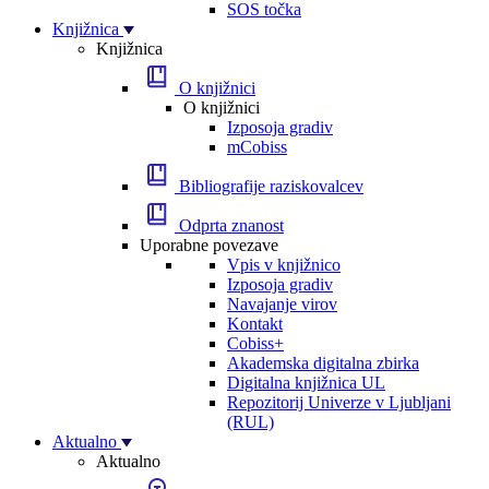
SOS točka
Knjižnica
Knjižnica
O knjižnici
O knjižnici
Izposoja gradiv
mCobiss
Bibliografije raziskovalcev
Odprta znanost
Uporabne povezave
Vpis v knjižnico
Izposoja gradiv
Navajanje virov
Kontakt
Cobiss+
Akademska digitalna zbirka
Digitalna knjižnica UL
Repozitorij Univerze v Ljubljani
(RUL)
Aktualno
Aktualno