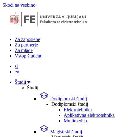
Skoči na vsebino
Za zaposlene
Za partnerje
Za mlade
Vstop študent
sl
en
Študij
Študij
Dodiplomski študij
Dodiplomski študij
Elektrotehnika
Aplikativna elektrotehnika
Multimedija
Magistrski študij