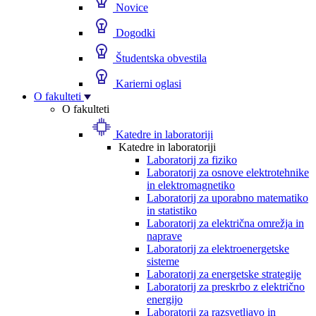
Novice
Dogodki
Študentska obvestila
Karierni oglasi
O fakulteti
O fakulteti
Katedre in laboratoriji
Katedre in laboratoriji
Laboratorij za fiziko
Laboratorij za osnove elektrotehnike
in elektromagnetiko
Laboratorij za uporabno matematiko
in statistiko
Laboratorij za električna omrežja in
naprave
Laboratorij za elektroenergetske
sisteme
Laboratorij za energetske strategije
Laboratorij za preskrbo z električno
energijo
Laboratorij za razsvetljavo in