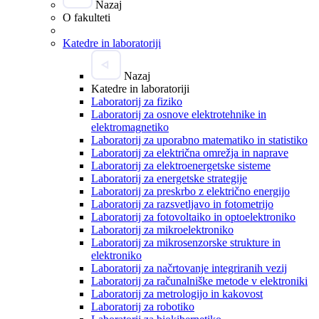
Nazaj
O fakulteti
Katedre in laboratoriji
Nazaj
Katedre in laboratoriji
Laboratorij za fiziko
Laboratorij za osnove elektrotehnike in
elektromagnetiko
Laboratorij za uporabno matematiko in statistiko
Laboratorij za električna omrežja in naprave
Laboratorij za elektroenergetske sisteme
Laboratorij za energetske strategije
Laboratorij za preskrbo z električno energijo
Laboratorij za razsvetljavo in fotometrijo
Laboratorij za fotovoltaiko in optoelektroniko
Laboratorij za mikroelektroniko
Laboratorij za mikrosenzorske strukture in
elektroniko
Laboratorij za načrtovanje integriranih vezij
Laboratorij za računalniške metode v elektroniki
Laboratorij za metrologijo in kakovost
Laboratorij za robotiko