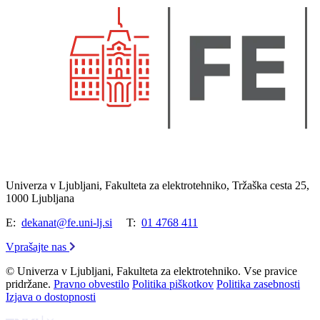
Univerza v Ljubljani, Fakulteta za elektrotehniko, Tržaška cesta 25,
1000 Ljubljana
E:
dekanat@fe.uni-lj.si
T:
01 4768 411
Vprašajte nas
© Univerza v Ljubljani, Fakulteta za elektrotehniko. Vse pravice
pridržane.
Pravno obvestilo
Politika piškotkov
Politika zasebnosti
Izjava o dostopnosti