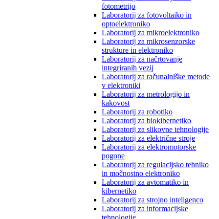
fotometrijo
Laboratorij za fotovoltaiko in
optoelektroniko
Laboratorij za mikroelektroniko
Laboratorij za mikrosenzorske
strukture in elektroniko
Laboratorij za načrtovanje
integriranih vezij
Laboratorij za računalniške metode
v elektroniki
Laboratorij za metrologijo in
kakovost
Laboratorij za robotiko
Laboratorij za biokibernetiko
Laboratorij za slikovne tehnologije
Laboratorij za električne stroje
Laboratorij za elektromotorske
pogone
Laboratorij za regulacijsko tehniko
in močnostno elektroniko
Laboratorij za avtomatiko in
kibernetiko
Laboratorij za strojno inteligenco
Laboratorij za informacijske
tehnologije