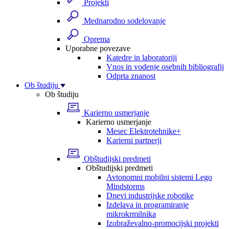
Projekti
Mednarodno sodelovanje
Oprema
Uporabne povezave
Katedre in laboratoriji
Vnos in vodenje osebnih bibliografij
Odprta znanost
Ob študiju
Ob študiju
Karierno usmerjanje
Karierno usmerjanje
Mesec Elektrotehnike+
Karierni partnerji
Obštudijski predmeti
Obštudijski predmeti
Avtonomni mobilni sistemi Lego
Mindstorms
Dnevi industrijske robotike
Izdelava in programiranje
mikrokrmilnika
Izobraževalno-promocijski projekti