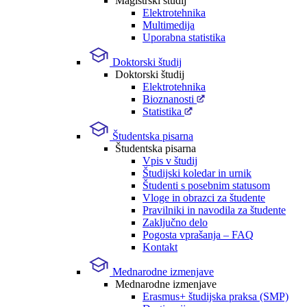
Magistrski študij
Elektrotehnika
Multimedija
Uporabna statistika
Doktorski študij
Doktorski študij
Elektrotehnika
Bioznanosti
Statistika
Študentska pisarna
Študentska pisarna
Vpis v študij
Študijski koledar in urnik
Študenti s posebnim statusom
Vloge in obrazci za študente
Pravilniki in navodila za študente
Zaključno delo
Pogosta vprašanja – FAQ
Kontakt
Mednarodne izmenjave
Mednarodne izmenjave
Erasmus+ študijska praksa (SMP)