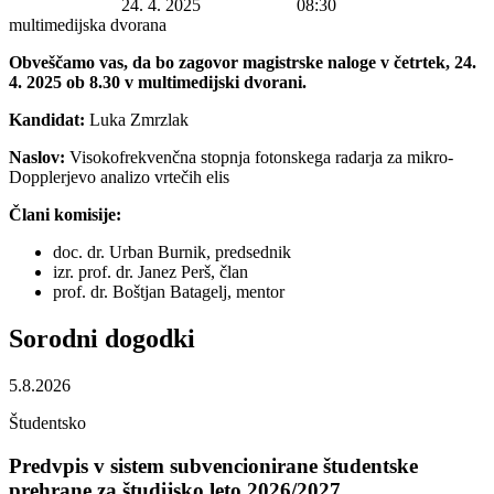
Datum začetka:
24. 4. 2025
Ura začetka:
08:30
Lokacija:
multimedijska dvorana
Obveščamo vas, da bo zagovor magistrske naloge v četrtek, 24.
4. 2025 ob 8.30 v multimedijski dvorani.
Kandidat:
Luka Zmrzlak
Naslov:
Visokofrekvenčna stopnja fotonskega radarja za mikro-
Dopplerjevo analizo vrtečih elis
Člani komisije:
doc. dr. Urban Burnik, predsednik
izr. prof. dr. Janez Perš, član
prof. dr. Boštjan Batagelj, mentor
Sorodni
dogodki
5.8.2026
Študentsko
Predvpis v sistem subvencionirane študentske
prehrane za študijsko leto 2026/2027