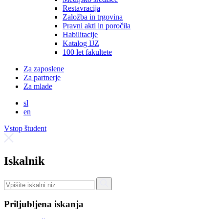
Restavracija
Založba in trgovina
Pravni akti in poročila
Habilitacije
Katalog IJZ
100 let fakultete
Za zaposlene
Za partnerje
Za mlade
sl
en
Vstop študent
Iskalnik
Priljubljena iskanja