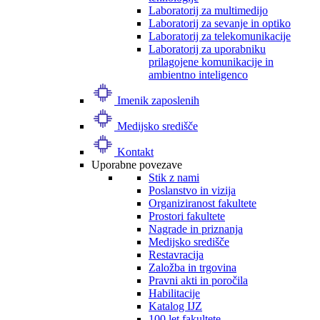
Laboratorij za multimedijo
Laboratorij za sevanje in optiko
Laboratorij za telekomunikacije
Laboratorij za uporabniku
prilagojene komunikacije in
ambientno inteligenco
Imenik zaposlenih
Medijsko središče
Kontakt
Uporabne povezave
Stik z nami
Poslanstvo in vizija
Organiziranost fakultete
Prostori fakultete
Nagrade in priznanja
Medijsko središče
Restavracija
Založba in trgovina
Pravni akti in poročila
Habilitacije
Katalog IJZ
100 let fakultete