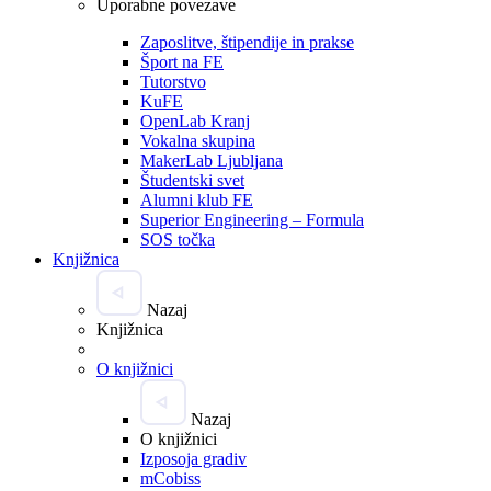
Uporabne povezave
Zaposlitve, štipendije in prakse
Šport na FE
Tutorstvo
KuFE
OpenLab Kranj
Vokalna skupina
MakerLab Ljubljana
Študentski svet
Alumni klub FE
Superior Engineering – Formula
SOS točka
Knjižnica
Nazaj
Knjižnica
O knjižnici
Nazaj
O knjižnici
Izposoja gradiv
mCobiss