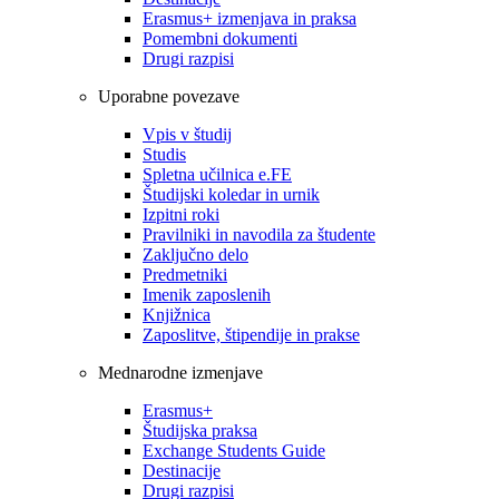
Erasmus+ izmenjava in praksa
Pomembni dokumenti
Drugi razpisi
Uporabne povezave
Vpis v študij
Studis
Spletna učilnica e.FE
Študijski koledar in urnik
Izpitni roki
Pravilniki in navodila za študente
Zaključno delo
Predmetniki
Imenik zaposlenih
Knjižnica
Zaposlitve, štipendije in prakse
Mednarodne izmenjave
Erasmus+
Študijska praksa
Exchange Students Guide
Destinacije
Drugi razpisi