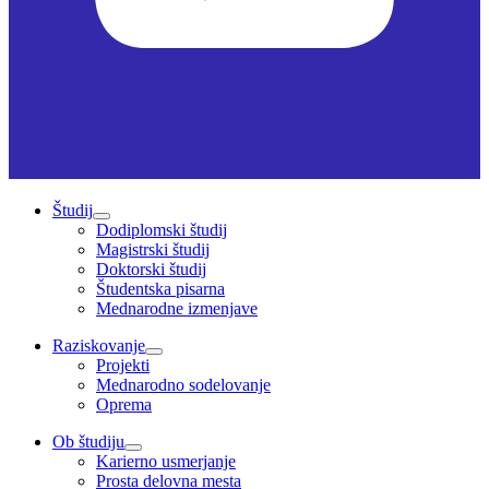
Študij
Dodiplomski študij
Magistrski študij
Doktorski študij
Študentska pisarna
Mednarodne izmenjave
Raziskovanje
Projekti
Mednarodno sodelovanje
Oprema
Ob študiju
Karierno usmerjanje
Prosta delovna mesta