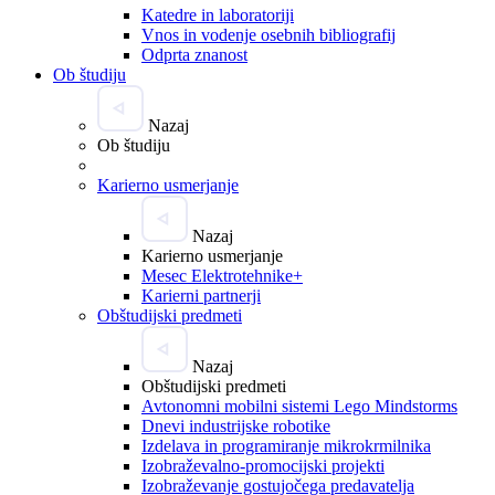
Katedre in laboratoriji
Vnos in vodenje osebnih bibliografij
Odprta znanost
Ob študiju
Nazaj
Ob študiju
Karierno usmerjanje
Nazaj
Karierno usmerjanje
Mesec Elektrotehnike+
Karierni partnerji
Obštudijski predmeti
Nazaj
Obštudijski predmeti
Avtonomni mobilni sistemi Lego Mindstorms
Dnevi industrijske robotike
Izdelava in programiranje mikrokrmilnika
Izobraževalno-promocijski projekti
Izobraževanje gostujočega predavatelja