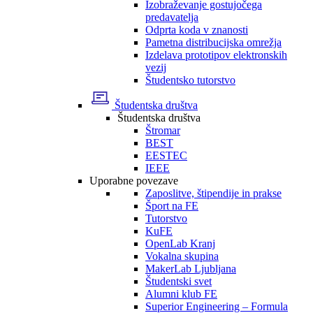
Izobraževanje gostujočega
predavatelja
Odprta koda v znanosti
Pametna distribucijska omrežja
Izdelava prototipov elektronskih
vezij
Študentsko tutorstvo
Študentska društva
Študentska društva
Štromar
BEST
EESTEC
IEEE
Uporabne povezave
Zaposlitve, štipendije in prakse
Šport na FE
Tutorstvo
KuFE
OpenLab Kranj
Vokalna skupina
MakerLab Ljubljana
Študentski svet
Alumni klub FE
Superior Engineering – Formula