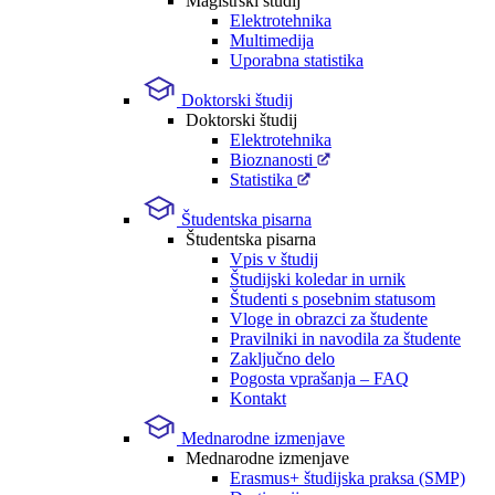
Magistrski študij
Elektrotehnika
Multimedija
Uporabna statistika
Doktorski študij
Doktorski študij
Elektrotehnika
Bioznanosti
Statistika
Študentska pisarna
Študentska pisarna
Vpis v študij
Študijski koledar in urnik
Študenti s posebnim statusom
Vloge in obrazci za študente
Pravilniki in navodila za študente
Zaključno delo
Pogosta vprašanja – FAQ
Kontakt
Mednarodne izmenjave
Mednarodne izmenjave
Erasmus+ študijska praksa (SMP)