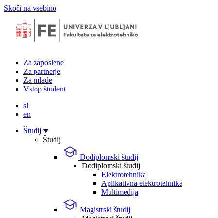
Skoči na vsebino
Za zaposlene
Za partnerje
Za mlade
Vstop študent
sl
en
Študij
Študij
Dodiplomski študij
Dodiplomski študij
Elektrotehnika
Aplikativna elektrotehnika
Multimedija
Magistrski študij