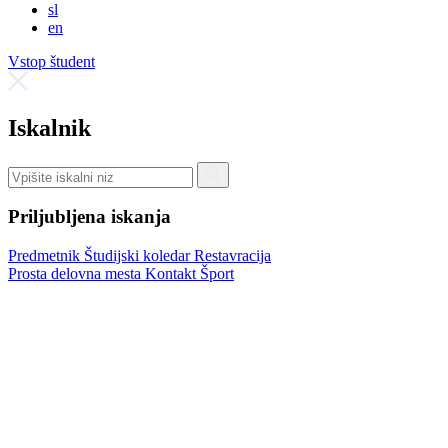
sl
en
Vstop študent
Iskalnik
Priljubljena iskanja
Predmetnik
Študijski koledar
Restavracija
Prosta delovna mesta
Kontakt
Šport