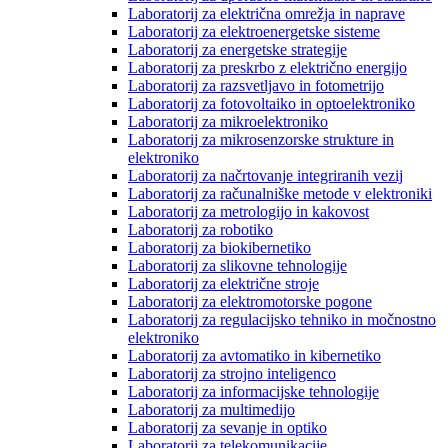
Laboratorij za električna omrežja in naprave
Laboratorij za elektroenergetske sisteme
Laboratorij za energetske strategije
Laboratorij za preskrbo z električno energijo
Laboratorij za razsvetljavo in fotometrijo
Laboratorij za fotovoltaiko in optoelektroniko
Laboratorij za mikroelektroniko
Laboratorij za mikrosenzorske strukture in
elektroniko
Laboratorij za načrtovanje integriranih vezij
Laboratorij za računalniške metode v elektroniki
Laboratorij za metrologijo in kakovost
Laboratorij za robotiko
Laboratorij za biokibernetiko
Laboratorij za slikovne tehnologije
Laboratorij za električne stroje
Laboratorij za elektromotorske pogone
Laboratorij za regulacijsko tehniko in močnostno
elektroniko
Laboratorij za avtomatiko in kibernetiko
Laboratorij za strojno inteligenco
Laboratorij za informacijske tehnologije
Laboratorij za multimedijo
Laboratorij za sevanje in optiko
Laboratorij za telekomunikacije