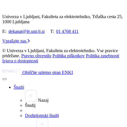
Univerza v Ljubljani, Fakulteta za elektrotehniko, Tržaška cesta 25,
1000 Ljubljana
E:
dekanat@fe.uni-lj.si
T:
01 4768 411
Vprašajte nas
© Univerza v Ljubljani, Fakulteta za elektrotehniko. Vse pravice
pridržane.
Pravno obvestilo
Politika piškotkov
Politika zasebnosti
Izjava o dostopnosti
Obiščite spletno stran ENKI
Študij
Nazaj
Študij
Dodiplomski študij