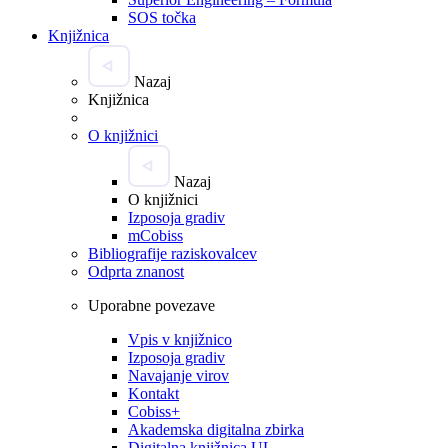
SOS točka
Knjižnica
Nazaj
Knjižnica
O knjižnici
Nazaj
O knjižnici
Izposoja gradiv
mCobiss
Bibliografije raziskovalcev
Odprta znanost
Uporabne povezave
Vpis v knjižnico
Izposoja gradiv
Navajanje virov
Kontakt
Cobiss+
Akademska digitalna zbirka
Digitalna knjižnica UL