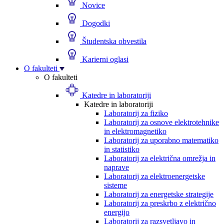
Novice
Dogodki
Študentska obvestila
Karierni oglasi
O fakulteti
O fakulteti
Katedre in laboratoriji
Katedre in laboratoriji
Laboratorij za fiziko
Laboratorij za osnove elektrotehnike
in elektromagnetiko
Laboratorij za uporabno matematiko
in statistiko
Laboratorij za električna omrežja in
naprave
Laboratorij za elektroenergetske
sisteme
Laboratorij za energetske strategije
Laboratorij za preskrbo z električno
energijo
Laboratorij za razsvetljavo in