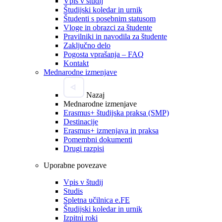
Vpis v študij
Študijski koledar in urnik
Študenti s posebnim statusom
Vloge in obrazci za študente
Pravilniki in navodila za študente
Zaključno delo
Pogosta vprašanja – FAQ
Kontakt
Mednarodne izmenjave
Nazaj
Mednarodne izmenjave
Erasmus+ študijska praksa (SMP)
Destinacije
Erasmus+ izmenjava in praksa
Pomembni dokumenti
Drugi razpisi
Uporabne povezave
Vpis v študij
Studis
Spletna učilnica e.FE
Študijski koledar in urnik
Izpitni roki