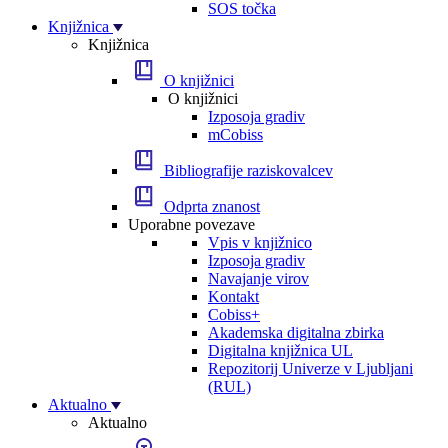
SOS točka
Knjižnica
Knjižnica
O knjižnici
O knjižnici
Izposoja gradiv
mCobiss
Bibliografije raziskovalcev
Odprta znanost
Uporabne povezave
Vpis v knjižnico
Izposoja gradiv
Navajanje virov
Kontakt
Cobiss+
Akademska digitalna zbirka
Digitalna knjižnica UL
Repozitorij Univerze v Ljubljani
(RUL)
Aktualno
Aktualno