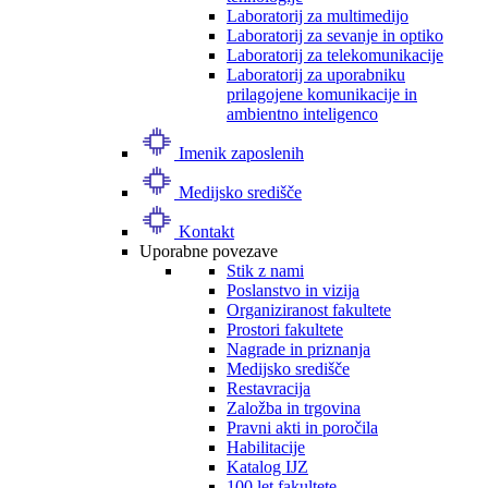
Laboratorij za multimedijo
Laboratorij za sevanje in optiko
Laboratorij za telekomunikacije
Laboratorij za uporabniku
prilagojene komunikacije in
ambientno inteligenco
Imenik zaposlenih
Medijsko središče
Kontakt
Uporabne povezave
Stik z nami
Poslanstvo in vizija
Organiziranost fakultete
Prostori fakultete
Nagrade in priznanja
Medijsko središče
Restavracija
Založba in trgovina
Pravni akti in poročila
Habilitacije
Katalog IJZ
100 let fakultete