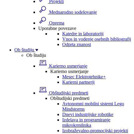
Projekti
Mednarodno sodelovanje
Oprema
Uporabne povezave
Katedre in laboratoriji
Vnos in vodenje osebnih bibliografij
Odprta znanost
Ob študiju
Ob študiju
Karierno usmerjanje
Karierno usmerjanje
Mesec Elektrotehnike+
Karierni partnerji
Obštudijski predmeti
Obštudijski predmeti
Avtonomni mobilni sistemi Lego
Mindstorms
Dnevi industrijske robotike
Izdelava in programiranje
mikrokrmilnika
Izobraževalno-promocijski projekti