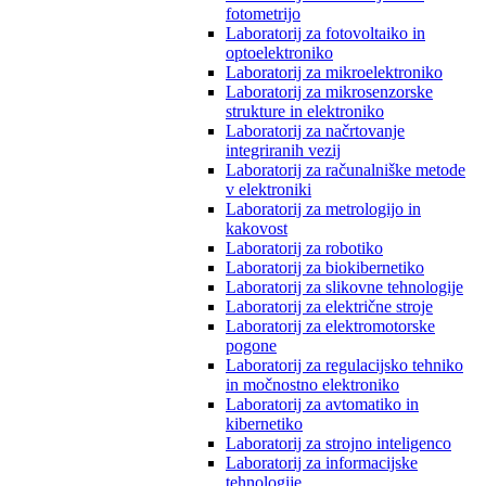
fotometrijo
Laboratorij za fotovoltaiko in
optoelektroniko
Laboratorij za mikroelektroniko
Laboratorij za mikrosenzorske
strukture in elektroniko
Laboratorij za načrtovanje
integriranih vezij
Laboratorij za računalniške metode
v elektroniki
Laboratorij za metrologijo in
kakovost
Laboratorij za robotiko
Laboratorij za biokibernetiko
Laboratorij za slikovne tehnologije
Laboratorij za električne stroje
Laboratorij za elektromotorske
pogone
Laboratorij za regulacijsko tehniko
in močnostno elektroniko
Laboratorij za avtomatiko in
kibernetiko
Laboratorij za strojno inteligenco
Laboratorij za informacijske
tehnologije