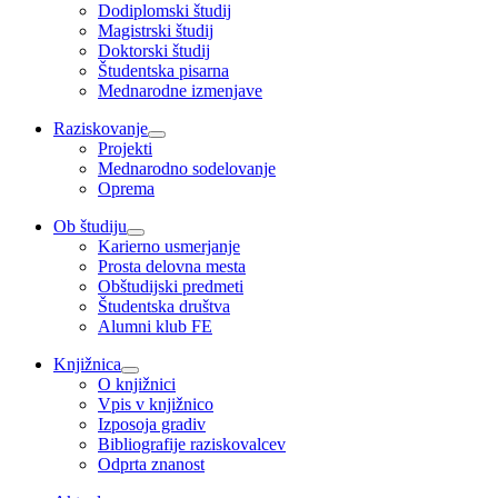
Dodiplomski študij
Magistrski študij
Doktorski študij
Študentska pisarna
Mednarodne izmenjave
Raziskovanje
Projekti
Mednarodno sodelovanje
Oprema
Ob študiju
Karierno usmerjanje
Prosta delovna mesta
Obštudijski predmeti
Študentska društva
Alumni klub FE
Knjižnica
O knjižnici
Vpis v knjižnico
Izposoja gradiv
Bibliografije raziskovalcev
Odprta znanost