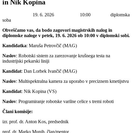
in Nik Kopina
Datum začetka:
19. 6. 2026
Ura začetka:
10:00
Lokacija:
diplomska
soba
Obveščamo vas, da bodo zagovori magistrskih nalog in
diplomske naloge v petek, 19. 6. 2026 ob 10:00 v diplomski sobi.
Kandidatka
: Maruša Petrovčič (MAG)
Naslov
: Robotski sistem za zarezovanje krušnega testa na
industrijski pekarski liniji
Kandidat
: Dan Lorbek Ivančič (MAG)
Naslov
: Multispektralna kamera za uporabo v preciznem kmetijstvu
Kandidat
: Nik Kopina (VS)
Naslov
: Programiranje robotske varilne celice s tremi roboti
Člani komisije:
izr. prof. dr. Anton Kos, predsednik
prof. dr. Marko Munih, član/mentor