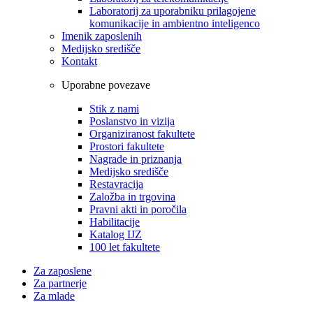
Laboratorij za uporabniku prilagojene
komunikacije in ambientno inteligenco
Imenik zaposlenih
Medijsko središče
Kontakt
Uporabne povezave
Stik z nami
Poslanstvo in vizija
Organiziranost fakultete
Prostori fakultete
Nagrade in priznanja
Medijsko središče
Restavracija
Založba in trgovina
Pravni akti in poročila
Habilitacije
Katalog IJZ
100 let fakultete
Za zaposlene
Za partnerje
Za mlade