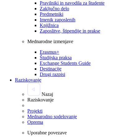
Pravilniki in navodila za študente
Zaključno delo
Predmetniki
Imenik zaposlenih
Knjižnica
Zaposlitve, štipendije in prakse
Mednarodne izmenjave
Erasmus+
Študijska praksa
Exchange Students Guide
Destinacije
Drugi razpisi
Raziskovanje
Nazaj
Raziskovanje
Projekti
Mednarodno sodelovanje
Oprema
Uporabne povezave