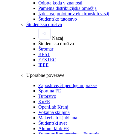
Odprta koda v znanosti
Pametna distribucijska omrežja
Izdelava prototipov elektronskih vezij
Študentsko tutorstvo
Študentska društva
Nazaj
Študentska društva
Štromar
BEST
EESTEC
IEEE
Uporabne povezave
Zaposlitve, štipendije in prakse
Šport na FE
Tutorstvo
KuFE
OpenLab Kranj
Vokalna skupina
MakerLab Ljubljana
Študentski svet
Alumni klub FE
Superior Engineering – Formula