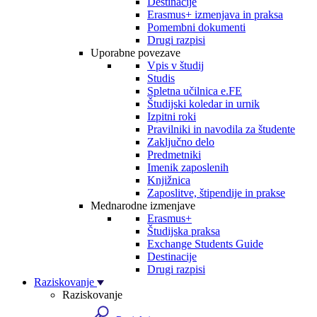
Destinacije
Erasmus+ izmenjava in praksa
Pomembni dokumenti
Drugi razpisi
Uporabne povezave
Vpis v študij
Studis
Spletna učilnica e.FE
Študijski koledar in urnik
Izpitni roki
Pravilniki in navodila za študente
Zaključno delo
Predmetniki
Imenik zaposlenih
Knjižnica
Zaposlitve, štipendije in prakse
Mednarodne izmenjave
Erasmus+
Študijska praksa
Exchange Students Guide
Destinacije
Drugi razpisi
Raziskovanje
Raziskovanje