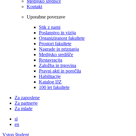
Medijsko središče
Kontakt
Uporabne povezave
Stik z nami
Poslanstvo in vizija
Organiziranost fakultete
Prostori fakultete
Nagrade in priznanja
Medijsko središče
Restavracija
Založba in trgovina
Pravni akti in poročila
Habilitacije
Katalog IJZ
100 let fakultete
Za zaposlene
Za partnerje
Za mlade
sl
en
Vstop študent