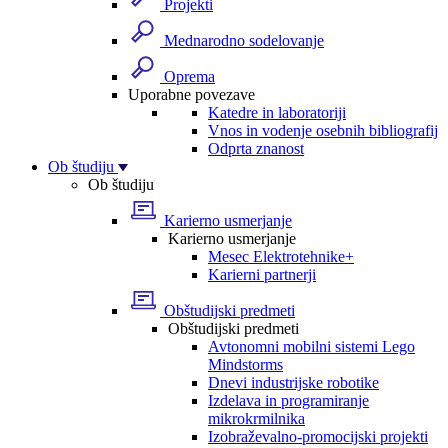
Projekti
Mednarodno sodelovanje
Oprema
Uporabne povezave
Katedre in laboratoriji
Vnos in vodenje osebnih bibliografij
Odprta znanost
Ob študiju
Ob študiju
Karierno usmerjanje
Karierno usmerjanje
Mesec Elektrotehnike+
Karierni partnerji
Obštudijski predmeti
Obštudijski predmeti
Avtonomni mobilni sistemi Lego
Mindstorms
Dnevi industrijske robotike
Izdelava in programiranje
mikrokrmilnika
Izobraževalno-promocijski projekti