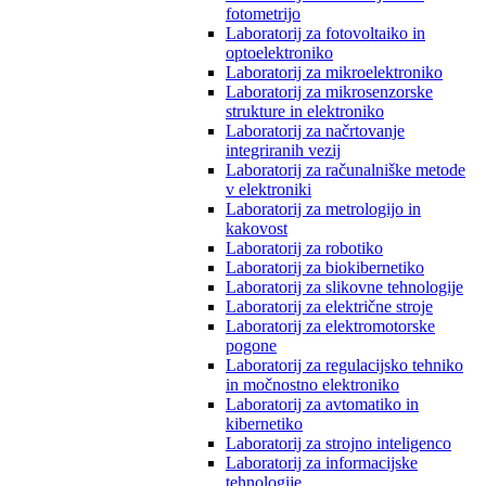
fotometrijo
Laboratorij za fotovoltaiko in
optoelektroniko
Laboratorij za mikroelektroniko
Laboratorij za mikrosenzorske
strukture in elektroniko
Laboratorij za načrtovanje
integriranih vezij
Laboratorij za računalniške metode
v elektroniki
Laboratorij za metrologijo in
kakovost
Laboratorij za robotiko
Laboratorij za biokibernetiko
Laboratorij za slikovne tehnologije
Laboratorij za električne stroje
Laboratorij za elektromotorske
pogone
Laboratorij za regulacijsko tehniko
in močnostno elektroniko
Laboratorij za avtomatiko in
kibernetiko
Laboratorij za strojno inteligenco
Laboratorij za informacijske
tehnologije