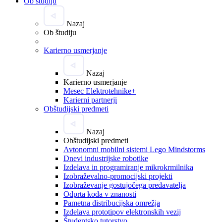
Ob študiju
Nazaj
Ob študiju
Karierno usmerjanje
Nazaj
Karierno usmerjanje
Mesec Elektrotehnike+
Karierni partnerji
Obštudijski predmeti
Nazaj
Obštudijski predmeti
Avtonomni mobilni sistemi Lego Mindstorms
Dnevi industrijske robotike
Izdelava in programiranje mikrokrmilnika
Izobraževalno-promocijski projekti
Izobraževanje gostujočega predavatelja
Odprta koda v znanosti
Pametna distribucijska omrežja
Izdelava prototipov elektronskih vezij
Študentsko tutorstvo