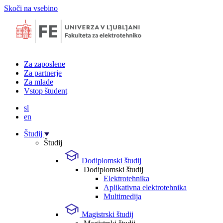
Skoči na vsebino
Za zaposlene
Za partnerje
Za mlade
Vstop študent
sl
en
Študij
Študij
Dodiplomski študij
Dodiplomski študij
Elektrotehnika
Aplikativna elektrotehnika
Multimedija
Magistrski študij