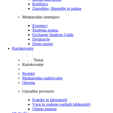
Knjižnica
Zaposlitve, štipendije in prakse
Mednarodne izmenjave
Erasmus+
Študijska praksa
Exchange Students Guide
Destinacije
Drugi razpisi
Raziskovanje
Nazaj
Raziskovanje
Projekti
Mednarodno sodelovanje
Oprema
Uporabne povezave
Katedre in laboratoriji
Vnos in vodenje osebnih bibliografij
Odprta znanost