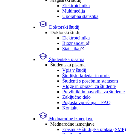
Magistrski študij
Elektrotehnika
Multimedija
Uporabna statistika
Doktorski študij
Doktorski študij
Elektrotehnika
Bioznanosti
Statistika
Študentska pisarna
Študentska pisarna
Vpis v študij
Študijski koledar in urnik
Študenti s posebnim statusom
Vloge in obrazci za študente
Pravilniki in navodila za študente
Zaključno delo
Pogosta vprašanja – FAQ
Kontakt
Mednarodne izmenjave
Mednarodne izmenjave
Erasmus+ študijska praksa (SMP)