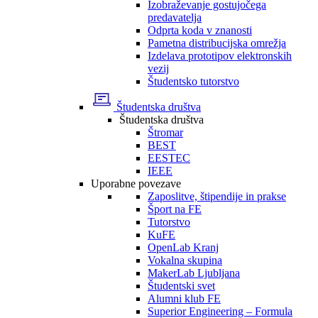
Izobraževanje gostujočega
predavatelja
Odprta koda v znanosti
Pametna distribucijska omrežja
Izdelava prototipov elektronskih
vezij
Študentsko tutorstvo
Študentska društva
Študentska društva
Štromar
BEST
EESTEC
IEEE
Uporabne povezave
Zaposlitve, štipendije in prakse
Šport na FE
Tutorstvo
KuFE
OpenLab Kranj
Vokalna skupina
MakerLab Ljubljana
Študentski svet
Alumni klub FE
Superior Engineering – Formula