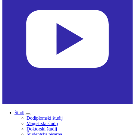
Študij
Dodiplomski študij
Magistrski študij
Doktorski študij
Študentska pisarna