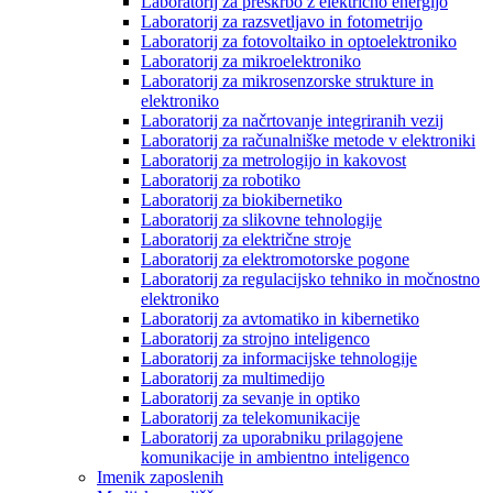
Laboratorij za preskrbo z električno energijo
Laboratorij za razsvetljavo in fotometrijo
Laboratorij za fotovoltaiko in optoelektroniko
Laboratorij za mikroelektroniko
Laboratorij za mikrosenzorske strukture in
elektroniko
Laboratorij za načrtovanje integriranih vezij
Laboratorij za računalniške metode v elektroniki
Laboratorij za metrologijo in kakovost
Laboratorij za robotiko
Laboratorij za biokibernetiko
Laboratorij za slikovne tehnologije
Laboratorij za električne stroje
Laboratorij za elektromotorske pogone
Laboratorij za regulacijsko tehniko in močnostno
elektroniko
Laboratorij za avtomatiko in kibernetiko
Laboratorij za strojno inteligenco
Laboratorij za informacijske tehnologije
Laboratorij za multimedijo
Laboratorij za sevanje in optiko
Laboratorij za telekomunikacije
Laboratorij za uporabniku prilagojene
komunikacije in ambientno inteligenco
Imenik zaposlenih