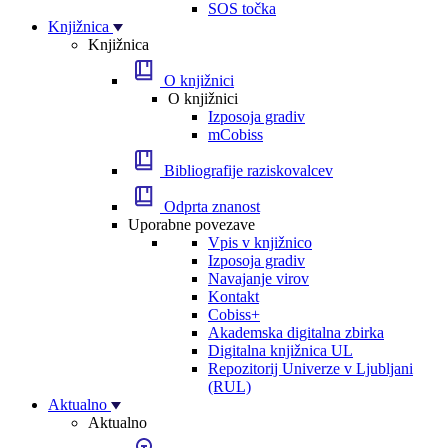
SOS točka
Knjižnica
Knjižnica
O knjižnici
O knjižnici
Izposoja gradiv
mCobiss
Bibliografije raziskovalcev
Odprta znanost
Uporabne povezave
Vpis v knjižnico
Izposoja gradiv
Navajanje virov
Kontakt
Cobiss+
Akademska digitalna zbirka
Digitalna knjižnica UL
Repozitorij Univerze v Ljubljani
(RUL)
Aktualno
Aktualno