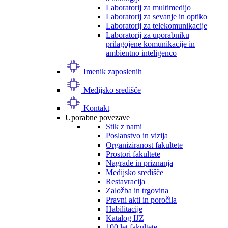
Laboratorij za multimedijo
Laboratorij za sevanje in optiko
Laboratorij za telekomunikacije
Laboratorij za uporabniku
prilagojene komunikacije in
ambientno inteligenco
Imenik zaposlenih
Medijsko središče
Kontakt
Uporabne povezave
Stik z nami
Poslanstvo in vizija
Organiziranost fakultete
Prostori fakultete
Nagrade in priznanja
Medijsko središče
Restavracija
Založba in trgovina
Pravni akti in poročila
Habilitacije
Katalog IJZ
100 let fakultete