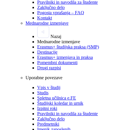
Pravilniki in navodila za študente
Zaključno delo
Pogosta vprašanja – FAQ
Kontakt
Mednarodne izmenjave
Nazaj
Mednarodne izmenjave
Erasmus+ študijska praksa (SMP)
Destinacije
Erasmus+ izmenjava in praksa
Pomembni dokumenti
Drugi razpisi
Uporabne povezave
Vpis v študij
Studis
Spletna učilnica e.FE
Študijski koledar in urnik
Izpitni roki
Pravilniki in navodila za študente
Zaključno delo
Predmetniki
Imenik zaposlenih