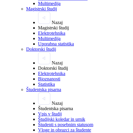
Multimedija
Magistrski študij
Nazaj
Magistrski študij
Elektrotehnika
Multimedija
Uporabna statistika
Doktorski študij
Nazaj
Doktorski študij
Elektrotehnika
Bioznanosti
Statistika
Študentska pisarna
Nazaj
Študentska pisarna
Vpis v študij
Študijski koledar in urnik
Študenti s posebnim statusom
Vloge in obrazci za študente