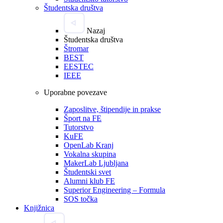
Študentska društva
Nazaj
Študentska društva
Štromar
BEST
EESTEC
IEEE
Uporabne povezave
Zaposlitve, štipendije in prakse
Šport na FE
Tutorstvo
KuFE
OpenLab Kranj
Vokalna skupina
MakerLab Ljubljana
Študentski svet
Alumni klub FE
Superior Engineering – Formula
SOS točka
Knjižnica