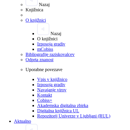
Nazaj
Knjižnica
O knjižnici
Nazaj
O knjižnici
Izposoja gradiv
mCobiss
Bibliografije raziskovalcev
Odprta znanost
Uporabne povezave
Vpis v knjižnico
Izposoja gradiv
Navajanje virov
Kontakt
Cobiss+
Akademska digitalna zbirka
Digitalna knjižnica UL
Repozitorij Univerze v Ljubljani (RUL)
Aktualno