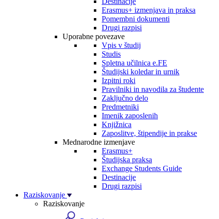
Destinacije
Erasmus+ izmenjava in praksa
Pomembni dokumenti
Drugi razpisi
Uporabne povezave
Vpis v študij
Studis
Spletna učilnica e.FE
Študijski koledar in urnik
Izpitni roki
Pravilniki in navodila za študente
Zaključno delo
Predmetniki
Imenik zaposlenih
Knjižnica
Zaposlitve, štipendije in prakse
Mednarodne izmenjave
Erasmus+
Študijska praksa
Exchange Students Guide
Destinacije
Drugi razpisi
Raziskovanje
Raziskovanje