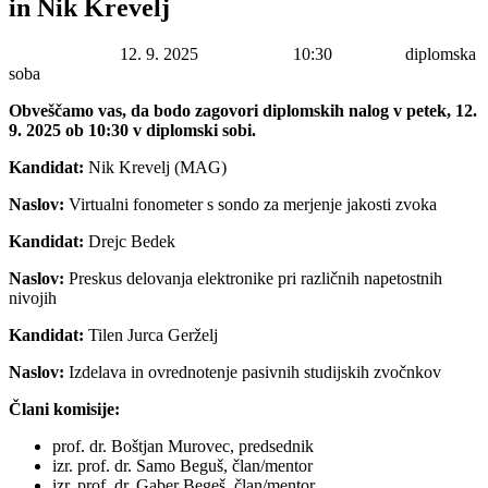
in Nik Krevelj
Datum začetka:
12. 9. 2025
Ura začetka:
10:30
Lokacija:
diplomska
soba
Obveščamo vas, da bodo zagovori diplomskih nalog v petek, 12.
9. 2025 ob 10:30 v diplomski sobi.
Kandidat:
Nik Krevelj (MAG)
Naslov:
Virtualni fonometer s sondo za merjenje jakosti zvoka
Kandidat:
Drejc Bedek
Naslov:
Preskus delovanja elektronike pri različnih napetostnih
nivojih
Kandidat:
Tilen Jurca Gerželj
Naslov:
Izdelava in ovrednotenje pasivnih studijskih zvočnkov
Člani komisije:
prof. dr. Boštjan Murovec, predsednik
izr. prof. dr. Samo Beguš, član/mentor
izr. prof. dr. Gaber Begeš, član/mentor