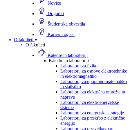
Novice
Dogodki
Študentska obvestila
Karierni oglasi
O fakulteti
O fakulteti
Katedre in laboratoriji
Katedre in laboratoriji
Laboratorij za fiziko
Laboratorij za osnove elektrotehnike
in elektromagnetiko
Laboratorij za uporabno matematiko
in statistiko
Laboratorij za električna omrežja in
naprave
Laboratorij za elektroenergetske
sisteme
Laboratorij za energetske strategije
Laboratorij za preskrbo z električno
energijo
Laboratorij za razsvetljavo in