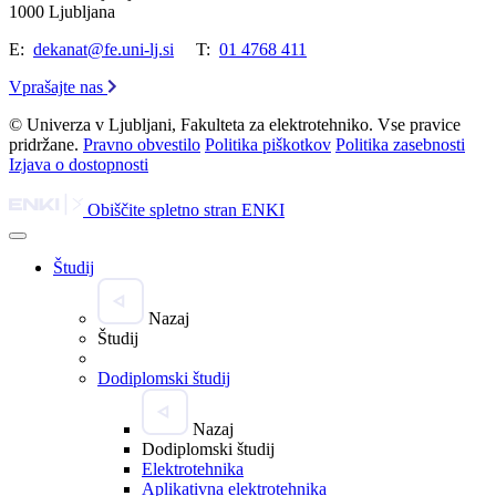
1000 Ljubljana
E:
dekanat@fe.uni-lj.si
T:
01 4768 411
Vprašajte nas
© Univerza v Ljubljani, Fakulteta za elektrotehniko. Vse pravice
pridržane.
Pravno obvestilo
Politika piškotkov
Politika zasebnosti
Izjava o dostopnosti
Obiščite spletno stran ENKI
Študij
Nazaj
Študij
Dodiplomski študij
Nazaj
Dodiplomski študij
Elektrotehnika
Aplikativna elektrotehnika