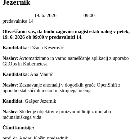
Jezernik
Datum začetka:
19. 6. 2026
Ura začetka:
09:00
Lokacija:
predavalnica 14
Obveščamo vas, da bodo zagovori magistrskih nalog v petek,
19. 6. 2026 ob 09:00 v predavalnici 14.
Kandidatka
: Džana Keserović
Naslov
: Avtomatizirano in varno nameščanje aplikacij z uporabo
GitOps in Kubernetesa
Kandidatka
: Ana Maurič
Naslov
: Zaznavanje anomalij v dogodkih gruče OpenShift z
uporabo statističnih metod in strojnega učenja
Kandidat
: Gašper Jezernik
Naslov
: Sledenje objektov v proizvodni liniji z uporabo
računalniškega vida
Člani komisije:
prof. dr. Andrej Košir, predsednik