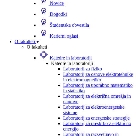
Novice
Dogodki
Študentska obvestila
Karierni oglasi
O fakulteti
O fakulteti
Katedre in laboratoriji
Katedre in laboratoriji
Laboratorij za fiziko
Laboratorij za osnove elektrotehnike
in elektromagnetiko
Laboratorij za uporabno matematiko
in statistiko
Laboratorij za električna omrežja in
naprave
Laboratorij za elektroenergetske
sisteme
Laboratorij za energetske strategije
Laboratorij za preskrbo z električno
energijo
Laboratorij za razsvetljavo in