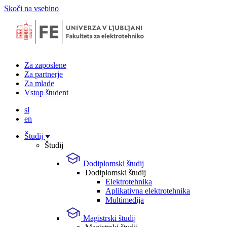
Skoči na vsebino
Za zaposlene
Za partnerje
Za mlade
Vstop študent
sl
en
Študij
Študij
Dodiplomski študij
Dodiplomski študij
Elektrotehnika
Aplikativna elektrotehnika
Multimedija
Magistrski študij