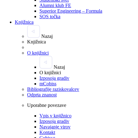
Alumni klub FE
Superior Engineering – Formula
SOS točka
Knjižnica
Nazaj
Knjižnica
O knjižnici
Nazaj
O knjižnici
Izposoja gradiv
mCobiss
Bibliografije raziskovalcev
Odprta znanost
Uporabne povezave
Vpis v knjižnico
Izposoja gradiv
Navajanje virov
Kontakt
Cobiss+