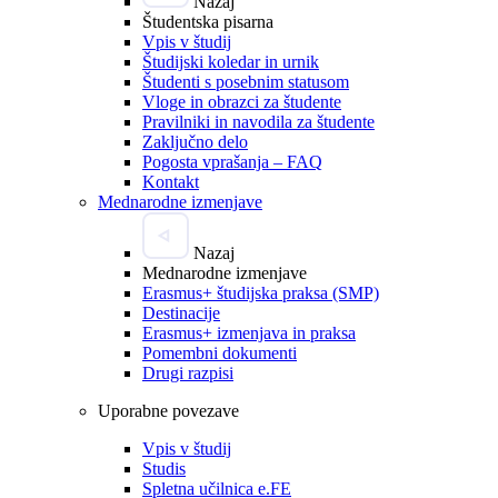
Nazaj
Študentska pisarna
Vpis v študij
Študijski koledar in urnik
Študenti s posebnim statusom
Vloge in obrazci za študente
Pravilniki in navodila za študente
Zaključno delo
Pogosta vprašanja – FAQ
Kontakt
Mednarodne izmenjave
Nazaj
Mednarodne izmenjave
Erasmus+ študijska praksa (SMP)
Destinacije
Erasmus+ izmenjava in praksa
Pomembni dokumenti
Drugi razpisi
Uporabne povezave
Vpis v študij
Studis
Spletna učilnica e.FE