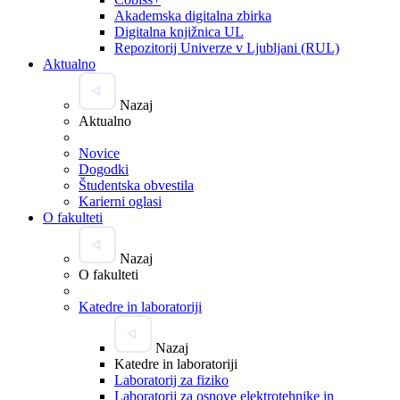
Akademska digitalna zbirka
Digitalna knjižnica UL
Repozitorij Univerze v Ljubljani (RUL)
Aktualno
Nazaj
Aktualno
Novice
Dogodki
Študentska obvestila
Karierni oglasi
O fakulteti
Nazaj
O fakulteti
Katedre in laboratoriji
Nazaj
Katedre in laboratoriji
Laboratorij za fiziko
Laboratorij za osnove elektrotehnike in