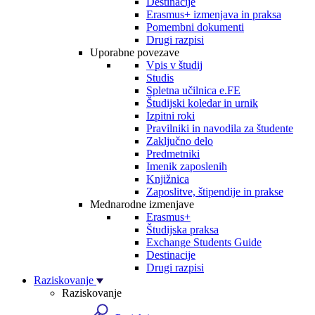
Destinacije
Erasmus+ izmenjava in praksa
Pomembni dokumenti
Drugi razpisi
Uporabne povezave
Vpis v študij
Studis
Spletna učilnica e.FE
Študijski koledar in urnik
Izpitni roki
Pravilniki in navodila za študente
Zaključno delo
Predmetniki
Imenik zaposlenih
Knjižnica
Zaposlitve, štipendije in prakse
Mednarodne izmenjave
Erasmus+
Študijska praksa
Exchange Students Guide
Destinacije
Drugi razpisi
Raziskovanje
Raziskovanje