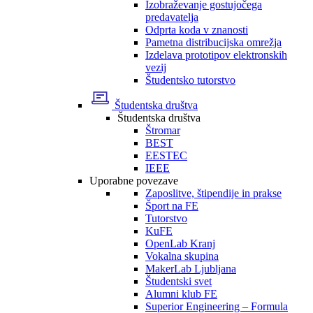
Izobraževanje gostujočega
predavatelja
Odprta koda v znanosti
Pametna distribucijska omrežja
Izdelava prototipov elektronskih
vezij
Študentsko tutorstvo
Študentska društva
Študentska društva
Štromar
BEST
EESTEC
IEEE
Uporabne povezave
Zaposlitve, štipendije in prakse
Šport na FE
Tutorstvo
KuFE
OpenLab Kranj
Vokalna skupina
MakerLab Ljubljana
Študentski svet
Alumni klub FE
Superior Engineering – Formula