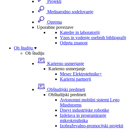
Projekti
Mednarodno sodelovanje
Oprema
Uporabne povezave
Katedre in laboratoriji
Vnos in vodenje osebnih bibliografij
Odprta znanost
Ob študiju
Ob študiju
Karierno usmerjanje
Karierno usmerjanje
Mesec Elektrotehnike+
Karierni partnerji
Obštudijski predmeti
Obštudijski predmeti
Avtonomni mobilni sistemi Lego
Mindstorms
Dnevi industrijske robotike
Izdelava in programiranje
mikrokrmilnika
Izobraževalno-promocijski projekti