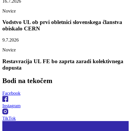
16.7.2026
Novice
Vodstvo UL ob prvi obletnici slovenskega članstva
obiskalo CERN
9.7.2026
Novice
Restavracija UL FE bo zaprta zaradi kolektivnega
dopusta
Bodi na
tekočem
Facebook
Instagram
TikTok