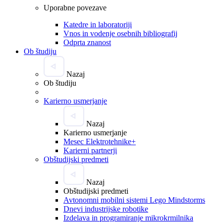
Uporabne povezave
Katedre in laboratoriji
Vnos in vodenje osebnih bibliografij
Odprta znanost
Ob študiju
Nazaj
Ob študiju
Karierno usmerjanje
Nazaj
Karierno usmerjanje
Mesec Elektrotehnike+
Karierni partnerji
Obštudijski predmeti
Nazaj
Obštudijski predmeti
Avtonomni mobilni sistemi Lego Mindstorms
Dnevi industrijske robotike
Izdelava in programiranje mikrokrmilnika