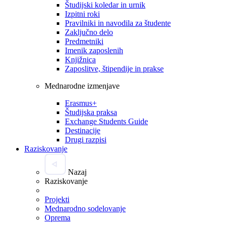
Študijski koledar in urnik
Izpitni roki
Pravilniki in navodila za študente
Zaključno delo
Predmetniki
Imenik zaposlenih
Knjižnica
Zaposlitve, štipendije in prakse
Mednarodne izmenjave
Erasmus+
Študijska praksa
Exchange Students Guide
Destinacije
Drugi razpisi
Raziskovanje
Nazaj
Raziskovanje
Projekti
Mednarodno sodelovanje
Oprema