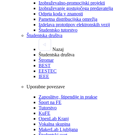
Izobraževalno-promocijski projekti
Izobraževanje gostujočega predavatelja
Odprta koda v znanosti
Pametna distribucijska omrežja
Izdelava prototipov elektronskih vezij
Študentsko tutorstvo
Študentska društva
Nazaj
Študentska društva
Štromar
BEST
EESTEC
IEEE
Uporabne povezave
Zaposlitve, štipendije in prakse
Šport na FE
Tutorstvo
KuFE
OpenLab Kranj
Vokalna skupina
MakerLab Ljubljana
Študentski svet