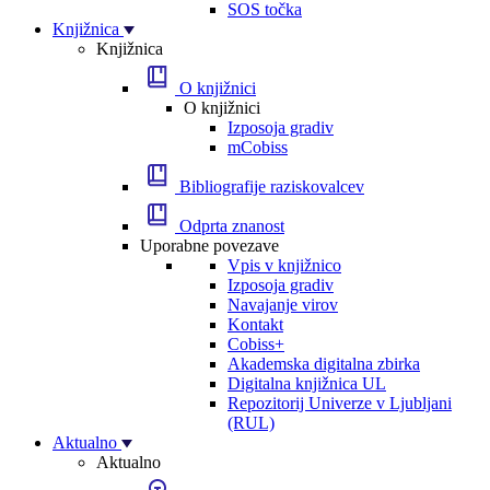
SOS točka
Knjižnica
Knjižnica
O knjižnici
O knjižnici
Izposoja gradiv
mCobiss
Bibliografije raziskovalcev
Odprta znanost
Uporabne povezave
Vpis v knjižnico
Izposoja gradiv
Navajanje virov
Kontakt
Cobiss+
Akademska digitalna zbirka
Digitalna knjižnica UL
Repozitorij Univerze v Ljubljani
(RUL)
Aktualno
Aktualno