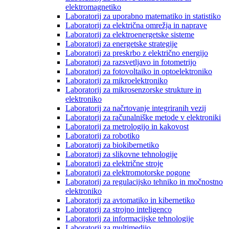
elektromagnetiko
Laboratorij za uporabno matematiko in statistiko
Laboratorij za električna omrežja in naprave
Laboratorij za elektroenergetske sisteme
Laboratorij za energetske strategije
Laboratorij za preskrbo z električno energijo
Laboratorij za razsvetljavo in fotometrijo
Laboratorij za fotovoltaiko in optoelektroniko
Laboratorij za mikroelektroniko
Laboratorij za mikrosenzorske strukture in
elektroniko
Laboratorij za načrtovanje integriranih vezij
Laboratorij za računalniške metode v elektroniki
Laboratorij za metrologijo in kakovost
Laboratorij za robotiko
Laboratorij za biokibernetiko
Laboratorij za slikovne tehnologije
Laboratorij za električne stroje
Laboratorij za elektromotorske pogone
Laboratorij za regulacijsko tehniko in močnostno
elektroniko
Laboratorij za avtomatiko in kibernetiko
Laboratorij za strojno inteligenco
Laboratorij za informacijske tehnologije
Laboratorij za multimedijo