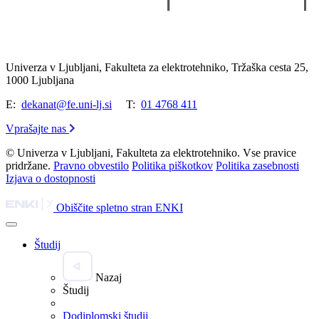
Univerza v Ljubljani, Fakulteta za elektrotehniko, Tržaška cesta 25,
1000 Ljubljana
E:
dekanat@fe.uni-lj.si
T:
01 4768 411
Vprašajte nas
© Univerza v Ljubljani, Fakulteta za elektrotehniko. Vse pravice
pridržane.
Pravno obvestilo
Politika piškotkov
Politika zasebnosti
Izjava o dostopnosti
Obiščite spletno stran ENKI
Študij
Nazaj
Študij
Dodiplomski študij