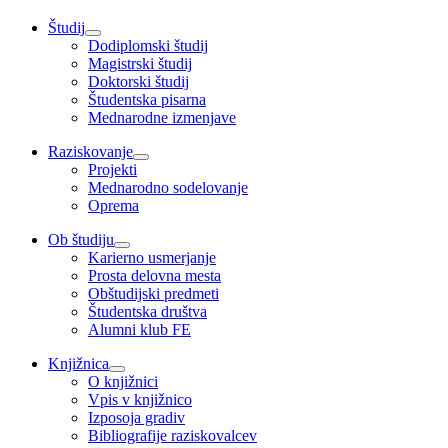
Študij
Dodiplomski študij
Magistrski študij
Doktorski študij
Študentska pisarna
Mednarodne izmenjave
Raziskovanje
Projekti
Mednarodno sodelovanje
Oprema
Ob študiju
Karierno usmerjanje
Prosta delovna mesta
Obštudijski predmeti
Študentska društva
Alumni klub FE
Knjižnica
O knjižnici
Vpis v knjižnico
Izposoja gradiv
Bibliografije raziskovalcev