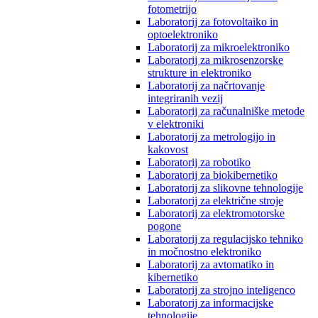
fotometrijo
Laboratorij za fotovoltaiko in
optoelektroniko
Laboratorij za mikroelektroniko
Laboratorij za mikrosenzorske
strukture in elektroniko
Laboratorij za načrtovanje
integriranih vezij
Laboratorij za računalniške metode
v elektroniki
Laboratorij za metrologijo in
kakovost
Laboratorij za robotiko
Laboratorij za biokibernetiko
Laboratorij za slikovne tehnologije
Laboratorij za električne stroje
Laboratorij za elektromotorske
pogone
Laboratorij za regulacijsko tehniko
in močnostno elektroniko
Laboratorij za avtomatiko in
kibernetiko
Laboratorij za strojno inteligenco
Laboratorij za informacijske
tehnologije