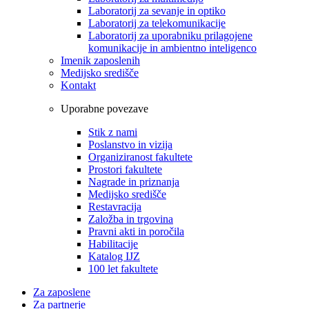
Laboratorij za sevanje in optiko
Laboratorij za telekomunikacije
Laboratorij za uporabniku prilagojene
komunikacije in ambientno inteligenco
Imenik zaposlenih
Medijsko središče
Kontakt
Uporabne povezave
Stik z nami
Poslanstvo in vizija
Organiziranost fakultete
Prostori fakultete
Nagrade in priznanja
Medijsko središče
Restavracija
Založba in trgovina
Pravni akti in poročila
Habilitacije
Katalog IJZ
100 let fakultete
Za zaposlene
Za partnerje