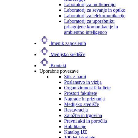
Laboratorij za multimedijo
Laboratorij za sevanje in optiko
Laboratorij za telekomunikacije
Laboratorij za uporabniku
prilagojene komunikacije in
ambientno inteligenco
Imenik zaposlenih
Medijsko središče
Kontakt
Uporabne povezave
Stik z nami
Poslanstvo in vizija
Organiziranost fakultete
Prostori fakultete
Nagrade in priznanja
Medijsko središče
Restavracija
Založba in trgovina
Pravni akti in poročila
Habilitacije
Katalog IJZ
100 let fakultete