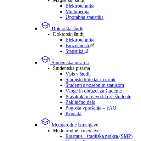
Magistrski študij
Elektrotehnika
Multimedija
Uporabna statistika
Doktorski študij
Doktorski študij
Elektrotehnika
Bioznanosti
Statistika
Študentska pisarna
Študentska pisarna
Vpis v študij
Študijski koledar in urnik
Študenti s posebnim statusom
Vloge in obrazci za študente
Pravilniki in navodila za študente
Zaključno delo
Pogosta vprašanja – FAQ
Kontakt
Mednarodne izmenjave
Mednarodne izmenjave
Erasmus+ študijska praksa (SMP)