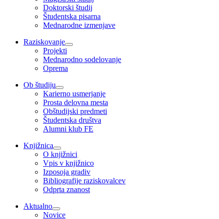
Doktorski študij
Študentska pisarna
Mednarodne izmenjave
Raziskovanje
Projekti
Mednarodno sodelovanje
Oprema
Ob študiju
Karierno usmerjanje
Prosta delovna mesta
Obštudijski predmeti
Študentska društva
Alumni klub FE
Knjižnica
O knjižnici
Vpis v knjižnico
Izposoja gradiv
Bibliografije raziskovalcev
Odprta znanost
Aktualno
Novice