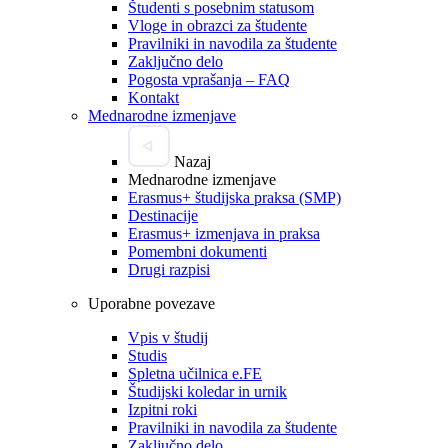
Študenti s posebnim statusom
Vloge in obrazci za študente
Pravilniki in navodila za študente
Zaključno delo
Pogosta vprašanja – FAQ
Kontakt
Mednarodne izmenjave
Nazaj
Mednarodne izmenjave
Erasmus+ študijska praksa (SMP)
Destinacije
Erasmus+ izmenjava in praksa
Pomembni dokumenti
Drugi razpisi
Uporabne povezave
Vpis v študij
Studis
Spletna učilnica e.FE
Študijski koledar in urnik
Izpitni roki
Pravilniki in navodila za študente
Zaključno delo