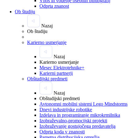
Vnos in vodenje osebnih bibliografij
Odprta znanost
Ob študiju
Nazaj
Ob študiju
Karierno usmerjanje
Nazaj
Karierno usmerjanje
Mesec Elektrotehnike+
Karierni partnerji
Obštudijski predmeti
Nazaj
Obštudijski predmeti
Avtonomni mobilni sistemi Lego Mindstorms
Dnevi industrijske robotike
Izdelava in programiranje mikrokrmilnika
Izobraževalno-promocijski projekti
Izobraževanje gostujočega predavatelja
Odprta koda v znanosti
Pametna distribucijska omrežja