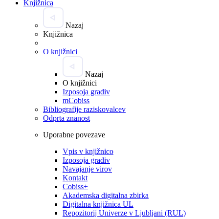
Knjižnica
Nazaj
Knjižnica
O knjižnici
Nazaj
O knjižnici
Izposoja gradiv
mCobiss
Bibliografije raziskovalcev
Odprta znanost
Uporabne povezave
Vpis v knjižnico
Izposoja gradiv
Navajanje virov
Kontakt
Cobiss+
Akademska digitalna zbirka
Digitalna knjižnica UL
Repozitorij Univerze v Ljubljani (RUL)