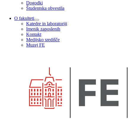
Dogodki
Študentska obvestila
O fakulteti
Katedre in laboratoriji
Imenik zaposlenih
Kontakt
Medijsko središče
Muzej FE