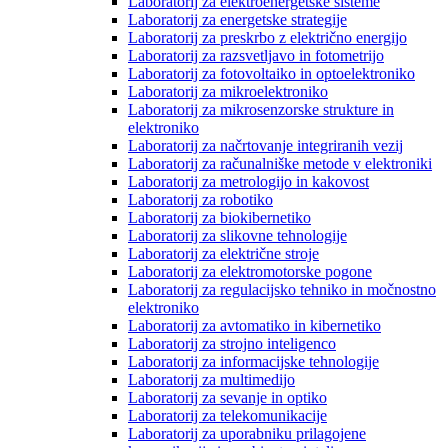
Laboratorij za elektroenergetske sisteme
Laboratorij za energetske strategije
Laboratorij za preskrbo z električno energijo
Laboratorij za razsvetljavo in fotometrijo
Laboratorij za fotovoltaiko in optoelektroniko
Laboratorij za mikroelektroniko
Laboratorij za mikrosenzorske strukture in
elektroniko
Laboratorij za načrtovanje integriranih vezij
Laboratorij za računalniške metode v elektroniki
Laboratorij za metrologijo in kakovost
Laboratorij za robotiko
Laboratorij za biokibernetiko
Laboratorij za slikovne tehnologije
Laboratorij za električne stroje
Laboratorij za elektromotorske pogone
Laboratorij za regulacijsko tehniko in močnostno
elektroniko
Laboratorij za avtomatiko in kibernetiko
Laboratorij za strojno inteligenco
Laboratorij za informacijske tehnologije
Laboratorij za multimedijo
Laboratorij za sevanje in optiko
Laboratorij za telekomunikacije
Laboratorij za uporabniku prilagojene