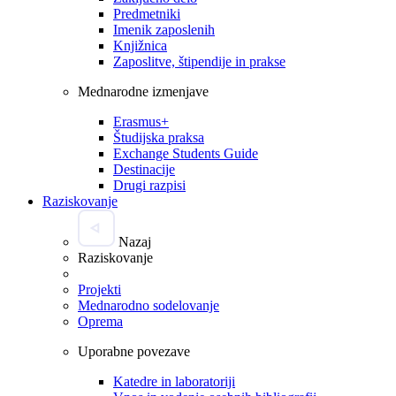
Predmetniki
Imenik zaposlenih
Knjižnica
Zaposlitve, štipendije in prakse
Mednarodne izmenjave
Erasmus+
Študijska praksa
Exchange Students Guide
Destinacije
Drugi razpisi
Raziskovanje
Nazaj
Raziskovanje
Projekti
Mednarodno sodelovanje
Oprema
Uporabne povezave
Katedre in laboratoriji