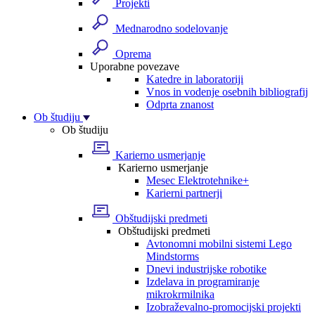
Projekti
Mednarodno sodelovanje
Oprema
Uporabne povezave
Katedre in laboratoriji
Vnos in vodenje osebnih bibliografij
Odprta znanost
Ob študiju
Ob študiju
Karierno usmerjanje
Karierno usmerjanje
Mesec Elektrotehnike+
Karierni partnerji
Obštudijski predmeti
Obštudijski predmeti
Avtonomni mobilni sistemi Lego
Mindstorms
Dnevi industrijske robotike
Izdelava in programiranje
mikrokrmilnika
Izobraževalno-promocijski projekti