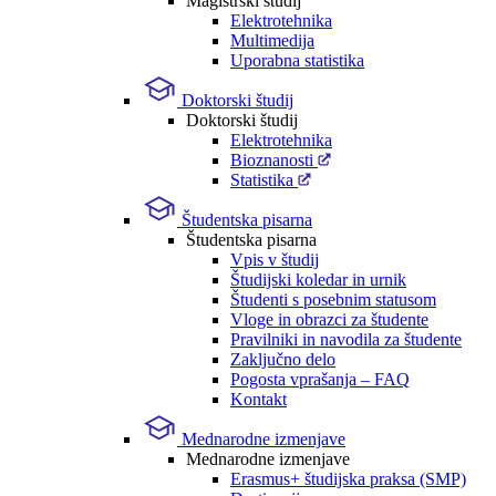
Magistrski študij
Elektrotehnika
Multimedija
Uporabna statistika
Doktorski študij
Doktorski študij
Elektrotehnika
Bioznanosti
Statistika
Študentska pisarna
Študentska pisarna
Vpis v študij
Študijski koledar in urnik
Študenti s posebnim statusom
Vloge in obrazci za študente
Pravilniki in navodila za študente
Zaključno delo
Pogosta vprašanja – FAQ
Kontakt
Mednarodne izmenjave
Mednarodne izmenjave
Erasmus+ študijska praksa (SMP)