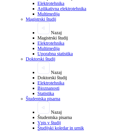
Elektrotehnika
Aplikativna elektrotehnika
Multimedija
Magistrski študij
Nazaj
Magistrski študij
Elektrotehnika
Multimedija
Uporabna statistika
Doktorski študij
Nazaj
Doktorski študij
Elektrotehnika
Bioznanosti
Statistika
Študentska pisarna
Nazaj
Študentska pisarna
Vpis v študij
Študijski koledar in urnik