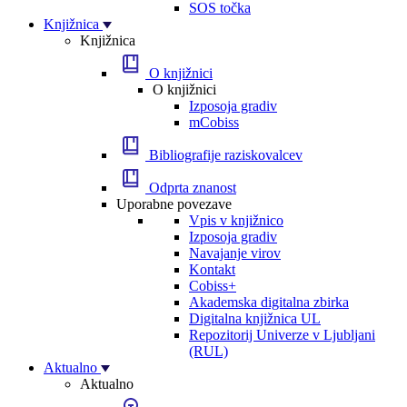
SOS točka
Knjižnica
Knjižnica
O knjižnici
O knjižnici
Izposoja gradiv
mCobiss
Bibliografije raziskovalcev
Odprta znanost
Uporabne povezave
Vpis v knjižnico
Izposoja gradiv
Navajanje virov
Kontakt
Cobiss+
Akademska digitalna zbirka
Digitalna knjižnica UL
Repozitorij Univerze v Ljubljani
(RUL)
Aktualno
Aktualno