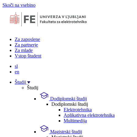
Skoči na vsebino
Za zaposlene
Za partnerje
Za mlade
Vstop študent
sl
en
Študij
Študij
Dodiplomski študij
Dodiplomski študij
Elektrotehnika
Aplikativna elektrotehnika
Multimedija
Magistrski študij