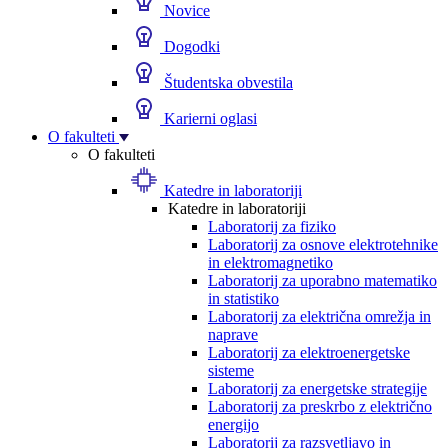
Novice
Dogodki
Študentska obvestila
Karierni oglasi
O fakulteti
O fakulteti
Katedre in laboratoriji
Katedre in laboratoriji
Laboratorij za fiziko
Laboratorij za osnove elektrotehnike
in elektromagnetiko
Laboratorij za uporabno matematiko
in statistiko
Laboratorij za električna omrežja in
naprave
Laboratorij za elektroenergetske
sisteme
Laboratorij za energetske strategije
Laboratorij za preskrbo z električno
energijo
Laboratorij za razsvetljavo in