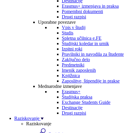
Destinacije
Erasmus+ izmenjava in praksa
Pomembni dokumenti
Drugi razpisi
Uporabne povezave
Vpis v študij
Studis
Spletna učilnica e.FE
Študijski koledar in urnik
Izpitni roki
Pravilniki in navodila za študente
Zaključno delo
Predmetniki
Imenik zaposlenih
Knjižnica
Zaposlitve, štipendije in prakse
Mednarodne izmenjave
Erasmus+
Študijska praksa
Exchange Students Guide
Destinacije
Drugi razpisi
Raziskovanje
Raziskovanje