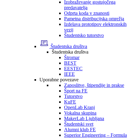
Izobraževanje gostujočega
predavatelja
Odprta koda v znanosti
Pametna distribucijska omrežja
Izdelava prototipov elektronskih
vezij
Študentsko tutorstvo
Študentska društva
Študentska društva
Štromar
BEST
EESTEC
IEEE
Uporabne povezave
Zaposlitve, štipendije in prakse
Šport na FE
Tutorstvo
KuFE
OpenLab Kranj
Vokalna skupina
MakerLab Ljubljana
Študentski svet
Alumni klub FE
Superior Engineering – Formula