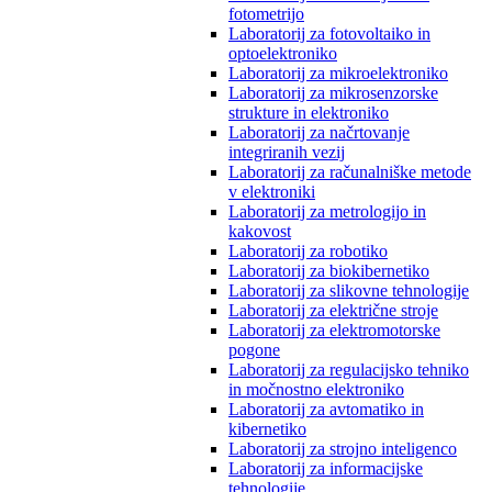
fotometrijo
Laboratorij za fotovoltaiko in
optoelektroniko
Laboratorij za mikroelektroniko
Laboratorij za mikrosenzorske
strukture in elektroniko
Laboratorij za načrtovanje
integriranih vezij
Laboratorij za računalniške metode
v elektroniki
Laboratorij za metrologijo in
kakovost
Laboratorij za robotiko
Laboratorij za biokibernetiko
Laboratorij za slikovne tehnologije
Laboratorij za električne stroje
Laboratorij za elektromotorske
pogone
Laboratorij za regulacijsko tehniko
in močnostno elektroniko
Laboratorij za avtomatiko in
kibernetiko
Laboratorij za strojno inteligenco
Laboratorij za informacijske
tehnologije