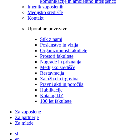
komunikacije in ambientno inteligenco
Imenik zaposlenih
Medijsko središče
Kontakt
Uporabne povezave
Stik z nami
Poslanstvo in vizija
Organiziranost fakultete
Prostori fakultete
Nagrade in priznanja
Medijsko središče
Restavracija
Založba in trgovina
Pravni akti in poročila
Habilitacije
Katalog IJZ
100 let fakultete
Za zaposlene
Za partnerje
Za mlade
sl
en