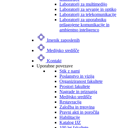
Laboratorij za multimedijo
Laboratorij za sevanje in optiko
Laboratorij za telekomunikacije
Laboratorij za uporabniku
prilagojene komunikacije in
ambientno inteligenco
Imenik zaposlenih
Medijsko središče
Kontakt
Uporabne povezave
Stik z nami
Poslanstvo in vizija
Organiziranost fakultete
Prostori fakultete
Nagrade in priznanja
Medijsko središče
Restavracija
Založba in trgovina
Pravni akti in poročila
Habilitacije
Katalog IJZ
100 let fakultete