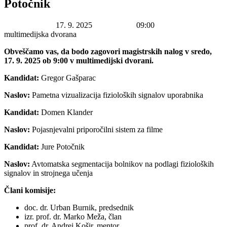
Potočnik
Datum začetka:
17. 9. 2025
Ura začetka:
09:00
Lokacija:
multimedijska dvorana
Obveščamo vas, da bodo zagovori magistrskih nalog v sredo,
17. 9. 2025 ob 9:00 v multimedijski dvorani.
Kandidat:
Gregor Gašparac
Naslov:
Pametna vizualizacija fizioloških signalov uporabnika
Kandidat:
Domen Klander
Naslov:
Pojasnjevalni priporočilni sistem za filme
Kandidat:
Jure Potočnik
Naslov:
Avtomatska segmentacija bolnikov na podlagi fizioloških
signalov in strojnega učenja
Člani komisije:
doc. dr. Urban Burnik, predsednik
izr. prof. dr. Marko Meža, član
prof. dr. Andrej Košir, mentor