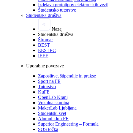
Izdelava prototipov elektronskih vezij
Študentsko tutorstvo
Študentska društva
Nazaj
Študentska društva
Štromar
BEST
EESTEC
IEEE
Uporabne povezave
Zaposlitve, štipendije in prakse
Šport na FE
Tutorstvo
KuFE
OpenLab Kranj
Vokalna skupina
MakerLab Ljubljana
Študentski svet
Alumni klub FE
Superior Engineering – Formula
SOS točka