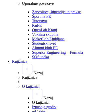
Uporabne povezave
Zaposlitve, štipendije in prakse
Šport na FE
Tutorstvo
KuFE
OpenLab Kranj
Vokalna skupina
MakerLab Ljubljana
Študentski svet
Alumni klub FE
Superior Engineering – Formula
SOS točka
Knjižnica
Nazaj
Knjižnica
O knjižnici
Nazaj
O knjižnici
Izposoja gradiv
mCobiss