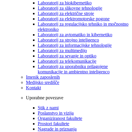
Laboratorij za biokibernetiko
Laboratorij za slikovne tehnologije
Laboratorij za električne stroje
Laboratorij za elektromotorske pogone
Laboratorij za regulacijsko tehniko in močnostno
elektroniko
Laboratorij za avtomatiko in kibernetiko
Laboratorij za strojno inteligenco
Laboratorij za informacijske tehnologije
Laboratorij za multimedijo
Laboratorij za sevanje in optiko
Laboratorij za telekomunikacije
Laboratorij za uporabniku prilagojene
komunikacije in ambientno inteligenco
Imenik zaposlenih
Medijsko središče
Kontakt
Uporabne povezave
Stik z nami
Poslanstvo in vizija
Organiziranost fakultete
Prostori fakultete
Nagrade in priznanja