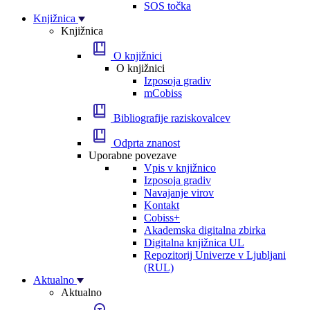
SOS točka
Knjižnica
Knjižnica
O knjižnici
O knjižnici
Izposoja gradiv
mCobiss
Bibliografije raziskovalcev
Odprta znanost
Uporabne povezave
Vpis v knjižnico
Izposoja gradiv
Navajanje virov
Kontakt
Cobiss+
Akademska digitalna zbirka
Digitalna knjižnica UL
Repozitorij Univerze v Ljubljani
(RUL)
Aktualno
Aktualno