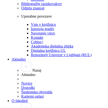
Bibliografije raziskovalcev
Odprta znanost
Uporabne povezave
Vpis v knjižnico
Izposoja gradiv
Navajanje virov
Kontakt
Cobiss+
Akademska digitalna zbirka
Digitalna knjižnica UL
Repozitorij Univerze v Ljubljani (RUL)
Aktualno
Nazaj
Aktualno
Novice
Dogodki
Študentska obvestila
Karierni oglasi
O fakulteti