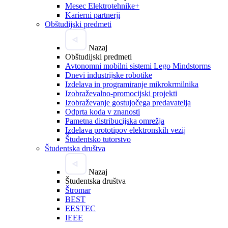
Mesec Elektrotehnike+
Karierni partnerji
Obštudijski predmeti
Nazaj
Obštudijski predmeti
Avtonomni mobilni sistemi Lego Mindstorms
Dnevi industrijske robotike
Izdelava in programiranje mikrokrmilnika
Izobraževalno-promocijski projekti
Izobraževanje gostujočega predavatelja
Odprta koda v znanosti
Pametna distribucijska omrežja
Izdelava prototipov elektronskih vezij
Študentsko tutorstvo
Študentska društva
Nazaj
Študentska društva
Štromar
BEST
EESTEC
IEEE