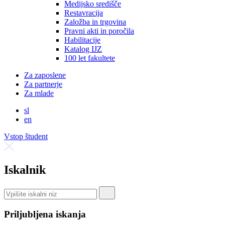
Medijsko središče
Restavracija
Založba in trgovina
Pravni akti in poročila
Habilitacije
Katalog IJZ
100 let fakultete
Za zaposlene
Za partnerje
Za mlade
sl
en
Vstop študent
Iskalnik
Priljubljena iskanja