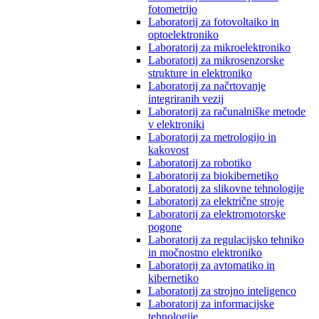
fotometrijo
Laboratorij za fotovoltaiko in
optoelektroniko
Laboratorij za mikroelektroniko
Laboratorij za mikrosenzorske
strukture in elektroniko
Laboratorij za načrtovanje
integriranih vezij
Laboratorij za računalniške metode
v elektroniki
Laboratorij za metrologijo in
kakovost
Laboratorij za robotiko
Laboratorij za biokibernetiko
Laboratorij za slikovne tehnologije
Laboratorij za električne stroje
Laboratorij za elektromotorske
pogone
Laboratorij za regulacijsko tehniko
in močnostno elektroniko
Laboratorij za avtomatiko in
kibernetiko
Laboratorij za strojno inteligenco
Laboratorij za informacijske
tehnologije