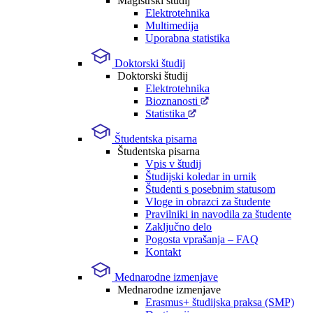
Magistrski študij
Elektrotehnika
Multimedija
Uporabna statistika
Doktorski študij
Doktorski študij
Elektrotehnika
Bioznanosti
Statistika
Študentska pisarna
Študentska pisarna
Vpis v študij
Študijski koledar in urnik
Študenti s posebnim statusom
Vloge in obrazci za študente
Pravilniki in navodila za študente
Zaključno delo
Pogosta vprašanja – FAQ
Kontakt
Mednarodne izmenjave
Mednarodne izmenjave
Erasmus+ študijska praksa (SMP)