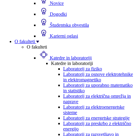
Novice
Dogodki
Študentska obvestila
Karierni oglasi
O fakulteti
O fakulteti
Katedre in laboratoriji
Katedre in laboratoriji
Laboratorij za fiziko
Laboratorij za osnove elektrotehnike
in elektromagnetiko
Laboratorij za uporabno matematiko
in statistiko
Laboratorij za električna omrežja in
naprave
Laboratorij za elektroenergetske
sisteme
Laboratorij za energetske strategije
Laboratorij za preskrbo z električno
energijo
Laboratorij za razsvetljavo in