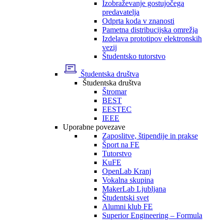
Izobraževanje gostujočega
predavatelja
Odprta koda v znanosti
Pametna distribucijska omrežja
Izdelava prototipov elektronskih
vezij
Študentsko tutorstvo
Študentska društva
Študentska društva
Štromar
BEST
EESTEC
IEEE
Uporabne povezave
Zaposlitve, štipendije in prakse
Šport na FE
Tutorstvo
KuFE
OpenLab Kranj
Vokalna skupina
MakerLab Ljubljana
Študentski svet
Alumni klub FE
Superior Engineering – Formula