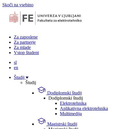
Skoči na vsebino
Za zaposlene
Za partnerje
Za mlade
Vstop študent
sl
en
Študij
Študij
Dodiplomski študij
Dodiplomski študij
Elektrotehnika
Aplikativna elektrotehnika
Multimedija
Magistrski študij