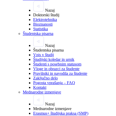
Nazaj
Doktorski študij
Elektrotehnika
Bioznanosti
Statistika
Študentska pisarna
Nazaj
Študentska pisarna
Vpis v študij
Študijski koledar in urnik
Študenti s posebnim statusom
Vloge in obrazci za študente
Pravilniki in navodila za študente
Zaključno delo
Pogosta vprašanja – FAQ
Kontakt
Mednarodne izmenjave
Nazaj
Mednarodne izmenjave
Erasmus+ študijska praksa (SMP)