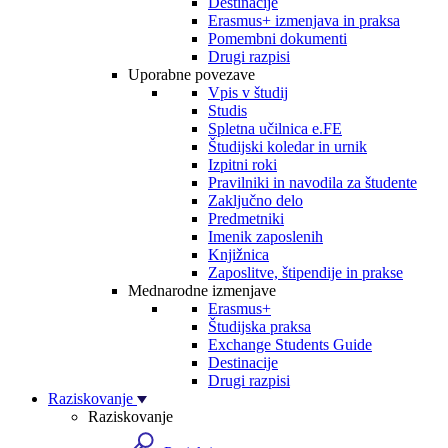
Destinacije
Erasmus+ izmenjava in praksa
Pomembni dokumenti
Drugi razpisi
Uporabne povezave
Vpis v študij
Studis
Spletna učilnica e.FE
Študijski koledar in urnik
Izpitni roki
Pravilniki in navodila za študente
Zaključno delo
Predmetniki
Imenik zaposlenih
Knjižnica
Zaposlitve, štipendije in prakse
Mednarodne izmenjave
Erasmus+
Študijska praksa
Exchange Students Guide
Destinacije
Drugi razpisi
Raziskovanje
Raziskovanje