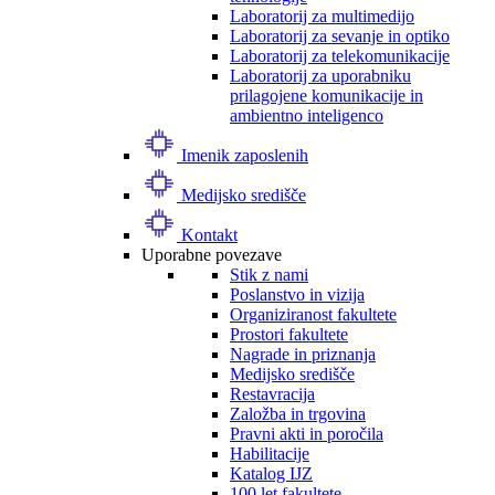
Laboratorij za multimedijo
Laboratorij za sevanje in optiko
Laboratorij za telekomunikacije
Laboratorij za uporabniku
prilagojene komunikacije in
ambientno inteligenco
Imenik zaposlenih
Medijsko središče
Kontakt
Uporabne povezave
Stik z nami
Poslanstvo in vizija
Organiziranost fakultete
Prostori fakultete
Nagrade in priznanja
Medijsko središče
Restavracija
Založba in trgovina
Pravni akti in poročila
Habilitacije
Katalog IJZ
100 let fakultete