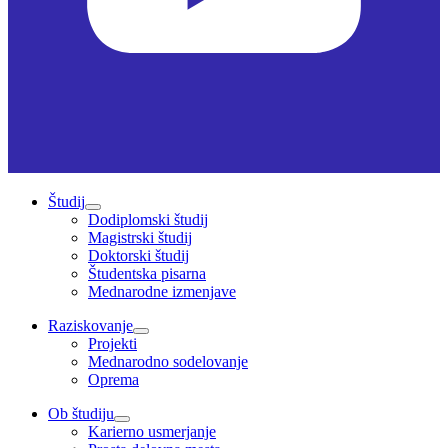
Študij
Dodiplomski študij
Magistrski študij
Doktorski študij
Študentska pisarna
Mednarodne izmenjave
Raziskovanje
Projekti
Mednarodno sodelovanje
Oprema
Ob študiju
Karierno usmerjanje