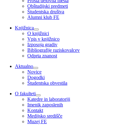
Prosta delovna mesta
Obštudijski predmeti
Študentska društva
Alumni klub FE
Knjižnica
O knjižnici
Vpis v knjižnico
Izposoja gradiv
Bibliografije raziskovalcev
Odprta znanost
Aktualno
Novice
Dogodki
Študentska obvestila
O fakulteti
Katedre in laboratoriji
Imenik zaposlenih
Kontakt
Medijsko središče
Muzej FE