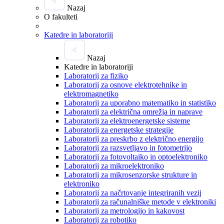
Nazaj
O fakulteti
Katedre in laboratoriji
Nazaj
Katedre in laboratoriji
Laboratorij za fiziko
Laboratorij za osnove elektrotehnike in
elektromagnetiko
Laboratorij za uporabno matematiko in statistiko
Laboratorij za električna omrežja in naprave
Laboratorij za elektroenergetske sisteme
Laboratorij za energetske strategije
Laboratorij za preskrbo z električno energijo
Laboratorij za razsvetljavo in fotometrijo
Laboratorij za fotovoltaiko in optoelektroniko
Laboratorij za mikroelektroniko
Laboratorij za mikrosenzorske strukture in
elektroniko
Laboratorij za načrtovanje integriranih vezij
Laboratorij za računalniške metode v elektroniki
Laboratorij za metrologijo in kakovost
Laboratorij za robotiko