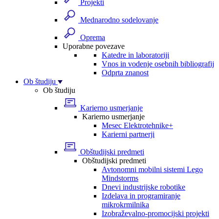
Projekti
Mednarodno sodelovanje
Oprema
Uporabne povezave
Katedre in laboratoriji
Vnos in vodenje osebnih bibliografij
Odprta znanost
Ob študiju
Ob študiju
Karierno usmerjanje
Karierno usmerjanje
Mesec Elektrotehnike+
Karierni partnerji
Obštudijski predmeti
Obštudijski predmeti
Avtonomni mobilni sistemi Lego
Mindstorms
Dnevi industrijske robotike
Izdelava in programiranje
mikrokrmilnika
Izobraževalno-promocijski projekti