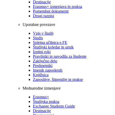
Destinacije
Erasmus+ izmenjava in praksa
Pomembni dokumenti
Drugi razpisi
Uporabne povezave
Vpis v študij
Studis
Spletna učilnica e.FE
Študijski koledar in urnik
Izpitni roki
Pravilniki in navodila za študente
Zaključno delo
Predmetniki
Imenik zaposlenih
Knjižnica
Zaposlitve, štipendije in prakse
Mednarodne izmenjave
Erasmus+
Študijska praksa
Exchange Students Guide
Destinacije