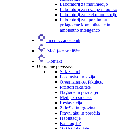
Laboratorij za multimedijo
Laboratorij za sevanje in optiko
Laboratorij za telekomunikacije
Laboratorij za uporabniku
prilagojene komunikacije in
ambientno inteligenco
Imenik zaposlenih
Medijsko središče
Kontakt
Uporabne povezave
Stik z nami
Poslanstvo in vizija
Organiziranost fakultete
Prostori fakultete
Nagrade in priznanja
Medijsko središče
Restavracija
Založba in trgovina
Pravni akti in poročila
Habilitacije
Katalog IJZ
100 let fakultete