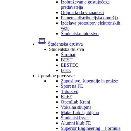
Izobraževanje gostujočega
predavatelja
Odprta koda v znanosti
Pametna distribucijska omrežja
Izdelava prototipov elektronskih
vezij
Študentsko tutorstvo
Študentska društva
Študentska društva
Štromar
BEST
EESTEC
IEEE
Uporabne povezave
Zaposlitve, štipendije in prakse
Šport na FE
Tutorstvo
KuFE
OpenLab Kranj
Vokalna skupina
MakerLab Ljubljana
Študentski svet
Alumni klub FE
Superior Engineering – Formula