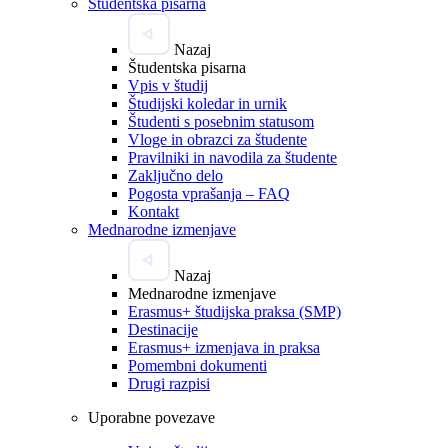
Študentska pisarna
Nazaj
Študentska pisarna
Vpis v študij
Študijski koledar in urnik
Študenti s posebnim statusom
Vloge in obrazci za študente
Pravilniki in navodila za študente
Zaključno delo
Pogosta vprašanja – FAQ
Kontakt
Mednarodne izmenjave
Nazaj
Mednarodne izmenjave
Erasmus+ študijska praksa (SMP)
Destinacije
Erasmus+ izmenjava in praksa
Pomembni dokumenti
Drugi razpisi
Uporabne povezave