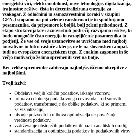
energetski viri, elektromobilnost, nove tehnologije, digitalizacija,
trajnostne rešitve, čista in decentralizirana energija za
vsakogar. Z odločnimi in samozavestnimi koraki v skupini
GEN-I stopamo na pot zelene transformacije in spodbujamo
posameznika, da pripomore k boljši, bolj zeleni prihodnosti. Z
ekipo strokovnjakov raznovrstnih področij razvijamo rešitve, ki
bodo omogočile čisto energijo in razogljičenje posameznika in
podjetij. Že vse od svoje ustanovitve se uvrščamo med najbolj
inovativne in hitro rastoče akterje, ne le na slovenskem ampak
tudi na evropskem energetskem trgu. Z enakim zagonom in še
večjo motivacijo želimo spremeniti svet na bolje.
Ker velike spremembe zahtevajo najboljše, iščemo okrepitve z
najboljšimi.
Tvoji izzivi:
Obdelava večjih količin podatkov, iskanje vzorcev,
priprava celotnega podatkovnega cevovoda – od surovih
podatkov, transformacije do oblike podatkov, ki so primerni
za vizualizacijo,
pisanje poizvedb in njihova optimizacija ter povečanje
vrednosti podatkov,
vzdrževanje obstoječih podatkovnih baz in analitskih orodij,
standardizacija in optimizacija podatkov in podatkovnih virov