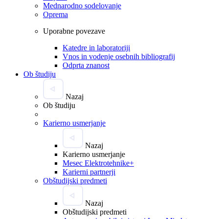
Mednarodno sodelovanje
Oprema
Uporabne povezave
Katedre in laboratoriji
Vnos in vodenje osebnih bibliografij
Odprta znanost
Ob študiju
Nazaj
Ob študiju
Karierno usmerjanje
Nazaj
Karierno usmerjanje
Mesec Elektrotehnike+
Karierni partnerji
Obštudijski predmeti
Nazaj
Obštudijski predmeti