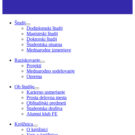
Študij
Dodiplomski študij
Magistrski študij
Doktorski študij
Študentska pisarna
Mednarodne izmenjave
Raziskovanje
Projekti
Mednarodno sodelovanje
Oprema
Ob študiju
Karierno usmerjanje
Prosta delovna mesta
Obštudijski predmeti
Študentska društva
Alumni klub FE
Knjižnica
O knjižnici
Vpis v knjižnico