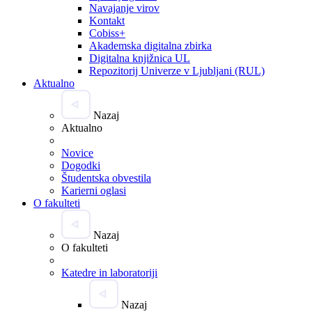
Navajanje virov
Kontakt
Cobiss+
Akademska digitalna zbirka
Digitalna knjižnica UL
Repozitorij Univerze v Ljubljani (RUL)
Aktualno
Nazaj
Aktualno
Novice
Dogodki
Študentska obvestila
Karierni oglasi
O fakulteti
Nazaj
O fakulteti
Katedre in laboratoriji
Nazaj