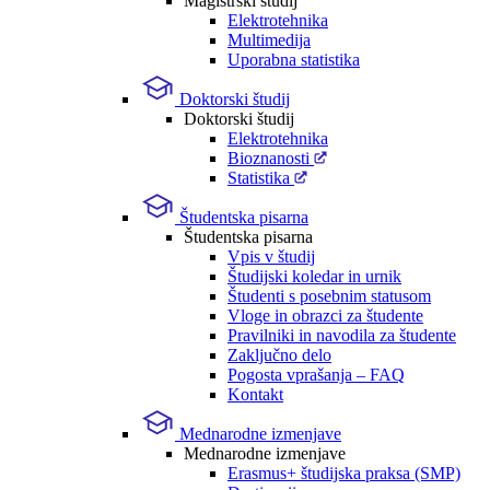
Magistrski študij
Elektrotehnika
Multimedija
Uporabna statistika
Doktorski študij
Doktorski študij
Elektrotehnika
Bioznanosti
Statistika
Študentska pisarna
Študentska pisarna
Vpis v študij
Študijski koledar in urnik
Študenti s posebnim statusom
Vloge in obrazci za študente
Pravilniki in navodila za študente
Zaključno delo
Pogosta vprašanja – FAQ
Kontakt
Mednarodne izmenjave
Mednarodne izmenjave
Erasmus+ študijska praksa (SMP)