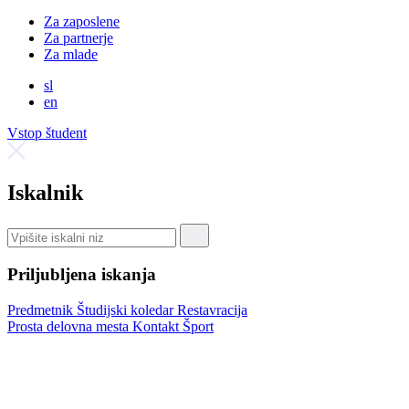
Za zaposlene
Za partnerje
Za mlade
sl
en
Vstop študent
Iskalnik
Priljubljena iskanja
Predmetnik
Študijski koledar
Restavracija
Prosta delovna mesta
Kontakt
Šport