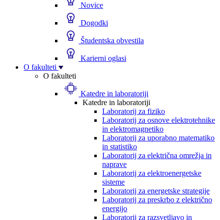
Novice
Dogodki
Študentska obvestila
Karierni oglasi
O fakulteti
O fakulteti
Katedre in laboratoriji
Katedre in laboratoriji
Laboratorij za fiziko
Laboratorij za osnove elektrotehnike
in elektromagnetiko
Laboratorij za uporabno matematiko
in statistiko
Laboratorij za električna omrežja in
naprave
Laboratorij za elektroenergetske
sisteme
Laboratorij za energetske strategije
Laboratorij za preskrbo z električno
energijo
Laboratorij za razsvetljavo in