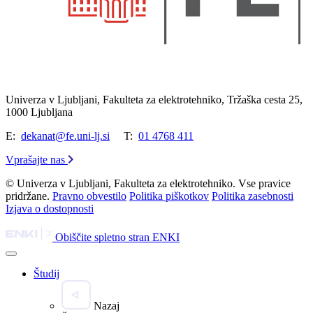
Univerza v Ljubljani, Fakulteta za elektrotehniko, Tržaška cesta 25,
1000 Ljubljana
E:
dekanat@fe.uni-lj.si
T:
01 4768 411
Vprašajte nas
© Univerza v Ljubljani, Fakulteta za elektrotehniko. Vse pravice
pridržane.
Pravno obvestilo
Politika piškotkov
Politika zasebnosti
Izjava o dostopnosti
Obiščite spletno stran ENKI
Študij
Nazaj