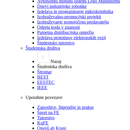
Avtonomni mobilni sistemi Lego Mindstorms
Dnevi industrijske robotike
Izdelava in programiranje mikrokrmilnika
Izobraževalno-promocijski projekti
Izobraževanje gostujočega predavatelja
Odprta koda v znanosti
Pametna distribucijska omrežja
Izdelava prototipov elektronskih vezij
Študentsko tutorstvo
Študentska društva
Nazaj
Študentska društva
Štromar
BEST
EESTEC
IEEE
Uporabne povezave
Zaposlitve, štipendije in prakse
Šport na FE
Tutorstvo
KuFE
OpenLab Kranj