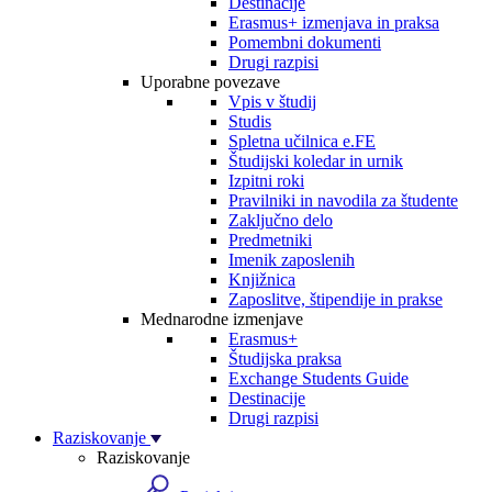
Destinacije
Erasmus+ izmenjava in praksa
Pomembni dokumenti
Drugi razpisi
Uporabne povezave
Vpis v študij
Studis
Spletna učilnica e.FE
Študijski koledar in urnik
Izpitni roki
Pravilniki in navodila za študente
Zaključno delo
Predmetniki
Imenik zaposlenih
Knjižnica
Zaposlitve, štipendije in prakse
Mednarodne izmenjave
Erasmus+
Študijska praksa
Exchange Students Guide
Destinacije
Drugi razpisi
Raziskovanje
Raziskovanje