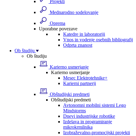
Projekti
Mednarodno sodelovanje
Oprema
Uporabne povezave
Katedre in laboratoriji
Vnos in vodenje osebnih bibliografij
Odprta znanost
Ob študiju
Ob študiju
Karierno usmerjanje
Karierno usmerjanje
Mesec Elektrotehnike+
Karierni partnerji
Obštudijski predmeti
Obštudijski predmeti
Avtonomni mobilni sistemi Lego
Mindstorms
Dnevi industrijske robotike
Izdelava in programiranje
mikrokrmilnika
Izobraževalno-promocijski projekti