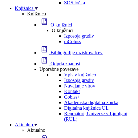
SOS točka
Knjižnica
Knjižnica
O knjižnici
O knjižnici
Izposoja gradiv
mCobiss
Bibliografije raziskovalcev
Odprta znanost
Uporabne povezave
Vpis v knjižnico
Izposoja gradiv
Navajanje virov
Kontakt
Cobiss+
Akademska digitalna zbirka
Digitalna knjižnica UL
Repozitorij Univerze v Ljubljani
(RUL)
Aktualno
Aktualno