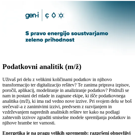
Podatkovni analitik
(m/ž)
Uživaš pri delu z velikimi količinami podatkov in njihovo
transformacijo ter digitalizacijo rešitev? Te zanima priprava izpisov,
poročil, aplikacij, modeliranje in analiziranje podatkov? Pridruži se
nam in postani del mlade in zagnane ekipe, ki išče podatkovnega
analitika (m/ž), ki ima rad vedno nove izzive. Pri svojem delu se boš
srečeval/-a z zanimivimi izzivi, predvsem z razvijanjem in
vzdrževanjem naprednih analitskih rešitev ter kako na podlagi
zahtevnih izzivov zgraditi smiselne modele spremljanja podatkov in
njihove hrambe ter varnosti.
Energetika je na pragu velikih sprememb: razpršeni obnovljivi