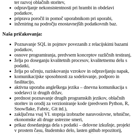
ter razvoj oblačnih storitev,
odpravljanje nekonsistentnosti pri hrambi in obdelavi
podatkov,
priprava poročil in pomoč uporabnikom pri uporabi,
inženiring na področju enostavnejših podatkovnih baz.
Naša pričakovanja:
Poznavanje SQL in pojmov povezanih z relacijskimi bazami
podatkov,
osnove programiranja, predvsem konceptov različnih testiranj,
želja po doseganju kvalitetnih procesov, kvalitetnemu delu s
podatki,
želja po učenju, raziskovanju vzrokov in odpravljanju napak,
komunikacijske sposobnosti za sodelovanje, podporo in
fasilitacijo,
aktivna uporaba angleškega jezika – dnevna komunikacija s
sodelavci iz drugih držav,
prednost poznavanje drugih programskih jezikov, oblačnih
storitev in orodij za verzioniranje kode (predvsem Python, R,
Snowflake, Fabric, Git itd.),
zaključena vsaj VI. stopnja izobrazbe naravoslovne, tehnične,
ekonomske ali druge ustrezne smeri,
prikaz dosedanjega dela s podatki – delovne izkušnje, projekt
v prostem času, študentsko delo, lasten github repozitorij,