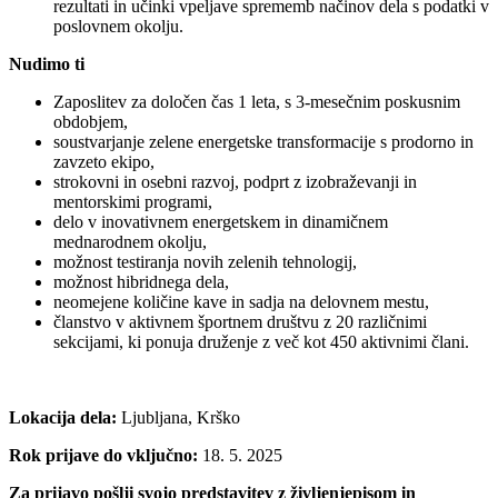
rezultati in učinki vpeljave sprememb načinov dela s podatki v
poslovnem okolju.
Nudimo ti
Zaposlitev za določen čas 1 leta, s 3-mesečnim poskusnim
obdobjem,
soustvarjanje zelene energetske transformacije s prodorno in
zavzeto ekipo,
strokovni in osebni razvoj, podprt z izobraževanji in
mentorskimi programi,
delo v inovativnem energetskem in dinamičnem
mednarodnem okolju,
možnost testiranja novih zelenih tehnologij,
možnost hibridnega dela,
neomejene količine kave in sadja na delovnem mestu,
članstvo v aktivnem športnem društvu z 20 različnimi
sekcijami, ki ponuja druženje z več kot 450 aktivnimi člani.
Lokacija dela:
Ljubljana, Krško
Rok prijave do vključno:
18. 5. 2025
Za prijavo pošlji svojo predstavitev z življenjepisom in