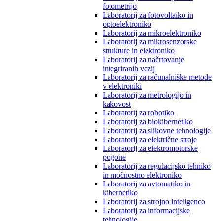
fotometrijo
Laboratorij za fotovoltaiko in
optoelektroniko
Laboratorij za mikroelektroniko
Laboratorij za mikrosenzorske
strukture in elektroniko
Laboratorij za načrtovanje
integriranih vezij
Laboratorij za računalniške metode
v elektroniki
Laboratorij za metrologijo in
kakovost
Laboratorij za robotiko
Laboratorij za biokibernetiko
Laboratorij za slikovne tehnologije
Laboratorij za električne stroje
Laboratorij za elektromotorske
pogone
Laboratorij za regulacijsko tehniko
in močnostno elektroniko
Laboratorij za avtomatiko in
kibernetiko
Laboratorij za strojno inteligenco
Laboratorij za informacijske
tehnologije