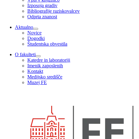
Izposoja gradiv
Bibliografije raziskovalcev
Odprta znanost
Aktualno
Novice
Dogodki
Študentska obvestila
O fakulteti
Katedre in laboratoriji
Imenik zaposlenih
Kontakt
Medijsko središče
Muzej FE