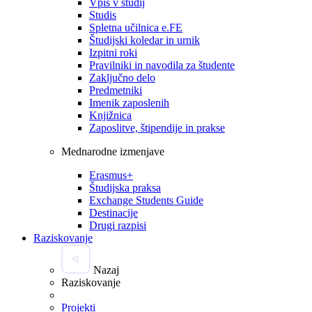
Vpis v študij
Studis
Spletna učilnica e.FE
Študijski koledar in urnik
Izpitni roki
Pravilniki in navodila za študente
Zaključno delo
Predmetniki
Imenik zaposlenih
Knjižnica
Zaposlitve, štipendije in prakse
Mednarodne izmenjave
Erasmus+
Študijska praksa
Exchange Students Guide
Destinacije
Drugi razpisi
Raziskovanje
Nazaj
Raziskovanje
Projekti