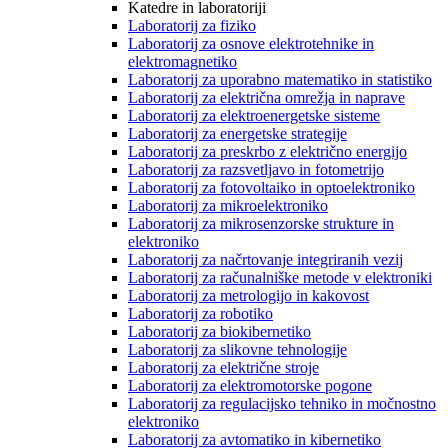
Katedre in laboratoriji
Laboratorij za fiziko
Laboratorij za osnove elektrotehnike in
elektromagnetiko
Laboratorij za uporabno matematiko in statistiko
Laboratorij za električna omrežja in naprave
Laboratorij za elektroenergetske sisteme
Laboratorij za energetske strategije
Laboratorij za preskrbo z električno energijo
Laboratorij za razsvetljavo in fotometrijo
Laboratorij za fotovoltaiko in optoelektroniko
Laboratorij za mikroelektroniko
Laboratorij za mikrosenzorske strukture in
elektroniko
Laboratorij za načrtovanje integriranih vezij
Laboratorij za računalniške metode v elektroniki
Laboratorij za metrologijo in kakovost
Laboratorij za robotiko
Laboratorij za biokibernetiko
Laboratorij za slikovne tehnologije
Laboratorij za električne stroje
Laboratorij za elektromotorske pogone
Laboratorij za regulacijsko tehniko in močnostno
elektroniko
Laboratorij za avtomatiko in kibernetiko