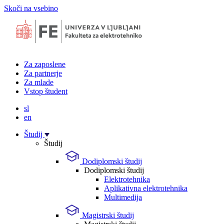
Skoči na vsebino
Za zaposlene
Za partnerje
Za mlade
Vstop študent
sl
en
Študij
Študij
Dodiplomski študij
Dodiplomski študij
Elektrotehnika
Aplikativna elektrotehnika
Multimedija
Magistrski študij