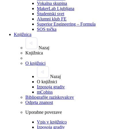
Vokalna skupina
MakerLab Ljubljana
Študentski svet
Alumni klub FE
Superior Engineering – Formula
SOS točka
Knjižnica
Nazaj
Knjižnica
O knjižnici
Nazaj
O knjižnici
Izposoja gradiv
mCobiss
Bibliografije raziskovalcev
Odprta znanost
Uporabne povezave
Vpis v knjižnico
Izposoja gradiv