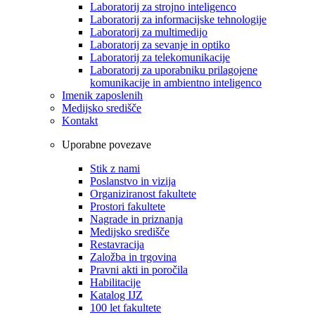
Laboratorij za strojno inteligenco
Laboratorij za informacijske tehnologije
Laboratorij za multimedijo
Laboratorij za sevanje in optiko
Laboratorij za telekomunikacije
Laboratorij za uporabniku prilagojene
komunikacije in ambientno inteligenco
Imenik zaposlenih
Medijsko središče
Kontakt
Uporabne povezave
Stik z nami
Poslanstvo in vizija
Organiziranost fakultete
Prostori fakultete
Nagrade in priznanja
Medijsko središče
Restavracija
Založba in trgovina
Pravni akti in poročila
Habilitacije
Katalog IJZ
100 let fakultete