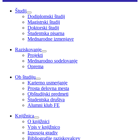
Študij
Dodiplomski študij
Magistrski študij
Doktorski študij
Študentska pisarna
Mednarodne izmenjave
Raziskovanje
Projekti
Mednarodno sodelovanje
Oprema
Ob študiju
Karierno usmerjanje
Prosta delovna mesta
Obštudijski predmeti
Študentska društva
Alumni klub FE
Knjižnica
O knjižnici
Vpis v knjižnico
Izposoja gradiv
Bibliografije raziskovalcev