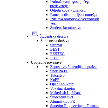
Izobraževanje gostujočega
predavatelja
Odprta koda v znanosti
Pametna distribucijska omrežja
Izdelava prototipov elektronskih
vezij
Študentsko tutorstvo
Študentska društva
Študentska društva
Štromar
BEST
EESTEC
IEEE
Uporabne povezave
Zaposlitve, štipendije in prakse
Šport na FE
Tutorstvo
KuFE
OpenLab Kranj
Vokalna skupina
MakerLab Ljubljana
Študentski svet
Alumni klub FE
Superior Engineering – Formula