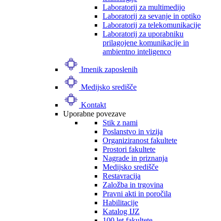
Laboratorij za multimedijo
Laboratorij za sevanje in optiko
Laboratorij za telekomunikacije
Laboratorij za uporabniku
prilagojene komunikacije in
ambientno inteligenco
Imenik zaposlenih
Medijsko središče
Kontakt
Uporabne povezave
Stik z nami
Poslanstvo in vizija
Organiziranost fakultete
Prostori fakultete
Nagrade in priznanja
Medijsko središče
Restavracija
Založba in trgovina
Pravni akti in poročila
Habilitacije
Katalog IJZ
100 let fakultete