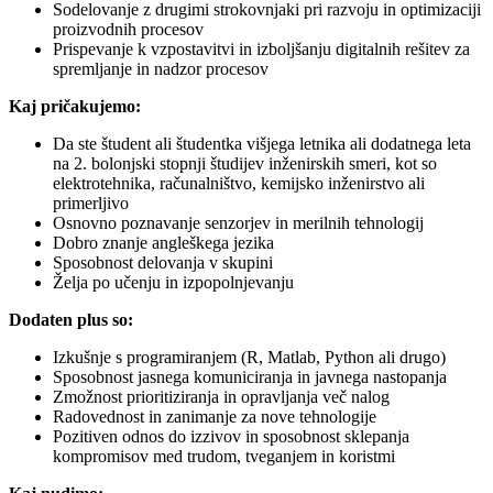
Sodelovanje z drugimi strokovnjaki pri razvoju in optimizaciji
proizvodnih procesov
Prispevanje k vzpostavitvi in izboljšanju digitalnih rešitev za
spremljanje in nadzor procesov
Kaj pričakujemo:
Da ste študent ali študentka višjega letnika ali dodatnega leta
na 2. bolonjski stopnji študijev inženirskih smeri, kot so
elektrotehnika, računalništvo, kemijsko inženirstvo ali
primerljivo
Osnovno poznavanje senzorjev in merilnih tehnologij
Dobro znanje angleškega jezika
Sposobnost delovanja v skupini
Želja po učenju in izpopolnjevanju
Dodaten plus so:
Izkušnje s programiranjem (R, Matlab, Python ali drugo)
Sposobnost jasnega komuniciranja in javnega nastopanja
Zmožnost prioritiziranja in opravljanja več nalog
Radovednost in zanimanje za nove tehnologije
Pozitiven odnos do izzivov in sposobnost sklepanja
kompromisov med trudom, tveganjem in koristmi