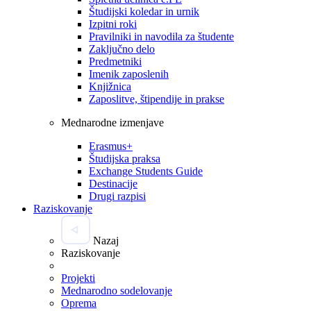
Študijski koledar in urnik
Izpitni roki
Pravilniki in navodila za študente
Zaključno delo
Predmetniki
Imenik zaposlenih
Knjižnica
Zaposlitve, štipendije in prakse
Mednarodne izmenjave
Erasmus+
Študijska praksa
Exchange Students Guide
Destinacije
Drugi razpisi
Raziskovanje
Nazaj
Raziskovanje
Projekti
Mednarodno sodelovanje
Oprema