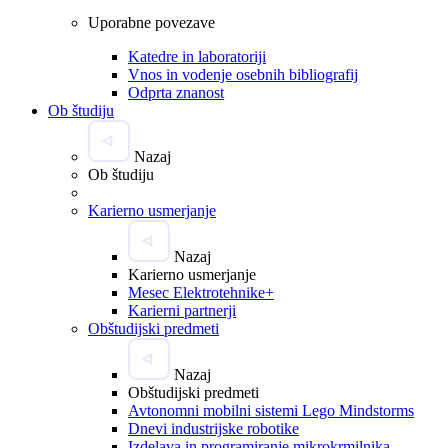
Uporabne povezave
Katedre in laboratoriji
Vnos in vodenje osebnih bibliografij
Odprta znanost
Ob študiju
Nazaj
Ob študiju
Karierno usmerjanje
Nazaj
Karierno usmerjanje
Mesec Elektrotehnike+
Karierni partnerji
Obštudijski predmeti
Nazaj
Obštudijski predmeti
Avtonomni mobilni sistemi Lego Mindstorms
Dnevi industrijske robotike
Izdelava in programiranje mikrokrmilnika