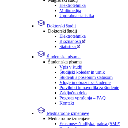
Magistrski študij
Elektrotehnika
Multimedija
Uporabna statistika
Doktorski študij
Doktorski študij
Elektrotehnika
Bioznanosti
Statistika
Študentska pisarna
Študentska pisarna
Vpis v študij
Študijski koledar in urnik
Študenti s posebnim statusom
Vloge in obrazci za študente
Pravilniki in navodila za študente
Zaključno delo
Pogosta vprašanja – FAQ
Kontakt
Mednarodne izmenjave
Mednarodne izmenjave
Erasmus+ študijska praksa (SMP)