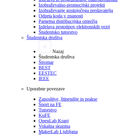
Izobraževalno-promocijski projekti
Izobraževanje gostujočega predavatelja
Odprta koda v znanosti
Pametna distribucijska omrežja
Izdelava prototipov elektronskih vezij
Študentsko tutorstvo
Študentska društva
Nazaj
Študentska društva
Štromar
BEST
EESTEC
IEEE
Uporabne povezave
Zaposlitve, štipendije in prakse
Šport na FE
Tutorstvo
KuFE
OpenLab Kranj
Vokalna skupina
MakerLab Ljubljana