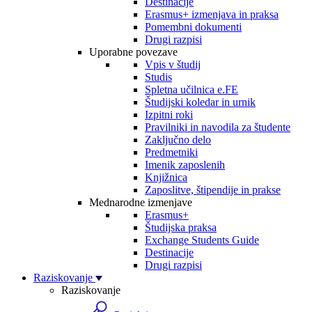
Destinacije
Erasmus+ izmenjava in praksa
Pomembni dokumenti
Drugi razpisi
Uporabne povezave
Vpis v študij
Studis
Spletna učilnica e.FE
Študijski koledar in urnik
Izpitni roki
Pravilniki in navodila za študente
Zaključno delo
Predmetniki
Imenik zaposlenih
Knjižnica
Zaposlitve, štipendije in prakse
Mednarodne izmenjave
Erasmus+
Študijska praksa
Exchange Students Guide
Destinacije
Drugi razpisi
Raziskovanje
Raziskovanje