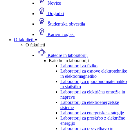
Novice
Dogodki
Študentska obvestila
Karierni oglasi
O fakulteti
O fakulteti
Katedre in laboratoriji
Katedre in laboratoriji
Laboratorij za fiziko
Laboratorij za osnove elektrotehnike
in elektromagnetiko
Laboratorij za uporabno matematiko
in statistiko
Laboratorij za električna omrežja in
naprave
Laboratorij za elektroenergetske
sisteme
Laboratorij za energetske strategije
Laboratorij za preskrbo z električno
energijo
Laboratorij za razsvetljavo in