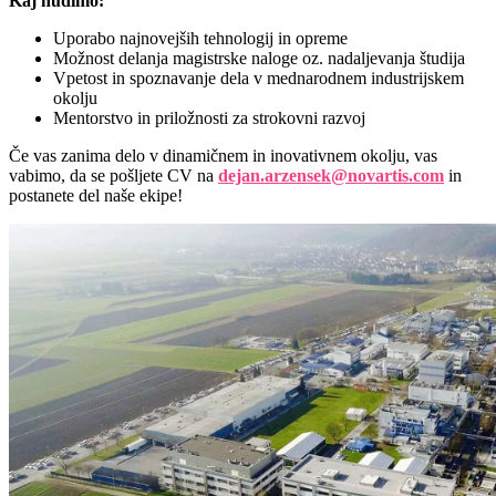
Kaj nudimo:
Uporabo najnovejših tehnologij in opreme
Možnost delanja magistrske naloge oz. nadaljevanja študija
Vpetost in spoznavanje dela v mednarodnem industrijskem
okolju
Mentorstvo in priložnosti za strokovni razvoj
Če vas zanima delo v dinamičnem in inovativnem okolju, vas
vabimo, da se pošljete CV na
dejan.arzensek@novartis.com
in
postanete del naše ekipe!