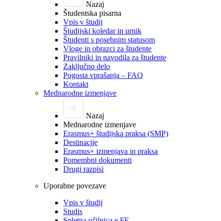
Nazaj
Študentska pisarna
Vpis v študij
Študijski koledar in urnik
Študenti s posebnim statusom
Vloge in obrazci za študente
Pravilniki in navodila za študente
Zaključno delo
Pogosta vprašanja – FAQ
Kontakt
Mednarodne izmenjave
Nazaj
Mednarodne izmenjave
Erasmus+ študijska praksa (SMP)
Destinacije
Erasmus+ izmenjava in praksa
Pomembni dokumenti
Drugi razpisi
Uporabne povezave
Vpis v študij
Studis
Spletna učilnica e.FE