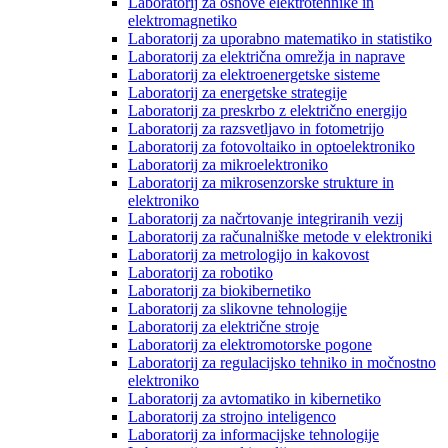
Laboratorij za osnove elektrotehnike in
elektromagnetiko
Laboratorij za uporabno matematiko in statistiko
Laboratorij za električna omrežja in naprave
Laboratorij za elektroenergetske sisteme
Laboratorij za energetske strategije
Laboratorij za preskrbo z električno energijo
Laboratorij za razsvetljavo in fotometrijo
Laboratorij za fotovoltaiko in optoelektroniko
Laboratorij za mikroelektroniko
Laboratorij za mikrosenzorske strukture in
elektroniko
Laboratorij za načrtovanje integriranih vezij
Laboratorij za računalniške metode v elektroniki
Laboratorij za metrologijo in kakovost
Laboratorij za robotiko
Laboratorij za biokibernetiko
Laboratorij za slikovne tehnologije
Laboratorij za električne stroje
Laboratorij za elektromotorske pogone
Laboratorij za regulacijsko tehniko in močnostno
elektroniko
Laboratorij za avtomatiko in kibernetiko
Laboratorij za strojno inteligenco
Laboratorij za informacijske tehnologije