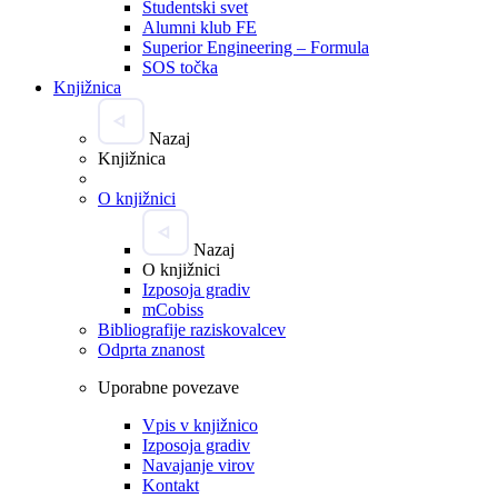
Študentski svet
Alumni klub FE
Superior Engineering – Formula
SOS točka
Knjižnica
Nazaj
Knjižnica
O knjižnici
Nazaj
O knjižnici
Izposoja gradiv
mCobiss
Bibliografije raziskovalcev
Odprta znanost
Uporabne povezave
Vpis v knjižnico
Izposoja gradiv
Navajanje virov
Kontakt