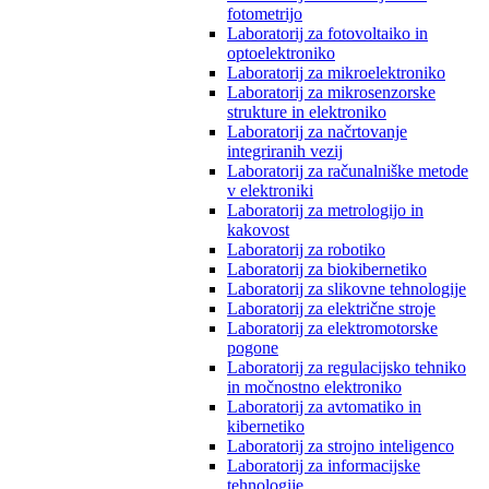
fotometrijo
Laboratorij za fotovoltaiko in
optoelektroniko
Laboratorij za mikroelektroniko
Laboratorij za mikrosenzorske
strukture in elektroniko
Laboratorij za načrtovanje
integriranih vezij
Laboratorij za računalniške metode
v elektroniki
Laboratorij za metrologijo in
kakovost
Laboratorij za robotiko
Laboratorij za biokibernetiko
Laboratorij za slikovne tehnologije
Laboratorij za električne stroje
Laboratorij za elektromotorske
pogone
Laboratorij za regulacijsko tehniko
in močnostno elektroniko
Laboratorij za avtomatiko in
kibernetiko
Laboratorij za strojno inteligenco
Laboratorij za informacijske
tehnologije