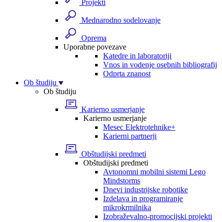
Projekti
Mednarodno sodelovanje
Oprema
Uporabne povezave
Katedre in laboratoriji
Vnos in vodenje osebnih bibliografij
Odprta znanost
Ob študiju
Ob študiju
Karierno usmerjanje
Karierno usmerjanje
Mesec Elektrotehnike+
Karierni partnerji
Obštudijski predmeti
Obštudijski predmeti
Avtonomni mobilni sistemi Lego
Mindstorms
Dnevi industrijske robotike
Izdelava in programiranje
mikrokrmilnika
Izobraževalno-promocijski projekti