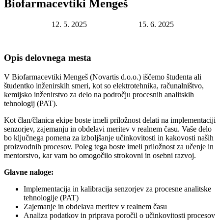
Biofarmacevtiki Mengeš
Datum objave:
12. 5. 2025
Rok za prijavo:
15. 6. 2025
Opis delovnega mesta
V Biofarmacevtiki Mengeš (Novartis d.o.o.) iščemo študenta ali
študentko inženirskih smeri, kot so elektrotehnika, računalništvo,
kemijsko inženirstvo za delo na področju procesnih analitskih
tehnologij (PAT).
Kot član/članica ekipe boste imeli priložnost delati na implementaciji
senzorjev, zajemanju in obdelavi meritev v realnem času. Vaše delo
bo ključnega pomena za izboljšanje učinkovitosti in kakovosti naših
proizvodnih procesov. Poleg tega boste imeli priložnost za učenje in
mentorstvo, kar vam bo omogočilo strokovni in osebni razvoj.
Glavne naloge:
Implementacija in kalibracija senzorjev za procesne analitske
tehnologije (PAT)
Zajemanje in obdelava meritev v realnem času
Analiza podatkov in priprava poročil o učinkovitosti procesov