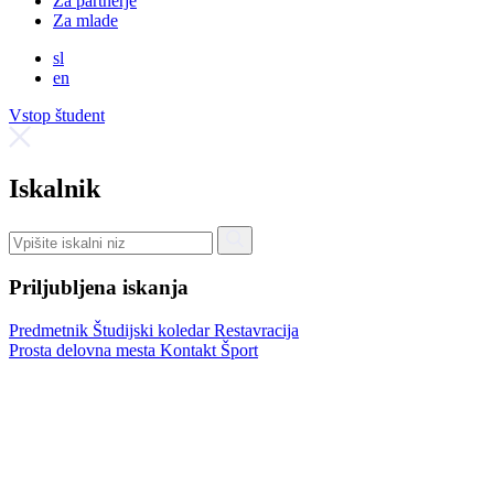
Za partnerje
Za mlade
sl
en
Vstop študent
Iskalnik
Priljubljena iskanja
Predmetnik
Študijski koledar
Restavracija
Prosta delovna mesta
Kontakt
Šport