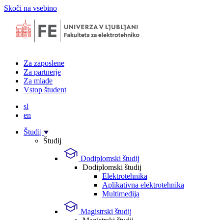
Skoči na vsebino
Za zaposlene
Za partnerje
Za mlade
Vstop študent
sl
en
Študij
Študij
Dodiplomski študij
Dodiplomski študij
Elektrotehnika
Aplikativna elektrotehnika
Multimedija
Magistrski študij