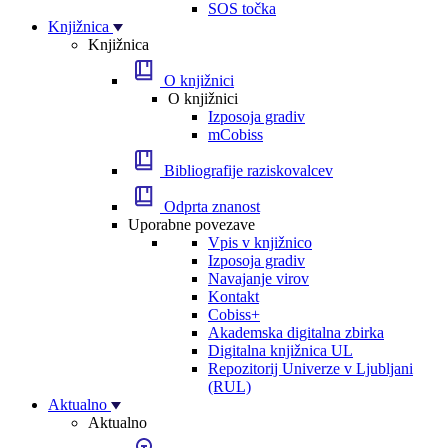
SOS točka
Knjižnica
Knjižnica
O knjižnici
O knjižnici
Izposoja gradiv
mCobiss
Bibliografije raziskovalcev
Odprta znanost
Uporabne povezave
Vpis v knjižnico
Izposoja gradiv
Navajanje virov
Kontakt
Cobiss+
Akademska digitalna zbirka
Digitalna knjižnica UL
Repozitorij Univerze v Ljubljani
(RUL)
Aktualno
Aktualno