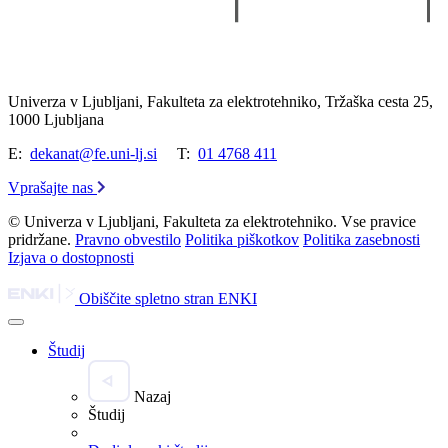
Univerza v Ljubljani, Fakulteta za elektrotehniko, Tržaška cesta 25,
1000 Ljubljana
E:
dekanat@fe.uni-lj.si
T:
01 4768 411
Vprašajte nas
© Univerza v Ljubljani, Fakulteta za elektrotehniko. Vse pravice
pridržane.
Pravno obvestilo
Politika piškotkov
Politika zasebnosti
Izjava o dostopnosti
Obiščite spletno stran ENKI
Študij
Nazaj
Študij