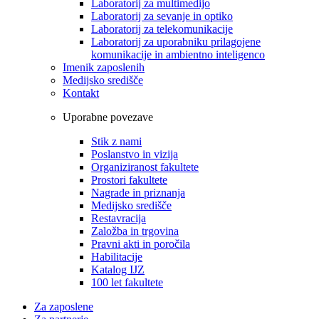
Laboratorij za multimedijo
Laboratorij za sevanje in optiko
Laboratorij za telekomunikacije
Laboratorij za uporabniku prilagojene
komunikacije in ambientno inteligenco
Imenik zaposlenih
Medijsko središče
Kontakt
Uporabne povezave
Stik z nami
Poslanstvo in vizija
Organiziranost fakultete
Prostori fakultete
Nagrade in priznanja
Medijsko središče
Restavracija
Založba in trgovina
Pravni akti in poročila
Habilitacije
Katalog IJZ
100 let fakultete
Za zaposlene