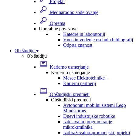
Projekti
Mednarodno sodelovanje
Oprema
Uporabne povezave
Katedre in laboratoriji
Vnos in vodenje osebnih bibliografij
Odprta znanost
Ob študiju
Ob študiju
Karierno usmerjanje
Karierno usmerjanje
Mesec Elektrotehnike+
Karierni partnerji
Obštudijski predmeti
Obštudijski predmeti
Avtonomni mobilni sistemi Lego
Mindstorms
Dnevi industrijske robotike
Izdelava in programiranje
mikrokrmilnika
Izobraževalno-promocijski projekti