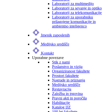
Laboratorij za multimedijo
Laboratorij za sevanje in optiko
Laboratorij za telekomunikacije
Laboratorij za uporabniku
prilagojene komunikacije in
ambientno inteligenco
Imenik zaposlenih
Medijsko središče
Kontakt
Uporabne povezave
Stik z nami
Poslanstvo in vizija
Organiziranost fakultete
Prostori fakultete
Nagrade in priznanja
Medijsko središče
Restavracija
Založba in trgovina
Pravni akti in poročila
Habilitacije
Katalog IJZ
100 let fakultete