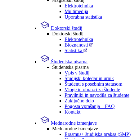
Magistrski študij
Elektrotehnika
Multimedija
Uporabna statistika
Doktorski študij
Doktorski študij
Elektrotehnika
Bioznanosti
Statistika
Študentska pisarna
Študentska pisarna
Vpis v študij
Študijski koledar in urnik
Študenti s posebnim statusom
Vloge in obrazci za študente
Pravilniki in navodila za študente
Zaključno delo
Pogosta vprašanja – FAQ
Kontakt
Mednarodne izmenjave
Mednarodne izmenjave
Erasmus+ študijska praksa (SMP)