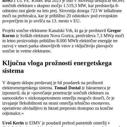
Brecl
z UL FE. Konec leta 2025 je bilo v Sloveniji delujočih 68.691
sončnih elektrarn s skupno močjo 1.519,3 MW, kar predstavlja 8-
odstotno rast glede na leto prej. Slovenija dosega 723 W inštalirane
moči na prebivalca, kar je približno 20 odstotkov pod evropskim
povprečjem in jo uvršča na 13. mesto v EU.
Projekt sončne elektrarne Kanalski Vrh, ki ga je predstavil
Gregor
Koron
iz Soških elektrarn Nova Gorica, predvideva 7,3 MWp moči
in letno proizvodnjo približno 8.000 MWh električne energije ter
razvoj v smeri parka obnovljivih virov z vključitvijo plavajoče
sončne in vetrne elektrarne.
Ključna vloga prožnosti energetskega
sistema
V drugem sklopu predavanj je bil poudarek na prožnosti
elektroenergetskega sistema.
Tomaž Dostal
iz Iskraemeca je
izpostavil, da je »povečanje penetracije sončnih elektrarn za
samooskrbo v nizkonapetostnem omrežju mogoče doseči, če je
izvajanje fleksibilnosti na strani omrežja tehnično enostavno,
operativno obvladljivo in hkrati preprosto dostopno za končne
odjemalce.«
Uroš Kerin
iz EIMV je poudaril prehod pametnih omrežij v