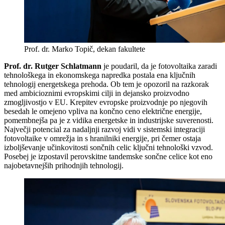
Prof. dr. Marko Topič, dekan fakultete
Prof. dr. Rutger Schlatmann
je poudaril, da je fotovoltaika zaradi
tehnološkega in ekonomskega napredka postala ena ključnih
tehnologij energetskega prehoda. Ob tem je opozoril na razkorak
med ambicioznimi evropskimi cilji in dejansko proizvodno
zmogljivostjo v EU. Krepitev evropske proizvodnje po njegovih
besedah le omejeno vpliva na končno ceno električne energije,
pomembnejša pa je z vidika energetske in industrijske suverenosti.
Največji potencial za nadaljnji razvoj vidi v sistemski integraciji
fotovoltaike v omrežja in s hranilniki energije, pri čemer ostaja
izboljševanje učinkovitosti sončnih celic ključni tehnološki vzvod.
Posebej je izpostavil perovskitne tandemske sončne celice kot eno
najobetavnejših prihodnjih tehnologij.