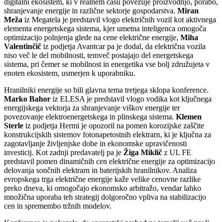
digitalni ekosistem, ki v realnem času povezuje proizvodnjo, porabo,
shranjevanje energije in različne sektorje gospodarstva.
Miran
Meža
iz Megatela je predstavil vlogo električnih vozil kot aktivnega
elementa energetskega sistema, kjer umetna inteligenca omogoča
optimizacijo polnjenja glede na cene električne energije,
Miha
Valentinčič
iz podjetja Avantcar pa je dodal, da električna vozila
niso več le del mobilnosti, temveč postajajo del energetskega
sistema, pri čemer se mobilnost in energetika vse bolj združujeta v
enoten ekosistem, usmerjen k uporabniku.
Hranilniki energije so bili glavna tema tretjega sklopa konference.
Marko Bahor
iz ELESA je predstavil vlogo vodika kot ključnega
energijskega vektorja za shranjevanje viškov energije ter
povezovanje elektroenergetskega in plinskega sistema.
Klemen
Sterle
iz podjetja Hermi je opozoril na pomen korozijske zaščite
konstrukcijskih sistemov fotonapetostnih elektrarn, ki je ključna za
zagotavljanje življenjske dobe in ekonomske upravičenosti
investicij. Kot zadnji predavatelj pa je
Žiga Miklič
z UL FE
predstavil pomen dinamičnih cen električne energije za optimizacijo
delovanja sončnih elektrarn in baterijskih hranilnikov. Analiza
evropskega trga električne energije kaže velike cenovne razlike
preko dneva, ki omogočajo ekonomsko arbitražo, vendar lahko
množična uporaba teh strategij dolgoročno vpliva na stabilizacijo
cen in spremembo tržnih modelov.