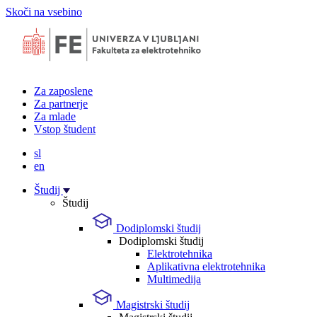
Skoči na vsebino
Za zaposlene
Za partnerje
Za mlade
Vstop študent
sl
en
Študij
Študij
Dodiplomski študij
Dodiplomski študij
Elektrotehnika
Aplikativna elektrotehnika
Multimedija
Magistrski študij