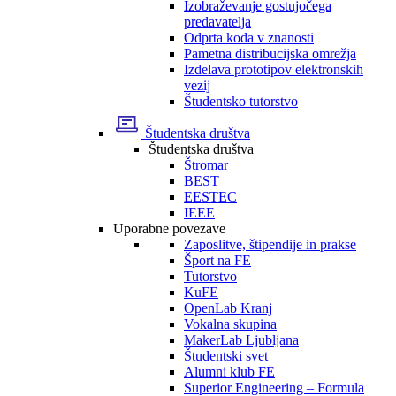
Izobraževanje gostujočega
predavatelja
Odprta koda v znanosti
Pametna distribucijska omrežja
Izdelava prototipov elektronskih
vezij
Študentsko tutorstvo
Študentska društva
Študentska društva
Štromar
BEST
EESTEC
IEEE
Uporabne povezave
Zaposlitve, štipendije in prakse
Šport na FE
Tutorstvo
KuFE
OpenLab Kranj
Vokalna skupina
MakerLab Ljubljana
Študentski svet
Alumni klub FE
Superior Engineering – Formula