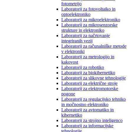
fotometrijo
Laboratorij za fotovoltaiko in
optoelektroniko
Laboratorij za mikroelektroniko
Laboratorij za mikrosenzorske
strukture in elektroniko
Laboratorij za načrtovanje
integriranih vezij
Laboratorij za računalniške metode
v elektroniki
Laboratorij za metrologijo in
kakovost
Laboratorij za robotiko
Laboratorij za biokibernetiko
Laboratorij za slikovne tehnologije
Laboratorij za električne stroje
Laboratorij za elektromotorske
pogone
Laboratorij za regulacijsko tehniko
in močnostno elektroniko
Laboratorij za avtomatiko in
kibernetiko
Laboratorij za strojno inteligenco
Laboratorij za informacijske
tehnologije