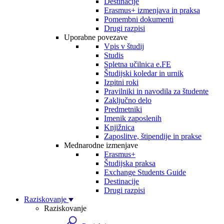
Destinacije
Erasmus+ izmenjava in praksa
Pomembni dokumenti
Drugi razpisi
Uporabne povezave
Vpis v študij
Studis
Spletna učilnica e.FE
Študijski koledar in urnik
Izpitni roki
Pravilniki in navodila za študente
Zaključno delo
Predmetniki
Imenik zaposlenih
Knjižnica
Zaposlitve, štipendije in prakse
Mednarodne izmenjave
Erasmus+
Študijska praksa
Exchange Students Guide
Destinacije
Drugi razpisi
Raziskovanje
Raziskovanje