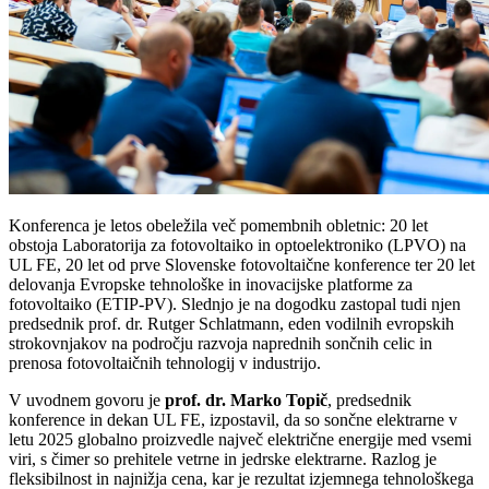
Konferenca je letos obeležila več pomembnih obletnic: 20 let
obstoja Laboratorija za fotovoltaiko in optoelektroniko (LPVO) na
UL FE, 20 let od prve Slovenske fotovoltaične konference ter 20 let
delovanja Evropske tehnološke in inovacijske platforme za
fotovoltaiko (ETIP-PV). Slednjo je na dogodku zastopal tudi njen
predsednik prof. dr. Rutger Schlatmann, eden vodilnih evropskih
strokovnjakov na področju razvoja naprednih sončnih celic in
prenosa fotovoltaičnih tehnologij v industrijo.
V uvodnem govoru je
prof. dr. Marko Topič
, predsednik
konference in dekan UL FE, izpostavil, da so sončne elektrarne v
letu 2025 globalno proizvedle največ električne energije med vsemi
viri, s čimer so prehitele vetrne in jedrske elektrarne. Razlog je
fleksibilnost in najnižja cena, kar je rezultat izjemnega tehnološkega