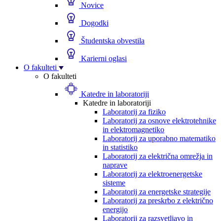
Novice
Dogodki
Študentska obvestila
Karierni oglasi
O fakulteti
O fakulteti
Katedre in laboratoriji
Katedre in laboratoriji
Laboratorij za fiziko
Laboratorij za osnove elektrotehnike
in elektromagnetiko
Laboratorij za uporabno matematiko
in statistiko
Laboratorij za električna omrežja in
naprave
Laboratorij za elektroenergetske
sisteme
Laboratorij za energetske strategije
Laboratorij za preskrbo z električno
energijo
Laboratorij za razsvetljavo in