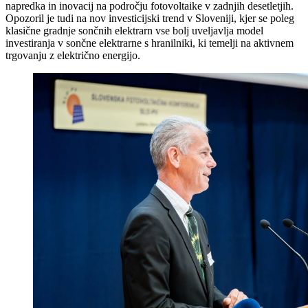
napredka in inovacij na področju fotovoltaike v zadnjih desetletjih.
Opozoril je tudi na nov investicijski trend v Sloveniji, kjer se poleg
klasične gradnje sončnih elektrarn vse bolj uveljavlja model
investiranja v sončne elektrarne s hranilniki, ki temelji na aktivnem
trgovanju z električno energijo.