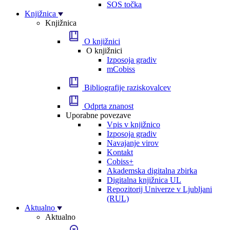
SOS točka
Knjižnica
Knjižnica
O knjižnici
O knjižnici
Izposoja gradiv
mCobiss
Bibliografije raziskovalcev
Odprta znanost
Uporabne povezave
Vpis v knjižnico
Izposoja gradiv
Navajanje virov
Kontakt
Cobiss+
Akademska digitalna zbirka
Digitalna knjižnica UL
Repozitorij Univerze v Ljubljani
(RUL)
Aktualno
Aktualno