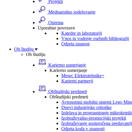
Projekti
Mednarodno sodelovanje
Oprema
Uporabne povezave
Katedre in laboratoriji
Vnos in vodenje osebnih bibliografij
Odprta znanost
Ob študiju
Ob študiju
Karierno usmerjanje
Karierno usmerjanje
Mesec Elektrotehnike+
Karierni partnerji
Obštudijski predmeti
Obštudijski predmeti
Avtonomni mobilni sistemi Lego Min
Dnevi industrijske robotike
Izdelava in programiranje mikrokrmil
Izobraževalno-promocijski projekti
Izobraževanje gostujočega predavatel
Odprta koda v znanosti