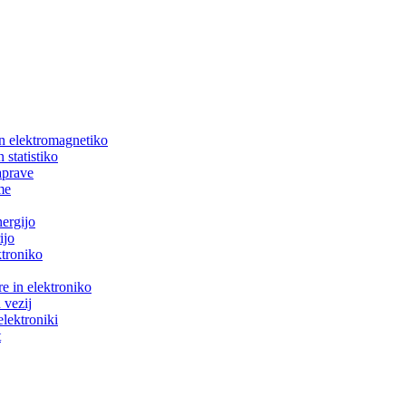
in elektromagnetiko
 statistiko
aprave
me
nergijo
ijo
ktroniko
e in elektroniko
 vezij
elektroniki
t