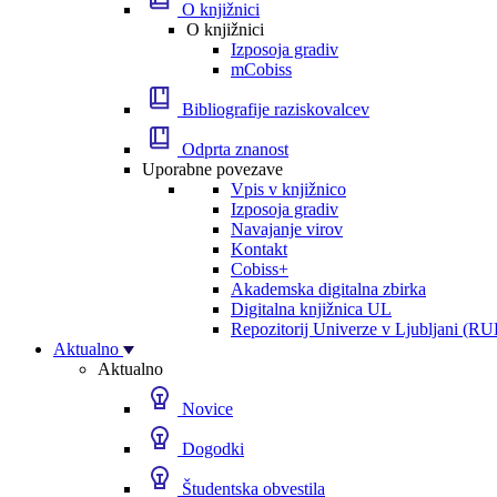
O knjižnici
O knjižnici
Izposoja gradiv
mCobiss
Bibliografije raziskovalcev
Odprta znanost
Uporabne povezave
Vpis v knjižnico
Izposoja gradiv
Navajanje virov
Kontakt
Cobiss+
Akademska digitalna zbirka
Digitalna knjižnica UL
Repozitorij Univerze v Ljubljani (RU
Aktualno
Aktualno
Novice
Dogodki
Študentska obvestila