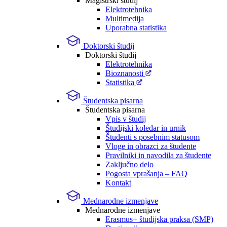
Magistrski študij
Elektrotehnika
Multimedija
Uporabna statistika
Doktorski študij
Doktorski študij
Elektrotehnika
Bioznanosti
Statistika
Študentska pisarna
Študentska pisarna
Vpis v študij
Študijski koledar in urnik
Študenti s posebnim statusom
Vloge in obrazci za študente
Pravilniki in navodila za študente
Zaključno delo
Pogosta vprašanja – FAQ
Kontakt
Mednarodne izmenjave
Mednarodne izmenjave
Erasmus+ študijska praksa (SMP)