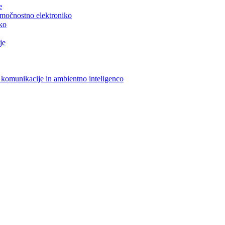
e
n močnostno elektroniko
iko
je
 komunikacije in ambientno inteligenco