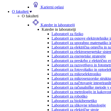
Karierni oglasi
O fakulteti
O fakulteti
Katedre in laboratoriji
Katedre in laboratoriji
Laboratorij za fiziko
Laboratorij za osnove elektrotehnike 
Laboratorij za uporabno matematiko in
Laboratorij za električna omrežja in n
Laboratorij za elektroenergetske siste
Laboratorij za energetske strategije
Laboratorij za preskrbo z električno e
Laboratorij za razsvetljavo in fotometr
Laboratorij za fotovoltaiko in optoele
Laboratorij za mikroelektroniko
Laboratorij za mikrosenzorske struktur
Laboratorij za načrtovanje integriranih
Laboratorij za računalniške metode v 
Laboratorij za metrologijo in kakovos
Laboratorij za robotiko
Laboratorij za biokibernetiko
Laboratorij za slikovne tehnologije
Laboratorij za električne stroje