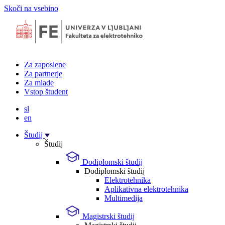
Skoči na vsebino
Za zaposlene
Za partnerje
Za mlade
Vstop študent
sl
en
Študij
Študij
Dodiplomski študij
Dodiplomski študij
Elektrotehnika
Aplikativna elektrotehnika
Multimedija
Magistrski študij