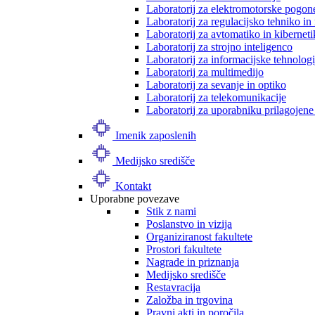
Laboratorij za elektromotorske pogon
Laboratorij za regulacijsko tehniko i
Laboratorij za avtomatiko in kibernet
Laboratorij za strojno inteligenco
Laboratorij za informacijske tehnologi
Laboratorij za multimedijo
Laboratorij za sevanje in optiko
Laboratorij za telekomunikacije
Laboratorij za uporabniku prilagojene
Imenik zaposlenih
Medijsko središče
Kontakt
Uporabne povezave
Stik z nami
Poslanstvo in vizija
Organiziranost fakultete
Prostori fakultete
Nagrade in priznanja
Medijsko središče
Restavracija
Založba in trgovina
Pravni akti in poročila