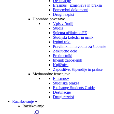
Destinacije
Erasmus+ izmenjava in praksa
Pomembni dokumenti
Drugi razpisi
Uporabne povezave
Vpis v študij
Studis
Spletna učilnica e.FE
Študijski koledar in urnik
Izpitni roki
Pravilniki in navodila za študente
Zaključno delo
Predmetniki
Imenik zaposlenih
Knjižnica
Zaposlitve, štipendije in prakse
Mednarodne izmenjave
Erasmus+
Študijska praksa
Exchange Students Guide
Destinacije
Drugi razpisi
Raziskovanje
Raziskovanje