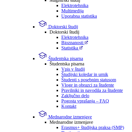
Magistrski študij
Elektrotehnika
Multimedija
Uporabna statistika
Doktorski študij
Doktorski študij
Elektrotehnika
Bioznanosti
Statistika
Študentska pisarna
Študentska pisarna
Vpis v študij
Študijski koledar in urnik
Študenti s posebnim statusom
Vloge in obrazci za študente
Pravilniki in navodila za študente
Zaključno delo
Pogosta vprašanja – FAQ
Kontakt
Mednarodne izmenjave
Mednarodne izmenjave
Erasmus+ študijska praksa (SMP)