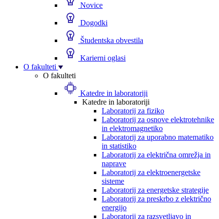
Novice
Dogodki
Študentska obvestila
Karierni oglasi
O fakulteti
O fakulteti
Katedre in laboratoriji
Katedre in laboratoriji
Laboratorij za fiziko
Laboratorij za osnove elektrotehnike
in elektromagnetiko
Laboratorij za uporabno matematiko
in statistiko
Laboratorij za električna omrežja in
naprave
Laboratorij za elektroenergetske
sisteme
Laboratorij za energetske strategije
Laboratorij za preskrbo z električno
energijo
Laboratorij za razsvetljavo in