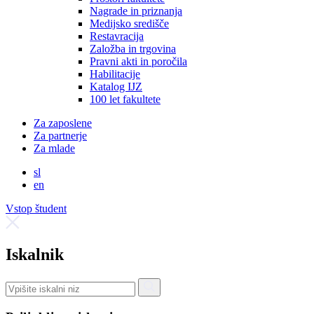
Nagrade in priznanja
Medijsko središče
Restavracija
Založba in trgovina
Pravni akti in poročila
Habilitacije
Katalog IJZ
100 let fakultete
Za zaposlene
Za partnerje
Za mlade
sl
en
Vstop študent
Iskalnik