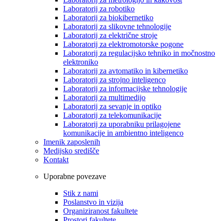
Laboratorij za robotiko
Laboratorij za biokibernetiko
Laboratorij za slikovne tehnologije
Laboratorij za električne stroje
Laboratorij za elektromotorske pogone
Laboratorij za regulacijsko tehniko in močnostno
elektroniko
Laboratorij za avtomatiko in kibernetiko
Laboratorij za strojno inteligenco
Laboratorij za informacijske tehnologije
Laboratorij za multimedijo
Laboratorij za sevanje in optiko
Laboratorij za telekomunikacije
Laboratorij za uporabniku prilagojene
komunikacije in ambientno inteligenco
Imenik zaposlenih
Medijsko središče
Kontakt
Uporabne povezave
Stik z nami
Poslanstvo in vizija
Organiziranost fakultete
Prostori fakultete