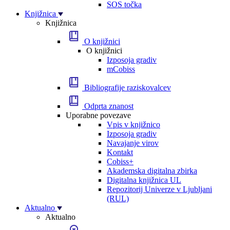
SOS točka
Knjižnica
Knjižnica
O knjižnici
O knjižnici
Izposoja gradiv
mCobiss
Bibliografije raziskovalcev
Odprta znanost
Uporabne povezave
Vpis v knjižnico
Izposoja gradiv
Navajanje virov
Kontakt
Cobiss+
Akademska digitalna zbirka
Digitalna knjižnica UL
Repozitorij Univerze v Ljubljani
(RUL)
Aktualno
Aktualno