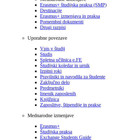
Erasmus+ študijska praksa (SMP)
Destinacije
Erasmus+ izmenjava in praksa
Pomembni dokumenti
Drugi razpisi
Uporabne povezave
Vpis v študij
Studis
Spletna učilnica e.FE
Študijski koledar in urnik
Izpitni roki
Pravilniki in navodila za študente
Zaključno delo
Predmetniki
Imenik zaposlenih
Knjižnica
Zaposlitve, štipendije in prakse
Mednarodne izmenjave
Erasmus+
Študijska praksa
Exchange Students Guide