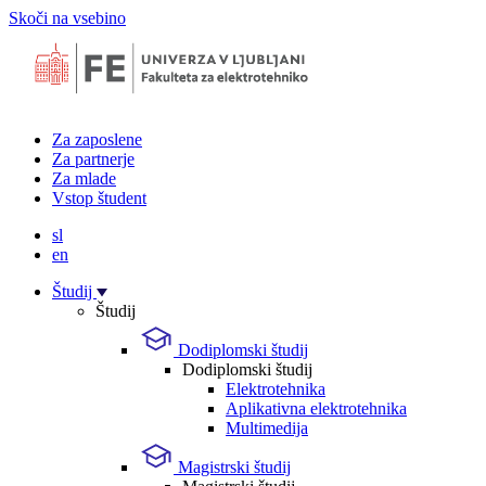
Skoči na vsebino
Za zaposlene
Za partnerje
Za mlade
Vstop študent
sl
en
Študij
Študij
Dodiplomski študij
Dodiplomski študij
Elektrotehnika
Aplikativna elektrotehnika
Multimedija
Magistrski študij