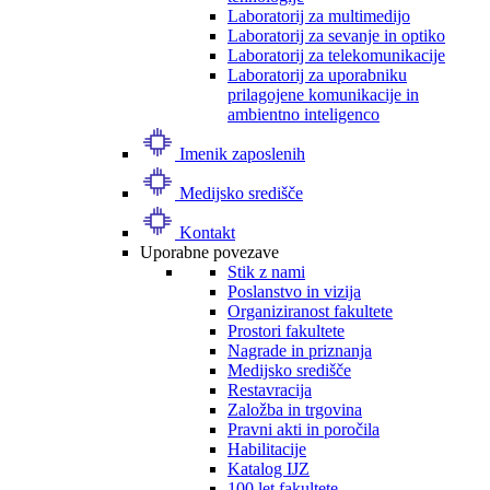
Laboratorij za multimedijo
Laboratorij za sevanje in optiko
Laboratorij za telekomunikacije
Laboratorij za uporabniku
prilagojene komunikacije in
ambientno inteligenco
Imenik zaposlenih
Medijsko središče
Kontakt
Uporabne povezave
Stik z nami
Poslanstvo in vizija
Organiziranost fakultete
Prostori fakultete
Nagrade in priznanja
Medijsko središče
Restavracija
Založba in trgovina
Pravni akti in poročila
Habilitacije
Katalog IJZ
100 let fakultete