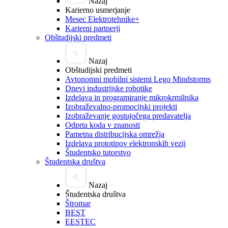
Nazaj
Karierno usmerjanje
Mesec Elektrotehnike+
Karierni partnerji
Obštudijski predmeti
Nazaj
Obštudijski predmeti
Avtonomni mobilni sistemi Lego Mindstorms
Dnevi industrijske robotike
Izdelava in programiranje mikrokrmilnika
Izobraževalno-promocijski projekti
Izobraževanje gostujočega predavatelja
Odprta koda v znanosti
Pametna distribucijska omrežja
Izdelava prototipov elektronskih vezij
Študentsko tutorstvo
Študentska društva
Nazaj
Študentska društva
Štromar
BEST
EESTEC