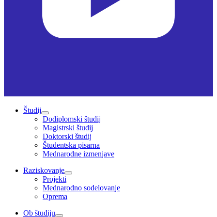
Študij
Dodiplomski študij
Magistrski študij
Doktorski študij
Študentska pisarna
Mednarodne izmenjave
Raziskovanje
Projekti
Mednarodno sodelovanje
Oprema
Ob študiju