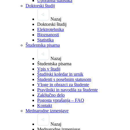
Uporabna statistika
Doktorski študij
Nazaj
Doktorski študij
Elektrotehnika
Bioznanosti
Statistika
Študentska pisarna
Nazaj
Študentska pisarna
Vpis v študij
Študijski koledar in urnik
Študenti s posebnim statusom
Vloge in obrazci za študente
Pravilniki in navodila za študente
Zaključno delo
Pogosta vprašanja – FAQ
Kontakt
Mednarodne izmenjave
Nazaj
Mednarodne izmenjave