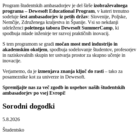
Program študentskih ambasadorjev je del širše
izobraževalnega
programa – Dewesoft Educational Program
, v kateri trenutno
sodeluje
šest ambasadorjev iz petih držav
: Slovenije, Poljske,
Nemčije, Združenega kraljestva in Španije. Vsi so nekdanji
udeleženci
poletnega tabora Dewesoft SummerCamp
, ki
spodbuja mlade inženirje ter razvoj praktičnih inovacij.
S tem programom se gradi
močan most med industrijo in
akademskim okoljem
, spodbuja sodelovanje študentov, profesorjev
in raziskovalnih skupin ter ustvarja prostor za skupno učenje in
inovacije.
Verjamemo, da je
izmenjava znanja ključ do rasti
– tako za
posameznike kot za univerze in Dewesoft.
Spremljajte nas za več zgodb in uspehov naših študentskih
ambasadorjev po vsej Evropi!
Sorodni
dogodki
5.8.2026
Študentsko