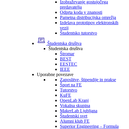
Izobraževanje gostujočega
predavatelja
Odprta koda v znanosti
Pametna distribucijska omrežja
Izdelava prototipov elektronskih
vezij
Študentsko tutorstvo
Študentska društva
Študentska društva
Štromar
BEST
EESTEC
IEEE
Uporabne povezave
Zaposlitve, štipendije in prakse
Šport na FE
Tutorstvo
KuFE
OpenLab Kranj
Vokalna skupina
MakerLab Ljubljana
Študentski svet
Alumni klub FE
Superior Engineering – Formula