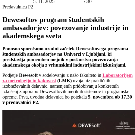
Datum začetka:
5. 11. 2025
Ura začetka:
17:30
Lokacija:
Predavalnica P2
Dewesoftov program študentskih
ambasadorjev: povezovanje industrije in
akademskega sveta
Ponosno sporočamo uradni začetek Dewesoftovega programa
študentskih ambasadorjev na Univerzi v Ljubljani, ki
predstavlja pomemben mejnik v poslanstvu povezovanja
akademskega okolja z vrhunskimi industrijskimi izkušnjami.
Podjetje
Dewesoft
v sodelovanju z našo fakulteto in
Laboratorijem
za metrologijo in kakovost
(LMK)
uvaja niz praktičnih
izobraževalnih delavnic, namenjenih pridobivanju konkretnih
izkušenj z uporabo Dewesoftovih merilnih sistemov in programske
opreme. Prva, uvodna delavnica bo potekala
5. novembra ob 17.30
v predavalnici P2
.