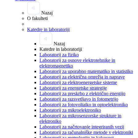
Nazaj
O fakulteti
Katedre in laboratoriji
Nazaj
Katedre in laboratoriji
Laboratorij za fiziko
Laboratorij za osnove elektrotehnike in
elektromagnetiko
Laboratorij za uporabno matematiko in statistiko
Laboratorij za električna omrežja in naprave
Laboratorij za elektroenergetske sisteme
Laboratorij za energetske strategije
Laboratorij za preskrbo z električno energijo
Laboratorij za razsvetljavo in fotometrijo
Laboratorij za fotovoltaiko in optoelektroniko
Laboratorij za mikroelektroniko
Laboratorij za mikrosenzorske strukture in
elektroniko
Laboratorij za načrtovanje integriranih vezij
Laboratorij za računalniške metode v elektroniki
Laboratorij za metrologijo in kakovost