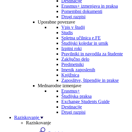
Destinacije
Erasmus+ izmenjava in praksa
Pomembni dokumenti
Drugi razpisi
Uporabne povezave
Vpis v študij
Studis
Spletna učilnica e.FE
Študijski koledar in urnik
Izpitni roki
Pravilniki in navodila za študente
Zaključno delo
Predmetniki
Imenik zaposlenih
Knjižnica
Zaposlitve, štipendije in prakse
Mednarodne izmenjave
Erasmus+
Študijska praksa
Exchange Students Guide
Destinacije
Drugi razpisi
Raziskovanje
Raziskovanje