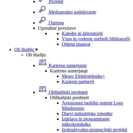
Projekti
Mednarodno sodelovanje
Oprema
Uporabne povezave
Katedre in laboratoriji
Vnos in vodenje osebnih bibliografij
Odprta znanost
Ob študiju
Ob študiju
Karierno usmerjanje
Karierno usmerjanje
Mesec Elektrotehnike+
Karierni partnerji
Obštudijski predmeti
Obštudijski predmeti
Avtonomni mobilni sistemi Lego
Mindstorms
Dnevi industrijske robotike
Izdelava in programiranje
mikrokrmilnika
Izobraževalno-promocijski projekti