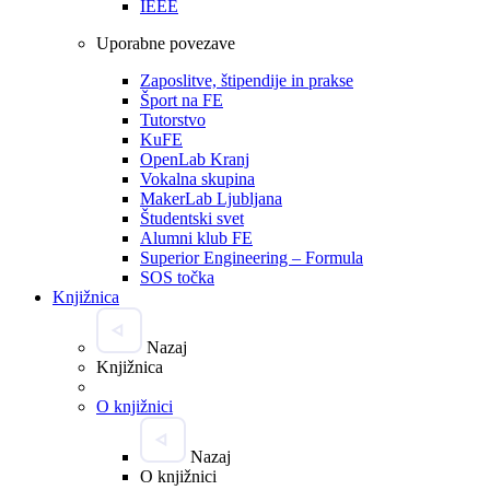
IEEE
Uporabne povezave
Zaposlitve, štipendije in prakse
Šport na FE
Tutorstvo
KuFE
OpenLab Kranj
Vokalna skupina
MakerLab Ljubljana
Študentski svet
Alumni klub FE
Superior Engineering – Formula
SOS točka
Knjižnica
Nazaj
Knjižnica
O knjižnici
Nazaj
O knjižnici