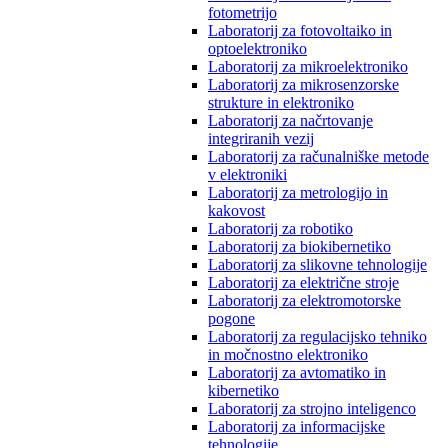
fotometrijo
Laboratorij za fotovoltaiko in
optoelektroniko
Laboratorij za mikroelektroniko
Laboratorij za mikrosenzorske
strukture in elektroniko
Laboratorij za načrtovanje
integriranih vezij
Laboratorij za računalniške metode
v elektroniki
Laboratorij za metrologijo in
kakovost
Laboratorij za robotiko
Laboratorij za biokibernetiko
Laboratorij za slikovne tehnologije
Laboratorij za električne stroje
Laboratorij za elektromotorske
pogone
Laboratorij za regulacijsko tehniko
in močnostno elektroniko
Laboratorij za avtomatiko in
kibernetiko
Laboratorij za strojno inteligenco
Laboratorij za informacijske
tehnologije