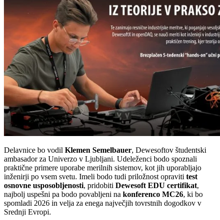
Delavnice bo vodil
Klemen Semelbauer
, Dewesoftov študentski
ambasador za Univerzo v Ljubljani. Udeleženci bodo spoznali
praktične primere uporabe merilnih sistemov, kot jih uporabljajo
inženirji po vsem svetu. Imeli bodo tudi priložnost opraviti
test
osnovne usposobljenosti
, pridobiti
Dewesoft EDU certifikat
,
najbolj uspešni pa bodo povabljeni na
konferenco MC26
, ki bo
spomladi 2026 in velja za enega največjih tovrstnih dogodkov v
Srednji Evropi.