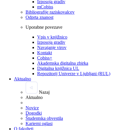
Izposoja gradiv
mCobiss
Bibliografije raziskovalcev
Odprta znanost
Uporabne povezave
Vpis v knjižnico
Izposoja gradiv
Navajanje virov
Kontakt
Cobiss+
Akademska digitalna zbirka
Digitalna knjižnica UL
Repozitorij Univerze v Ljubljani (RUL)
Aktualno
Nazaj
Aktualno
Novice
Dogodki
Študentska obvestila
Karierni oglasi
O fakulteti