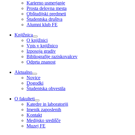
Karierno usmerjanje
Prosta delovna mesta
Obštudijski predmeti
Študentska društva
Alumni klub FE
Knjižnica
O knjižnici
Vpis v knjižnico
Izposoja gradiv
Bibliografije raziskovalcev
Odprta znanost
Aktualno
Novice
Dogodki
Študentska obvestila
O fakulteti
Katedre in laboratoriji
Imenik zaposlenih
Kontakt
Medijsko središče
Muzej FE