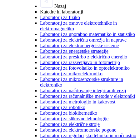
Nazaj
Katedre in laboratoriji
Laboratorij za fiziko
Laboratorij za osnove elektrotehnike in
elektromagnetiko
Laboratorij za uporabno matematiko in statistiko
Laboratorij za električna omrežja in naprave
Laboratorij za elektroenergetske sisteme
Laboratorij za energetske strategije
Laboratorij za preskrbo z električno energijo
Laboratorij za razsvetljavo in fotometrijo
Laboratorij za fotovoltaiko in optoelektroniko
Laboratorij za mikroelektroniko
Laboratorij za mikrosenzorske strukture in
elektroniko
Laboratorij za načrtovanje integriranih vezij
Laboratorij za računalniške metode v elektroniki
Laboratorij za metrologijo in kakovost
Laboratorij za robotiko
Laboratorij za biokibernetiko
Laboratorij za slikovne tehnologije
Laboratorij za električne stroje
Laboratorij za elektromotorske pogone
Laboratorij za regulacijsko tehniko in močnostno