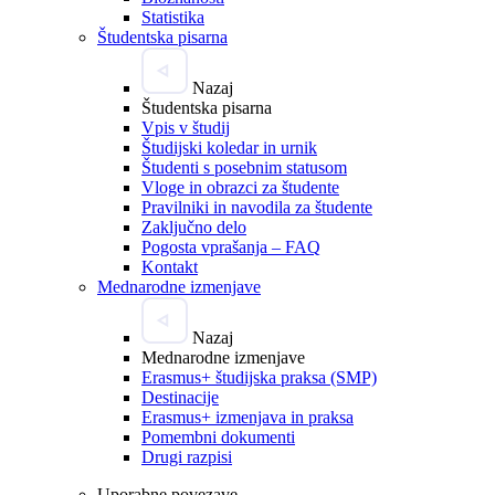
Statistika
Študentska pisarna
Nazaj
Študentska pisarna
Vpis v študij
Študijski koledar in urnik
Študenti s posebnim statusom
Vloge in obrazci za študente
Pravilniki in navodila za študente
Zaključno delo
Pogosta vprašanja – FAQ
Kontakt
Mednarodne izmenjave
Nazaj
Mednarodne izmenjave
Erasmus+ študijska praksa (SMP)
Destinacije
Erasmus+ izmenjava in praksa
Pomembni dokumenti
Drugi razpisi
Uporabne povezave