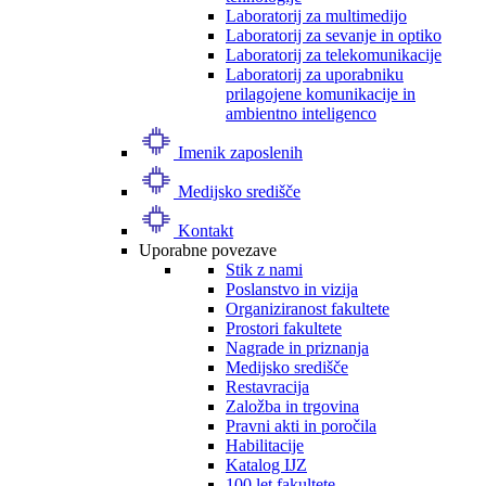
Laboratorij za multimedijo
Laboratorij za sevanje in optiko
Laboratorij za telekomunikacije
Laboratorij za uporabniku
prilagojene komunikacije in
ambientno inteligenco
Imenik zaposlenih
Medijsko središče
Kontakt
Uporabne povezave
Stik z nami
Poslanstvo in vizija
Organiziranost fakultete
Prostori fakultete
Nagrade in priznanja
Medijsko središče
Restavracija
Založba in trgovina
Pravni akti in poročila
Habilitacije
Katalog IJZ
100 let fakultete