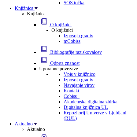
SOS točka
Knjižnica
Knjižnica
O knjižnici
O knjižnici
Izposoja gradiv
mCobiss
Bibliografije raziskovalcev
Odprta znanost
Uporabne povezave
Vpis v knjižnico
Izposoja gradiv
Navajanje virov
Kontakt
Cobiss+
Akademska digitalna zbirka
Digitalna knjižnica UL
Repozitorij Univerze v Ljubljani
(RUL)
Aktualno
Aktualno