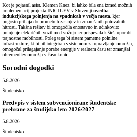
Kot je pojasnil asist. Klemen Knez, bi lahko bila ena izmed možnih
implementacij projekta INICIT-EV v Sloveniji
uvedba
indukcijskega polnjenja na vpadnicah v večja mesta
, kjer
pogosto prihaja do prometnih zastojev in zmanjšanih potovalnih
hitrosti. Takšna rešitev bi omogočila enostavno in učinkovito
polnjenje električnih vozil med vožnjo ter prispevala k širši uporabi
trajnostne mobilnosti. Poleg tega bi sistem pametne polnilne
infrastrukture, ki bi bil integriran s sistemom za upravljanje omrežja,
omogočal prilagajanje porabe energije v realnem času ter zmanjšal
obremenitev omrežja v času konic.
Sorodni
dogodki
5.8.2026
Študentsko
Predvpis v sistem subvencionirane študentske
prehrane za študijsko leto 2026/2027
5.8.2026
Študentsko