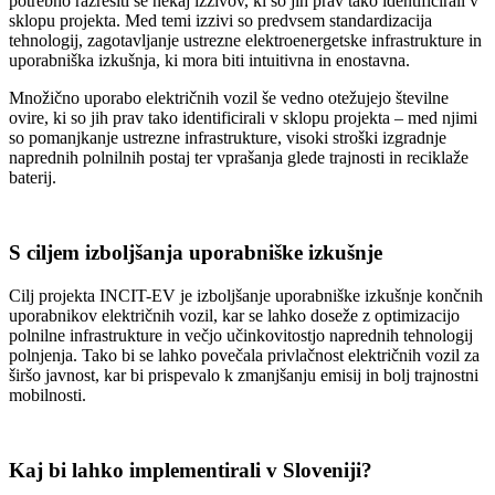
potrebno razrešiti še nekaj izzivov, ki so jih prav tako identificirali v
sklopu projekta. Med temi izzivi so predvsem standardizacija
tehnologij, zagotavljanje ustrezne elektroenergetske infrastrukture in
uporabniška izkušnja, ki mora biti intuitivna in enostavna.
Množično uporabo električnih vozil še vedno otežujejo številne
ovire, ki so jih prav tako identificirali v sklopu projekta – med njimi
so pomanjkanje ustrezne infrastrukture, visoki stroški izgradnje
naprednih polnilnih postaj ter vprašanja glede trajnosti in reciklaže
baterij.
S ciljem izboljšanja uporabniške izkušnje
Cilj projekta INCIT-EV je izboljšanje uporabniške izkušnje končnih
uporabnikov električnih vozil, kar se lahko doseže z optimizacijo
polnilne infrastrukture in večjo učinkovitostjo naprednih tehnologij
polnjenja. Tako bi se lahko povečala privlačnost električnih vozil za
širšo javnost, kar bi prispevalo k zmanjšanju emisij in bolj trajnostni
mobilnosti.
Kaj bi lahko implementirali v Sloveniji?