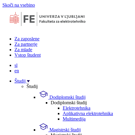
Skoči na vsebino
Za zaposlene
Za partnerje
Za mlade
Vstop študent
sl
en
Študij
Študij
Dodiplomski študij
Dodiplomski študij
Elektrotehnika
Aplikativna elektrotehnika
Multimedija
Magistrski študij