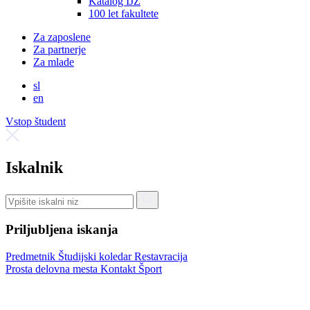
Katalog IJZ
100 let fakultete
Za zaposlene
Za partnerje
Za mlade
sl
en
Vstop študent
Iskalnik
Priljubljena iskanja
Predmetnik
Študijski koledar
Restavracija
Prosta delovna mesta
Kontakt
Šport