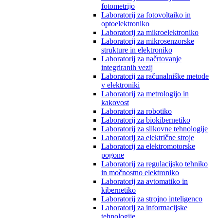
fotometrijo
Laboratorij za fotovoltaiko in
optoelektroniko
Laboratorij za mikroelektroniko
Laboratorij za mikrosenzorske
strukture in elektroniko
Laboratorij za načrtovanje
integriranih vezij
Laboratorij za računalniške metode
v elektroniki
Laboratorij za metrologijo in
kakovost
Laboratorij za robotiko
Laboratorij za biokibernetiko
Laboratorij za slikovne tehnologije
Laboratorij za električne stroje
Laboratorij za elektromotorske
pogone
Laboratorij za regulacijsko tehniko
in močnostno elektroniko
Laboratorij za avtomatiko in
kibernetiko
Laboratorij za strojno inteligenco
Laboratorij za informacijske
tehnologije