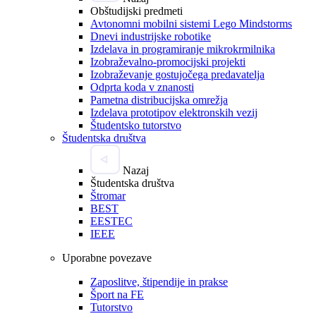
Obštudijski predmeti
Avtonomni mobilni sistemi Lego Mindstorms
Dnevi industrijske robotike
Izdelava in programiranje mikrokrmilnika
Izobraževalno-promocijski projekti
Izobraževanje gostujočega predavatelja
Odprta koda v znanosti
Pametna distribucijska omrežja
Izdelava prototipov elektronskih vezij
Študentsko tutorstvo
Študentska društva
Nazaj
Študentska društva
Štromar
BEST
EESTEC
IEEE
Uporabne povezave
Zaposlitve, štipendije in prakse
Šport na FE
Tutorstvo