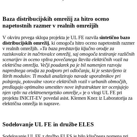
Baza distribucijskih omrežij za hitro oceno
napetostnih razmer v realnih omrežjih
V okviru prvega sklopa projekta je UL FE razvila
sintetično bazo
distribucijskih omrežij
, ki omogoča hitro oceno napetostnih razmer
v realnih omrežjih.
»Ta baza predstavlja ključno orodje za
raziskovalce in načrtovalce omrežij, saj omogoča testiranje različnih
scenarijev in oceno vpliva povečanega števila električnih vozil na
električna omrežja. Večji poudarek pa je bil namenjen razvoju
naprednega orodja za podporo pri odločanju, ki je sestavljeno iz
štirih modulov. Ti moduli analizirajo navade uporabnikov pri
polnjenju, potovalne vzorce električnih vozil v urbanih območjih,
predlagajo optimalno umestitev nove infrastrukture ter ocenjujejo
njen vpliv na elektroenergetsko omrežje,«
je o vlogi UL FE pri
projektu INICIT-EV povedal asist. Klemen Knez iz Laboratorija za
električna omrežja in naprave.
Sodelovanje UL FE in družbe ELES
Sodelovanje UL FE z družbo ELES je bilo ključnega pomena pri