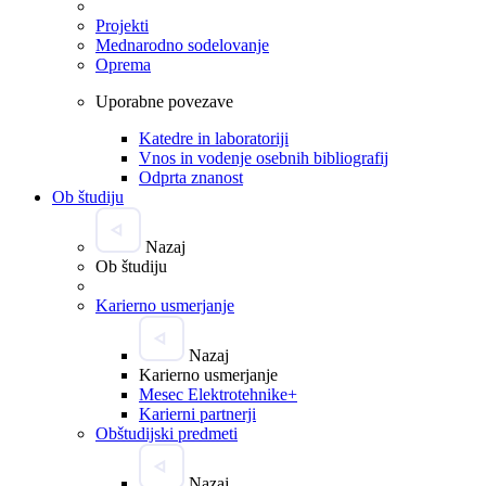
Projekti
Mednarodno sodelovanje
Oprema
Uporabne povezave
Katedre in laboratoriji
Vnos in vodenje osebnih bibliografij
Odprta znanost
Ob študiju
Nazaj
Ob študiju
Karierno usmerjanje
Nazaj
Karierno usmerjanje
Mesec Elektrotehnike+
Karierni partnerji
Obštudijski predmeti
Nazaj