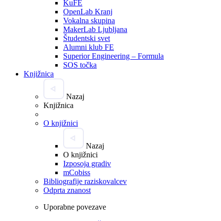
KuFE
OpenLab Kranj
Vokalna skupina
MakerLab Ljubljana
Študentski svet
Alumni klub FE
Superior Engineering – Formula
SOS točka
Knjižnica
Nazaj
Knjižnica
O knjižnici
Nazaj
O knjižnici
Izposoja gradiv
mCobiss
Bibliografije raziskovalcev
Odprta znanost
Uporabne povezave