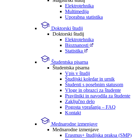
Magistrski študij
Elektrotehnika
Multimedija
Uporabna statistika
Doktorski študij
Doktorski študij
Elektrotehnika
Bioznanosti
Statistika
Študentska pisarna
Študentska pisarna
Vpis v študij
Študijski koledar in urnik
Študenti s posebnim statusom
Vloge in obrazci za študente
Pravilniki in navodila za študente
Zaključno delo
Pogosta vprašanja – FAQ
Kontakt
Mednarodne izmenjave
Mednarodne izmenjave
Erasmus+ študijska praksa (SMP)