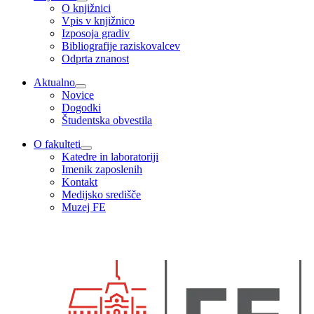
O knjižnici
Vpis v knjižnico
Izposoja gradiv
Bibliografije raziskovalcev
Odprta znanost
Aktualno
Novice
Dogodki
Študentska obvestila
O fakulteti
Katedre in laboratoriji
Imenik zaposlenih
Kontakt
Medijsko središče
Muzej FE