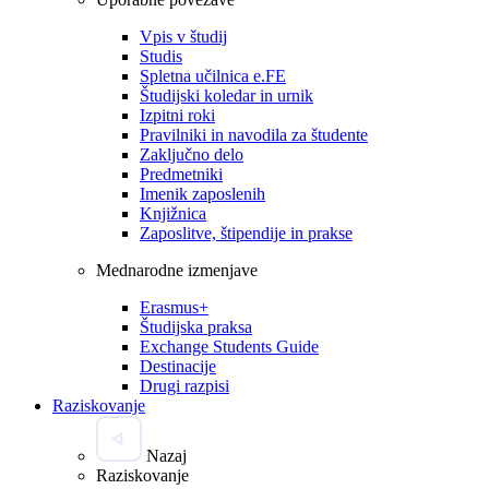
Vpis v študij
Studis
Spletna učilnica e.FE
Študijski koledar in urnik
Izpitni roki
Pravilniki in navodila za študente
Zaključno delo
Predmetniki
Imenik zaposlenih
Knjižnica
Zaposlitve, štipendije in prakse
Mednarodne izmenjave
Erasmus+
Študijska praksa
Exchange Students Guide
Destinacije
Drugi razpisi
Raziskovanje
Nazaj
Raziskovanje