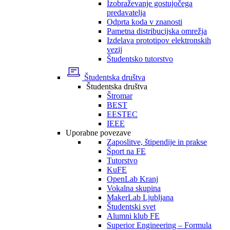
Izobraževanje gostujočega
predavatelja
Odprta koda v znanosti
Pametna distribucijska omrežja
Izdelava prototipov elektronskih
vezij
Študentsko tutorstvo
Študentska društva
Študentska društva
Štromar
BEST
EESTEC
IEEE
Uporabne povezave
Zaposlitve, štipendije in prakse
Šport na FE
Tutorstvo
KuFE
OpenLab Kranj
Vokalna skupina
MakerLab Ljubljana
Študentski svet
Alumni klub FE
Superior Engineering – Formula