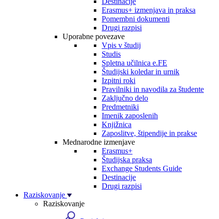
Destinacije
Erasmus+ izmenjava in praksa
Pomembni dokumenti
Drugi razpisi
Uporabne povezave
Vpis v študij
Studis
Spletna učilnica e.FE
Študijski koledar in urnik
Izpitni roki
Pravilniki in navodila za študente
Zaključno delo
Predmetniki
Imenik zaposlenih
Knjižnica
Zaposlitve, štipendije in prakse
Mednarodne izmenjave
Erasmus+
Študijska praksa
Exchange Students Guide
Destinacije
Drugi razpisi
Raziskovanje
Raziskovanje