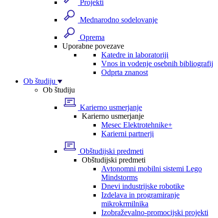
Projekti
Mednarodno sodelovanje
Oprema
Uporabne povezave
Katedre in laboratoriji
Vnos in vodenje osebnih bibliografij
Odprta znanost
Ob študiju
Ob študiju
Karierno usmerjanje
Karierno usmerjanje
Mesec Elektrotehnike+
Karierni partnerji
Obštudijski predmeti
Obštudijski predmeti
Avtonomni mobilni sistemi Lego
Mindstorms
Dnevi industrijske robotike
Izdelava in programiranje
mikrokrmilnika
Izobraževalno-promocijski projekti