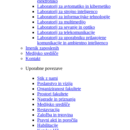
elektroniko
Laboratorij za avtomatiko in kibernetiko
Laboratorij za strojno inteligenco
Laboratorij za informacijske tehnologije
Laboratorij za multimedijo
Laboratorij za sevanje in optiko
Laboratorij za telekomunikacije
Laboratorij za uporabniku prilagojene
komunikacije in ambientno inteligenco
Imenik zaposlenih
Medijsko središče
Kontakt
Uporabne povezave
Stik z nami
Poslanstvo in vizija
Organiziranost fakultete
Prostori fakultete
Nagrade in priznanja
Medijsko središče
Restavracija
Založba in trgovina
Pravni akti in poročila
Habilitacije