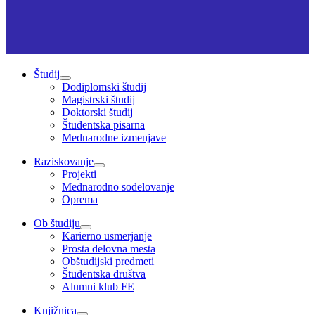
Študij
Dodiplomski študij
Magistrski študij
Doktorski študij
Študentska pisarna
Mednarodne izmenjave
Raziskovanje
Projekti
Mednarodno sodelovanje
Oprema
Ob študiju
Karierno usmerjanje
Prosta delovna mesta
Obštudijski predmeti
Študentska društva
Alumni klub FE
Knjižnica