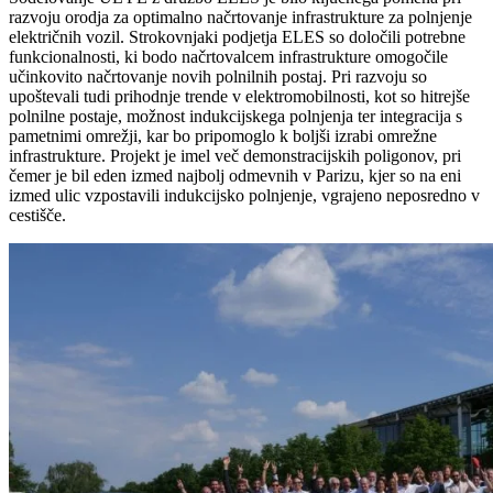
razvoju orodja za optimalno načrtovanje infrastrukture za polnjenje
električnih vozil. Strokovnjaki podjetja ELES so določili potrebne
funkcionalnosti, ki bodo načrtovalcem infrastrukture omogočile
učinkovito načrtovanje novih polnilnih postaj. Pri razvoju so
upoštevali tudi prihodnje trende v elektromobilnosti, kot so hitrejše
polnilne postaje, možnost indukcijskega polnjenja ter integracija s
pametnimi omrežji, kar bo pripomoglo k boljši izrabi omrežne
infrastrukture. Projekt je imel več demonstracijskih poligonov, pri
čemer je bil eden izmed najbolj odmevnih v Parizu, kjer so na eni
izmed ulic vzpostavili indukcijsko polnjenje, vgrajeno neposredno v
cestišče.