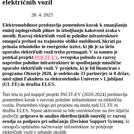
električnih vozil
Datum objave:
28. 4. 2025
Elektromobilnost predstavlja pomemben korak k zmanjšanju
emisij toplogrednih plinov in izboljšanju kakovosti zraka v
mestih. Razvoj električnih vozil in polnilne infrastrukture
omogoča prehod na trajnostne oblike mobilnosti, hkrati pa
prinaša tehnološke in energetske izzive, ki jih je za širšo
uporabo električnih vozil treba premagati. V ta namen je
potekal projekt
INICIT-EV
, evropska pobuda za razvoj
napredne polnilne infrastrukture in spodbujanje množične
uporabe električnih vozil. V projektu, ki je bil financiran s
programa Obzorje 2020, je sodelovalo 33 partnerjev iz 8 držav,
med njimi Fakulteta za elektrotehniko Univerze v Ljubljani
(UL FE) in družba ELES.
Štiri leta in pol trajajoč projekt INCIT-EV (2020-2024) predstavlja
pomemben korak v razvoju polnilne infrastrukture za električna
vozila. Pomembno vlogo pri projektu sta imela tudi UL FE in
družba ELES. Njune aktivnosti so bile osredotočene na dve ključni
področji:
pripravo in analizo distribucijskih omrežij
ter
razvoj
orodja za podporo pri odločanju (Decision Support System)
, ki
omogoča optimalno načrtovanje infrastrukture za polnjenje
električnih vozil v urbanih okoljih.