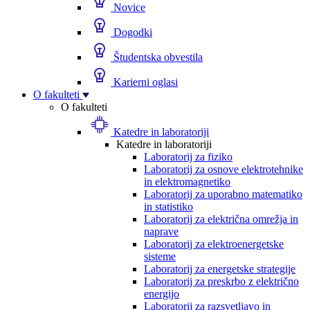
Novice
Dogodki
Študentska obvestila
Karierni oglasi
O fakulteti
O fakulteti
Katedre in laboratoriji
Katedre in laboratoriji
Laboratorij za fiziko
Laboratorij za osnove elektrotehnike
in elektromagnetiko
Laboratorij za uporabno matematiko
in statistiko
Laboratorij za električna omrežja in
naprave
Laboratorij za elektroenergetske
sisteme
Laboratorij za energetske strategije
Laboratorij za preskrbo z električno
energijo
Laboratorij za razsvetljavo in