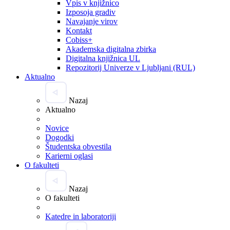
Vpis v knjižnico
Izposoja gradiv
Navajanje virov
Kontakt
Cobiss+
Akademska digitalna zbirka
Digitalna knjižnica UL
Repozitorij Univerze v Ljubljani (RUL)
Aktualno
Nazaj
Aktualno
Novice
Dogodki
Študentska obvestila
Karierni oglasi
O fakulteti
Nazaj
O fakulteti
Katedre in laboratoriji