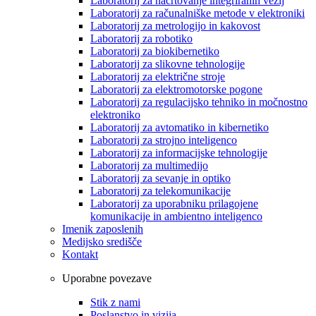
Laboratorij za načrtovanje integriranih vezij
Laboratorij za računalniške metode v elektroniki
Laboratorij za metrologijo in kakovost
Laboratorij za robotiko
Laboratorij za biokibernetiko
Laboratorij za slikovne tehnologije
Laboratorij za električne stroje
Laboratorij za elektromotorske pogone
Laboratorij za regulacijsko tehniko in močnostno
elektroniko
Laboratorij za avtomatiko in kibernetiko
Laboratorij za strojno inteligenco
Laboratorij za informacijske tehnologije
Laboratorij za multimedijo
Laboratorij za sevanje in optiko
Laboratorij za telekomunikacije
Laboratorij za uporabniku prilagojene
komunikacije in ambientno inteligenco
Imenik zaposlenih
Medijsko središče
Kontakt
Uporabne povezave
Stik z nami
Poslanstvo in vizija