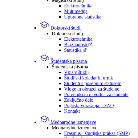
Magistrski študij
Elektrotehnika
Multimedija
Uporabna statistika
Doktorski študij
Doktorski študij
Elektrotehnika
Bioznanosti
Statistika
Študentska pisarna
Študentska pisarna
Vpis v študij
Študijski koledar in urnik
Študenti s posebnim statusom
Vloge in obrazci za študente
Pravilniki in navodila za študente
Zaključno delo
Pogosta vprašanja – FAQ
Kontakt
Mednarodne izmenjave
Mednarodne izmenjave
Erasmus+ študijska praksa (SMP)