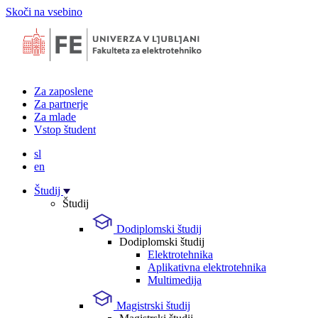
Skoči na vsebino
Za zaposlene
Za partnerje
Za mlade
Vstop študent
sl
en
Študij
Študij
Dodiplomski študij
Dodiplomski študij
Elektrotehnika
Aplikativna elektrotehnika
Multimedija
Magistrski študij