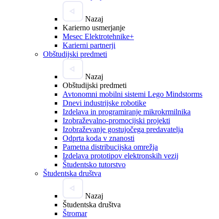
Nazaj
Karierno usmerjanje
Mesec Elektrotehnike+
Karierni partnerji
Obštudijski predmeti
Nazaj
Obštudijski predmeti
Avtonomni mobilni sistemi Lego Mindstorms
Dnevi industrijske robotike
Izdelava in programiranje mikrokrmilnika
Izobraževalno-promocijski projekti
Izobraževanje gostujočega predavatelja
Odprta koda v znanosti
Pametna distribucijska omrežja
Izdelava prototipov elektronskih vezij
Študentsko tutorstvo
Študentska društva
Nazaj
Študentska društva
Štromar