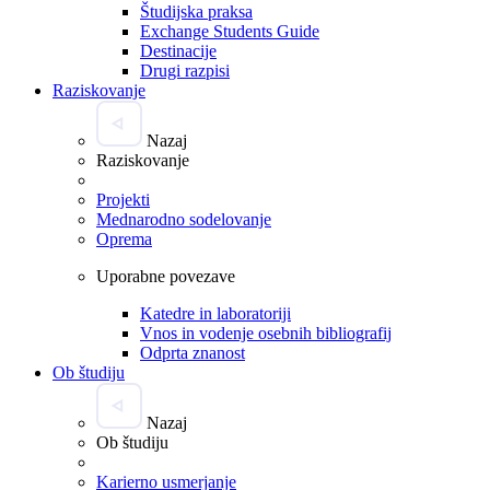
Študijska praksa
Exchange Students Guide
Destinacije
Drugi razpisi
Raziskovanje
Nazaj
Raziskovanje
Projekti
Mednarodno sodelovanje
Oprema
Uporabne povezave
Katedre in laboratoriji
Vnos in vodenje osebnih bibliografij
Odprta znanost
Ob študiju
Nazaj
Ob študiju
Karierno usmerjanje