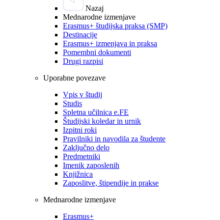
Nazaj
Mednarodne izmenjave
Erasmus+ študijska praksa (SMP)
Destinacije
Erasmus+ izmenjava in praksa
Pomembni dokumenti
Drugi razpisi
Uporabne povezave
Vpis v študij
Studis
Spletna učilnica e.FE
Študijski koledar in urnik
Izpitni roki
Pravilniki in navodila za študente
Zaključno delo
Predmetniki
Imenik zaposlenih
Knjižnica
Zaposlitve, štipendije in prakse
Mednarodne izmenjave
Erasmus+