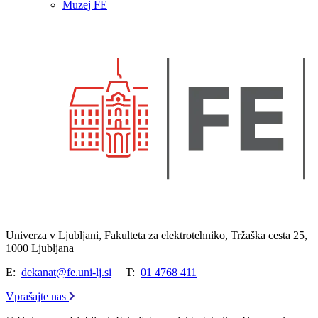
Muzej FE
Univerza v Ljubljani, Fakulteta za elektrotehniko, Tržaška cesta 25,
1000 Ljubljana
E:
dekanat@fe.uni-lj.si
T:
01 4768 411
Vprašajte nas