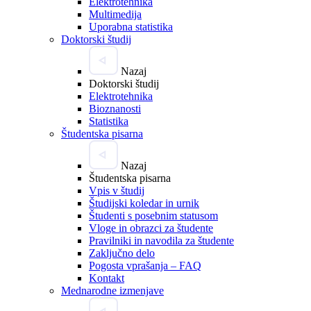
Elektrotehnika
Multimedija
Uporabna statistika
Doktorski študij
Nazaj
Doktorski študij
Elektrotehnika
Bioznanosti
Statistika
Študentska pisarna
Nazaj
Študentska pisarna
Vpis v študij
Študijski koledar in urnik
Študenti s posebnim statusom
Vloge in obrazci za študente
Pravilniki in navodila za študente
Zaključno delo
Pogosta vprašanja – FAQ
Kontakt
Mednarodne izmenjave