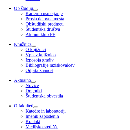
Ob študiju
Karierno usmerjanje
Prosta delovna mesta
Obštudijski predmeti
Študentska društva
Alumni klub FE
Knjižnica
O knjižnici
Vpis v knjižnico
Izposoja gradiv
Bibliografije raziskovalcev
Odprta znanost
Aktualno
Novice
Dogodki
Študentska obvestila
O fakulteti
Katedre in laboratoriji
Imenik zaposlenih
Kontakt
Medijsko središče