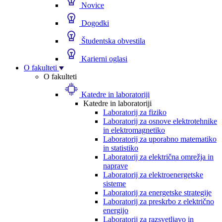
Novice
Dogodki
Študentska obvestila
Karierni oglasi
O fakulteti
O fakulteti
Katedre in laboratoriji
Katedre in laboratoriji
Laboratorij za fiziko
Laboratorij za osnove elektrotehnike
in elektromagnetiko
Laboratorij za uporabno matematiko
in statistiko
Laboratorij za električna omrežja in
naprave
Laboratorij za elektroenergetske
sisteme
Laboratorij za energetske strategije
Laboratorij za preskrbo z električno
energijo
Laboratorij za razsvetljavo in