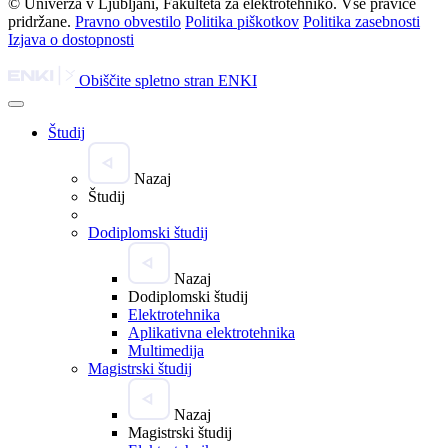
© Univerza v Ljubljani, Fakulteta za elektrotehniko. Vse pravice
pridržane.
Pravno obvestilo
Politika piškotkov
Politika zasebnosti
Izjava o dostopnosti
Obiščite spletno stran ENKI
Študij
Nazaj
Študij
Dodiplomski študij
Nazaj
Dodiplomski študij
Elektrotehnika
Aplikativna elektrotehnika
Multimedija
Magistrski študij
Nazaj
Magistrski študij