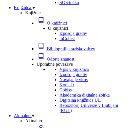
SOS točka
Knjižnica
Knjižnica
O knjižnici
O knjižnici
Izposoja gradiv
mCobiss
Bibliografije raziskovalcev
Odprta znanost
Uporabne povezave
Vpis v knjižnico
Izposoja gradiv
Navajanje virov
Kontakt
Cobiss+
Akademska digitalna zbirka
Digitalna knjižnica UL
Repozitorij Univerze v Ljubljani
(RUL)
Aktualno
Aktualno