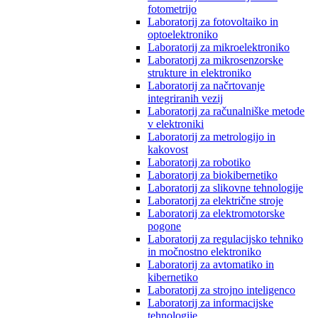
fotometrijo
Laboratorij za fotovoltaiko in
optoelektroniko
Laboratorij za mikroelektroniko
Laboratorij za mikrosenzorske
strukture in elektroniko
Laboratorij za načrtovanje
integriranih vezij
Laboratorij za računalniške metode
v elektroniki
Laboratorij za metrologijo in
kakovost
Laboratorij za robotiko
Laboratorij za biokibernetiko
Laboratorij za slikovne tehnologije
Laboratorij za električne stroje
Laboratorij za elektromotorske
pogone
Laboratorij za regulacijsko tehniko
in močnostno elektroniko
Laboratorij za avtomatiko in
kibernetiko
Laboratorij za strojno inteligenco
Laboratorij za informacijske
tehnologije