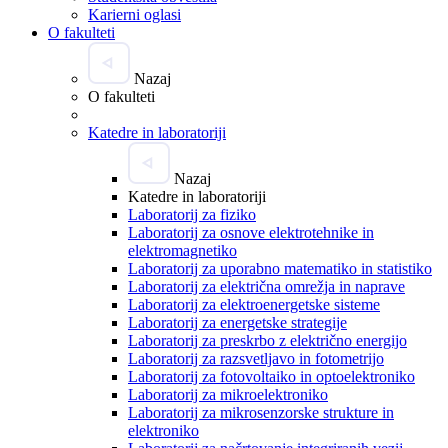
Karierni oglasi
O fakulteti
Nazaj
O fakulteti
Katedre in laboratoriji
Nazaj
Katedre in laboratoriji
Laboratorij za fiziko
Laboratorij za osnove elektrotehnike in
elektromagnetiko
Laboratorij za uporabno matematiko in statistiko
Laboratorij za električna omrežja in naprave
Laboratorij za elektroenergetske sisteme
Laboratorij za energetske strategije
Laboratorij za preskrbo z električno energijo
Laboratorij za razsvetljavo in fotometrijo
Laboratorij za fotovoltaiko in optoelektroniko
Laboratorij za mikroelektroniko
Laboratorij za mikrosenzorske strukture in
elektroniko