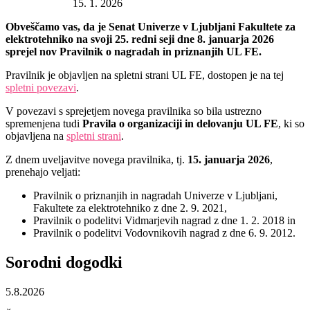
Datum objave:
15. 1. 2026
Obveščamo vas, da je Senat Univerze v Ljubljani Fakultete za
elektrotehniko na svoji 25. redni seji dne 8. januarja 2026
sprejel nov Pravilnik o nagradah in priznanjih UL FE.
Pravilnik je objavljen na spletni strani UL FE, dostopen je na tej
spletni povezavi
.
V povezavi s sprejetjem novega pravilnika so bila ustrezno
spremenjena tudi
Pravila o organizaciji in delovanju UL FE
, ki so
objavljena na
spletni strani
.
Z dnem uveljavitve novega pravilnika, tj.
15. januarja 2026
,
prenehajo veljati:
Pravilnik o priznanjih in nagradah Univerze v Ljubljani,
Fakultete za elektrotehniko z dne 2. 9. 2021,
Pravilnik o podelitvi Vidmarjevih nagrad z dne 1. 2. 2018 in
Pravilnik o podelitvi Vodovnikovih nagrad z dne 6. 9. 2012.
Sorodni
dogodki
5.8.2026