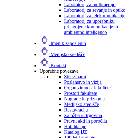
Laboratorij za multimedijo
Laboratorij za sevanje in optiko
Laboratorij za telekomunikacije
Laboratorij za uporabniku
prilagojene komunikacije in
ambientno inteligenco
Imenik zaposlenih
Medijsko središče
Kontakt
Uporabne povezave
Stik z nami
Poslanstvo in vizija
Organiziranost fakultete
Prostori fakultete
Nagrade in priznanja
Medijsko središče
Restavracija
Založba in trgovina
Pravni akti in poročila
Habilitacije
Katalog IJZ
100 let fakultete