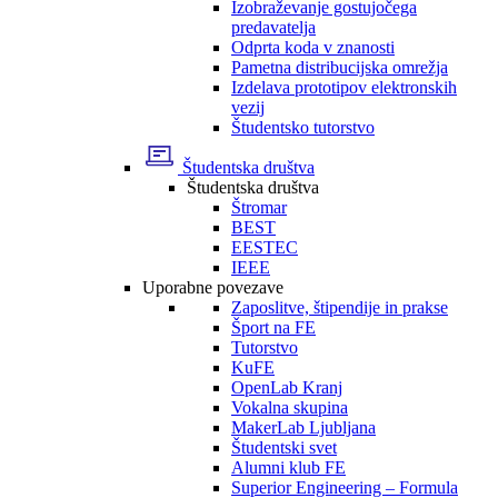
Izobraževanje gostujočega
predavatelja
Odprta koda v znanosti
Pametna distribucijska omrežja
Izdelava prototipov elektronskih
vezij
Študentsko tutorstvo
Študentska društva
Študentska društva
Štromar
BEST
EESTEC
IEEE
Uporabne povezave
Zaposlitve, štipendije in prakse
Šport na FE
Tutorstvo
KuFE
OpenLab Kranj
Vokalna skupina
MakerLab Ljubljana
Študentski svet
Alumni klub FE
Superior Engineering – Formula