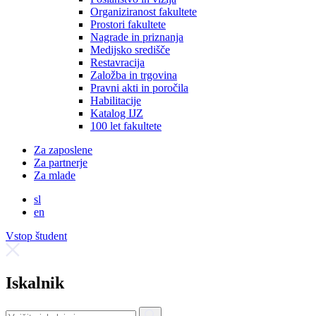
Organiziranost fakultete
Prostori fakultete
Nagrade in priznanja
Medijsko središče
Restavracija
Založba in trgovina
Pravni akti in poročila
Habilitacije
Katalog IJZ
100 let fakultete
Za zaposlene
Za partnerje
Za mlade
sl
en
Vstop študent
Iskalnik