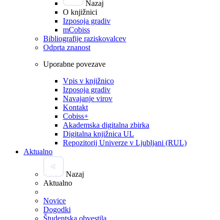
Nazaj
O knjižnici
Izposoja gradiv
mCobiss
Bibliografije raziskovalcev
Odprta znanost
Uporabne povezave
Vpis v knjižnico
Izposoja gradiv
Navajanje virov
Kontakt
Cobiss+
Akademska digitalna zbirka
Digitalna knjižnica UL
Repozitorij Univerze v Ljubljani (RUL)
Aktualno
Nazaj
Aktualno
Novice
Dogodki
Študentska obvestila