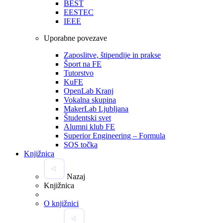
BEST
EESTEC
IEEE
Uporabne povezave
Zaposlitve, štipendije in prakse
Šport na FE
Tutorstvo
KuFE
OpenLab Kranj
Vokalna skupina
MakerLab Ljubljana
Študentski svet
Alumni klub FE
Superior Engineering – Formula
SOS točka
Knjižnica
Nazaj
Knjižnica
O knjižnici