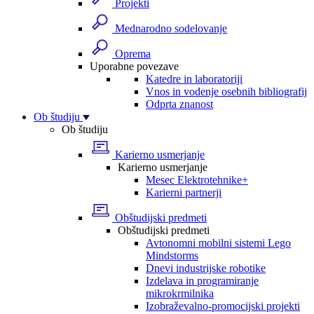
Projekti
Mednarodno sodelovanje
Oprema
Uporabne povezave
Katedre in laboratoriji
Vnos in vodenje osebnih bibliografij
Odprta znanost
Ob študiju
Ob študiju
Karierno usmerjanje
Karierno usmerjanje
Mesec Elektrotehnike+
Karierni partnerji
Obštudijski predmeti
Obštudijski predmeti
Avtonomni mobilni sistemi Lego
Mindstorms
Dnevi industrijske robotike
Izdelava in programiranje
mikrokrmilnika
Izobraževalno-promocijski projekti