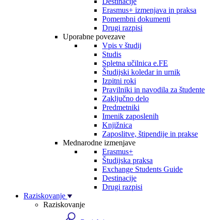
Destinacije
Erasmus+ izmenjava in praksa
Pomembni dokumenti
Drugi razpisi
Uporabne povezave
Vpis v študij
Studis
Spletna učilnica e.FE
Študijski koledar in urnik
Izpitni roki
Pravilniki in navodila za študente
Zaključno delo
Predmetniki
Imenik zaposlenih
Knjižnica
Zaposlitve, štipendije in prakse
Mednarodne izmenjave
Erasmus+
Študijska praksa
Exchange Students Guide
Destinacije
Drugi razpisi
Raziskovanje
Raziskovanje