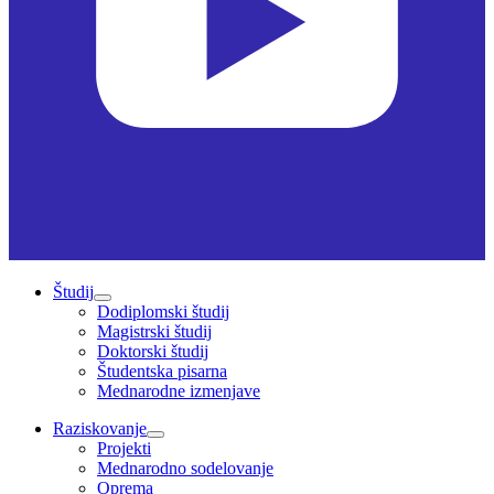
Študij
Dodiplomski študij
Magistrski študij
Doktorski študij
Študentska pisarna
Mednarodne izmenjave
Raziskovanje
Projekti
Mednarodno sodelovanje
Oprema