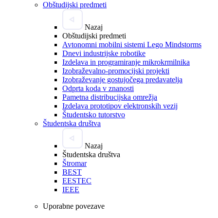
Obštudijski predmeti
Nazaj
Obštudijski predmeti
Avtonomni mobilni sistemi Lego Mindstorms
Dnevi industrijske robotike
Izdelava in programiranje mikrokrmilnika
Izobraževalno-promocijski projekti
Izobraževanje gostujočega predavatelja
Odprta koda v znanosti
Pametna distribucijska omrežja
Izdelava prototipov elektronskih vezij
Študentsko tutorstvo
Študentska društva
Nazaj
Študentska društva
Štromar
BEST
EESTEC
IEEE
Uporabne povezave