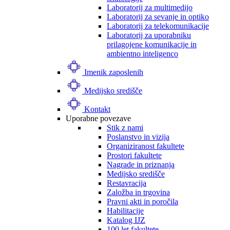
Laboratorij za multimedijo
Laboratorij za sevanje in optiko
Laboratorij za telekomunikacije
Laboratorij za uporabniku
prilagojene komunikacije in
ambientno inteligenco
Imenik zaposlenih
Medijsko središče
Kontakt
Uporabne povezave
Stik z nami
Poslanstvo in vizija
Organiziranost fakultete
Prostori fakultete
Nagrade in priznanja
Medijsko središče
Restavracija
Založba in trgovina
Pravni akti in poročila
Habilitacije
Katalog IJZ
100 let fakultete