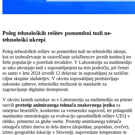
Poleg tehnoloških rešitev pomembni tudi ne-
tehnološki ukrepi
Poleg tehnoloških rešitev so pomembni tudi ne-tehnološki ukrepi,
kot so izobraževanje in ozaveščanje uslužbencev javnih institucij ter
širše populacije o potrebah invalidov. V Laboratoriju za multimedijo
se tako ukvarjajo tudi z usposabljanjem na tem področju, pri čemer
so samo v letu 2024 izvedli 12 delavnic in usposabljanj za različne
ciljne skupine slušateljev. V okviru usposabljanj predstavljajo
zakonske zahteve, tehnološke možnosti in standarde za
zagotavljanje digitalne dostopnosti.
V okviru lastnih raziskav so v Laboratoriju za multimedijo na primer
razvili
prototip animiranega tolmača znakovnega jezika
za
omejeno besedišče, konkretno za vremensko napoved, ter prilagodili
standardno metodologijo za evalvacijo uporabniških rešitev UEQ v
obliko, primerno za gluhe osebe. Prototip animiranega tolmača
omogoča izbiro dneva in dela dneva (dopoldan, popoldan, zvečer),
izbiro geografske lokacije v Sloveniji, napovedane temperature in