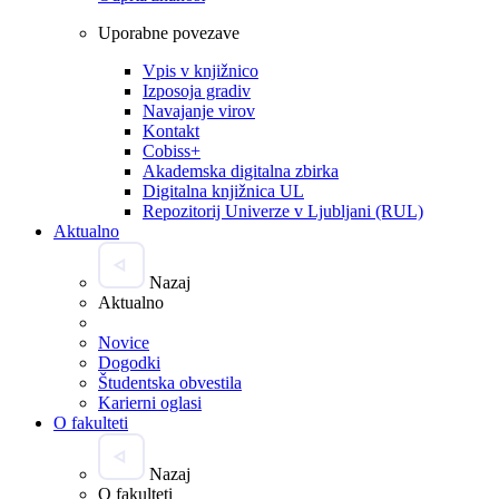
Uporabne povezave
Vpis v knjižnico
Izposoja gradiv
Navajanje virov
Kontakt
Cobiss+
Akademska digitalna zbirka
Digitalna knjižnica UL
Repozitorij Univerze v Ljubljani (RUL)
Aktualno
Nazaj
Aktualno
Novice
Dogodki
Študentska obvestila
Karierni oglasi
O fakulteti
Nazaj
O fakulteti