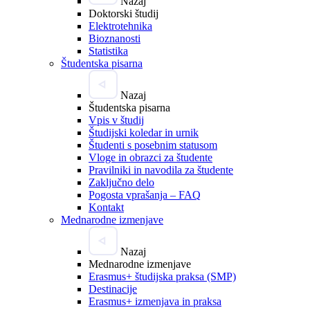
Nazaj
Doktorski študij
Elektrotehnika
Bioznanosti
Statistika
Študentska pisarna
Nazaj
Študentska pisarna
Vpis v študij
Študijski koledar in urnik
Študenti s posebnim statusom
Vloge in obrazci za študente
Pravilniki in navodila za študente
Zaključno delo
Pogosta vprašanja – FAQ
Kontakt
Mednarodne izmenjave
Nazaj
Mednarodne izmenjave
Erasmus+ študijska praksa (SMP)
Destinacije
Erasmus+ izmenjava in praksa