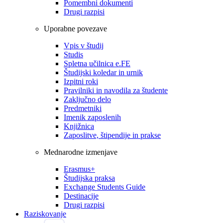
Pomembni dokumenti
Drugi razpisi
Uporabne povezave
Vpis v študij
Studis
Spletna učilnica e.FE
Študijski koledar in urnik
Izpitni roki
Pravilniki in navodila za študente
Zaključno delo
Predmetniki
Imenik zaposlenih
Knjižnica
Zaposlitve, štipendije in prakse
Mednarodne izmenjave
Erasmus+
Študijska praksa
Exchange Students Guide
Destinacije
Drugi razpisi
Raziskovanje