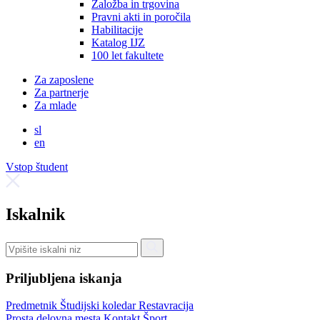
Založba in trgovina
Pravni akti in poročila
Habilitacije
Katalog IJZ
100 let fakultete
Za zaposlene
Za partnerje
Za mlade
sl
en
Vstop študent
Iskalnik
Priljubljena iskanja
Predmetnik
Študijski koledar
Restavracija
Prosta delovna mesta
Kontakt
Šport