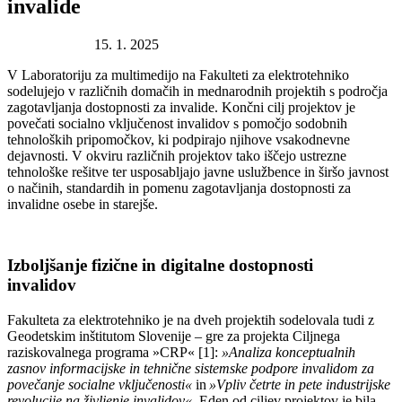
invalide
Datum objave:
15. 1. 2025
V Laboratoriju za multimedijo na Fakulteti za elektrotehniko
sodelujejo v različnih domačih in mednarodnih projektih s področja
zagotavljanja dostopnosti za invalide. Končni cilj projektov je
povečati socialno vključenost invalidov s pomočjo sodobnih
tehnoloških pripomočkov, ki podpirajo njihove vsakodnevne
dejavnosti. V okviru različnih projektov tako iščejo ustrezne
tehnološke rešitve ter usposabljajo javne uslužbence in širšo javnost
o načinih, standardih in pomenu zagotavljanja dostopnosti za
invalidne osebe in starejše.
Izboljšanje fizične in digitalne dostopnosti
invalidov
Fakulteta za elektrotehniko je na dveh projektih sodelovala tudi z
Geodetskim inštitutom Slovenije – gre za projekta Ciljnega
raziskovalnega programa
»CRP« [
1]
:
»Analiza konceptualnih
zasnov informacijske in tehnične sistemske podpore invalidom za
povečanje socialne vključenosti«
in
»Vpliv četrte in pete industrijske
revolucije na življenje invalidov«
. Eden od ciljev projektov je bila