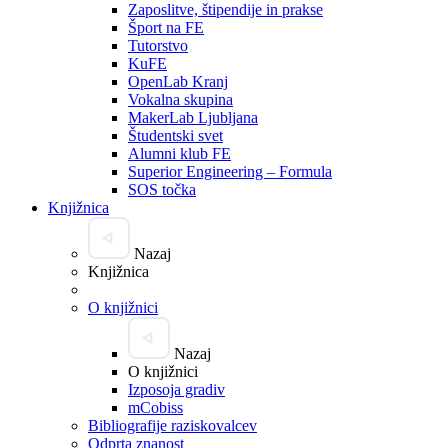
Zaposlitve, štipendije in prakse
Šport na FE
Tutorstvo
KuFE
OpenLab Kranj
Vokalna skupina
MakerLab Ljubljana
Študentski svet
Alumni klub FE
Superior Engineering – Formula
SOS točka
Knjižnica
Nazaj
Knjižnica
O knjižnici
Nazaj
O knjižnici
Izposoja gradiv
mCobiss
Bibliografije raziskovalcev
Odprta znanost