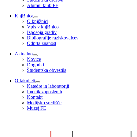
Alumni klub FE
Knjižnica
O knjižnici
Vpis v knjižnico
Izposoja gradiv
Bibliografije raziskovalcev
Odprta znanost
Aktualno
Novice
Dogodki
Študentska obvestila
O fakulteti
Katedre in laboratoriji
Imenik zaposlenih
Kontakt
Medijsko središče
Muzej FE