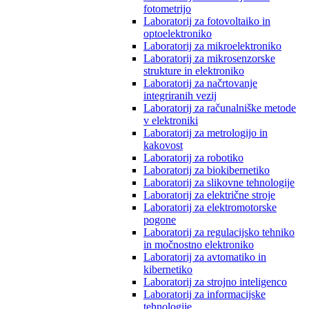
fotometrijo
Laboratorij za fotovoltaiko in
optoelektroniko
Laboratorij za mikroelektroniko
Laboratorij za mikrosenzorske
strukture in elektroniko
Laboratorij za načrtovanje
integriranih vezij
Laboratorij za računalniške metode
v elektroniki
Laboratorij za metrologijo in
kakovost
Laboratorij za robotiko
Laboratorij za biokibernetiko
Laboratorij za slikovne tehnologije
Laboratorij za električne stroje
Laboratorij za elektromotorske
pogone
Laboratorij za regulacijsko tehniko
in močnostno elektroniko
Laboratorij za avtomatiko in
kibernetiko
Laboratorij za strojno inteligenco
Laboratorij za informacijske
tehnologije