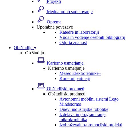
Projekti
Mednarodno sodelovanje
Oprema
Uporabne povezave
Katedre in laboratoriji
Vnos in vodenje osebnih bibliografij
Odprta znanost
Ob študiju
Ob študiju
Karierno usmerjanje
Karierno usmerjanje
Mesec Elektrotehnike+
Karierni partnerji
Obštudijski predmeti
Obštudijski predmeti
Avtonomni mobilni sistemi Lego
Mindstorms
Dnevi industrijske robotike
Izdelava in programiranje
mikrokrmilnika
Izobraževalno-promocijski projekti