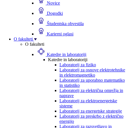
Novice
Dogodki
Študentska obvestila
Karierni oglasi
O fakulteti
O fakulteti
Katedre in laboratoriji
Katedre in laboratoriji
Laboratorij za fiziko
Laboratorij za osnove elektrotehnike
in elektromagnetiko
Laboratorij za uporabno matematiko
in statistiko
Laboratorij za električna omrežja in
naprave
Laboratorij za elektroenergetske
sisteme
Laboratorij za energetske strategije
Laboratorij za preskrbo z električno
energijo
Laboratorij za razsvetljavo in