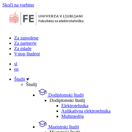
Skoči na vsebino
Za zaposlene
Za partnerje
Za mlade
Vstop študent
sl
en
Študij
Študij
Dodiplomski študij
Dodiplomski študij
Elektrotehnika
Aplikativna elektrotehnika
Multimedija
Magistrski študij