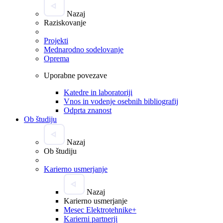
Nazaj
Raziskovanje
Projekti
Mednarodno sodelovanje
Oprema
Uporabne povezave
Katedre in laboratoriji
Vnos in vodenje osebnih bibliografij
Odprta znanost
Ob študiju
Nazaj
Ob študiju
Karierno usmerjanje
Nazaj
Karierno usmerjanje
Mesec Elektrotehnike+
Karierni partnerji