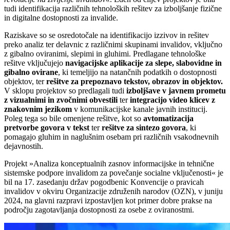
tudi identifikacija različnih tehnoloških rešitev za izboljšanje fizične
in digitalne dostopnosti za invalide.
Raziskave so se osredotočale na identifikacijo izzivov in rešitev
preko analiz ter delavnic z različnimi skupinami invalidov, vključno
z gibalno oviranimi, slepimi in gluhimi. Predlagane tehnološke
rešitve vključujejo
navigacijske aplikacije za slepe, slabovidne in
gibalno ovirane
, ki temeljijo na natančnih podatkih o dostopnosti
objektov, ter
rešitve za prepoznavo tekstov, obrazov in objektov.
V sklopu projektov so predlagali tudi
izboljšave v javnem prometu
z vizualnimi in zvočnimi obvestili
ter
integracijo video klicev z
znakovnim jezikom
v komunikacijske kanale javnih institucij.
Poleg tega so bile omenjene rešitve, kot so
avtomatizacija
pretvorbe govora v tekst
ter
rešitve za sintezo govora
, ki
pomagajo gluhim in naglušnim osebam pri različnih vsakodnevnih
dejavnostih.
Projekt »Analiza konceptualnih zasnov informacijske in tehnične
sistemske podpore invalidom za povečanje socialne vključenosti« je
bil na 17. zasedanju držav pogodbenic Konvencije o pravicah
invalidov v okviru Organizacije združenih narodov (OZN), v juniju
2024, na glavni razpravi izpostavljen kot primer dobre prakse na
področju zagotavljanja dostopnosti za osebe z oviranostmi.