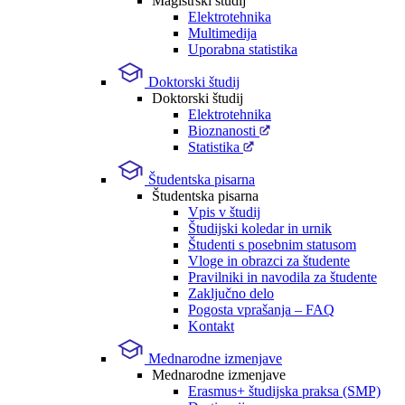
Magistrski študij
Elektrotehnika
Multimedija
Uporabna statistika
Doktorski študij
Doktorski študij
Elektrotehnika
Bioznanosti
Statistika
Študentska pisarna
Študentska pisarna
Vpis v študij
Študijski koledar in urnik
Študenti s posebnim statusom
Vloge in obrazci za študente
Pravilniki in navodila za študente
Zaključno delo
Pogosta vprašanja – FAQ
Kontakt
Mednarodne izmenjave
Mednarodne izmenjave
Erasmus+ študijska praksa (SMP)