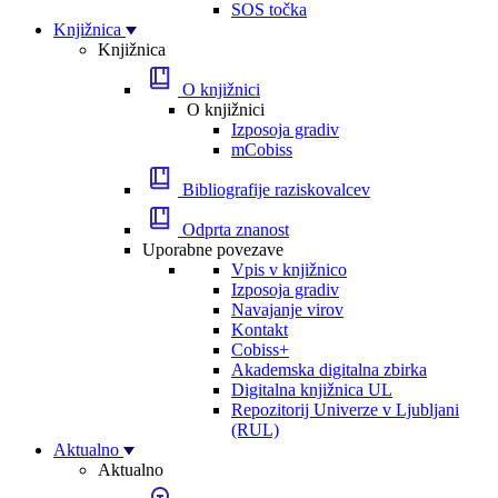
SOS točka
Knjižnica
Knjižnica
O knjižnici
O knjižnici
Izposoja gradiv
mCobiss
Bibliografije raziskovalcev
Odprta znanost
Uporabne povezave
Vpis v knjižnico
Izposoja gradiv
Navajanje virov
Kontakt
Cobiss+
Akademska digitalna zbirka
Digitalna knjižnica UL
Repozitorij Univerze v Ljubljani
(RUL)
Aktualno
Aktualno