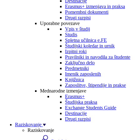
Destinacije
Erasmus+ izmenjava in praksa
Pomembni dokumenti
Drugi razpisi
Uporabne povezave
Vpis v študij
Studis
Spletna učilnica e.FE
Študijski koledar in urnik
Izpitni roki
Pravilniki in navodila za študente
Zaključno delo
Predmetniki
Imenik zaposlenih
Knjižnica
Zaposlitve, štipendije in prakse
Mednarodne izmenjave
Erasmus+
Študijska praksa
Exchange Students Guide
Destinacije
Drugi razpisi
Raziskovanje
Raziskovanje