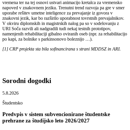
vremena ter na tej osnovi ustvari animacijo kretalca za vremensko
napoved v znakovnem jeziku. Trenutni trend razvoja pa gre v smer
uporabe rešitev umetne inteligence za prevajanje iz govora v
znakovni jezik, kar bo razširilo uporabnost tovrstnih prevajalnikov.
V okviru diplomskih in magistrskih nalog pa so v sodelovanju z
URI Soča razvili ali nadgradili tudi nekaj testnih prototipov,
namenjenih rehabilitaciji gibalno oviranih oseb (npr. za rehabilitacijo
po kapi, za bolnike s parkinsonovo boleznijo …).
[1] CRP projekta sta bila sofinancirana s strani MDDSZ in ARI.
Sorodni
dogodki
5.8.2026
Študentsko
Predvpis v sistem subvencionirane študentske
prehrane za študijsko leto 2026/2027