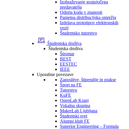
Izobraževanje gostujočega
predavatelja
Odprta koda v znanosti
Pametna distribucijska omrežja
Izdelava prototipov elektronskih
vezij
Študentsko tutorstvo
Študentska društva
Študentska društva
Štromar
BEST
EESTEC
IEEE
Uporabne povezave
Zaposlitve, štipendije in prakse
Šport na FE
Tutorstvo
KuFE
OpenLab Kranj
Vokalna skupina
MakerLab Ljubljana
Študentski svet
Alumni klub FE
Superior Engineering – Formula