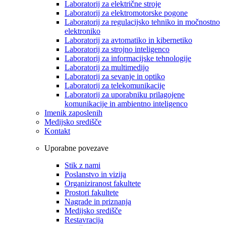
Laboratorij za električne stroje
Laboratorij za elektromotorske pogone
Laboratorij za regulacijsko tehniko in močnostno
elektroniko
Laboratorij za avtomatiko in kibernetiko
Laboratorij za strojno inteligenco
Laboratorij za informacijske tehnologije
Laboratorij za multimedijo
Laboratorij za sevanje in optiko
Laboratorij za telekomunikacije
Laboratorij za uporabniku prilagojene
komunikacije in ambientno inteligenco
Imenik zaposlenih
Medijsko središče
Kontakt
Uporabne povezave
Stik z nami
Poslanstvo in vizija
Organiziranost fakultete
Prostori fakultete
Nagrade in priznanja
Medijsko središče
Restavracija