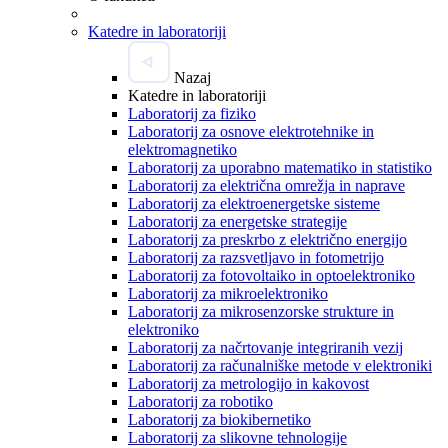
Katedre in laboratoriji
Nazaj
Katedre in laboratoriji
Laboratorij za fiziko
Laboratorij za osnove elektrotehnike in
elektromagnetiko
Laboratorij za uporabno matematiko in statistiko
Laboratorij za električna omrežja in naprave
Laboratorij za elektroenergetske sisteme
Laboratorij za energetske strategije
Laboratorij za preskrbo z električno energijo
Laboratorij za razsvetljavo in fotometrijo
Laboratorij za fotovoltaiko in optoelektroniko
Laboratorij za mikroelektroniko
Laboratorij za mikrosenzorske strukture in
elektroniko
Laboratorij za načrtovanje integriranih vezij
Laboratorij za računalniške metode v elektroniki
Laboratorij za metrologijo in kakovost
Laboratorij za robotiko
Laboratorij za biokibernetiko
Laboratorij za slikovne tehnologije