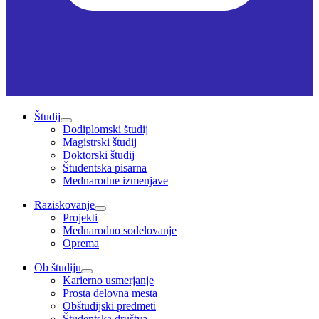
Študij
Dodiplomski študij
Magistrski študij
Doktorski študij
Študentska pisarna
Mednarodne izmenjave
Raziskovanje
Projekti
Mednarodno sodelovanje
Oprema
Ob študiju
Karierno usmerjanje
Prosta delovna mesta
Obštudijski predmeti
Študentska društva