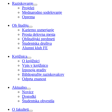
Raziskovanje
Projekti
Mednarodno sodelovanje
Oprema
Ob študiju
Karierno usmerjanje
Prosta delovna mesta
Obštudijski predmeti
Študentska društva
Alumni klub FE
Knjižnica
O knjižnici
Vpis v knjižnico
Izposoja gradiv
Bibliografije raziskovalcev
Odprta znanost
Aktualno
Novice
Dogodki
Študentska obvestila
O fakulteti