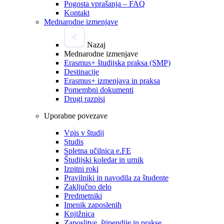
Pogosta vprašanja – FAQ
Kontakt
Mednarodne izmenjave
Nazaj
Mednarodne izmenjave
Erasmus+ študijska praksa (SMP)
Destinacije
Erasmus+ izmenjava in praksa
Pomembni dokumenti
Drugi razpisi
Uporabne povezave
Vpis v študij
Studis
Spletna učilnica e.FE
Študijski koledar in urnik
Izpitni roki
Pravilniki in navodila za študente
Zaključno delo
Predmetniki
Imenik zaposlenih
Knjižnica
Zaposlitve, štipendije in prakse