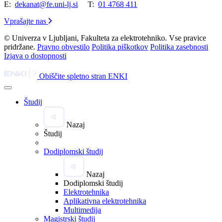
E:
dekanat@fe.uni-lj.si
T:
01 4768 411
Vprašajte nas
© Univerza v Ljubljani, Fakulteta za elektrotehniko. Vse pravice
pridržane.
Pravno obvestilo
Politika piškotkov
Politika zasebnosti
Izjava o dostopnosti
Obiščite spletno stran ENKI
Študij
Nazaj
Študij
Dodiplomski študij
Nazaj
Dodiplomski študij
Elektrotehnika
Aplikativna elektrotehnika
Multimedija
Magistrski študij