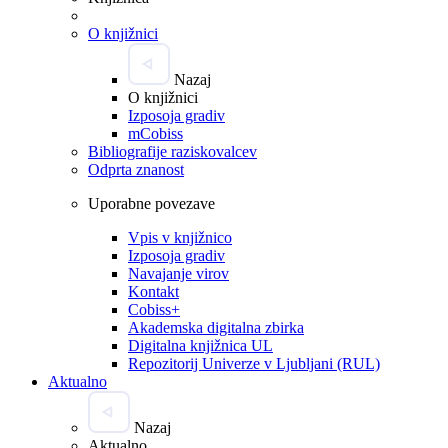
O knjižnici
Nazaj
O knjižnici
Izposoja gradiv
mCobiss
Bibliografije raziskovalcev
Odprta znanost
Uporabne povezave
Vpis v knjižnico
Izposoja gradiv
Navajanje virov
Kontakt
Cobiss+
Akademska digitalna zbirka
Digitalna knjižnica UL
Repozitorij Univerze v Ljubljani (RUL)
Aktualno
Nazaj
Aktualno