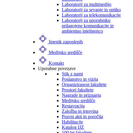
Laboratorij za multimedijo
Laboratorij za sevanje in optiko
Laboratorij za telekomunikacije
Laboratorij za uporabniku
prilagojene komunikacije in
ambientno inteligenco
Imenik zaposlenih
Medijsko središče
Kontakt
Uporabne povezave
Stik z nami
Poslanstvo in vizija
Organiziranost fakultete
Prostori fakultete
Nagrade in priznanja
Medijsko središče
Restavracija
Založba in trgovina
Pravni akti in poročila
Habilitacije
Katalog IJZ
100 let fakultete