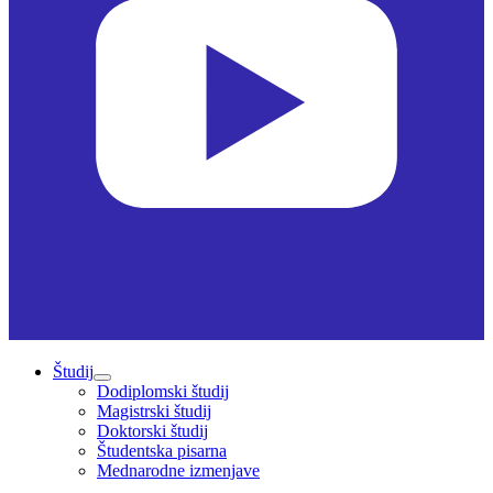
Študij
Dodiplomski študij
Magistrski študij
Doktorski študij
Študentska pisarna
Mednarodne izmenjave