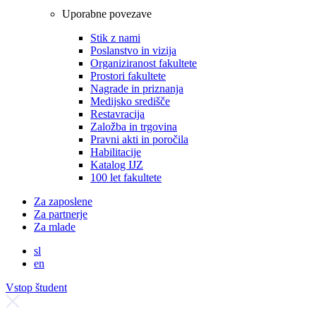
Uporabne povezave
Stik z nami
Poslanstvo in vizija
Organiziranost fakultete
Prostori fakultete
Nagrade in priznanja
Medijsko središče
Restavracija
Založba in trgovina
Pravni akti in poročila
Habilitacije
Katalog IJZ
100 let fakultete
Za zaposlene
Za partnerje
Za mlade
sl
en
Vstop študent