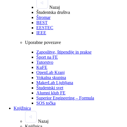
Nazaj
Študentska društva
Štromar
BEST
EESTEC
IEEE
Uporabne povezave
Zaposlitve, štipendije in prakse
Šport na FE
Tutorstvo
KuFE
OpenLab Kranj
Vokalna skupina
MakerLab Ljubljana
Študentski svet
Alumni klub FE
Superior Engineering – Formula
SOS točka
Knjižnica
Nazaj
Knjižnica