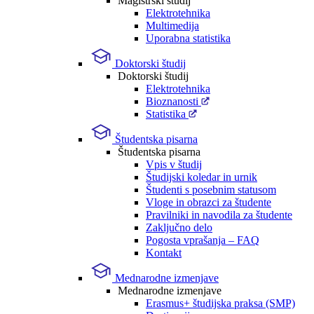
Magistrski študij
Elektrotehnika
Multimedija
Uporabna statistika
Doktorski študij
Doktorski študij
Elektrotehnika
Bioznanosti
Statistika
Študentska pisarna
Študentska pisarna
Vpis v študij
Študijski koledar in urnik
Študenti s posebnim statusom
Vloge in obrazci za študente
Pravilniki in navodila za študente
Zaključno delo
Pogosta vprašanja – FAQ
Kontakt
Mednarodne izmenjave
Mednarodne izmenjave
Erasmus+ študijska praksa (SMP)