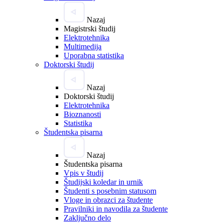
Nazaj
Magistrski študij
Elektrotehnika
Multimedija
Uporabna statistika
Doktorski študij
Nazaj
Doktorski študij
Elektrotehnika
Bioznanosti
Statistika
Študentska pisarna
Nazaj
Študentska pisarna
Vpis v študij
Študijski koledar in urnik
Študenti s posebnim statusom
Vloge in obrazci za študente
Pravilniki in navodila za študente
Zaključno delo