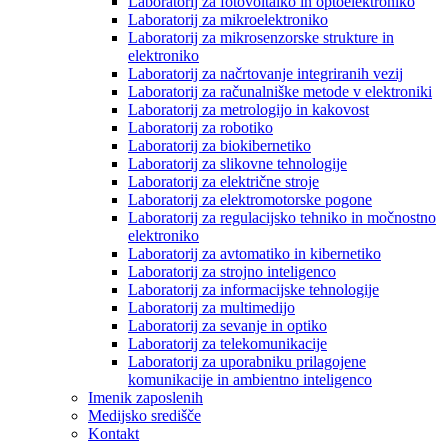
Laboratorij za fotovoltaiko in optoelektroniko
Laboratorij za mikroelektroniko
Laboratorij za mikrosenzorske strukture in
elektroniko
Laboratorij za načrtovanje integriranih vezij
Laboratorij za računalniške metode v elektroniki
Laboratorij za metrologijo in kakovost
Laboratorij za robotiko
Laboratorij za biokibernetiko
Laboratorij za slikovne tehnologije
Laboratorij za električne stroje
Laboratorij za elektromotorske pogone
Laboratorij za regulacijsko tehniko in močnostno
elektroniko
Laboratorij za avtomatiko in kibernetiko
Laboratorij za strojno inteligenco
Laboratorij za informacijske tehnologije
Laboratorij za multimedijo
Laboratorij za sevanje in optiko
Laboratorij za telekomunikacije
Laboratorij za uporabniku prilagojene
komunikacije in ambientno inteligenco
Imenik zaposlenih
Medijsko središče
Kontakt