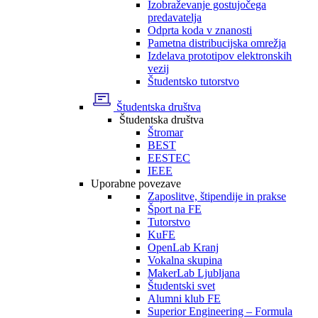
Izobraževanje gostujočega
predavatelja
Odprta koda v znanosti
Pametna distribucijska omrežja
Izdelava prototipov elektronskih
vezij
Študentsko tutorstvo
Študentska društva
Študentska društva
Štromar
BEST
EESTEC
IEEE
Uporabne povezave
Zaposlitve, štipendije in prakse
Šport na FE
Tutorstvo
KuFE
OpenLab Kranj
Vokalna skupina
MakerLab Ljubljana
Študentski svet
Alumni klub FE
Superior Engineering – Formula