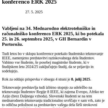
konferenco ERK 2025
Datum objave:
27. 5. 2025
Vabljeni na 34. Mednarodno elektrotehniško in
računalniško konferenco ERK 2025, ki bo potekala
25. in 26. septembra 2025, v GH Bernardin v
Portorožu.
Tudi letos bo v sklopu konference potekalo študentsko tekmovanje
IEEE, namenjeno predstavitvi raziskovalnega dela študentov.
Vabimo vse študente, še posebej magistrske študente, ki v
študijskem letu 2024/25 zaključujejo študij, da se prijavijo in
sodelujejo.
Rok za oddajo prispevka v obsegu 4 strani je
8. julij 2025
.
Tekmovanje predstavlja tudi izbirno stopnjo za udeležbo na
tekmovanju študentov Regije 8 IEEE, ki zajema Evropo, Afriko ter
Azijo (brez Daljnega vzhoda). Slovenski študenti se na tem
mednarodnem tekmovanju tradicionalno uvrščajo v sam vrh, zato je
to odlična priložnost za predstavitev vašega dela širši strokovni