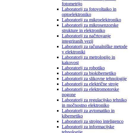
fotometrijo
Laboratorij za fotovoltaiko in
optoelektroniko
Laboratorij za mikroelektroniko
Laboratorij za mikrosenzorske
strukture in elektroniko
Laboratorij za načrtovanje
integriranih vezij
Laboratorij za računalniške metode
v elektroniki
Laboratorij za metrologijo in
kakovost
Laboratorij za robotiko
Laboratorij za biokibernetiko
Laboratorij za slikovne tehnologije
Laboratorij za električne stroje
Laboratorij za elektromotorske
pogone
Laboratorij za regulacijsko tehniko
in močnostno elektroniko
Laboratorij za avtomatiko in
kibernetiko
Laboratorij za strojno inteligenco
Laboratorij za informacijske
tehnologije