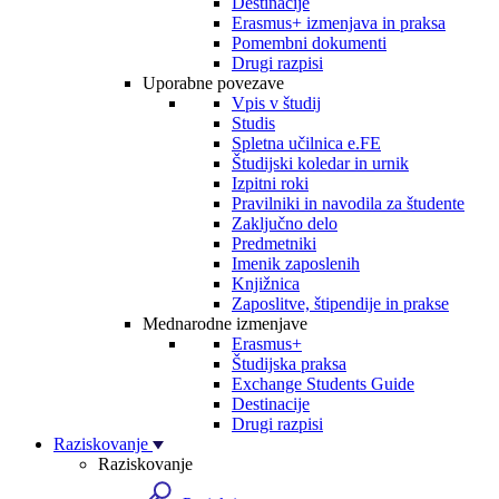
Destinacije
Erasmus+ izmenjava in praksa
Pomembni dokumenti
Drugi razpisi
Uporabne povezave
Vpis v študij
Studis
Spletna učilnica e.FE
Študijski koledar in urnik
Izpitni roki
Pravilniki in navodila za študente
Zaključno delo
Predmetniki
Imenik zaposlenih
Knjižnica
Zaposlitve, štipendije in prakse
Mednarodne izmenjave
Erasmus+
Študijska praksa
Exchange Students Guide
Destinacije
Drugi razpisi
Raziskovanje
Raziskovanje