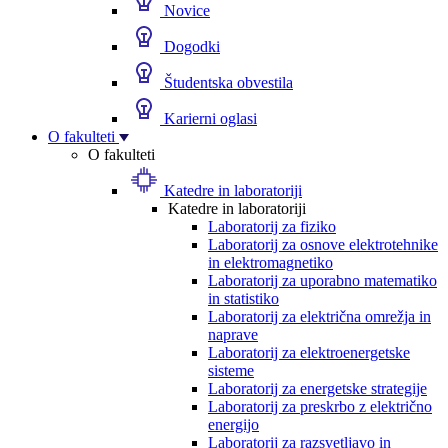
Novice
Dogodki
Študentska obvestila
Karierni oglasi
O fakulteti
O fakulteti
Katedre in laboratoriji
Katedre in laboratoriji
Laboratorij za fiziko
Laboratorij za osnove elektrotehnike
in elektromagnetiko
Laboratorij za uporabno matematiko
in statistiko
Laboratorij za električna omrežja in
naprave
Laboratorij za elektroenergetske
sisteme
Laboratorij za energetske strategije
Laboratorij za preskrbo z električno
energijo
Laboratorij za razsvetljavo in