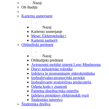
Nazaj
Ob študiju
Karierno usmerjanje
Nazaj
Karierno usmerjanje
Mesec Elektrotehnike+
Karierni partnerji
Obštudijski predmeti
Nazaj
Obštudijski predmeti
Avtonomni mobilni sistemi Lego Mindstorms
Dnevi industrijske robotike
Izdelava in programiranje mikrokrmilnika
Izobraževalno-promocijski projekti
Izobraževanje gostujočega predavatelja
Odprta koda v znanosti
Pametna distribucijska omrežja
Izdelava prototipov elektronskih vezij
Študentsko tutorstvo
Študentska društva