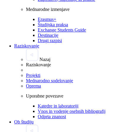
Mednarodne izmenjave
Erasmus+
Študijska praksa
Exchange Students Guide
Destinacije
Drugi razpisi
Raziskovanje
Nazaj
Raziskovanje
Projekti
Mednarodno sodelovanje
Oprema
Uporabne povezave
Katedre in laboratoriji
Vnos in vodenje osebnih bibliografij
Odprta znanost
Ob študiju