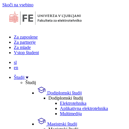
Skoči na vsebino
Za zaposlene
Za partnerje
Za mlade
Vstop študent
sl
en
Študij
Študij
Dodiplomski študij
Dodiplomski študij
Elektrotehnika
Aplikativna elektrotehnika
Multimedija
Magistrski študij