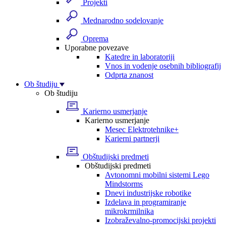
Projekti
Mednarodno sodelovanje
Oprema
Uporabne povezave
Katedre in laboratoriji
Vnos in vodenje osebnih bibliografij
Odprta znanost
Ob študiju
Ob študiju
Karierno usmerjanje
Karierno usmerjanje
Mesec Elektrotehnike+
Karierni partnerji
Obštudijski predmeti
Obštudijski predmeti
Avtonomni mobilni sistemi Lego
Mindstorms
Dnevi industrijske robotike
Izdelava in programiranje
mikrokrmilnika
Izobraževalno-promocijski projekti