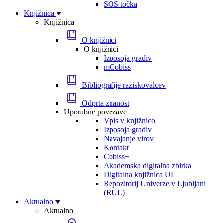
SOS točka
Knjižnica
Knjižnica
O knjižnici
O knjižnici
Izposoja gradiv
mCobiss
Bibliografije raziskovalcev
Odprta znanost
Uporabne povezave
Vpis v knjižnico
Izposoja gradiv
Navajanje virov
Kontakt
Cobiss+
Akademska digitalna zbirka
Digitalna knjižnica UL
Repozitorij Univerze v Ljubljani
(RUL)
Aktualno
Aktualno