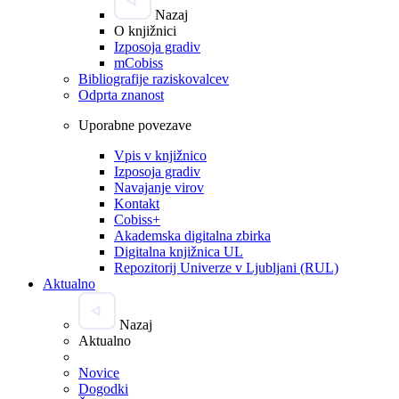
Nazaj
O knjižnici
Izposoja gradiv
mCobiss
Bibliografije raziskovalcev
Odprta znanost
Uporabne povezave
Vpis v knjižnico
Izposoja gradiv
Navajanje virov
Kontakt
Cobiss+
Akademska digitalna zbirka
Digitalna knjižnica UL
Repozitorij Univerze v Ljubljani (RUL)
Aktualno
Nazaj
Aktualno
Novice
Dogodki