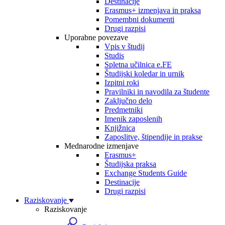
Destinacije
Erasmus+ izmenjava in praksa
Pomembni dokumenti
Drugi razpisi
Uporabne povezave
Vpis v študij
Studis
Spletna učilnica e.FE
Študijski koledar in urnik
Izpitni roki
Pravilniki in navodila za študente
Zaključno delo
Predmetniki
Imenik zaposlenih
Knjižnica
Zaposlitve, štipendije in prakse
Mednarodne izmenjave
Erasmus+
Študijska praksa
Exchange Students Guide
Destinacije
Drugi razpisi
Raziskovanje
Raziskovanje