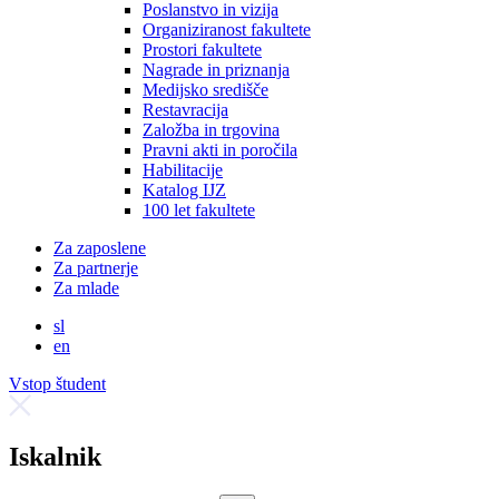
Poslanstvo in vizija
Organiziranost fakultete
Prostori fakultete
Nagrade in priznanja
Medijsko središče
Restavracija
Založba in trgovina
Pravni akti in poročila
Habilitacije
Katalog IJZ
100 let fakultete
Za zaposlene
Za partnerje
Za mlade
sl
en
Vstop študent
Iskalnik