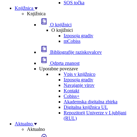
SOS točka
Knjižnica
Knjižnica
O knjižnici
O knjižnici
Izposoja gradiv
mCobiss
Bibliografije raziskovalcev
Odprta znanost
Uporabne povezave
Vpis v knjižnico
Izposoja gradiv
Navajanje virov
Kontakt
Cobiss+
Akademska digitalna zbirka
Digitalna knjižnica UL
Repozitorij Univerze v Ljubljani
(RUL)
Aktualno
Aktualno