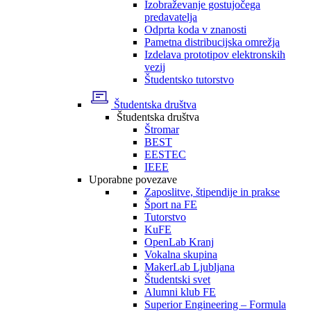
Izobraževanje gostujočega
predavatelja
Odprta koda v znanosti
Pametna distribucijska omrežja
Izdelava prototipov elektronskih
vezij
Študentsko tutorstvo
Študentska društva
Študentska društva
Štromar
BEST
EESTEC
IEEE
Uporabne povezave
Zaposlitve, štipendije in prakse
Šport na FE
Tutorstvo
KuFE
OpenLab Kranj
Vokalna skupina
MakerLab Ljubljana
Študentski svet
Alumni klub FE
Superior Engineering – Formula