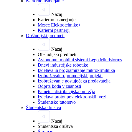
Karierno usmerjanje
Nazaj
Karierno usmerjanje
Mesec Elektrotehnike+
Karierni partnerji
Obštudijski predmeti
Nazaj
Obštudijski predmeti
Avtonomni mobilni sistemi Lego Mindstorms
Dnevi industrijske robotike
Izdelava in programiranje mikrokrmilnika
Izobraževalno-promocijski projekti
Izobraževanje gostujočega predavatelja
Odprta koda v znanosti
Pametna distribucijska omrežja
Izdelava prototipov elektronskih vezij
Študentsko tutorstvo
Študentska društva
Nazaj
Študentska društva
Štromar