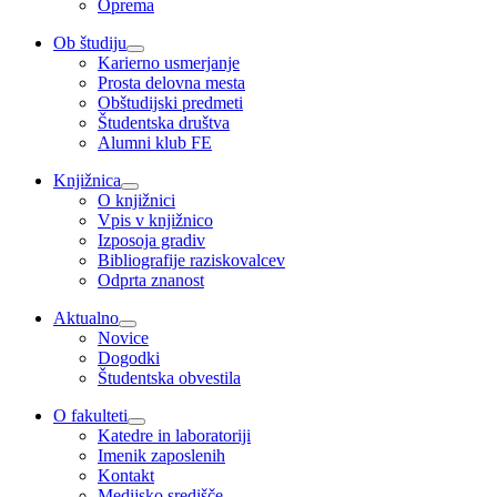
Oprema
Ob študiju
Karierno usmerjanje
Prosta delovna mesta
Obštudijski predmeti
Študentska društva
Alumni klub FE
Knjižnica
O knjižnici
Vpis v knjižnico
Izposoja gradiv
Bibliografije raziskovalcev
Odprta znanost
Aktualno
Novice
Dogodki
Študentska obvestila
O fakulteti
Katedre in laboratoriji
Imenik zaposlenih
Kontakt
Medijsko središče