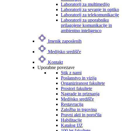
Laboratorij za multimedijo
Laboratorij za sevanje in optiko
Laboratorij za telekomunikacije
Laboratorij za uporabniku
prilagojene komunikacije in
ambientno inteligenco
Imenik zaposlenih
Medijsko središče
Kontakt
Uporabne povezave
Stik z nami
Poslanstvo in vizija
Organiziranost fakultete
Prostori fakultete
Nagrade in priznanja
Medijsko središče
Restavracija
Založba in trgovina
Pravni akti in poročila
Habilitacije
Katalog IJZ
100 let fakultete