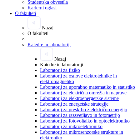
Študentska obvestila
Karierni oglasi
O fakulteti
Nazaj
O fakulteti
Katedre in laboratoriji
Nazaj
Katedre in laboratoriji
Laboratorij za fiziko
Laboratorij za osnove elektrotehnike in
elektromagnetiko
Laboratorij za uporabno matematiko in statistiko
Laboratorij za električna omrežja in naprave
Laboratorij za elektroenergetske sisteme
Laboratorij za energetske strategije
Laboratorij za preskrbo z električno energijo
Laboratorij za razsvetljavo in fotometrijo
Laboratorij za fotovoltaiko in optoelektroniko
Laboratorij za mikroelektroniko
Laboratorij za mikrosenzorske strukture in
elektroniko