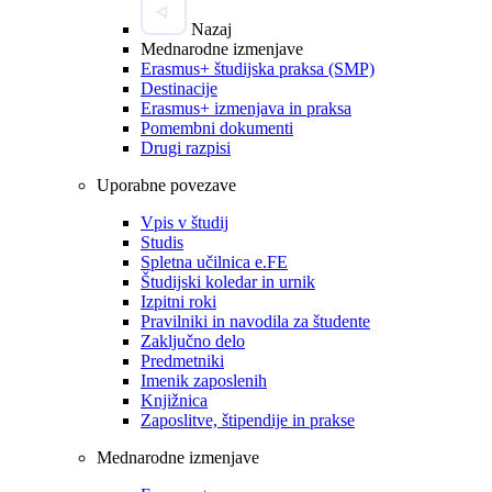
Nazaj
Mednarodne izmenjave
Erasmus+ študijska praksa (SMP)
Destinacije
Erasmus+ izmenjava in praksa
Pomembni dokumenti
Drugi razpisi
Uporabne povezave
Vpis v študij
Studis
Spletna učilnica e.FE
Študijski koledar in urnik
Izpitni roki
Pravilniki in navodila za študente
Zaključno delo
Predmetniki
Imenik zaposlenih
Knjižnica
Zaposlitve, štipendije in prakse
Mednarodne izmenjave