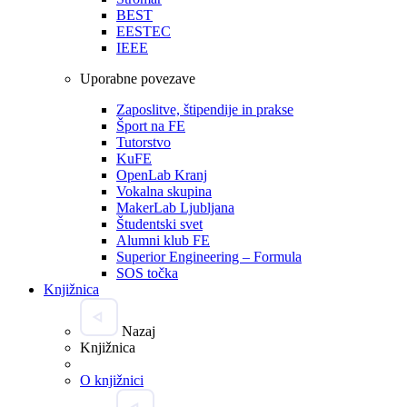
BEST
EESTEC
IEEE
Uporabne povezave
Zaposlitve, štipendije in prakse
Šport na FE
Tutorstvo
KuFE
OpenLab Kranj
Vokalna skupina
MakerLab Ljubljana
Študentski svet
Alumni klub FE
Superior Engineering – Formula
SOS točka
Knjižnica
Nazaj
Knjižnica
O knjižnici