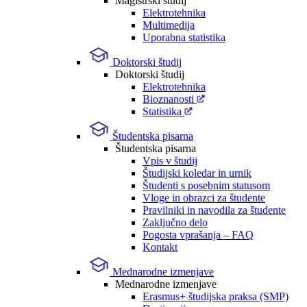
Magistrski študij
Elektrotehnika
Multimedija
Uporabna statistika
Doktorski študij
Doktorski študij
Elektrotehnika
Bioznanosti
Statistika
Študentska pisarna
Študentska pisarna
Vpis v študij
Študijski koledar in urnik
Študenti s posebnim statusom
Vloge in obrazci za študente
Pravilniki in navodila za študente
Zaključno delo
Pogosta vprašanja – FAQ
Kontakt
Mednarodne izmenjave
Mednarodne izmenjave
Erasmus+ študijska praksa (SMP)