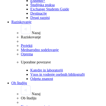
Erasmus+
Študijska praksa
Exchange Students Guide
Destinacije
Drugi razpisi
Raziskovanje
Nazaj
Raziskovanje
Projekti
Mednarodno sodelovanje
Oprema
Uporabne povezave
Katedre in laboratoriji
Vnos in vodenje osebnih bibliografij
Odprta znanost
Ob študiju
Nazaj
Ob študiju