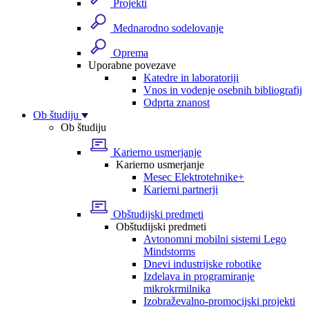
Projekti
Mednarodno sodelovanje
Oprema
Uporabne povezave
Katedre in laboratoriji
Vnos in vodenje osebnih bibliografij
Odprta znanost
Ob študiju
Ob študiju
Karierno usmerjanje
Karierno usmerjanje
Mesec Elektrotehnike+
Karierni partnerji
Obštudijski predmeti
Obštudijski predmeti
Avtonomni mobilni sistemi Lego
Mindstorms
Dnevi industrijske robotike
Izdelava in programiranje
mikrokrmilnika
Izobraževalno-promocijski projekti