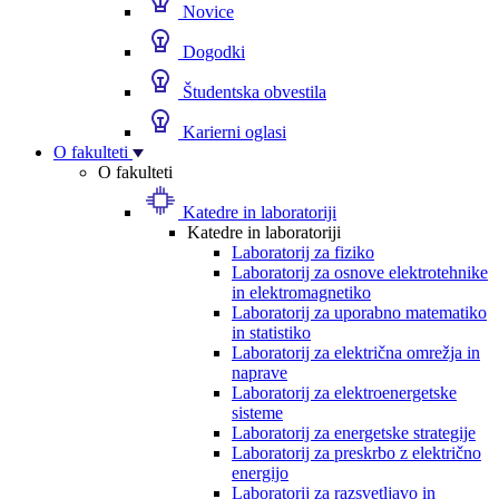
Novice
Dogodki
Študentska obvestila
Karierni oglasi
O fakulteti
O fakulteti
Katedre in laboratoriji
Katedre in laboratoriji
Laboratorij za fiziko
Laboratorij za osnove elektrotehnike
in elektromagnetiko
Laboratorij za uporabno matematiko
in statistiko
Laboratorij za električna omrežja in
naprave
Laboratorij za elektroenergetske
sisteme
Laboratorij za energetske strategije
Laboratorij za preskrbo z električno
energijo
Laboratorij za razsvetljavo in