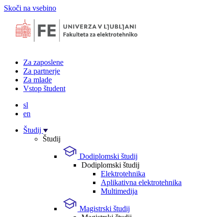
Skoči na vsebino
Za zaposlene
Za partnerje
Za mlade
Vstop študent
sl
en
Študij
Študij
Dodiplomski študij
Dodiplomski študij
Elektrotehnika
Aplikativna elektrotehnika
Multimedija
Magistrski študij