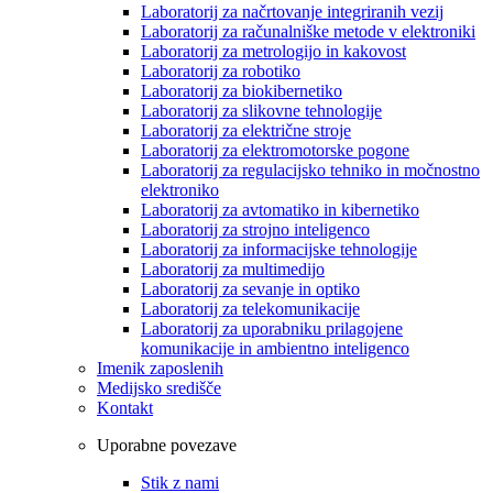
Laboratorij za načrtovanje integriranih vezij
Laboratorij za računalniške metode v elektroniki
Laboratorij za metrologijo in kakovost
Laboratorij za robotiko
Laboratorij za biokibernetiko
Laboratorij za slikovne tehnologije
Laboratorij za električne stroje
Laboratorij za elektromotorske pogone
Laboratorij za regulacijsko tehniko in močnostno
elektroniko
Laboratorij za avtomatiko in kibernetiko
Laboratorij za strojno inteligenco
Laboratorij za informacijske tehnologije
Laboratorij za multimedijo
Laboratorij za sevanje in optiko
Laboratorij za telekomunikacije
Laboratorij za uporabniku prilagojene
komunikacije in ambientno inteligenco
Imenik zaposlenih
Medijsko središče
Kontakt
Uporabne povezave
Stik z nami