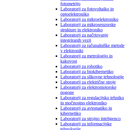
fotometrijo
Laboratorij za fotovoltaiko in
optoelektroniko
Laboratorij za mikroelektroniko
Laboratorij za mikrosenzorske
strukture in elektroniko
Laboratorij za načrtovanje
integriranih vezij
Laboratorij za računalniške metode
v elektroniki
Laboratorij za metrologijo in
kakovost
Laboratorij za robotiko
Laboratorij za biokibernetiko
Laboratorij za slikovne tehnologije
Laboratorij za električne stroje
Laboratorij za elektromotorske
pogone
Laboratorij za regulacijsko tehniko
in močnostno elektroniko
Laboratorij za avtomatiko in
kibernetiko
Laboratorij za strojno inteligenco
Laboratorij za informacijske
tehnologije