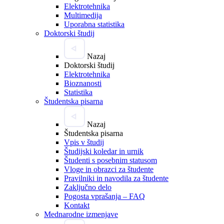
Elektrotehnika
Multimedija
Uporabna statistika
Doktorski študij
Nazaj
Doktorski študij
Elektrotehnika
Bioznanosti
Statistika
Študentska pisarna
Nazaj
Študentska pisarna
Vpis v študij
Študijski koledar in urnik
Študenti s posebnim statusom
Vloge in obrazci za študente
Pravilniki in navodila za študente
Zaključno delo
Pogosta vprašanja – FAQ
Kontakt
Mednarodne izmenjave