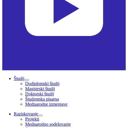
Študij
Dodiplomski študij
Magistrski študij
Doktorski študij
Študentska pisarna
Mednarodne izmenjave
Raziskovanje
Projekti
Mednarodno sodelovanje