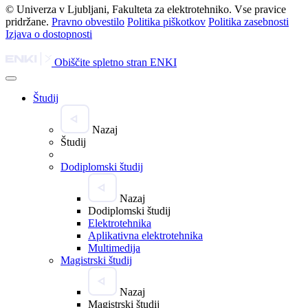
© Univerza v Ljubljani, Fakulteta za elektrotehniko. Vse pravice
pridržane.
Pravno obvestilo
Politika piškotkov
Politika zasebnosti
Izjava o dostopnosti
Obiščite spletno stran ENKI
Študij
Nazaj
Študij
Dodiplomski študij
Nazaj
Dodiplomski študij
Elektrotehnika
Aplikativna elektrotehnika
Multimedija
Magistrski študij
Nazaj
Magistrski študij