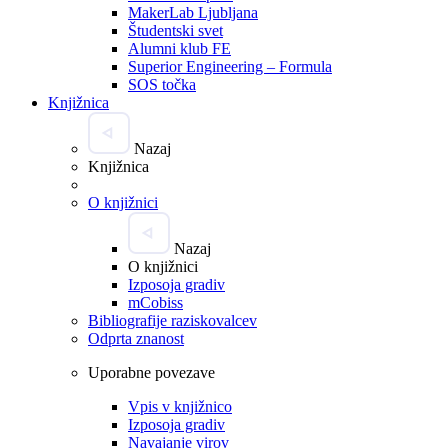
MakerLab Ljubljana
Študentski svet
Alumni klub FE
Superior Engineering – Formula
SOS točka
Knjižnica
Nazaj
Knjižnica
O knjižnici
Nazaj
O knjižnici
Izposoja gradiv
mCobiss
Bibliografije raziskovalcev
Odprta znanost
Uporabne povezave
Vpis v knjižnico
Izposoja gradiv
Navajanje virov