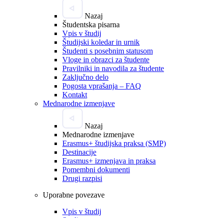
Nazaj
Študentska pisarna
Vpis v študij
Študijski koledar in urnik
Študenti s posebnim statusom
Vloge in obrazci za študente
Pravilniki in navodila za študente
Zaključno delo
Pogosta vprašanja – FAQ
Kontakt
Mednarodne izmenjave
Nazaj
Mednarodne izmenjave
Erasmus+ študijska praksa (SMP)
Destinacije
Erasmus+ izmenjava in praksa
Pomembni dokumenti
Drugi razpisi
Uporabne povezave
Vpis v študij