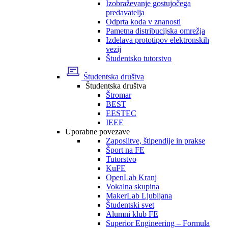
Izobraževanje gostujočega
predavatelja
Odprta koda v znanosti
Pametna distribucijska omrežja
Izdelava prototipov elektronskih
vezij
Študentsko tutorstvo
Študentska društva
Študentska društva
Štromar
BEST
EESTEC
IEEE
Uporabne povezave
Zaposlitve, štipendije in prakse
Šport na FE
Tutorstvo
KuFE
OpenLab Kranj
Vokalna skupina
MakerLab Ljubljana
Študentski svet
Alumni klub FE
Superior Engineering – Formula