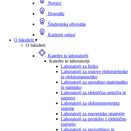
Novice
Dogodki
Študentska obvestila
Karierni oglasi
O fakulteti
O fakulteti
Katedre in laboratoriji
Katedre in laboratoriji
Laboratorij za fiziko
Laboratorij za osnove elektrotehnike
in elektromagnetiko
Laboratorij za uporabno matematiko
in statistiko
Laboratorij za električna omrežja in
naprave
Laboratorij za elektroenergetske
sisteme
Laboratorij za energetske strategije
Laboratorij za preskrbo z električno
energijo
Laboratorij za razsvetljavo in