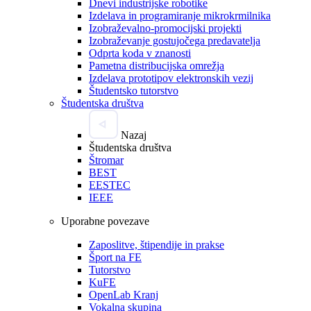
Dnevi industrijske robotike
Izdelava in programiranje mikrokrmilnika
Izobraževalno-promocijski projekti
Izobraževanje gostujočega predavatelja
Odprta koda v znanosti
Pametna distribucijska omrežja
Izdelava prototipov elektronskih vezij
Študentsko tutorstvo
Študentska društva
Nazaj
Študentska društva
Štromar
BEST
EESTEC
IEEE
Uporabne povezave
Zaposlitve, štipendije in prakse
Šport na FE
Tutorstvo
KuFE
OpenLab Kranj
Vokalna skupina