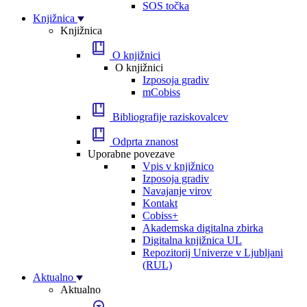
SOS točka
Knjižnica
Knjižnica
O knjižnici
O knjižnici
Izposoja gradiv
mCobiss
Bibliografije raziskovalcev
Odprta znanost
Uporabne povezave
Vpis v knjižnico
Izposoja gradiv
Navajanje virov
Kontakt
Cobiss+
Akademska digitalna zbirka
Digitalna knjižnica UL
Repozitorij Univerze v Ljubljani
(RUL)
Aktualno
Aktualno