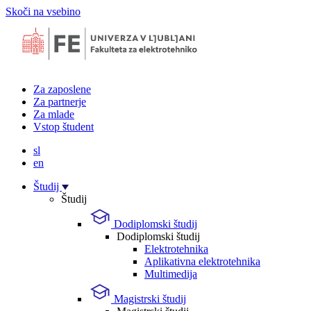
Skoči na vsebino
Za zaposlene
Za partnerje
Za mlade
Vstop študent
sl
en
Študij
Študij
Dodiplomski študij
Dodiplomski študij
Elektrotehnika
Aplikativna elektrotehnika
Multimedija
Magistrski študij