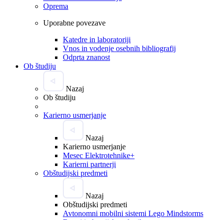
Oprema
Uporabne povezave
Katedre in laboratoriji
Vnos in vodenje osebnih bibliografij
Odprta znanost
Ob študiju
Nazaj
Ob študiju
Karierno usmerjanje
Nazaj
Karierno usmerjanje
Mesec Elektrotehnike+
Karierni partnerji
Obštudijski predmeti
Nazaj
Obštudijski predmeti
Avtonomni mobilni sistemi Lego Mindstorms