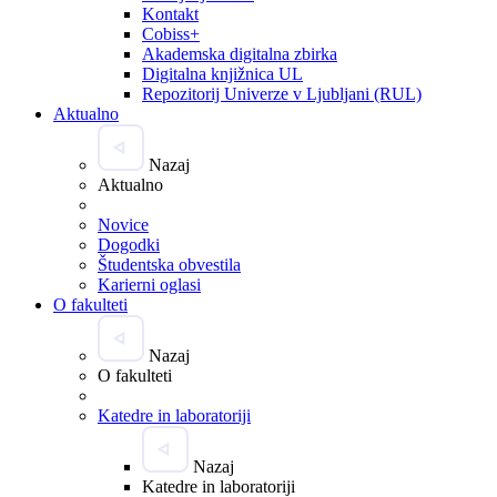
Kontakt
Cobiss+
Akademska digitalna zbirka
Digitalna knjižnica UL
Repozitorij Univerze v Ljubljani (RUL)
Aktualno
Nazaj
Aktualno
Novice
Dogodki
Študentska obvestila
Karierni oglasi
O fakulteti
Nazaj
O fakulteti
Katedre in laboratoriji
Nazaj
Katedre in laboratoriji