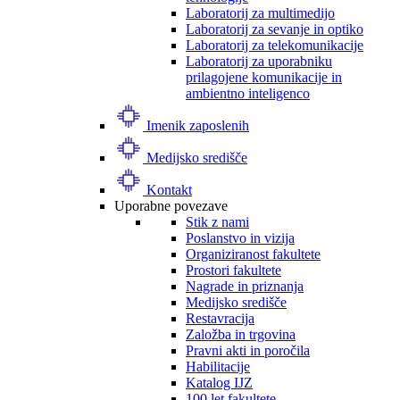
Laboratorij za multimedijo
Laboratorij za sevanje in optiko
Laboratorij za telekomunikacije
Laboratorij za uporabniku
prilagojene komunikacije in
ambientno inteligenco
Imenik zaposlenih
Medijsko središče
Kontakt
Uporabne povezave
Stik z nami
Poslanstvo in vizija
Organiziranost fakultete
Prostori fakultete
Nagrade in priznanja
Medijsko središče
Restavracija
Založba in trgovina
Pravni akti in poročila
Habilitacije
Katalog IJZ
100 let fakultete