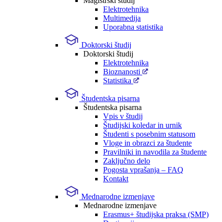
Magistrski študij
Elektrotehnika
Multimedija
Uporabna statistika
Doktorski študij
Doktorski študij
Elektrotehnika
Bioznanosti
Statistika
Študentska pisarna
Študentska pisarna
Vpis v študij
Študijski koledar in urnik
Študenti s posebnim statusom
Vloge in obrazci za študente
Pravilniki in navodila za študente
Zaključno delo
Pogosta vprašanja – FAQ
Kontakt
Mednarodne izmenjave
Mednarodne izmenjave
Erasmus+ študijska praksa (SMP)