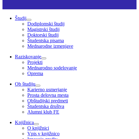
Študij
Dodiplomski študij
Magistrski študij
Doktorski študij
Študentska pisarna
Mednarodne izmenjave
Raziskovanje
Projekti
Mednarodno sodelovanje
Oprema
Ob študiju
Karierno usmerjanje
Prosta delovna mesta
Obštudijski predmeti
Študentska društva
Alumni klub FE
Knjižnica
O knjižnici
Vpis v knjižnico