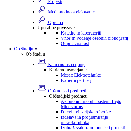
Projekti
Mednarodno sodelovanje
Oprema
Uporabne povezave
Katedre in laboratoriji
Vnos in vodenje osebnih bibliografij
Odprta znanost
Ob študiju
Ob študiju
Karierno usmerjanje
Karierno usmerjanje
Mesec Elektrotehnike+
Karierni partnerji
Obštudijski predmeti
Obštudijski predmeti
Avtonomni mobilni sistemi Lego
Mindstorms
Dnevi industrijske robotike
Izdelava in programiranje
mikrokrmilnika
Izobraževalno-promocijski projekti