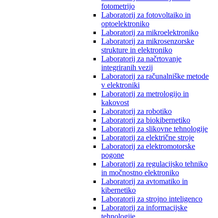
fotometrijo
Laboratorij za fotovoltaiko in
optoelektroniko
Laboratorij za mikroelektroniko
Laboratorij za mikrosenzorske
strukture in elektroniko
Laboratorij za načrtovanje
integriranih vezij
Laboratorij za računalniške metode
v elektroniki
Laboratorij za metrologijo in
kakovost
Laboratorij za robotiko
Laboratorij za biokibernetiko
Laboratorij za slikovne tehnologije
Laboratorij za električne stroje
Laboratorij za elektromotorske
pogone
Laboratorij za regulacijsko tehniko
in močnostno elektroniko
Laboratorij za avtomatiko in
kibernetiko
Laboratorij za strojno inteligenco
Laboratorij za informacijske
tehnologije