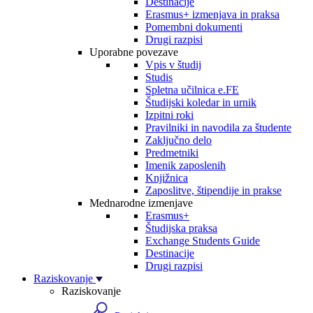
Destinacije
Erasmus+ izmenjava in praksa
Pomembni dokumenti
Drugi razpisi
Uporabne povezave
Vpis v študij
Studis
Spletna učilnica e.FE
Študijski koledar in urnik
Izpitni roki
Pravilniki in navodila za študente
Zaključno delo
Predmetniki
Imenik zaposlenih
Knjižnica
Zaposlitve, štipendije in prakse
Mednarodne izmenjave
Erasmus+
Študijska praksa
Exchange Students Guide
Destinacije
Drugi razpisi
Raziskovanje
Raziskovanje