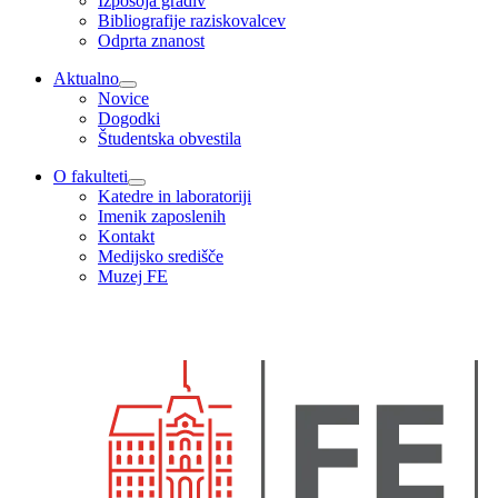
Izposoja gradiv
Bibliografije raziskovalcev
Odprta znanost
Aktualno
Novice
Dogodki
Študentska obvestila
O fakulteti
Katedre in laboratoriji
Imenik zaposlenih
Kontakt
Medijsko središče
Muzej FE