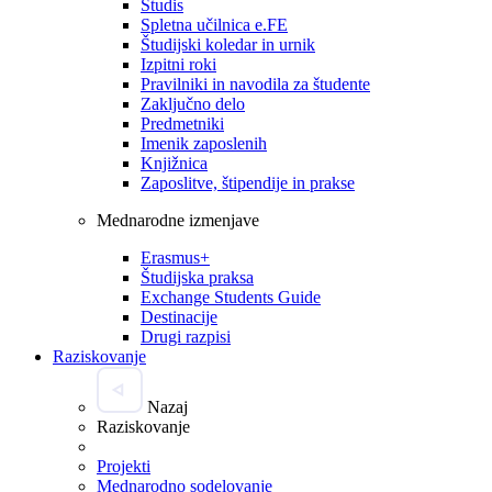
Studis
Spletna učilnica e.FE
Študijski koledar in urnik
Izpitni roki
Pravilniki in navodila za študente
Zaključno delo
Predmetniki
Imenik zaposlenih
Knjižnica
Zaposlitve, štipendije in prakse
Mednarodne izmenjave
Erasmus+
Študijska praksa
Exchange Students Guide
Destinacije
Drugi razpisi
Raziskovanje
Nazaj
Raziskovanje
Projekti
Mednarodno sodelovanje