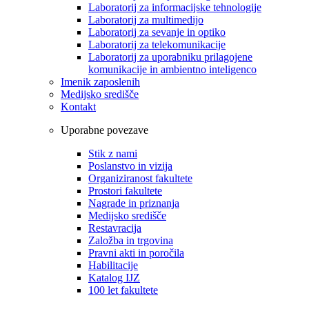
Laboratorij za informacijske tehnologije
Laboratorij za multimedijo
Laboratorij za sevanje in optiko
Laboratorij za telekomunikacije
Laboratorij za uporabniku prilagojene
komunikacije in ambientno inteligenco
Imenik zaposlenih
Medijsko središče
Kontakt
Uporabne povezave
Stik z nami
Poslanstvo in vizija
Organiziranost fakultete
Prostori fakultete
Nagrade in priznanja
Medijsko središče
Restavracija
Založba in trgovina
Pravni akti in poročila
Habilitacije
Katalog IJZ
100 let fakultete