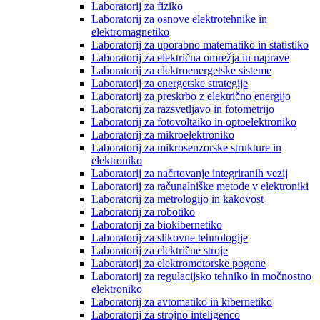
Laboratorij za fiziko
Laboratorij za osnove elektrotehnike in
elektromagnetiko
Laboratorij za uporabno matematiko in statistiko
Laboratorij za električna omrežja in naprave
Laboratorij za elektroenergetske sisteme
Laboratorij za energetske strategije
Laboratorij za preskrbo z električno energijo
Laboratorij za razsvetljavo in fotometrijo
Laboratorij za fotovoltaiko in optoelektroniko
Laboratorij za mikroelektroniko
Laboratorij za mikrosenzorske strukture in
elektroniko
Laboratorij za načrtovanje integriranih vezij
Laboratorij za računalniške metode v elektroniki
Laboratorij za metrologijo in kakovost
Laboratorij za robotiko
Laboratorij za biokibernetiko
Laboratorij za slikovne tehnologije
Laboratorij za električne stroje
Laboratorij za elektromotorske pogone
Laboratorij za regulacijsko tehniko in močnostno
elektroniko
Laboratorij za avtomatiko in kibernetiko
Laboratorij za strojno inteligenco