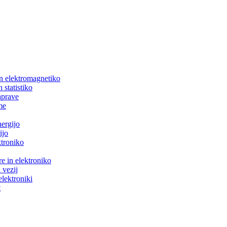
in elektromagnetiko
 statistiko
aprave
me
nergijo
ijo
ktroniko
e in elektroniko
 vezij
elektroniki
t