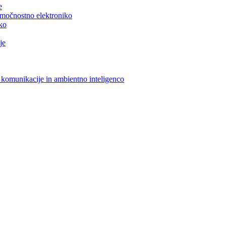
e
n močnostno elektroniko
iko
je
 komunikacije in ambientno inteligenco