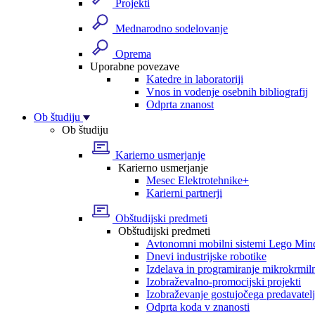
Projekti
Mednarodno sodelovanje
Oprema
Uporabne povezave
Katedre in laboratoriji
Vnos in vodenje osebnih bibliografij
Odprta znanost
Ob študiju
Ob študiju
Karierno usmerjanje
Karierno usmerjanje
Mesec Elektrotehnike+
Karierni partnerji
Obštudijski predmeti
Obštudijski predmeti
Avtonomni mobilni sistemi Lego Min
Dnevi industrijske robotike
Izdelava in programiranje mikrokrmil
Izobraževalno-promocijski projekti
Izobraževanje gostujočega predavatel
Odprta koda v znanosti