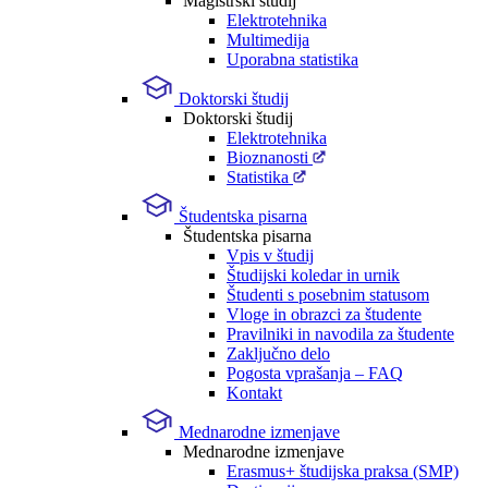
Magistrski študij
Elektrotehnika
Multimedija
Uporabna statistika
Doktorski študij
Doktorski študij
Elektrotehnika
Bioznanosti
Statistika
Študentska pisarna
Študentska pisarna
Vpis v študij
Študijski koledar in urnik
Študenti s posebnim statusom
Vloge in obrazci za študente
Pravilniki in navodila za študente
Zaključno delo
Pogosta vprašanja – FAQ
Kontakt
Mednarodne izmenjave
Mednarodne izmenjave
Erasmus+ študijska praksa (SMP)