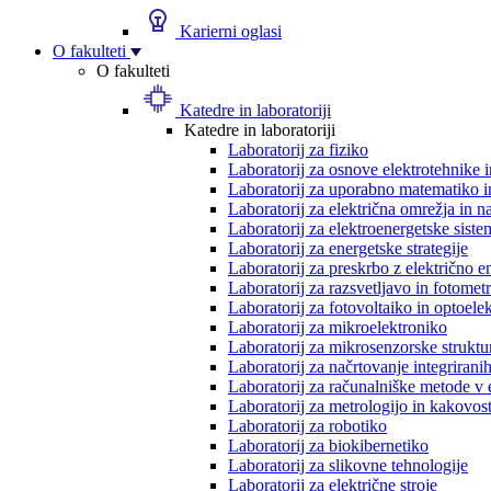
Karierni oglasi
O fakulteti
O fakulteti
Katedre in laboratoriji
Katedre in laboratoriji
Laboratorij za fiziko
Laboratorij za osnove elektrotehnike 
Laboratorij za uporabno matematiko in
Laboratorij za električna omrežja in n
Laboratorij za elektroenergetske siste
Laboratorij za energetske strategije
Laboratorij za preskrbo z električno e
Laboratorij za razsvetljavo in fotometr
Laboratorij za fotovoltaiko in optoele
Laboratorij za mikroelektroniko
Laboratorij za mikrosenzorske struktur
Laboratorij za načrtovanje integriranih
Laboratorij za računalniške metode v 
Laboratorij za metrologijo in kakovos
Laboratorij za robotiko
Laboratorij za biokibernetiko
Laboratorij za slikovne tehnologije
Laboratorij za električne stroje