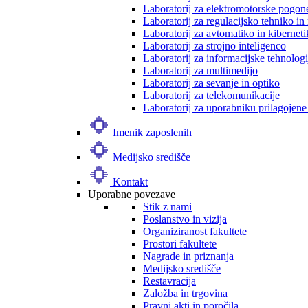
Laboratorij za elektromotorske pogon
Laboratorij za regulacijsko tehniko i
Laboratorij za avtomatiko in kibernet
Laboratorij za strojno inteligenco
Laboratorij za informacijske tehnologi
Laboratorij za multimedijo
Laboratorij za sevanje in optiko
Laboratorij za telekomunikacije
Laboratorij za uporabniku prilagojene
Imenik zaposlenih
Medijsko središče
Kontakt
Uporabne povezave
Stik z nami
Poslanstvo in vizija
Organiziranost fakultete
Prostori fakultete
Nagrade in priznanja
Medijsko središče
Restavracija
Založba in trgovina
Pravni akti in poročila