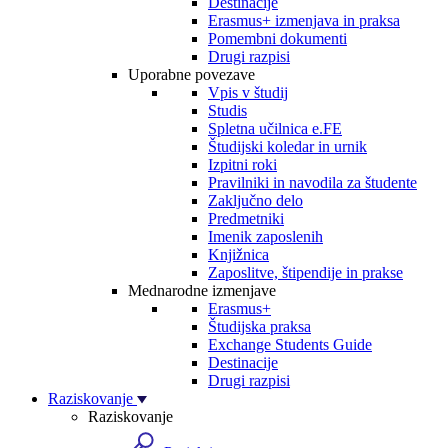
Destinacije
Erasmus+ izmenjava in praksa
Pomembni dokumenti
Drugi razpisi
Uporabne povezave
Vpis v študij
Studis
Spletna učilnica e.FE
Študijski koledar in urnik
Izpitni roki
Pravilniki in navodila za študente
Zaključno delo
Predmetniki
Imenik zaposlenih
Knjižnica
Zaposlitve, štipendije in prakse
Mednarodne izmenjave
Erasmus+
Študijska praksa
Exchange Students Guide
Destinacije
Drugi razpisi
Raziskovanje
Raziskovanje