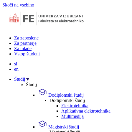
Skoči na vsebino
Za zaposlene
Za partnerje
Za mlade
Vstop študent
sl
en
Študij
Študij
Dodiplomski študij
Dodiplomski študij
Elektrotehnika
Aplikativna elektrotehnika
Multimedija
Magistrski študij