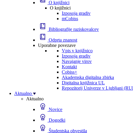
O knjižnici
O knjižnici
Izposoja gradiv
mCobiss
Bibliografije raziskovalcev
Odprta znanost
Uporabne povezave
Vpis v knjižnico
Izposoja gradiv
Navajanje virov
Kontakt
Cobiss+
Akademska digitalna zbirka
Digitalna knjižnica UL
Repozitorij Univerze v Ljubljani (RU
Aktualno
Aktualno
Novice
Dogodki
Študentska obvestila