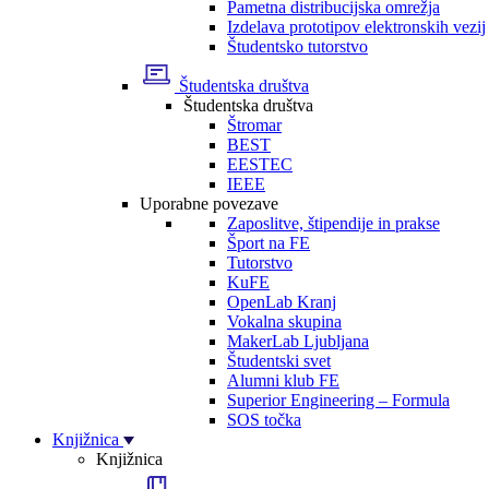
Pametna distribucijska omrežja
Izdelava prototipov elektronskih vezij
Študentsko tutorstvo
Študentska društva
Študentska društva
Štromar
BEST
EESTEC
IEEE
Uporabne povezave
Zaposlitve, štipendije in prakse
Šport na FE
Tutorstvo
KuFE
OpenLab Kranj
Vokalna skupina
MakerLab Ljubljana
Študentski svet
Alumni klub FE
Superior Engineering – Formula
SOS točka
Knjižnica
Knjižnica