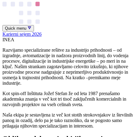
Quick menu
Karierni sejem 2026
INEA
Razvijamo specializirane rešitve za industrijo prihodnosti – od
izgradnje, avtomatizacije in nadzora proizvodnih linij, do vodenja
procesov, digitalizacije in industrijske energetike – po meri in na
ključ. Našim strankam zagotavljamo celovito izkušnjo, ki njihove
proizvodne procese nadgrajuje z neprimerljivo produktivnostjo in
usmerja k trajnostni prihodnosti. Na kratko –premikamo meje
industrije.
Kot spin-off Inštituta Jožef Stefan že od leta 1987 prenašamo
akademska znanja v več kot tri tisoč zaključenih komercialnih in
razvojnih projektov na vseh celinah sveta.
Naša ekipa je sestavljena iz več kot stotih strokovnjakov iz številnih
panog in ozadij, delo pa je tako raznoliko, da se pogosto samo
prilagaja njihovim specializacijam in interesom.