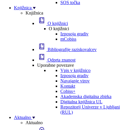
SOS točka
Knjižnica
Knjižnica
O knjižnici
O knjižnici
Izposoja gradiv
mCobiss
Bibliografije raziskovalcev
Odprta znanost
Uporabne povezave
Vpis v knjižnico
Izposoja gradiv
Navajanje virov
Kontakt
Cobiss+
Akademska digitalna zbirka
Digitalna knjižnica UL
Repozitorij Univerze v Ljubljani
(RUL)
Aktualno
Aktualno