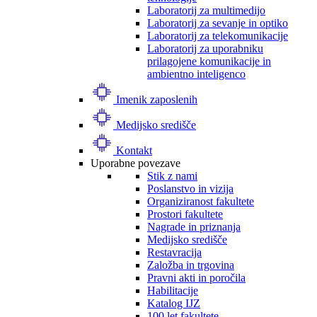
Laboratorij za multimedijo
Laboratorij za sevanje in optiko
Laboratorij za telekomunikacije
Laboratorij za uporabniku
prilagojene komunikacije in
ambientno inteligenco
Imenik zaposlenih
Medijsko središče
Kontakt
Uporabne povezave
Stik z nami
Poslanstvo in vizija
Organiziranost fakultete
Prostori fakultete
Nagrade in priznanja
Medijsko središče
Restavracija
Založba in trgovina
Pravni akti in poročila
Habilitacije
Katalog IJZ
100 let fakultete