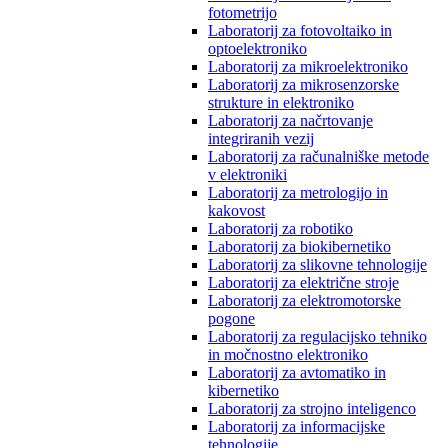
fotometrijo
Laboratorij za fotovoltaiko in
optoelektroniko
Laboratorij za mikroelektroniko
Laboratorij za mikrosenzorske
strukture in elektroniko
Laboratorij za načrtovanje
integriranih vezij
Laboratorij za računalniške metode
v elektroniki
Laboratorij za metrologijo in
kakovost
Laboratorij za robotiko
Laboratorij za biokibernetiko
Laboratorij za slikovne tehnologije
Laboratorij za električne stroje
Laboratorij za elektromotorske
pogone
Laboratorij za regulacijsko tehniko
in močnostno elektroniko
Laboratorij za avtomatiko in
kibernetiko
Laboratorij za strojno inteligenco
Laboratorij za informacijske
tehnologije