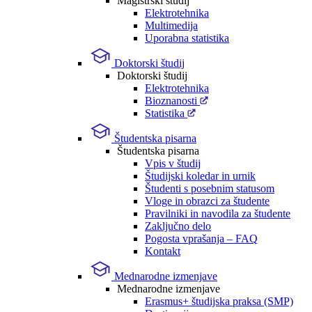
Magistrski študij
Elektrotehnika
Multimedija
Uporabna statistika
Doktorski študij
Doktorski študij
Elektrotehnika
Bioznanosti
Statistika
Študentska pisarna
Študentska pisarna
Vpis v študij
Študijski koledar in urnik
Študenti s posebnim statusom
Vloge in obrazci za študente
Pravilniki in navodila za študente
Zaključno delo
Pogosta vprašanja – FAQ
Kontakt
Mednarodne izmenjave
Mednarodne izmenjave
Erasmus+ študijska praksa (SMP)