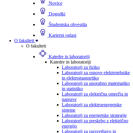
Novice
Dogodki
Študentska obvestila
Karierni oglasi
O fakulteti
O fakulteti
Katedre in laboratoriji
Katedre in laboratoriji
Laboratorij za fiziko
Laboratorij za osnove elektrotehnike
in elektromagnetiko
Laboratorij za uporabno matematiko
in statistiko
Laboratorij za električna omrežja in
naprave
Laboratorij za elektroenergetske
sisteme
Laboratorij za energetske strategije
Laboratorij za preskrbo z električno
energijo
Laboratorij za razsvetljavo in