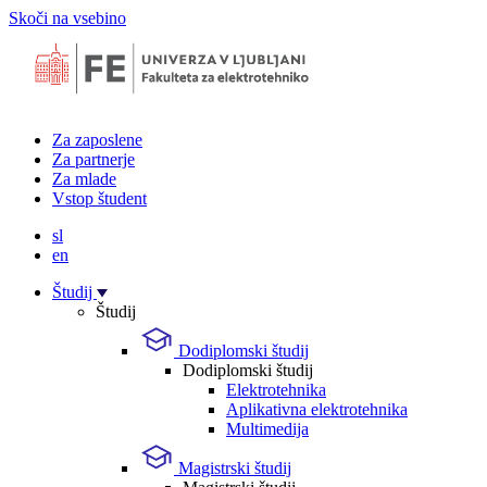
Skoči na vsebino
Za zaposlene
Za partnerje
Za mlade
Vstop študent
sl
en
Študij
Študij
Dodiplomski študij
Dodiplomski študij
Elektrotehnika
Aplikativna elektrotehnika
Multimedija
Magistrski študij