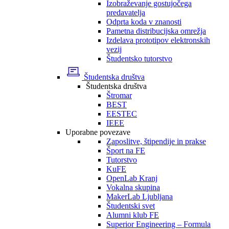
Izobraževanje gostujočega
predavatelja
Odprta koda v znanosti
Pametna distribucijska omrežja
Izdelava prototipov elektronskih
vezij
Študentsko tutorstvo
Študentska društva
Študentska društva
Štromar
BEST
EESTEC
IEEE
Uporabne povezave
Zaposlitve, štipendije in prakse
Šport na FE
Tutorstvo
KuFE
OpenLab Kranj
Vokalna skupina
MakerLab Ljubljana
Študentski svet
Alumni klub FE
Superior Engineering – Formula