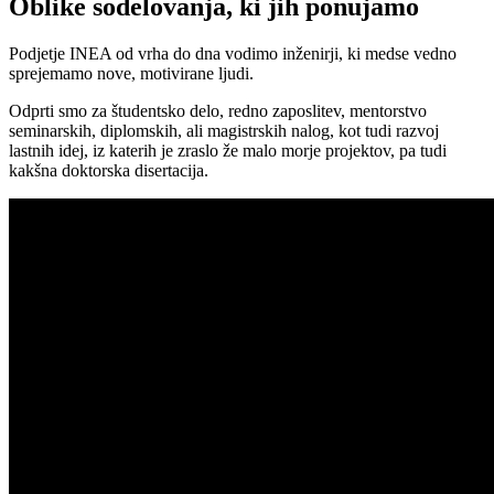
Oblike sodelovanja, ki jih ponujamo
Podjetje INEA od vrha do dna vodimo inženirji, ki medse vedno
sprejemamo nove, motivirane ljudi.
Odprti smo za študentsko delo, redno zaposlitev, mentorstvo
seminarskih, diplomskih, ali magistrskih nalog, kot tudi razvoj
lastnih idej, iz katerih je zraslo že malo morje projektov, pa tudi
kakšna doktorska disertacija.