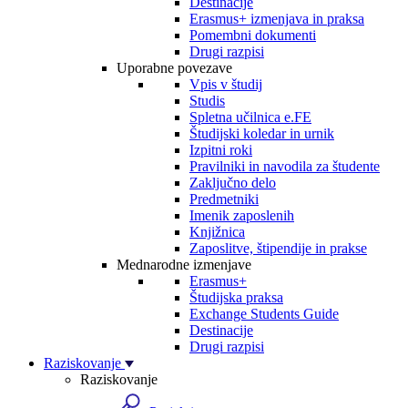
Destinacije
Erasmus+ izmenjava in praksa
Pomembni dokumenti
Drugi razpisi
Uporabne povezave
Vpis v študij
Studis
Spletna učilnica e.FE
Študijski koledar in urnik
Izpitni roki
Pravilniki in navodila za študente
Zaključno delo
Predmetniki
Imenik zaposlenih
Knjižnica
Zaposlitve, štipendije in prakse
Mednarodne izmenjave
Erasmus+
Študijska praksa
Exchange Students Guide
Destinacije
Drugi razpisi
Raziskovanje
Raziskovanje