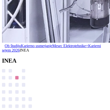
Ob študiju
Karierno usmerjanje
Mesec Elektrotehnike+
Karierni
sejem 2026
INEA
INEA