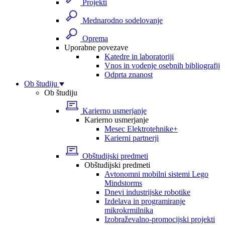
Projekti
Mednarodno sodelovanje
Oprema
Uporabne povezave
Katedre in laboratoriji
Vnos in vodenje osebnih bibliografij
Odprta znanost
Ob študiju
Ob študiju
Karierno usmerjanje
Karierno usmerjanje
Mesec Elektrotehnike+
Karierni partnerji
Obštudijski predmeti
Obštudijski predmeti
Avtonomni mobilni sistemi Lego
Mindstorms
Dnevi industrijske robotike
Izdelava in programiranje
mikrokrmilnika
Izobraževalno-promocijski projekti