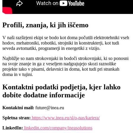
Profili, znanja, ki jih iščemo
V naši razširjeni ekipi se bodo kot doma počutili elektrotehniki vseh
hodov, mehatroniki, robotiki, strojniki in konstrukterji, kot tudi
seveda avtomatiki, programerji in energetiki z vizijo.
Najbližje so nam strokovnjaki in bodoči strokovnjaki, ki so ponosni
na svoje znanje in ga z veseljem nadgrajujejo skozi raznolike
projekte tako v pisarni, delavnici in doma, kot tudi pri strankah
doma in v tujini.
Kontaktni podatki podjetja, kjer lahko
dobite dodatne informacije
Kontaktni mail:
future@inea.eu
Spletna stran:
https://www.inea.eu/sl/o-nas/kariera/
LinkedIn:
linkedin.com/company/ineasolutions