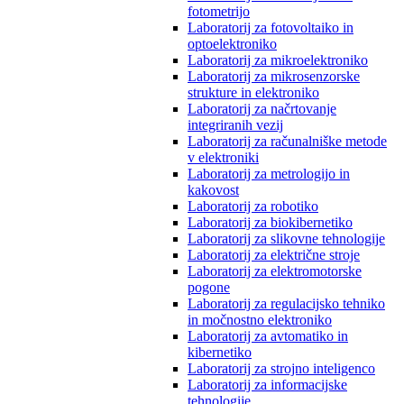
fotometrijo
Laboratorij za fotovoltaiko in
optoelektroniko
Laboratorij za mikroelektroniko
Laboratorij za mikrosenzorske
strukture in elektroniko
Laboratorij za načrtovanje
integriranih vezij
Laboratorij za računalniške metode
v elektroniki
Laboratorij za metrologijo in
kakovost
Laboratorij za robotiko
Laboratorij za biokibernetiko
Laboratorij za slikovne tehnologije
Laboratorij za električne stroje
Laboratorij za elektromotorske
pogone
Laboratorij za regulacijsko tehniko
in močnostno elektroniko
Laboratorij za avtomatiko in
kibernetiko
Laboratorij za strojno inteligenco
Laboratorij za informacijske
tehnologije