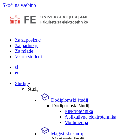
Skoči na vsebino
Za zaposlene
Za partnerje
Za mlade
Vstop študent
sl
en
Študij
Študij
Dodiplomski študij
Dodiplomski študij
Elektrotehnika
Aplikativna elektrotehnika
Multimedija
Magistrski študij