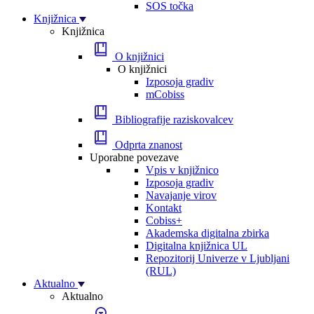
SOS točka
Knjižnica
Knjižnica
O knjižnici
O knjižnici
Izposoja gradiv
mCobiss
Bibliografije raziskovalcev
Odprta znanost
Uporabne povezave
Vpis v knjižnico
Izposoja gradiv
Navajanje virov
Kontakt
Cobiss+
Akademska digitalna zbirka
Digitalna knjižnica UL
Repozitorij Univerze v Ljubljani
(RUL)
Aktualno
Aktualno