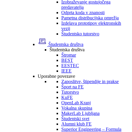
Izobraževanje gostujočega
predavatelja
Odprta koda v znanosti
Pametna distribucijska omrežja
Izdelava prototipov elektronskih
vezij
Študentsko tutorstvo
Študentska društva
Študentska društva
Štromar
BEST
EESTEC
IEEE
Uporabne povezave
Zaposlitve, štipendije in prakse
Šport na FE
Tutorstvo
KuFE
OpenLab Kranj
Vokalna skupina
MakerLab Ljubljana
Študentski svet
Alumni klub FE
Superior Engineering – Formula