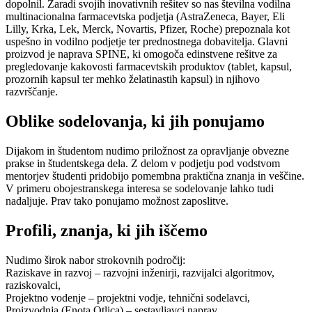
dopolnil. Zaradi svojih inovativnih rešitev so nas številna vodilna
multinacionalna farmacevtska podjetja (AstraZeneca, Bayer, Eli
Lilly, Krka, Lek, Merck, Novartis, Pfizer, Roche) prepoznala kot
uspešno in vodilno podjetje ter prednostnega dobavitelja. Glavni
proizvod je naprava SPINE, ki omogoča edinstvene rešitve za
pregledovanje kakovosti farmacevtskih produktov (tablet, kapsul,
prozornih kapsul ter mehko želatinastih kapsul) in njihovo
razvrščanje.
Oblike sodelovanja, ki jih ponujamo
Dijakom in študentom nudimo priložnost za opravljanje obvezne
prakse in študentskega dela. Z delom v podjetju pod vodstvom
mentorjev študenti pridobijo pomembna praktična znanja in veščine.
V primeru obojestranskega interesa se sodelovanje lahko tudi
nadaljuje. Prav tako ponujamo možnost zaposlitve.
Profili, znanja, ki jih iščemo
Nudimo širok nabor strokovnih področij:
Raziskave in razvoj – razvojni inženirji, razvijalci algoritmov,
raziskovalci,
Projektno vodenje – projektni vodje, tehnični sodelavci,
Proizvodnja (Enota Otlica) – sestavljavci naprav,