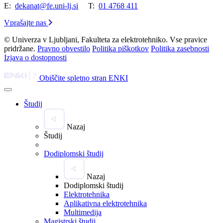
E:
dekanat@fe.uni-lj.si
T:
01 4768 411
Vprašajte nas
© Univerza v Ljubljani, Fakulteta za elektrotehniko. Vse pravice
pridržane.
Pravno obvestilo
Politika piškotkov
Politika zasebnosti
Izjava o dostopnosti
Obiščite spletno stran ENKI
Študij
Nazaj
Študij
Dodiplomski študij
Nazaj
Dodiplomski študij
Elektrotehnika
Aplikativna elektrotehnika
Multimedija
Magistrski študij