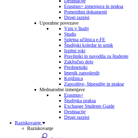
Destinacije
Erasmus+ izmenjava in praksa
Pomembni dokumenti
Drugi razpisi
Uporabne povezave
Vpis v študij
Studis
Spletna učilnica e.FE
Študijski koledar in urnik
Izpitni roki
Pravilniki in navodila za študente
Zaključno delo
Predmetniki
Imenik zaposlenih
Knjižnica
Zaposlitve, štipendije in prakse
Mednarodne izmenjave
Erasmus+
Študijska praksa
Exchange Students Guide
Destinacije
Drugi razpisi
Raziskovanje
Raziskovanje