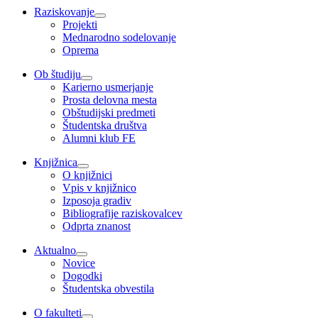
Raziskovanje
Projekti
Mednarodno sodelovanje
Oprema
Ob študiju
Karierno usmerjanje
Prosta delovna mesta
Obštudijski predmeti
Študentska društva
Alumni klub FE
Knjižnica
O knjižnici
Vpis v knjižnico
Izposoja gradiv
Bibliografije raziskovalcev
Odprta znanost
Aktualno
Novice
Dogodki
Študentska obvestila
O fakulteti