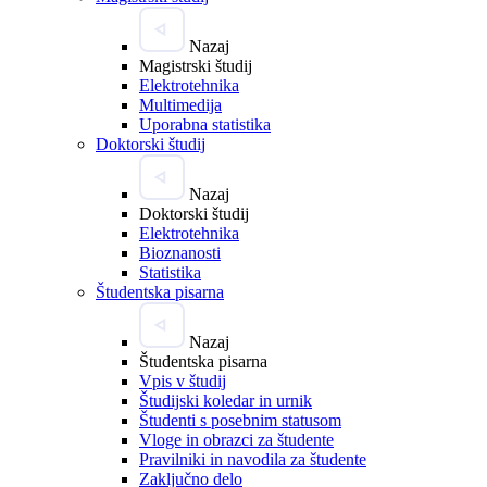
Nazaj
Magistrski študij
Elektrotehnika
Multimedija
Uporabna statistika
Doktorski študij
Nazaj
Doktorski študij
Elektrotehnika
Bioznanosti
Statistika
Študentska pisarna
Nazaj
Študentska pisarna
Vpis v študij
Študijski koledar in urnik
Študenti s posebnim statusom
Vloge in obrazci za študente
Pravilniki in navodila za študente
Zaključno delo