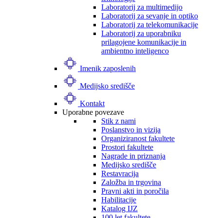
Laboratorij za multimedijo
Laboratorij za sevanje in optiko
Laboratorij za telekomunikacije
Laboratorij za uporabniku
prilagojene komunikacije in
ambientno inteligenco
Imenik zaposlenih
Medijsko središče
Kontakt
Uporabne povezave
Stik z nami
Poslanstvo in vizija
Organiziranost fakultete
Prostori fakultete
Nagrade in priznanja
Medijsko središče
Restavracija
Založba in trgovina
Pravni akti in poročila
Habilitacije
Katalog IJZ
100 let fakultete