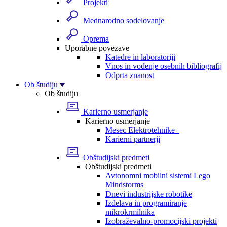
Projekti
Mednarodno sodelovanje
Oprema
Uporabne povezave
Katedre in laboratoriji
Vnos in vodenje osebnih bibliografij
Odprta znanost
Ob študiju
Ob študiju
Karierno usmerjanje
Karierno usmerjanje
Mesec Elektrotehnike+
Karierni partnerji
Obštudijski predmeti
Obštudijski predmeti
Avtonomni mobilni sistemi Lego
Mindstorms
Dnevi industrijske robotike
Izdelava in programiranje
mikrokrmilnika
Izobraževalno-promocijski projekti