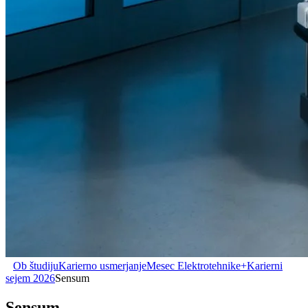
Ob študiju
Karierno usmerjanje
Mesec Elektrotehnike+
Karierni
sejem 2026
Sensum
Sensum