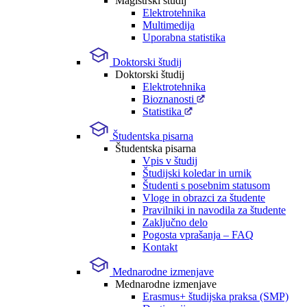
Magistrski študij
Elektrotehnika
Multimedija
Uporabna statistika
Doktorski študij
Doktorski študij
Elektrotehnika
Bioznanosti
Statistika
Študentska pisarna
Študentska pisarna
Vpis v študij
Študijski koledar in urnik
Študenti s posebnim statusom
Vloge in obrazci za študente
Pravilniki in navodila za študente
Zaključno delo
Pogosta vprašanja – FAQ
Kontakt
Mednarodne izmenjave
Mednarodne izmenjave
Erasmus+ študijska praksa (SMP)