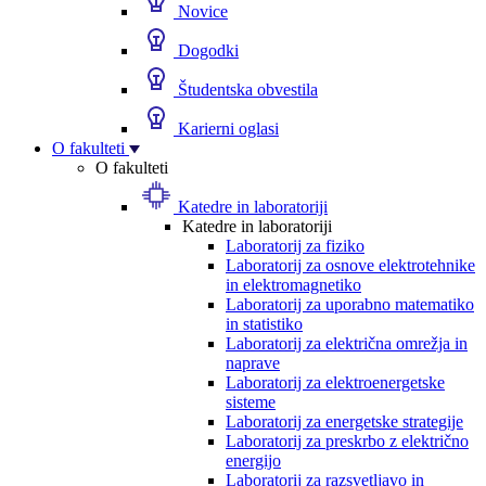
Novice
Dogodki
Študentska obvestila
Karierni oglasi
O fakulteti
O fakulteti
Katedre in laboratoriji
Katedre in laboratoriji
Laboratorij za fiziko
Laboratorij za osnove elektrotehnike
in elektromagnetiko
Laboratorij za uporabno matematiko
in statistiko
Laboratorij za električna omrežja in
naprave
Laboratorij za elektroenergetske
sisteme
Laboratorij za energetske strategije
Laboratorij za preskrbo z električno
energijo
Laboratorij za razsvetljavo in