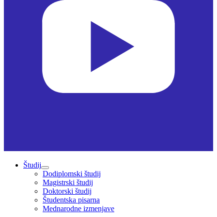
Študij
Dodiplomski študij
Magistrski študij
Doktorski študij
Študentska pisarna
Mednarodne izmenjave