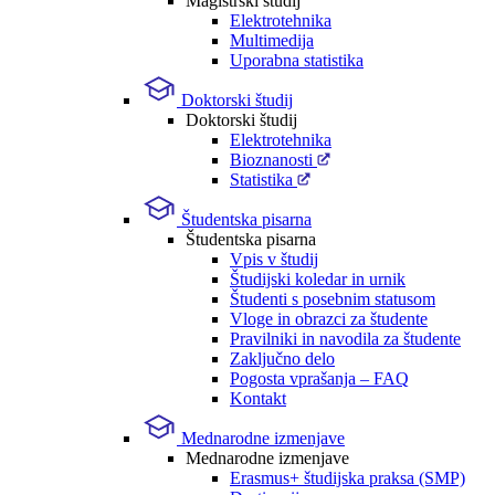
Magistrski študij
Elektrotehnika
Multimedija
Uporabna statistika
Doktorski študij
Doktorski študij
Elektrotehnika
Bioznanosti
Statistika
Študentska pisarna
Študentska pisarna
Vpis v študij
Študijski koledar in urnik
Študenti s posebnim statusom
Vloge in obrazci za študente
Pravilniki in navodila za študente
Zaključno delo
Pogosta vprašanja – FAQ
Kontakt
Mednarodne izmenjave
Mednarodne izmenjave
Erasmus+ študijska praksa (SMP)