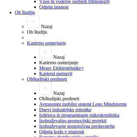
Vnos in vodenje osebnih bibliografij
Odprta znanost
Ob študiju
Nazaj
Ob študiju
Karierno usmerjanje
Nazaj
Karierno usmerjanje
Mesec Elektrotehnike+
Karierni partnerji
Obštudijski predmeti
Nazaj
Obštudijski predmeti
Avtonomni mobilni sistemi Lego Mindstorms
Dnevi industrijske robotike
Izdelava in programiranje mikrokrmilnika
Izobraževalno-promocijski projekti
Izobraževanje gostujočega predavatelja
Odprta koda v znanosti