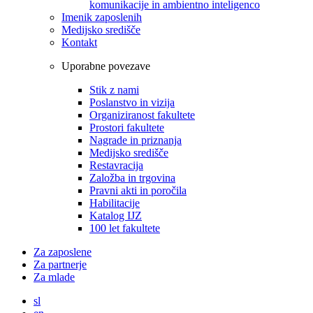
komunikacije in ambientno inteligenco
Imenik zaposlenih
Medijsko središče
Kontakt
Uporabne povezave
Stik z nami
Poslanstvo in vizija
Organiziranost fakultete
Prostori fakultete
Nagrade in priznanja
Medijsko središče
Restavracija
Založba in trgovina
Pravni akti in poročila
Habilitacije
Katalog IJZ
100 let fakultete
Za zaposlene
Za partnerje
Za mlade
sl