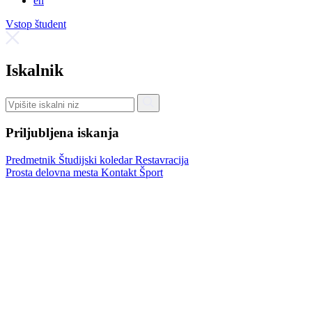
en
Vstop študent
Iskalnik
Priljubljena iskanja
Predmetnik
Študijski koledar
Restavracija
Prosta delovna mesta
Kontakt
Šport