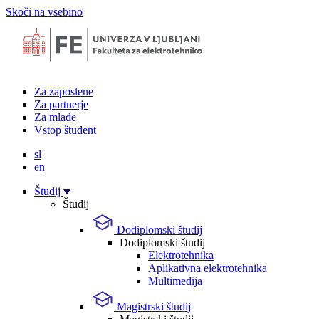
Skoči na vsebino
Za zaposlene
Za partnerje
Za mlade
Vstop študent
sl
en
Študij
Študij
Dodiplomski študij
Dodiplomski študij
Elektrotehnika
Aplikativna elektrotehnika
Multimedija
Magistrski študij