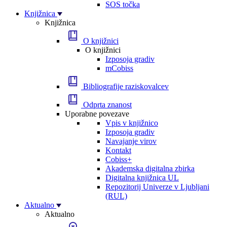
SOS točka
Knjižnica
Knjižnica
O knjižnici
O knjižnici
Izposoja gradiv
mCobiss
Bibliografije raziskovalcev
Odprta znanost
Uporabne povezave
Vpis v knjižnico
Izposoja gradiv
Navajanje virov
Kontakt
Cobiss+
Akademska digitalna zbirka
Digitalna knjižnica UL
Repozitorij Univerze v Ljubljani
(RUL)
Aktualno
Aktualno