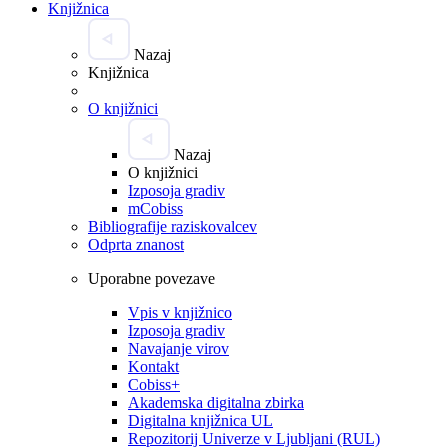
Knjižnica
Nazaj
Knjižnica
O knjižnici
Nazaj
O knjižnici
Izposoja gradiv
mCobiss
Bibliografije raziskovalcev
Odprta znanost
Uporabne povezave
Vpis v knjižnico
Izposoja gradiv
Navajanje virov
Kontakt
Cobiss+
Akademska digitalna zbirka
Digitalna knjižnica UL
Repozitorij Univerze v Ljubljani (RUL)