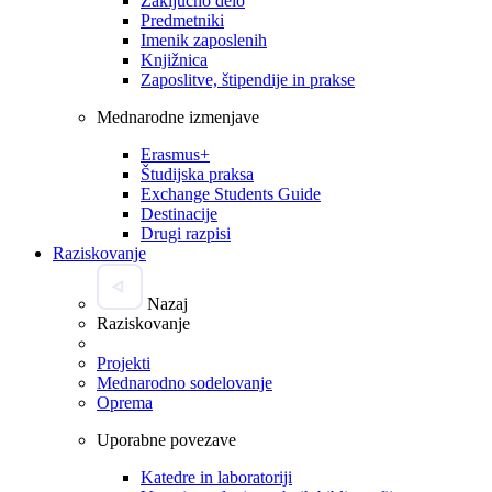
Zaključno delo
Predmetniki
Imenik zaposlenih
Knjižnica
Zaposlitve, štipendije in prakse
Mednarodne izmenjave
Erasmus+
Študijska praksa
Exchange Students Guide
Destinacije
Drugi razpisi
Raziskovanje
Nazaj
Raziskovanje
Projekti
Mednarodno sodelovanje
Oprema
Uporabne povezave
Katedre in laboratoriji