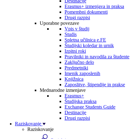
Destinacije
Erasmus+ izmenjava in praksa
Pomembni dokumenti
Drugi razpisi
Uporabne povezave
Vpis v študij
Studis
Spletna učilnica e.FE
Študijski koledar in urnik
Izpitni roki
Pravilniki in navodila za študente
Zaključno delo
Predmetniki
Imenik zaposlenih
Knjižnica
Zaposlitve, štipendije in prakse
Mednarodne izmenjave
Erasmus+
Študijska praksa
Exchange Students Guide
Destinacije
Drugi razpisi
Raziskovanje
Raziskovanje