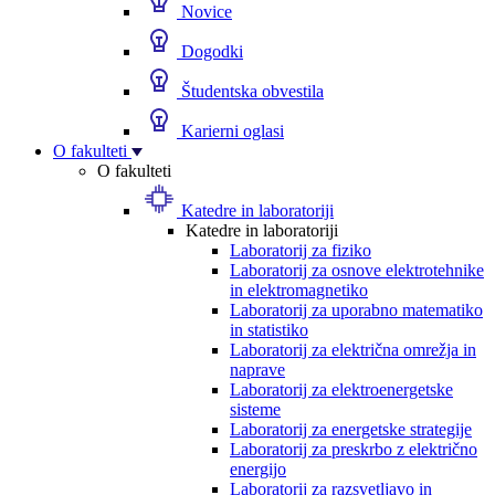
Novice
Dogodki
Študentska obvestila
Karierni oglasi
O fakulteti
O fakulteti
Katedre in laboratoriji
Katedre in laboratoriji
Laboratorij za fiziko
Laboratorij za osnove elektrotehnike
in elektromagnetiko
Laboratorij za uporabno matematiko
in statistiko
Laboratorij za električna omrežja in
naprave
Laboratorij za elektroenergetske
sisteme
Laboratorij za energetske strategije
Laboratorij za preskrbo z električno
energijo
Laboratorij za razsvetljavo in