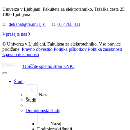
Univerza v Ljubljani, Fakulteta za elektrotehniko, Tržaška cesta 25,
1000 Ljubljana
E:
dekanat@fe.uni-lj.si
T:
01 4768 411
Vprašajte nas
© Univerza v Ljubljani, Fakulteta za elektrotehniko. Vse pravice
pridržane.
Pravno obvestilo
Politika piškotkov
Politika zasebnosti
Izjava o dostopnosti
Obiščite spletno stran ENKI
Študij
Nazaj
Študij
Dodiplomski študij
Nazaj
Dodiplomski študij