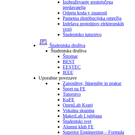
Izobraževanje gostujočega
predavatelja
Odprta koda v znanosti
Pametna distribucijska omrežja
Izdelava prototipov elektronskih
vezij
Študentsko tutorstvo
Študentska društva
Študentska društva
Štromar
BEST
EESTEC
IEEE
Uporabne povezave
Zaposlitve, štipendije in prakse
Šport na FE
Tutorstvo
KuFE
OpenLab Kranj
Vokalna skupina
MakerLab Ljubljana
Študentski svet
Alumni klub FE
Superior Engineering – Formula