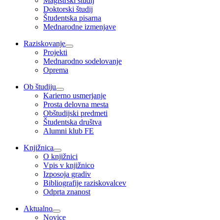
Magistrski študij
Doktorski študij
Študentska pisarna
Mednarodne izmenjave
Raziskovanje
Projekti
Mednarodno sodelovanje
Oprema
Ob študiju
Karierno usmerjanje
Prosta delovna mesta
Obštudijski predmeti
Študentska društva
Alumni klub FE
Knjižnica
O knjižnici
Vpis v knjižnico
Izposoja gradiv
Bibliografije raziskovalcev
Odprta znanost
Aktualno
Novice