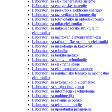
Laboratorij za elektroenergetske sisteme
Laboratorij za energetske strategije
Laboratorij za preskrbo z električno energijo
Laboratorij za razsvetljavo in fotometrijo
Laboratorij za fotovoltaiko in optoelektroniko
Laboratorij za mikroelektroniko
Laboratorij za mikrosenzorske strukture in
elektroniko
Laboratorij za načrtovanje integriranih vezij
Laboratorij za računalniške metode v elektroniki
Laboratorij za metrologijo in kakovost
Laboratorij za robotiko
Laboratorij za biokibernetiko
Laboratorij za slikovne tehnologije
Laboratorij za električne stroje
Laboratorij za elektromotorske pogone
Laboratorij za regulacijsko tehniko in močnostno
elektroniko
Laboratorij za avtomatiko in kibernetiko
Laboratorij za strojno inteligenco
Laboratorij za informacijske tehnologije
Laboratorij za multimedijo
Laboratorij za sevanje in optiko
Laboratorij za telekomunikacije
Laboratorij za uporabniku prilagojene