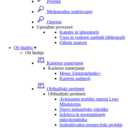
Projekti
Mednarodno sodelovanje
Oprema
Uporabne povezave
Katedre in laboratoriji
Vnos in vodenje osebnih bibliografij
Odprta znanost
Ob študiju
Ob študiju
Karierno usmerjanje
Karierno usmerjanje
Mesec Elektrotehnike+
Karierni partnerji
Obštudijski predmeti
Obštudijski predmeti
Avtonomni mobilni sistemi Lego
Mindstorms
Dnevi industrijske robotike
Izdelava in programiranje
mikrokrmilnika
Izobraževalno-promocijski projekti