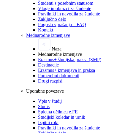
Študenti s posebnim statusom
Vloge in obrazci za študente
Pravilniki in navodila za študente
Zaključno delo
Pogosta vprašanja – FAQ
Kontakt
Mednarodne izmenjave
Nazaj
Mednarodne izmenjave
Erasmus+ študijska praksa (SMP)
Destinacije
Erasmus+ izmenjava in praksa
Pomembni dokumenti
Drugi razpisi
Uporabne povezave
Vpis v študij
Studis
Spletna učilnica e.FE
Študijski koledar in urnik
Izpitni roki
Pravilniki in navodila za študente