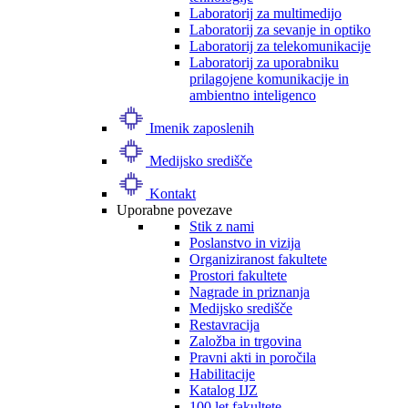
Laboratorij za multimedijo
Laboratorij za sevanje in optiko
Laboratorij za telekomunikacije
Laboratorij za uporabniku
prilagojene komunikacije in
ambientno inteligenco
Imenik zaposlenih
Medijsko središče
Kontakt
Uporabne povezave
Stik z nami
Poslanstvo in vizija
Organiziranost fakultete
Prostori fakultete
Nagrade in priznanja
Medijsko središče
Restavracija
Založba in trgovina
Pravni akti in poročila
Habilitacije
Katalog IJZ
100 let fakultete