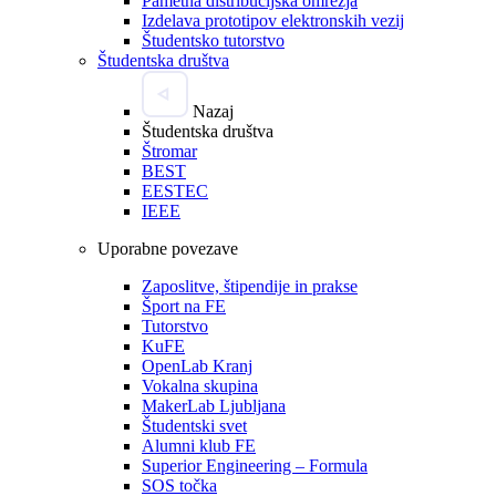
Pametna distribucijska omrežja
Izdelava prototipov elektronskih vezij
Študentsko tutorstvo
Študentska društva
Nazaj
Študentska društva
Štromar
BEST
EESTEC
IEEE
Uporabne povezave
Zaposlitve, štipendije in prakse
Šport na FE
Tutorstvo
KuFE
OpenLab Kranj
Vokalna skupina
MakerLab Ljubljana
Študentski svet
Alumni klub FE
Superior Engineering – Formula
SOS točka