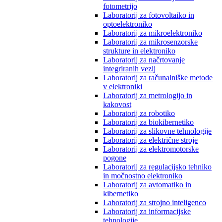
fotometrijo
Laboratorij za fotovoltaiko in
optoelektroniko
Laboratorij za mikroelektroniko
Laboratorij za mikrosenzorske
strukture in elektroniko
Laboratorij za načrtovanje
integriranih vezij
Laboratorij za računalniške metode
v elektroniki
Laboratorij za metrologijo in
kakovost
Laboratorij za robotiko
Laboratorij za biokibernetiko
Laboratorij za slikovne tehnologije
Laboratorij za električne stroje
Laboratorij za elektromotorske
pogone
Laboratorij za regulacijsko tehniko
in močnostno elektroniko
Laboratorij za avtomatiko in
kibernetiko
Laboratorij za strojno inteligenco
Laboratorij za informacijske
tehnologije