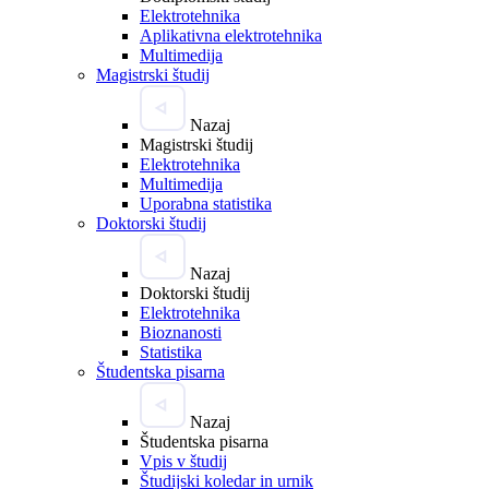
Elektrotehnika
Aplikativna elektrotehnika
Multimedija
Magistrski študij
Nazaj
Magistrski študij
Elektrotehnika
Multimedija
Uporabna statistika
Doktorski študij
Nazaj
Doktorski študij
Elektrotehnika
Bioznanosti
Statistika
Študentska pisarna
Nazaj
Študentska pisarna
Vpis v študij
Študijski koledar in urnik