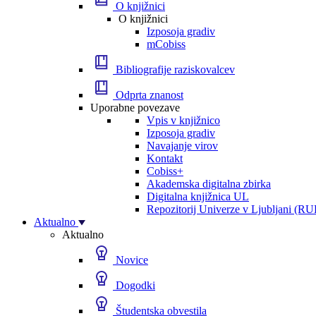
O knjižnici
O knjižnici
Izposoja gradiv
mCobiss
Bibliografije raziskovalcev
Odprta znanost
Uporabne povezave
Vpis v knjižnico
Izposoja gradiv
Navajanje virov
Kontakt
Cobiss+
Akademska digitalna zbirka
Digitalna knjižnica UL
Repozitorij Univerze v Ljubljani (RU
Aktualno
Aktualno
Novice
Dogodki
Študentska obvestila