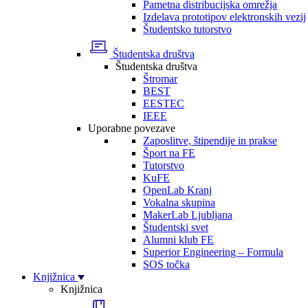
Pametna distribucijska omrežja
Izdelava prototipov elektronskih vezij
Študentsko tutorstvo
Študentska društva
Študentska društva
Štromar
BEST
EESTEC
IEEE
Uporabne povezave
Zaposlitve, štipendije in prakse
Šport na FE
Tutorstvo
KuFE
OpenLab Kranj
Vokalna skupina
MakerLab Ljubljana
Študentski svet
Alumni klub FE
Superior Engineering – Formula
SOS točka
Knjižnica
Knjižnica