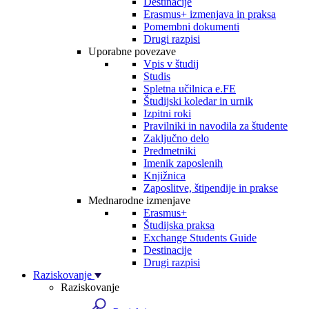
Destinacije
Erasmus+ izmenjava in praksa
Pomembni dokumenti
Drugi razpisi
Uporabne povezave
Vpis v študij
Studis
Spletna učilnica e.FE
Študijski koledar in urnik
Izpitni roki
Pravilniki in navodila za študente
Zaključno delo
Predmetniki
Imenik zaposlenih
Knjižnica
Zaposlitve, štipendije in prakse
Mednarodne izmenjave
Erasmus+
Študijska praksa
Exchange Students Guide
Destinacije
Drugi razpisi
Raziskovanje
Raziskovanje