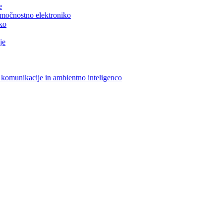
e
n močnostno elektroniko
iko
je
 komunikacije in ambientno inteligenco