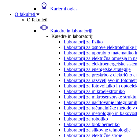
Karierni oglasi
O fakulteti
O fakulteti
Katedre in laboratoriji
Katedre in laboratoriji
Laboratorij za fiziko
Laboratorij za osnove elektrotehnike 
Laboratorij za uporabno matematiko in
Laboratorij za električna omrežja in n
Laboratorij za elektroenergetske siste
Laboratorij za energetske strategije
Laboratorij za preskrbo z električno e
Laboratorij za razsvetljavo in fotometr
Laboratorij za fotovoltaiko in optoele
Laboratorij za mikroelektroniko
Laboratorij za mikrosenzorske struktur
Laboratorij za načrtovanje integriranih
Laboratorij za računalniške metode v 
Laboratorij za metrologijo in kakovos
Laboratorij za robotiko
Laboratorij za biokibernetiko
Laboratorij za slikovne tehnologije
Laboratorij za električne stroje