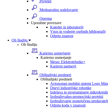
Projekti
Mednarodno sodelovanje
Oprema
Uporabne povezave
Katedre in laboratoriji
Vnos in vodenje osebnih bibliografij
Odprta znanost
Ob študiju
Ob študiju
Karierno usmerjanje
Karierno usmerjanje
Mesec Elektrotehnike+
Karierni partnerji
Obštudijski predmeti
Obštudijski predmeti
Avtonomni mobilni sistemi Lego Min
Dnevi industrijske robotike
Izdelava in programiranje mikrokrmil
Izobraževalno-promocijski projekti
Izobraževanje gostujočega predavatel
Odprta koda v znanosti