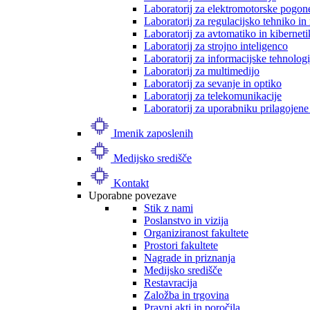
Laboratorij za elektromotorske pogon
Laboratorij za regulacijsko tehniko i
Laboratorij za avtomatiko in kibernet
Laboratorij za strojno inteligenco
Laboratorij za informacijske tehnologi
Laboratorij za multimedijo
Laboratorij za sevanje in optiko
Laboratorij za telekomunikacije
Laboratorij za uporabniku prilagojene
Imenik zaposlenih
Medijsko središče
Kontakt
Uporabne povezave
Stik z nami
Poslanstvo in vizija
Organiziranost fakultete
Prostori fakultete
Nagrade in priznanja
Medijsko središče
Restavracija
Založba in trgovina
Pravni akti in poročila