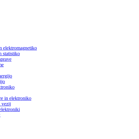
in elektromagnetiko
 statistiko
aprave
me
nergijo
ijo
ktroniko
e in elektroniko
 vezij
elektroniki
t