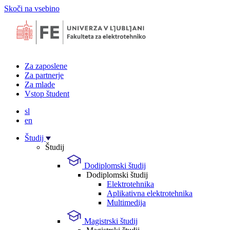
Skoči na vsebino
Za zaposlene
Za partnerje
Za mlade
Vstop študent
sl
en
Študij
Študij
Dodiplomski študij
Dodiplomski študij
Elektrotehnika
Aplikativna elektrotehnika
Multimedija
Magistrski študij