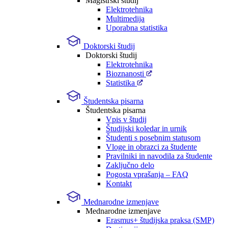
Magistrski študij
Elektrotehnika
Multimedija
Uporabna statistika
Doktorski študij
Doktorski študij
Elektrotehnika
Bioznanosti
Statistika
Študentska pisarna
Študentska pisarna
Vpis v študij
Študijski koledar in urnik
Študenti s posebnim statusom
Vloge in obrazci za študente
Pravilniki in navodila za študente
Zaključno delo
Pogosta vprašanja – FAQ
Kontakt
Mednarodne izmenjave
Mednarodne izmenjave
Erasmus+ študijska praksa (SMP)