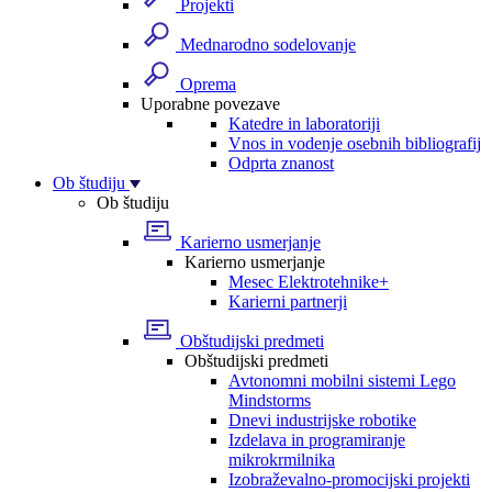
Projekti
Mednarodno sodelovanje
Oprema
Uporabne povezave
Katedre in laboratoriji
Vnos in vodenje osebnih bibliografij
Odprta znanost
Ob študiju
Ob študiju
Karierno usmerjanje
Karierno usmerjanje
Mesec Elektrotehnike+
Karierni partnerji
Obštudijski predmeti
Obštudijski predmeti
Avtonomni mobilni sistemi Lego
Mindstorms
Dnevi industrijske robotike
Izdelava in programiranje
mikrokrmilnika
Izobraževalno-promocijski projekti