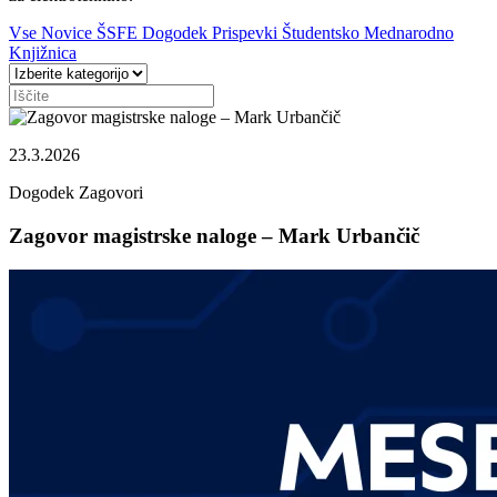
Vse
Novice
ŠSFE
Dogodek
Prispevki
Študentsko
Mednarodno
Knjižnica
23.3.2026
Dogodek
Zagovori
Zagovor magistrske naloge – Mark Urbančič