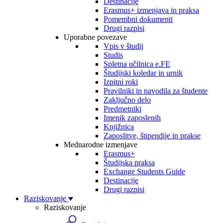
Destinacije
Erasmus+ izmenjava in praksa
Pomembni dokumenti
Drugi razpisi
Uporabne povezave
Vpis v študij
Studis
Spletna učilnica e.FE
Študijski koledar in urnik
Izpitni roki
Pravilniki in navodila za študente
Zaključno delo
Predmetniki
Imenik zaposlenih
Knjižnica
Zaposlitve, štipendije in prakse
Mednarodne izmenjave
Erasmus+
Študijska praksa
Exchange Students Guide
Destinacije
Drugi razpisi
Raziskovanje
Raziskovanje