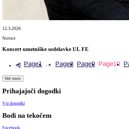
12.3.2026
Novice
Koncert umetniške sodelavke UL FE
Page
1
…
Page
8
Page
9
Page
10
P
«
Več novic
Prihajajoči dogodki
Vsi dogodki
Bodi na
tekočem
Facebook