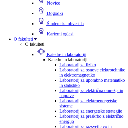
Novice
Dogodki
Študentska obvestila
Karierni oglasi
O fakulteti
O fakulteti
Katedre in laboratoriji
Katedre in laboratoriji
Laboratorij za fiziko
Laboratorij za osnove elektrotehnike
in elektromagnetiko
Laboratorij za uporabno matematiko
in statistiko
Laboratorij za električna omrežja in
naprave
Laboratorij za elektroenergetske
sisteme
Laboratorij za energetske strategije
Laboratorij za preskrbo z električno
energijo
Laboratorij za razsvetljavo in