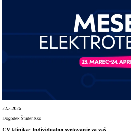
22.3.2026
Dogodek
Študentsko
CV klinika: Individualno svetovanje za vaš