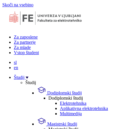
Skoči na vsebino
Za zaposlene
Za partnerje
Za mlade
Vstop študent
sl
en
Študij
Študij
Dodiplomski študij
Dodiplomski študij
Elektrotehnika
Aplikativna elektrotehnika
Multimedija
Magistrski študij