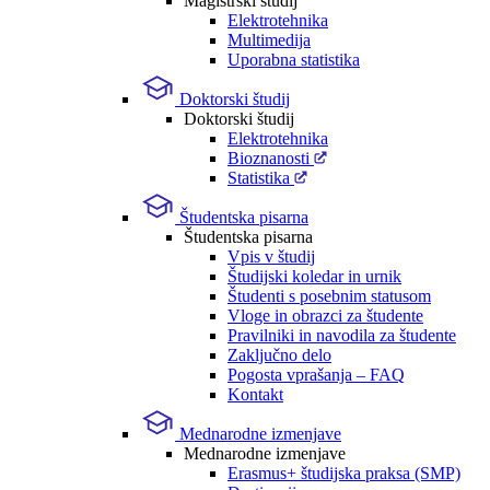
Magistrski študij
Elektrotehnika
Multimedija
Uporabna statistika
Doktorski študij
Doktorski študij
Elektrotehnika
Bioznanosti
Statistika
Študentska pisarna
Študentska pisarna
Vpis v študij
Študijski koledar in urnik
Študenti s posebnim statusom
Vloge in obrazci za študente
Pravilniki in navodila za študente
Zaključno delo
Pogosta vprašanja – FAQ
Kontakt
Mednarodne izmenjave
Mednarodne izmenjave
Erasmus+ študijska praksa (SMP)