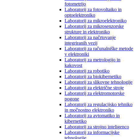
fotometrijo
Laboratorij za fotovoltaiko in
optoelektroniko
Laboratorij za mikroelektroniko
Laboratorij za mikrosenzorske
strukture in elektroniko
Laboratorij za načrtovanje
integriranih vezij
Laboratorij za računalniške metode
v elektroniki
Laboratorij za metrologijo in
kakovost
Laboratorij za robotiko
Laboratorij za biokibernetiko
Laboratorij za slikovne tehnologije
Laboratorij za električne stroje
Laboratorij za elektromotorske
pogone
Laboratorij za regulacijsko tehniko
in močnostno elektroniko
Laboratorij za avtomatiko in
kibernetiko
Laboratorij za strojno inteligenco
Laboratorij za informacijske
tehnologije