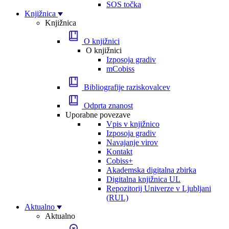
SOS točka
Knjižnica
Knjižnica
O knjižnici
O knjižnici
Izposoja gradiv
mCobiss
Bibliografije raziskovalcev
Odprta znanost
Uporabne povezave
Vpis v knjižnico
Izposoja gradiv
Navajanje virov
Kontakt
Cobiss+
Akademska digitalna zbirka
Digitalna knjižnica UL
Repozitorij Univerze v Ljubljani
(RUL)
Aktualno
Aktualno