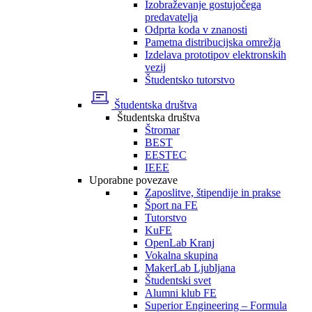
Izobraževanje gostujočega
predavatelja
Odprta koda v znanosti
Pametna distribucijska omrežja
Izdelava prototipov elektronskih
vezij
Študentsko tutorstvo
Študentska društva
Študentska društva
Štromar
BEST
EESTEC
IEEE
Uporabne povezave
Zaposlitve, štipendije in prakse
Šport na FE
Tutorstvo
KuFE
OpenLab Kranj
Vokalna skupina
MakerLab Ljubljana
Študentski svet
Alumni klub FE
Superior Engineering – Formula