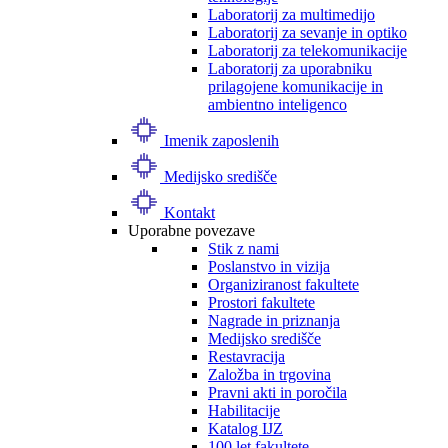
Laboratorij za multimedijo
Laboratorij za sevanje in optiko
Laboratorij za telekomunikacije
Laboratorij za uporabniku
prilagojene komunikacije in
ambientno inteligenco
Imenik zaposlenih
Medijsko središče
Kontakt
Uporabne povezave
Stik z nami
Poslanstvo in vizija
Organiziranost fakultete
Prostori fakultete
Nagrade in priznanja
Medijsko središče
Restavracija
Založba in trgovina
Pravni akti in poročila
Habilitacije
Katalog IJZ
100 let fakultete