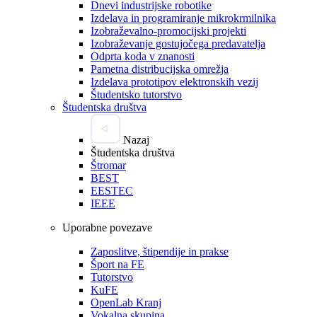
Dnevi industrijske robotike
Izdelava in programiranje mikrokrmilnika
Izobraževalno-promocijski projekti
Izobraževanje gostujočega predavatelja
Odprta koda v znanosti
Pametna distribucijska omrežja
Izdelava prototipov elektronskih vezij
Študentsko tutorstvo
Študentska društva
Nazaj
Študentska društva
Štromar
BEST
EESTEC
IEEE
Uporabne povezave
Zaposlitve, štipendije in prakse
Šport na FE
Tutorstvo
KuFE
OpenLab Kranj
Vokalna skupina