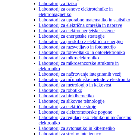
Laboratorij za fiziko
Laboratorij za osnove elektrotehnike in
elektromagnetiko
Laboratorij za uporabno matematiko in statistiko
Laboratorij za električna omrežja in naprave
Laboratorij za elektroenergetske sisteme
Laboratorij za energetske strategije
Laboratorij za preskrbo z električno energijo
Laboratorij za razsvetljavo in fotometrijo
Laboratorij za fotovoltaiko in optoelektroniko
Laboratorij za mikroelektroniko
Laboratorij za mikrosenzorske strukture in
elektroniko
Laboratorij za načrtovanje integriranih vezij
Laboratorij za računalniške metode v elektroniki
Laboratorij za metrologijo in kakovost
Laboratorij za robotiko
Laboratorij za biokibernetiko
Laboratorij za slikovne tehnologije
Laboratorij za električne stroje
Laboratorij za elektromotorske pogone
Laboratorij za regulacijsko tehniko in močnostno
elektroniko
Laboratorij za avtomatiko in kibernetiko
Laboratorij za strojno inteligenco