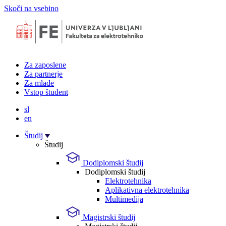
Skoči na vsebino
Za zaposlene
Za partnerje
Za mlade
Vstop študent
sl
en
Študij
Študij
Dodiplomski študij
Dodiplomski študij
Elektrotehnika
Aplikativna elektrotehnika
Multimedija
Magistrski študij