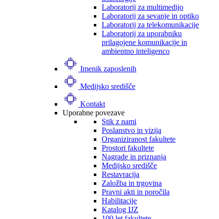
Laboratorij za multimedijo
Laboratorij za sevanje in optiko
Laboratorij za telekomunikacije
Laboratorij za uporabniku
prilagojene komunikacije in
ambientno inteligenco
Imenik zaposlenih
Medijsko središče
Kontakt
Uporabne povezave
Stik z nami
Poslanstvo in vizija
Organiziranost fakultete
Prostori fakultete
Nagrade in priznanja
Medijsko središče
Restavracija
Založba in trgovina
Pravni akti in poročila
Habilitacije
Katalog IJZ
100 let fakultete