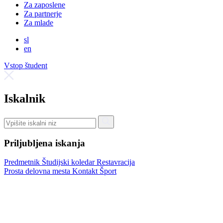
Za zaposlene
Za partnerje
Za mlade
sl
en
Vstop študent
Iskalnik
Priljubljena iskanja
Predmetnik
Študijski koledar
Restavracija
Prosta delovna mesta
Kontakt
Šport