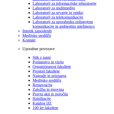
Laboratorij za informacijske tehnologije
Laboratorij za multimedijo
Laboratorij za sevanje in optiko
Laboratorij za telekomunikacije
Laboratorij za uporabniku prilagojene
komunikacije in ambientno inteligenco
Imenik zaposlenih
Medijsko središče
Kontakt
Uporabne povezave
Stik z nami
Poslanstvo in vizija
Organiziranost fakultete
Prostori fakultete
Nagrade in priznanja
Medijsko središče
Restavracija
Založba in trgovina
Pravni akti in poročila
Habilitacije
Katalog IJZ
100 let fakultete