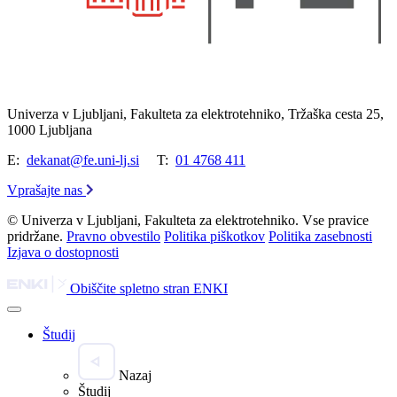
Univerza v Ljubljani, Fakulteta za elektrotehniko, Tržaška cesta 25,
1000 Ljubljana
E:
dekanat@fe.uni-lj.si
T:
01 4768 411
Vprašajte nas
© Univerza v Ljubljani, Fakulteta za elektrotehniko. Vse pravice
pridržane.
Pravno obvestilo
Politika piškotkov
Politika zasebnosti
Izjava o dostopnosti
Obiščite spletno stran ENKI
Študij
Nazaj
Študij