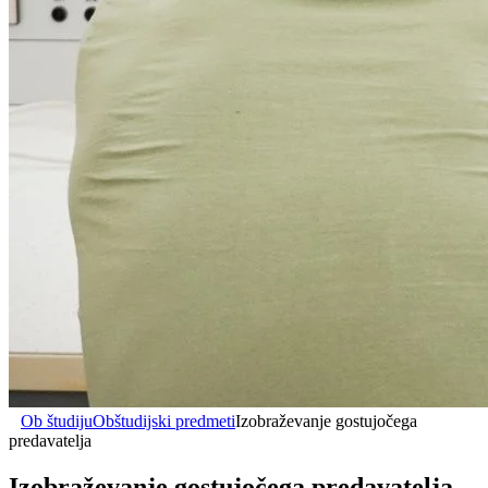
Ob študiju
Obštudijski predmeti
Izobraževanje gostujočega
predavatelja
Izobraževanje gostujočega predavatelja