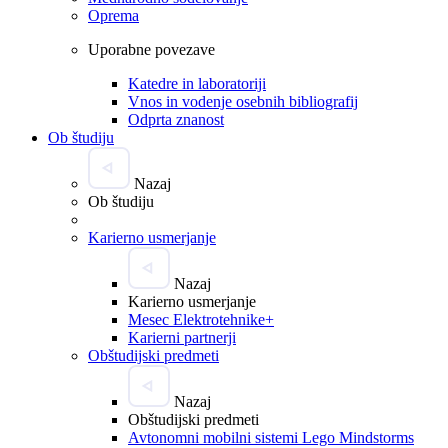
Oprema
Uporabne povezave
Katedre in laboratoriji
Vnos in vodenje osebnih bibliografij
Odprta znanost
Ob študiju
Nazaj
Ob študiju
Karierno usmerjanje
Nazaj
Karierno usmerjanje
Mesec Elektrotehnike+
Karierni partnerji
Obštudijski predmeti
Nazaj
Obštudijski predmeti
Avtonomni mobilni sistemi Lego Mindstorms