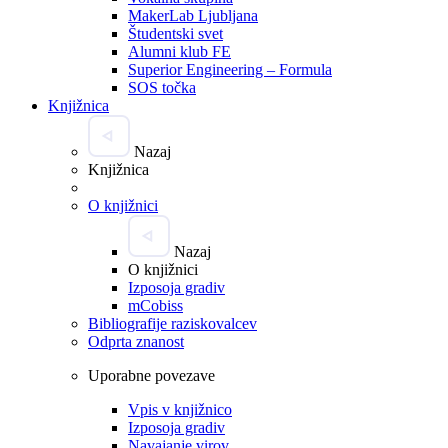
MakerLab Ljubljana
Študentski svet
Alumni klub FE
Superior Engineering – Formula
SOS točka
Knjižnica
Nazaj
Knjižnica
O knjižnici
Nazaj
O knjižnici
Izposoja gradiv
mCobiss
Bibliografije raziskovalcev
Odprta znanost
Uporabne povezave
Vpis v knjižnico
Izposoja gradiv
Navajanje virov