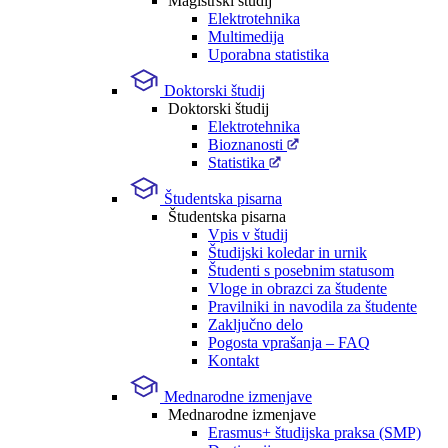
Magistrski študij
Elektrotehnika
Multimedija
Uporabna statistika
Doktorski študij
Doktorski študij
Elektrotehnika
Bioznanosti
Statistika
Študentska pisarna
Študentska pisarna
Vpis v študij
Študijski koledar in urnik
Študenti s posebnim statusom
Vloge in obrazci za študente
Pravilniki in navodila za študente
Zaključno delo
Pogosta vprašanja – FAQ
Kontakt
Mednarodne izmenjave
Mednarodne izmenjave
Erasmus+ študijska praksa (SMP)