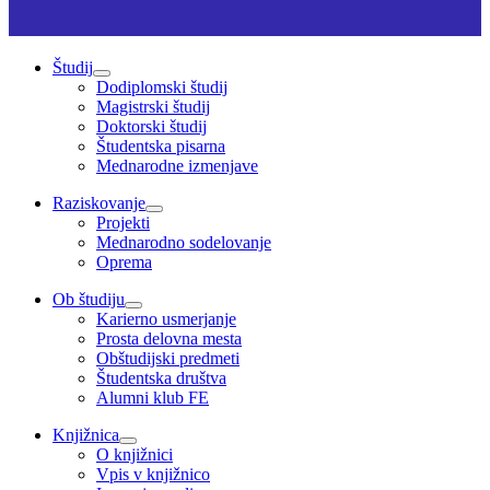
Študij
Dodiplomski študij
Magistrski študij
Doktorski študij
Študentska pisarna
Mednarodne izmenjave
Raziskovanje
Projekti
Mednarodno sodelovanje
Oprema
Ob študiju
Karierno usmerjanje
Prosta delovna mesta
Obštudijski predmeti
Študentska društva
Alumni klub FE
Knjižnica
O knjižnici
Vpis v knjižnico