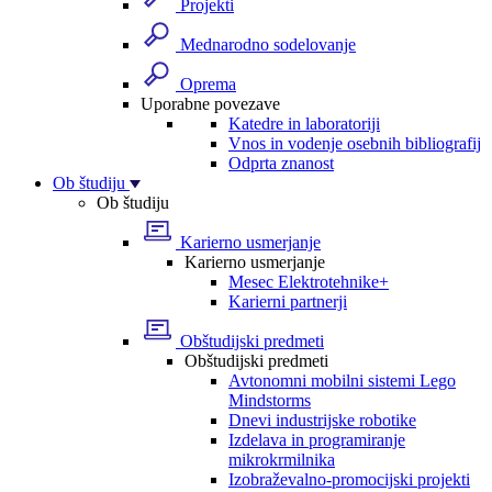
Projekti
Mednarodno sodelovanje
Oprema
Uporabne povezave
Katedre in laboratoriji
Vnos in vodenje osebnih bibliografij
Odprta znanost
Ob študiju
Ob študiju
Karierno usmerjanje
Karierno usmerjanje
Mesec Elektrotehnike+
Karierni partnerji
Obštudijski predmeti
Obštudijski predmeti
Avtonomni mobilni sistemi Lego
Mindstorms
Dnevi industrijske robotike
Izdelava in programiranje
mikrokrmilnika
Izobraževalno-promocijski projekti