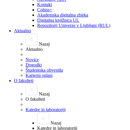
Kontakt
Cobiss+
Akademska digitalna zbirka
Digitalna knjižnica UL
Repozitorij Univerze v Ljubljani (RUL)
Aktualno
Nazaj
Aktualno
Novice
Dogodki
Študentska obvestila
Karierni oglasi
O fakulteti
Nazaj
O fakulteti
Katedre in laboratoriji
Nazaj
Katedre in laboratoriji