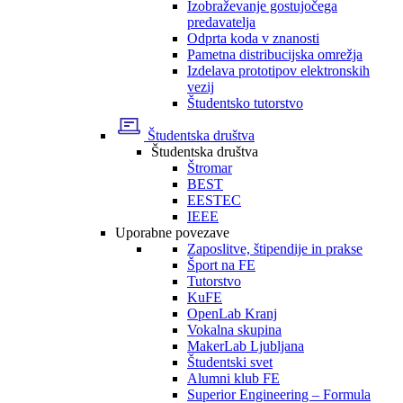
Izobraževanje gostujočega
predavatelja
Odprta koda v znanosti
Pametna distribucijska omrežja
Izdelava prototipov elektronskih
vezij
Študentsko tutorstvo
Študentska društva
Študentska društva
Štromar
BEST
EESTEC
IEEE
Uporabne povezave
Zaposlitve, štipendije in prakse
Šport na FE
Tutorstvo
KuFE
OpenLab Kranj
Vokalna skupina
MakerLab Ljubljana
Študentski svet
Alumni klub FE
Superior Engineering – Formula