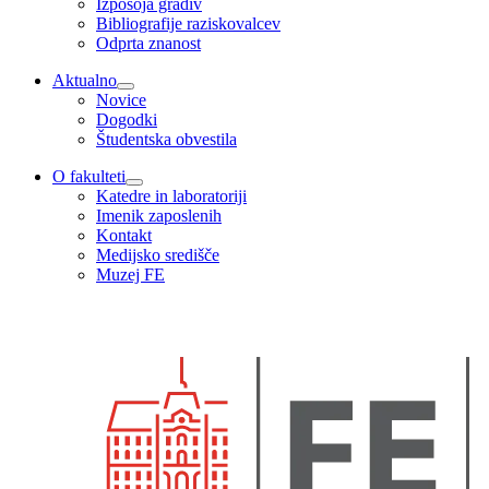
Izposoja gradiv
Bibliografije raziskovalcev
Odprta znanost
Aktualno
Novice
Dogodki
Študentska obvestila
O fakulteti
Katedre in laboratoriji
Imenik zaposlenih
Kontakt
Medijsko središče
Muzej FE