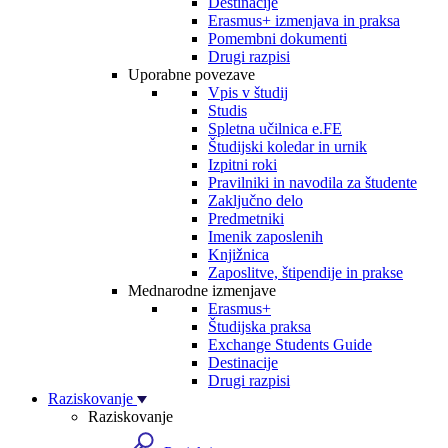
Destinacije
Erasmus+ izmenjava in praksa
Pomembni dokumenti
Drugi razpisi
Uporabne povezave
Vpis v študij
Studis
Spletna učilnica e.FE
Študijski koledar in urnik
Izpitni roki
Pravilniki in navodila za študente
Zaključno delo
Predmetniki
Imenik zaposlenih
Knjižnica
Zaposlitve, štipendije in prakse
Mednarodne izmenjave
Erasmus+
Študijska praksa
Exchange Students Guide
Destinacije
Drugi razpisi
Raziskovanje
Raziskovanje