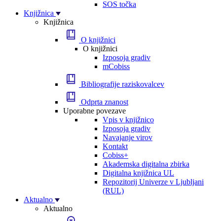
SOS točka
Knjižnica
Knjižnica
O knjižnici
O knjižnici
Izposoja gradiv
mCobiss
Bibliografije raziskovalcev
Odprta znanost
Uporabne povezave
Vpis v knjižnico
Izposoja gradiv
Navajanje virov
Kontakt
Cobiss+
Akademska digitalna zbirka
Digitalna knjižnica UL
Repozitorij Univerze v Ljubljani
(RUL)
Aktualno
Aktualno