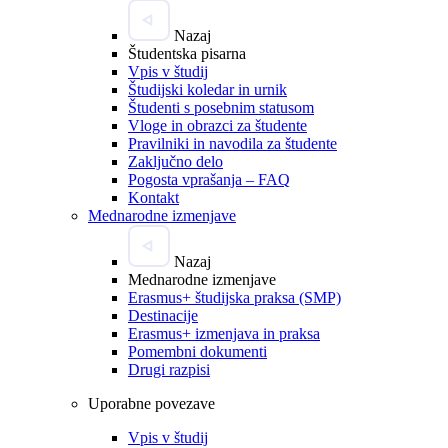
Nazaj
Študentska pisarna
Vpis v študij
Študijski koledar in urnik
Študenti s posebnim statusom
Vloge in obrazci za študente
Pravilniki in navodila za študente
Zaključno delo
Pogosta vprašanja – FAQ
Kontakt
Mednarodne izmenjave
Nazaj
Mednarodne izmenjave
Erasmus+ študijska praksa (SMP)
Destinacije
Erasmus+ izmenjava in praksa
Pomembni dokumenti
Drugi razpisi
Uporabne povezave
Vpis v študij