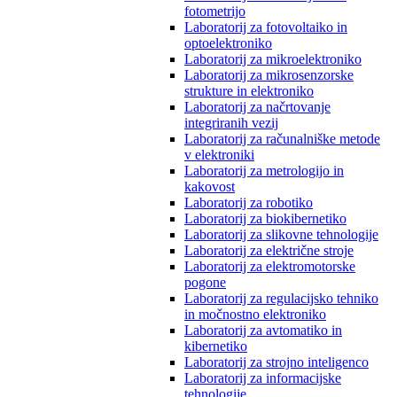
fotometrijo
Laboratorij za fotovoltaiko in
optoelektroniko
Laboratorij za mikroelektroniko
Laboratorij za mikrosenzorske
strukture in elektroniko
Laboratorij za načrtovanje
integriranih vezij
Laboratorij za računalniške metode
v elektroniki
Laboratorij za metrologijo in
kakovost
Laboratorij za robotiko
Laboratorij za biokibernetiko
Laboratorij za slikovne tehnologije
Laboratorij za električne stroje
Laboratorij za elektromotorske
pogone
Laboratorij za regulacijsko tehniko
in močnostno elektroniko
Laboratorij za avtomatiko in
kibernetiko
Laboratorij za strojno inteligenco
Laboratorij za informacijske
tehnologije