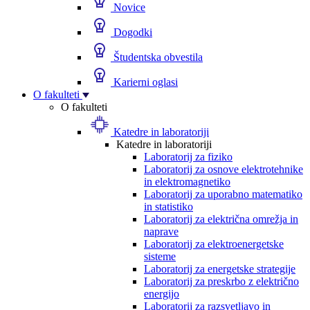
Novice
Dogodki
Študentska obvestila
Karierni oglasi
O fakulteti
O fakulteti
Katedre in laboratoriji
Katedre in laboratoriji
Laboratorij za fiziko
Laboratorij za osnove elektrotehnike
in elektromagnetiko
Laboratorij za uporabno matematiko
in statistiko
Laboratorij za električna omrežja in
naprave
Laboratorij za elektroenergetske
sisteme
Laboratorij za energetske strategije
Laboratorij za preskrbo z električno
energijo
Laboratorij za razsvetljavo in