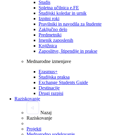
Studis
Spletna učilnica e.FE
Študijski koledar in urnik
Izpitni roki
Pravilniki in navodila za študente
Zaključno delo
Predmetniki
Imenik zaposlenih
Knjižnica
Zaposlitve, štipendije in prakse
Mednarodne izmenjave
Erasmus+
Študijska praksa
Exchange Students Guide
Destinacije
Drugi razpisi
Raziskovanje
Nazaj
Raziskovanje
Projekti
Mednarodno sodelovanje