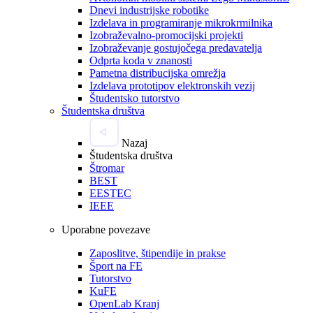
Dnevi industrijske robotike
Izdelava in programiranje mikrokrmilnika
Izobraževalno-promocijski projekti
Izobraževanje gostujočega predavatelja
Odprta koda v znanosti
Pametna distribucijska omrežja
Izdelava prototipov elektronskih vezij
Študentsko tutorstvo
Študentska društva
Nazaj
Študentska društva
Štromar
BEST
EESTEC
IEEE
Uporabne povezave
Zaposlitve, štipendije in prakse
Šport na FE
Tutorstvo
KuFE
OpenLab Kranj