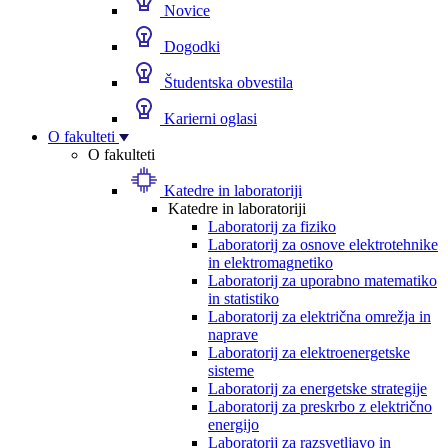
Novice
Dogodki
Študentska obvestila
Karierni oglasi
O fakulteti
O fakulteti
Katedre in laboratoriji
Katedre in laboratoriji
Laboratorij za fiziko
Laboratorij za osnove elektrotehnike
in elektromagnetiko
Laboratorij za uporabno matematiko
in statistiko
Laboratorij za električna omrežja in
naprave
Laboratorij za elektroenergetske
sisteme
Laboratorij za energetske strategije
Laboratorij za preskrbo z električno
energijo
Laboratorij za razsvetljavo in