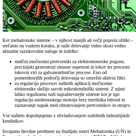
Ker mehatronske sisteme – v njihovi manjši ali večji pojavni obliki –
srečamo na vsakem koraku, je naše delovanje vidno skozi vedno
aktualne raziskovalne naloge in izdelke:
statični močnostni pretvorniki za elektromotorske pogone,
precizijski generatorji sinusne napetosti in tokov ter procesni
tokovni viri za galvanotehnične procese. Eno od
pomembnejših področij delovanja so omrežni aktivni filtri.
za regulacijo procesov naštetih aplikacij močnostne
elektronike služijo razviti mikrokrmilniški sistemi. Z njimi
lahko reguliramo tudi najzahtevnejše sisteme kot je npr.
regulacija asinhronskega motorja brez merilnika hitrosti in
zaznavanje napak med obratovanjem pretvornikov in strojev.
Vse našteto dopolnjujemo z obvladovanjem sodobnih industrijskih
krmilnikov.
Izvajamo številne predmete na študijski smeri Mehatronika (UN) in