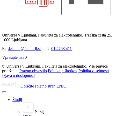
Univerza v Ljubljani, Fakulteta za elektrotehniko, Tržaška cesta 25,
1000 Ljubljana
E:
dekanat@fe.uni-lj.si
T:
01 4768 411
Vprašajte nas
© Univerza v Ljubljani, Fakulteta za elektrotehniko. Vse pravice
pridržane.
Pravno obvestilo
Politika piškotkov
Politika zasebnosti
Izjava o dostopnosti
Obiščite spletno stran ENKI
Študij
Nazaj