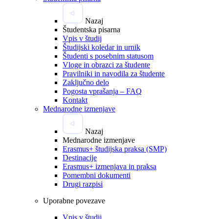
Nazaj
Študentska pisarna
Vpis v študij
Študijski koledar in urnik
Študenti s posebnim statusom
Vloge in obrazci za študente
Pravilniki in navodila za študente
Zaključno delo
Pogosta vprašanja – FAQ
Kontakt
Mednarodne izmenjave
Nazaj
Mednarodne izmenjave
Erasmus+ študijska praksa (SMP)
Destinacije
Erasmus+ izmenjava in praksa
Pomembni dokumenti
Drugi razpisi
Uporabne povezave
Vpis v študij