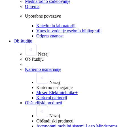
Mednarodno sodelovanje
Oprema
Uporabne povezave
Katedre in laboratoriji
Vnos in vodenje osebnih bibliografij
Odprta znanost
Ob študiju
Nazaj
Ob študiju
Karierno usmerjanje
Nazaj
Karierno usmerjanje
Mesec Elektrotehnike+
Karierni partnerji
Obštudijski predmeti
Nazaj
Obštudijski predmeti
Avtonomni mobilni sistemi Lego Mindstorms