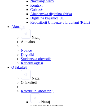
Navajanje virov
Kontakt
Cobiss+
Akademska digitalna zbirka
Digitalna knjižnica UL
Repozitorij Univerze v Ljubljani (RUL)
Aktualno
Nazaj
Aktualno
Novice
Dogodki
Študentska obvestila
Karierni oglasi
O fakulteti
Nazaj
O fakulteti
Katedre in laboratoriji
Nazaj