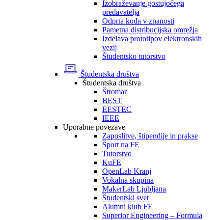
Izobraževanje gostujočega
predavatelja
Odprta koda v znanosti
Pametna distribucijska omrežja
Izdelava prototipov elektronskih
vezij
Študentsko tutorstvo
Študentska društva
Študentska društva
Štromar
BEST
EESTEC
IEEE
Uporabne povezave
Zaposlitve, štipendije in prakse
Šport na FE
Tutorstvo
KuFE
OpenLab Kranj
Vokalna skupina
MakerLab Ljubljana
Študentski svet
Alumni klub FE
Superior Engineering – Formula