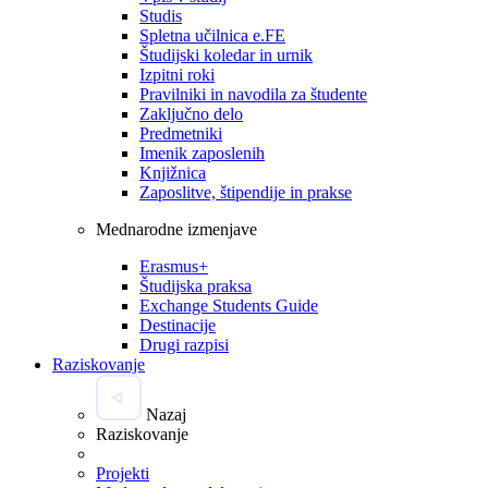
Studis
Spletna učilnica e.FE
Študijski koledar in urnik
Izpitni roki
Pravilniki in navodila za študente
Zaključno delo
Predmetniki
Imenik zaposlenih
Knjižnica
Zaposlitve, štipendije in prakse
Mednarodne izmenjave
Erasmus+
Študijska praksa
Exchange Students Guide
Destinacije
Drugi razpisi
Raziskovanje
Nazaj
Raziskovanje
Projekti