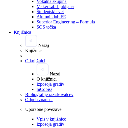
Vokalna skupina
MakerLab Ljubljana
Študentski svet
Alumni klub FE
Superior Engineering – Formula
SOS točka
Knjižnica
Nazaj
Knjižnica
O knjižnici
Nazaj
O knjižnici
Izposoja gradiv
mCobiss
Bibliografije raziskovalcev
Odprta znanost
Uporabne povezave
Vpis v knjižnico
Izposoja gradiv