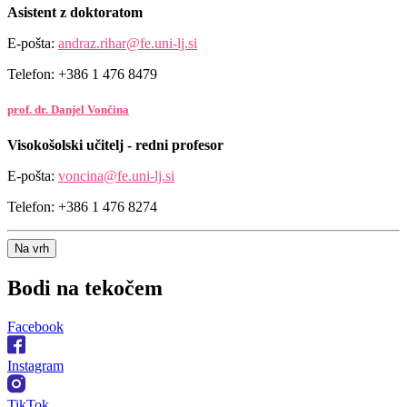
Asistent z doktoratom
E-pošta:
andraz.rihar@fe.uni-lj.si
Telefon: +386 1 476 8479
prof. dr. Danjel Vončina
Visokošolski učitelj - redni profesor
E-pošta:
voncina@fe.uni-lj.si
Telefon: +386 1 476 8274
Na vrh
Bodi na
tekočem
Facebook
Instagram
TikTok