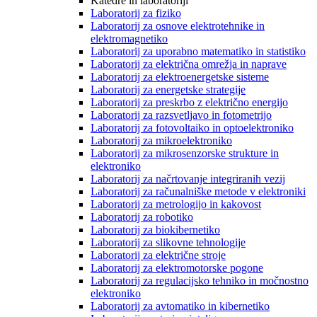
Katedre in laboratoriji
Laboratorij za fiziko
Laboratorij za osnove elektrotehnike in
elektromagnetiko
Laboratorij za uporabno matematiko in statistiko
Laboratorij za električna omrežja in naprave
Laboratorij za elektroenergetske sisteme
Laboratorij za energetske strategije
Laboratorij za preskrbo z električno energijo
Laboratorij za razsvetljavo in fotometrijo
Laboratorij za fotovoltaiko in optoelektroniko
Laboratorij za mikroelektroniko
Laboratorij za mikrosenzorske strukture in
elektroniko
Laboratorij za načrtovanje integriranih vezij
Laboratorij za računalniške metode v elektroniki
Laboratorij za metrologijo in kakovost
Laboratorij za robotiko
Laboratorij za biokibernetiko
Laboratorij za slikovne tehnologije
Laboratorij za električne stroje
Laboratorij za elektromotorske pogone
Laboratorij za regulacijsko tehniko in močnostno
elektroniko
Laboratorij za avtomatiko in kibernetiko