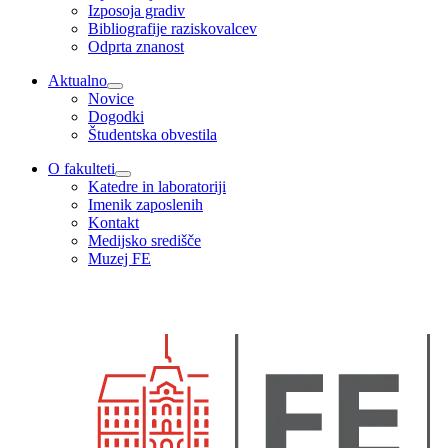
Izposoja gradiv
Bibliografije raziskovalcev
Odprta znanost
Aktualno
Novice
Dogodki
Študentska obvestila
O fakulteti
Katedre in laboratoriji
Imenik zaposlenih
Kontakt
Medijsko središče
Muzej FE