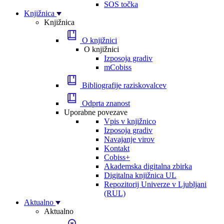
SOS točka
Knjižnica
Knjižnica
O knjižnici
O knjižnici
Izposoja gradiv
mCobiss
Bibliografije raziskovalcev
Odprta znanost
Uporabne povezave
Vpis v knjižnico
Izposoja gradiv
Navajanje virov
Kontakt
Cobiss+
Akademska digitalna zbirka
Digitalna knjižnica UL
Repozitorij Univerze v Ljubljani
(RUL)
Aktualno
Aktualno