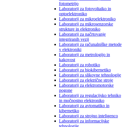
fotometrijo
Laboratorij za fotovoltaiko in
optoelektroniko
Laboratorij za mikroelektroniko
Laboratorij za mikrosenzorske
strukture in elektroniko
Laboratorij za načrtovanje
integriranih vezij
Laboratorij za računalniške metode
v elektroniki
Laboratorij za metrologijo in
kakovost
Laboratorij za robotiko
Laboratorij za biokibernetiko
Laboratorij za slikovne tehnologije
Laboratorij za električne stroje
Laboratorij za elektromotorske
pogone
Laboratorij za regulacijsko tehniko
in močnostno elektroniko
Laboratorij za avtomatiko in
kibernetiko
Laboratorij za strojno inteligenco
Laboratorij za informacijske
tehnologije