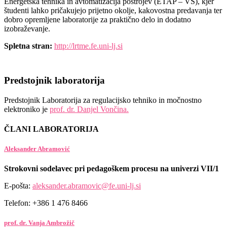
Energetska tehnika in avtomatizacija postrojev (ETAP – VS), kjer
študenti lahko pričakujejo prijetno okolje, kakovostna predavanja ter
dobro opremljene laboratorije za praktično delo in dodatno
izobraževanje.
Spletna stran:
http://lrtme.fe.uni-lj.si
Predstojnik laboratorija
Predstojnik Laboratorija za regulacijsko tehniko in močnostno
elektroniko je
prof. dr. Danjel Vončina.
ČLANI LABORATORIJA
Aleksander Abramović
Strokovni sodelavec pri pedagoškem procesu na univerzi VII/1
E-pošta:
aleksander.abramovic@fe.uni-lj.si
Telefon: +386 1 476 8466
prof. dr. Vanja Ambrožič