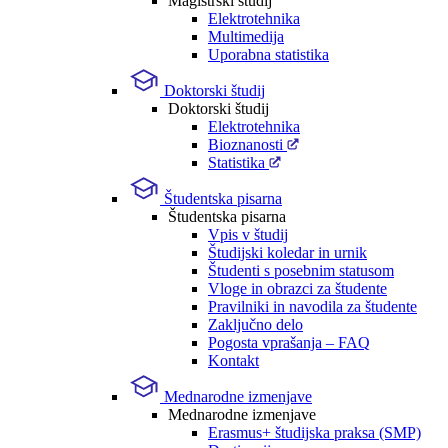
Magistrski študij
Elektrotehnika
Multimedija
Uporabna statistika
Doktorski študij
Doktorski študij
Elektrotehnika
Bioznanosti
Statistika
Študentska pisarna
Študentska pisarna
Vpis v študij
Študijski koledar in urnik
Študenti s posebnim statusom
Vloge in obrazci za študente
Pravilniki in navodila za študente
Zaključno delo
Pogosta vprašanja – FAQ
Kontakt
Mednarodne izmenjave
Mednarodne izmenjave
Erasmus+ študijska praksa (SMP)