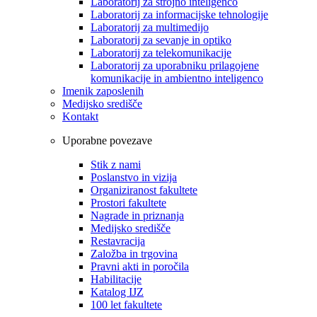
Laboratorij za strojno inteligenco
Laboratorij za informacijske tehnologije
Laboratorij za multimedijo
Laboratorij za sevanje in optiko
Laboratorij za telekomunikacije
Laboratorij za uporabniku prilagojene
komunikacije in ambientno inteligenco
Imenik zaposlenih
Medijsko središče
Kontakt
Uporabne povezave
Stik z nami
Poslanstvo in vizija
Organiziranost fakultete
Prostori fakultete
Nagrade in priznanja
Medijsko središče
Restavracija
Založba in trgovina
Pravni akti in poročila
Habilitacije
Katalog IJZ
100 let fakultete