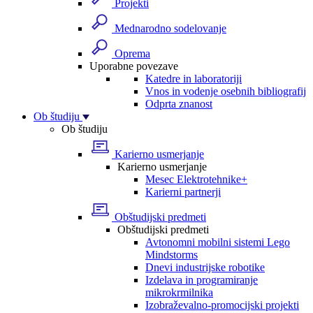
Projekti
Mednarodno sodelovanje
Oprema
Uporabne povezave
Katedre in laboratoriji
Vnos in vodenje osebnih bibliografij
Odprta znanost
Ob študiju
Ob študiju
Karierno usmerjanje
Karierno usmerjanje
Mesec Elektrotehnike+
Karierni partnerji
Obštudijski predmeti
Obštudijski predmeti
Avtonomni mobilni sistemi Lego
Mindstorms
Dnevi industrijske robotike
Izdelava in programiranje
mikrokrmilnika
Izobraževalno-promocijski projekti