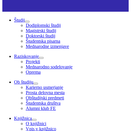
Študij
Dodiplomski študij
Magistrski študij
Doktorski študij
Študentska pisarna
Mednarodne izmenjave
Raziskovanje
Projekti
Mednarodno sodelovanje
Oprema
Ob študiju
Karierno usmerjanje
Prosta delovna mesta
Obštudijski predmeti
Študentska društva
Alumni klub FE
Knjižnica
O knjižnici
Vpis v knjižnico