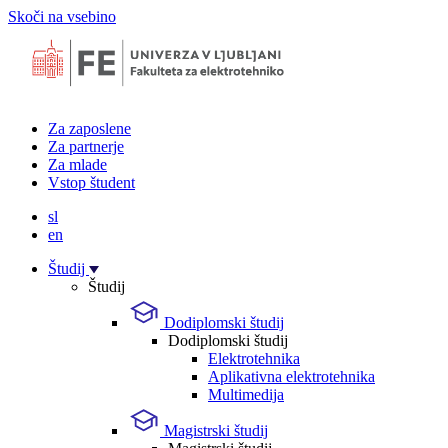
Skoči na vsebino
Za zaposlene
Za partnerje
Za mlade
Vstop študent
sl
en
Študij
Študij
Dodiplomski študij
Dodiplomski študij
Elektrotehnika
Aplikativna elektrotehnika
Multimedija
Magistrski študij