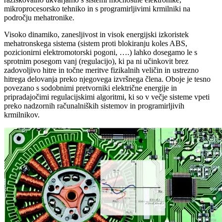
mikroprocesorsko tehniko in s programirljivimi krmilniki na
področju mehatronike.
Visoko dinamiko, zanesljivost in visok energijski izkoristek
mehatronskega sistema (sistem proti blokiranju koles ABS,
pozicionirni elektromotorski pogoni, ….) lahko dosegamo le s
sprotnim posegom vanj (regulacijo), ki pa ni učinkovit brez
zadovoljivo hitre in točne meritve fizikalnih veličin in ustrezno
hitrega delovanja preko njegovega izvršnega člena. Oboje je tesno
povezano s sodobnimi pretvorniki električne energije in
pripradajočimi regulacijskimi algoritmi, ki so v večje sisteme vpeti
preko nadzornih računalniških sistemov in programirljivih
krmilnikov.