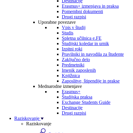
Destinacije
Erasmus+ izmenjava in praksa
Pomembni dokumenti
Drugi razpisi
Uporabne povezave
Vpis v študij
Studis
Spletna učilnica e.FE
Študijski koledar in urnik
Izpitni roki
Pravilniki in navodila za študente
Zaključno delo
Predmetniki
Imenik zaposlenih
Knjižnica
Zaposlitve, štipendije in prakse
Mednarodne izmenjave
Erasmus+
Študijska praksa
Exchange Students Guide
Destinacije
Drugi razpisi
Raziskovanje
Raziskovanje