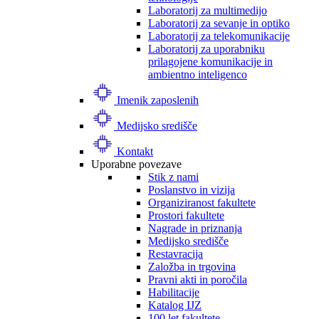
Laboratorij za multimedijo
Laboratorij za sevanje in optiko
Laboratorij za telekomunikacije
Laboratorij za uporabniku
prilagojene komunikacije in
ambientno inteligenco
Imenik zaposlenih
Medijsko središče
Kontakt
Uporabne povezave
Stik z nami
Poslanstvo in vizija
Organiziranost fakultete
Prostori fakultete
Nagrade in priznanja
Medijsko središče
Restavracija
Založba in trgovina
Pravni akti in poročila
Habilitacije
Katalog IJZ
100 let fakultete