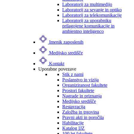
Laboratorij za multimedijo
Laboratorij za sevanje in optiko
Laboratorij za telekomunikacije
Laboratorij za uporabniku
prilagojene komunikacije in
ambientno inteligenco
Imenik zaposlenih
Medijsko središče
Kontakt
Uporabne povezave
Stik z nami
Poslanstvo in vizija
Organiziranost fakultete
Prostori fakultete
Nagrade in priznanja
Medijsko središče
Restavracija
Založba in trgovina
Pravni akti in poročila
Habilitacije
Katalog IJZ
100 let fakultete