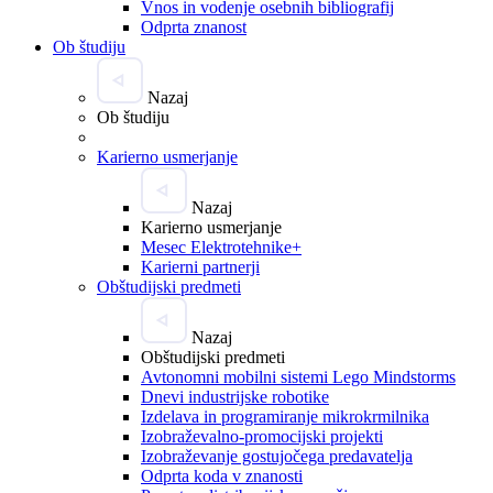
Vnos in vodenje osebnih bibliografij
Odprta znanost
Ob študiju
Nazaj
Ob študiju
Karierno usmerjanje
Nazaj
Karierno usmerjanje
Mesec Elektrotehnike+
Karierni partnerji
Obštudijski predmeti
Nazaj
Obštudijski predmeti
Avtonomni mobilni sistemi Lego Mindstorms
Dnevi industrijske robotike
Izdelava in programiranje mikrokrmilnika
Izobraževalno-promocijski projekti
Izobraževanje gostujočega predavatelja
Odprta koda v znanosti