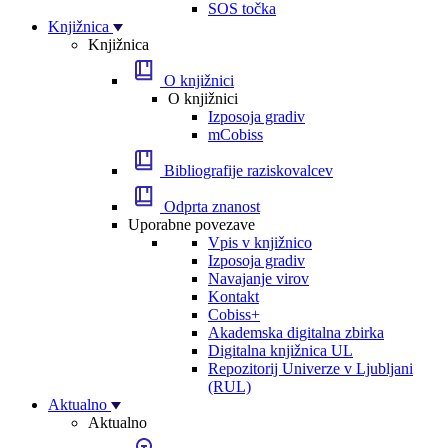
SOS točka
Knjižnica
Knjižnica
O knjižnici
O knjižnici
Izposoja gradiv
mCobiss
Bibliografije raziskovalcev
Odprta znanost
Uporabne povezave
Vpis v knjižnico
Izposoja gradiv
Navajanje virov
Kontakt
Cobiss+
Akademska digitalna zbirka
Digitalna knjižnica UL
Repozitorij Univerze v Ljubljani
(RUL)
Aktualno
Aktualno