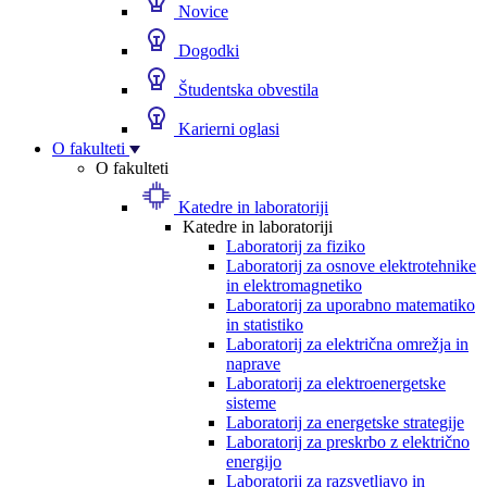
Novice
Dogodki
Študentska obvestila
Karierni oglasi
O fakulteti
O fakulteti
Katedre in laboratoriji
Katedre in laboratoriji
Laboratorij za fiziko
Laboratorij za osnove elektrotehnike
in elektromagnetiko
Laboratorij za uporabno matematiko
in statistiko
Laboratorij za električna omrežja in
naprave
Laboratorij za elektroenergetske
sisteme
Laboratorij za energetske strategije
Laboratorij za preskrbo z električno
energijo
Laboratorij za razsvetljavo in