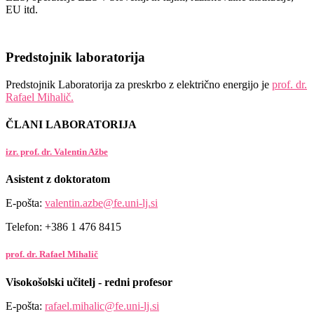
EU itd.
Predstojnik laboratorija
Predstojnik Laboratorija za preskrbo z električno energijo je
prof. dr.
Rafael Mihalič.
ČLANI LABORATORIJA
izr. prof. dr. Valentin Ažbe
Asistent z doktoratom
E-pošta:
valentin.azbe@fe.uni-lj.si
Telefon: +386 1 476 8415
prof. dr. Rafael Mihalič
Visokošolski učitelj - redni profesor
E-pošta:
rafael.mihalic@fe.uni-lj.si