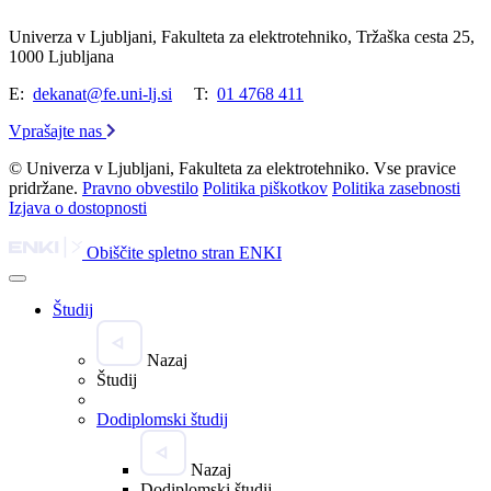
Univerza v Ljubljani, Fakulteta za elektrotehniko, Tržaška cesta 25,
1000 Ljubljana
E:
dekanat@fe.uni-lj.si
T:
01 4768 411
Vprašajte nas
© Univerza v Ljubljani, Fakulteta za elektrotehniko. Vse pravice
pridržane.
Pravno obvestilo
Politika piškotkov
Politika zasebnosti
Izjava o dostopnosti
Obiščite spletno stran ENKI
Študij
Nazaj
Študij
Dodiplomski študij
Nazaj
Dodiplomski študij