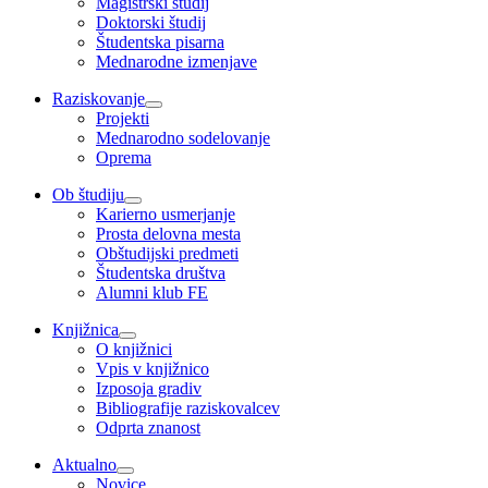
Magistrski študij
Doktorski študij
Študentska pisarna
Mednarodne izmenjave
Raziskovanje
Projekti
Mednarodno sodelovanje
Oprema
Ob študiju
Karierno usmerjanje
Prosta delovna mesta
Obštudijski predmeti
Študentska društva
Alumni klub FE
Knjižnica
O knjižnici
Vpis v knjižnico
Izposoja gradiv
Bibliografije raziskovalcev
Odprta znanost
Aktualno
Novice