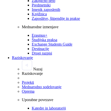
Zaključno delo
Predmetniki
Imenik zaposlenih
Knjižnica
Zaposlitve, štipendije in prakse
Mednarodne izmenjave
Erasmus+
Študijska praksa
Exchange Students Guide
Destinacije
Drugi razpisi
Raziskovanje
Nazaj
Raziskovanje
Projekti
Mednarodno sodelovanje
Oprema
Uporabne povezave
Katedre in laboratoriji