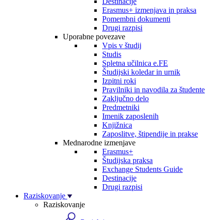
Destinacije
Erasmus+ izmenjava in praksa
Pomembni dokumenti
Drugi razpisi
Uporabne povezave
Vpis v študij
Studis
Spletna učilnica e.FE
Študijski koledar in urnik
Izpitni roki
Pravilniki in navodila za študente
Zaključno delo
Predmetniki
Imenik zaposlenih
Knjižnica
Zaposlitve, štipendije in prakse
Mednarodne izmenjave
Erasmus+
Študijska praksa
Exchange Students Guide
Destinacije
Drugi razpisi
Raziskovanje
Raziskovanje