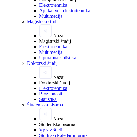
Elektrotehnika
Aplikativna elektrotehnika
Multimedija
Magistrski študij
Nazaj
Magistrski študij
Elektrotehnika
Multimedija
Uporabna statistika
Doktorski študij
Nazaj
Doktorski študij
Elektrotehnika
Bioznanosti
Statistika
Študentska pisarna
Nazaj
Študentska pisarna
Vpis v študij
Študijski koledar in urnik