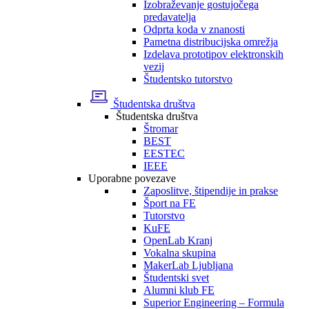
Izobraževanje gostujočega
predavatelja
Odprta koda v znanosti
Pametna distribucijska omrežja
Izdelava prototipov elektronskih
vezij
Študentsko tutorstvo
Študentska društva
Študentska društva
Štromar
BEST
EESTEC
IEEE
Uporabne povezave
Zaposlitve, štipendije in prakse
Šport na FE
Tutorstvo
KuFE
OpenLab Kranj
Vokalna skupina
MakerLab Ljubljana
Študentski svet
Alumni klub FE
Superior Engineering – Formula