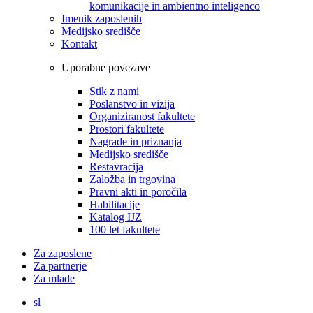
komunikacije in ambientno inteligenco
Imenik zaposlenih
Medijsko središče
Kontakt
Uporabne povezave
Stik z nami
Poslanstvo in vizija
Organiziranost fakultete
Prostori fakultete
Nagrade in priznanja
Medijsko središče
Restavracija
Založba in trgovina
Pravni akti in poročila
Habilitacije
Katalog IJZ
100 let fakultete
Za zaposlene
Za partnerje
Za mlade
sl