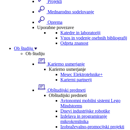
Projekti
Mednarodno sodelovanje
Oprema
Uporabne povezave
Katedre in laboratoriji
Vnos in vodenje osebnih bibliografij
Odprta znanost
Ob študiju
Ob študiju
Karierno usmerjanje
Karierno usmerjanje
Mesec Elektrotehnike+
Karierni partnerji
Obštudijski predmeti
Obštudijski predmeti
Avtonomni mobilni sistemi Lego
Mindstorms
Dnevi industrijske robotike
Izdelava in programiranje
mikrokrmilnika
Izobraževalno-promocijski projekti