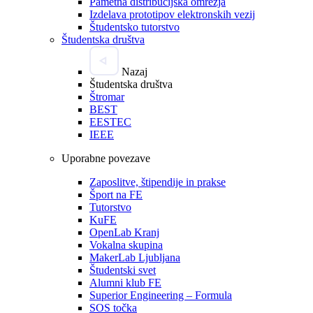
Pametna distribucijska omrežja
Izdelava prototipov elektronskih vezij
Študentsko tutorstvo
Študentska društva
Nazaj
Študentska društva
Štromar
BEST
EESTEC
IEEE
Uporabne povezave
Zaposlitve, štipendije in prakse
Šport na FE
Tutorstvo
KuFE
OpenLab Kranj
Vokalna skupina
MakerLab Ljubljana
Študentski svet
Alumni klub FE
Superior Engineering – Formula
SOS točka