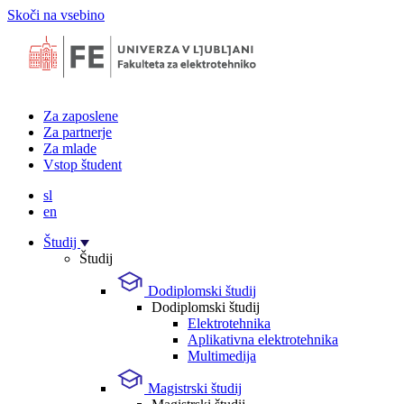
Skoči na vsebino
Za zaposlene
Za partnerje
Za mlade
Vstop študent
sl
en
Študij
Študij
Dodiplomski študij
Dodiplomski študij
Elektrotehnika
Aplikativna elektrotehnika
Multimedija
Magistrski študij