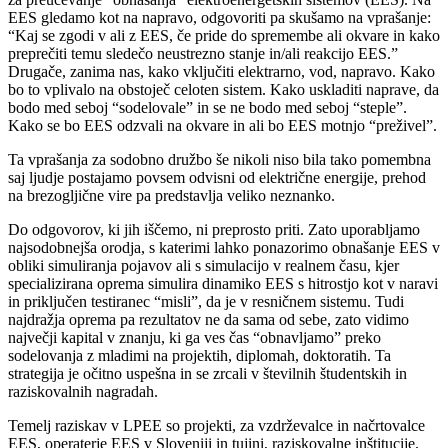
EES gledamo kot na napravo, odgovoriti pa skušamo na vprašanje:
“Kaj se zgodi v ali z EES, če pride do spremembe ali okvare in kako
preprečiti temu sledečo neustrezno stanje in/ali reakcijo EES.”
Drugače, zanima nas, kako vključiti elektrarno, vod, napravo. Kako
bo to vplivalo na obstoječ celoten sistem. Kako uskladiti naprave, da
bodo med seboj “sodelovale” in se ne bodo med seboj “steple”.
Kako se bo EES odzvali na okvare in ali bo EES motnjo “preživel”.
Ta vprašanja za sodobno družbo še nikoli niso bila tako pomembna
saj ljudje postajamo povsem odvisni od električne energije, prehod
na brezogljične vire pa predstavlja veliko neznanko.
Do odgovorov, ki jih iščemo, ni preprosto priti. Zato uporabljamo
najsodobnejša orodja, s katerimi lahko ponazorimo obnašanje EES v
obliki simuliranja pojavov ali s simulacijo v realnem času, kjer
specializirana oprema simulira dinamiko EES s hitrostjo kot v naravi
in priključen testiranec “misli”, da je v resničnem sistemu. Tudi
najdražja oprema pa rezultatov ne da sama od sebe, zato vidimo
največji kapital v znanju, ki ga ves čas “obnavljamo” preko
sodelovanja z mladimi na projektih, diplomah, doktoratih. Ta
strategija je očitno uspešna in se zrcali v številnih študentskih in
raziskovalnih nagradah.
Temelj raziskav v LPEE so projekti, za vzdrževalce in načrtovalce
EES, operaterje EES v Sloveniji in tujini, raziskovalne inštitucije,