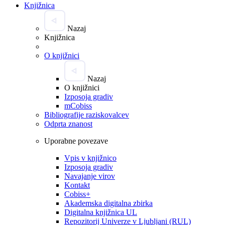
Knjižnica
Nazaj
Knjižnica
O knjižnici
Nazaj
O knjižnici
Izposoja gradiv
mCobiss
Bibliografije raziskovalcev
Odprta znanost
Uporabne povezave
Vpis v knjižnico
Izposoja gradiv
Navajanje virov
Kontakt
Cobiss+
Akademska digitalna zbirka
Digitalna knjižnica UL
Repozitorij Univerze v Ljubljani (RUL)