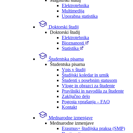
Magistrski študij
Elektrotehnika
Multimedija
Uporabna statistika
Doktorski študij
Doktorski študij
Elektrotehnika
Bioznanosti
Statistika
Študentska pisarna
Študentska pisarna
Vpis v študij
Študijski koledar in urnik
Študenti s posebnim statusom
Vloge in obrazci za študente
Pravilniki in navodila za študente
Zaključno delo
Pogosta vprašanja – FAQ
Kontakt
Mednarodne izmenjave
Mednarodne izmenjave
Erasmus+ študijska praksa (SMP)