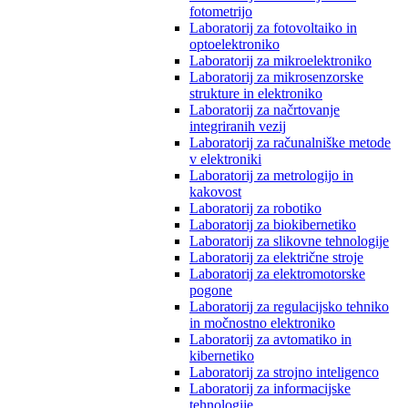
fotometrijo
Laboratorij za fotovoltaiko in
optoelektroniko
Laboratorij za mikroelektroniko
Laboratorij za mikrosenzorske
strukture in elektroniko
Laboratorij za načrtovanje
integriranih vezij
Laboratorij za računalniške metode
v elektroniki
Laboratorij za metrologijo in
kakovost
Laboratorij za robotiko
Laboratorij za biokibernetiko
Laboratorij za slikovne tehnologije
Laboratorij za električne stroje
Laboratorij za elektromotorske
pogone
Laboratorij za regulacijsko tehniko
in močnostno elektroniko
Laboratorij za avtomatiko in
kibernetiko
Laboratorij za strojno inteligenco
Laboratorij za informacijske
tehnologije