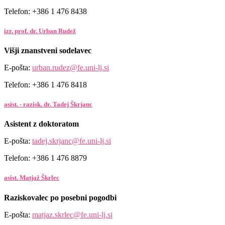
Telefon: +386 1 476 8438
izr. prof. dr. Urban Rudež
Višji znanstveni sodelavec
E-pošta:
urban.rudez@fe.uni-lj.si
Telefon: +386 1 476 8418
asist. - razisk. dr. Tadej Škrjanc
Asistent z doktoratom
E-pošta:
tadej.skrjanc@fe.uni-lj.si
Telefon: +386 1 476 8879
asist. Matjaž Škrlec
Raziskovalec po posebni pogodbi
E-pošta:
matjaz.skrlec@fe.uni-lj.si