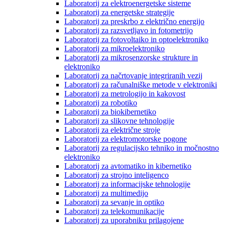
Laboratorij za elektroenergetske sisteme
Laboratorij za energetske strategije
Laboratorij za preskrbo z električno energijo
Laboratorij za razsvetljavo in fotometrijo
Laboratorij za fotovoltaiko in optoelektroniko
Laboratorij za mikroelektroniko
Laboratorij za mikrosenzorske strukture in
elektroniko
Laboratorij za načrtovanje integriranih vezij
Laboratorij za računalniške metode v elektroniki
Laboratorij za metrologijo in kakovost
Laboratorij za robotiko
Laboratorij za biokibernetiko
Laboratorij za slikovne tehnologije
Laboratorij za električne stroje
Laboratorij za elektromotorske pogone
Laboratorij za regulacijsko tehniko in močnostno
elektroniko
Laboratorij za avtomatiko in kibernetiko
Laboratorij za strojno inteligenco
Laboratorij za informacijske tehnologije
Laboratorij za multimedijo
Laboratorij za sevanje in optiko
Laboratorij za telekomunikacije
Laboratorij za uporabniku prilagojene