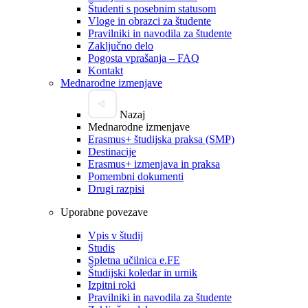
Študenti s posebnim statusom
Vloge in obrazci za študente
Pravilniki in navodila za študente
Zaključno delo
Pogosta vprašanja – FAQ
Kontakt
Mednarodne izmenjave
Nazaj
Mednarodne izmenjave
Erasmus+ študijska praksa (SMP)
Destinacije
Erasmus+ izmenjava in praksa
Pomembni dokumenti
Drugi razpisi
Uporabne povezave
Vpis v študij
Studis
Spletna učilnica e.FE
Študijski koledar in urnik
Izpitni roki
Pravilniki in navodila za študente