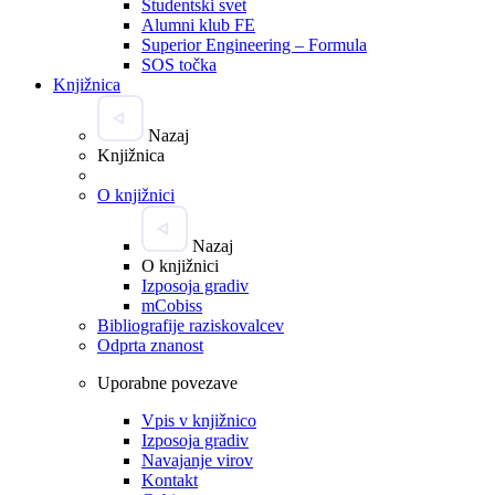
Študentski svet
Alumni klub FE
Superior Engineering – Formula
SOS točka
Knjižnica
Nazaj
Knjižnica
O knjižnici
Nazaj
O knjižnici
Izposoja gradiv
mCobiss
Bibliografije raziskovalcev
Odprta znanost
Uporabne povezave
Vpis v knjižnico
Izposoja gradiv
Navajanje virov
Kontakt