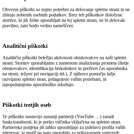
Obvezni piškotki so nujno potrebni za delovanje spletne strani in ne
zbirajo nobenih osebnih podatkov. Brez teh piškotkov določene
storitve, ki jih želite uporabljati na tej spletni strani, ne bi delovale
pravilno, zato bodo vedno nameščeni.
Analitični piškotki
Analitični piškotki beležijo aktivnosti obiskovalcev na naši spletni
strani. Storitev uporabljamo z namenom analiziranja prometa (štetje
obiskovalcev, identifikacija brskalnikov in preživet čas uporabnika
na strani, težave pri navigaciji itd.). Z njihovo pomočjo lažje
razvijamo spletno stran, prilagojeno vašim potrebam, in
izpopolnjujemo uporabniško izkušnjo.
Piškotki tretjih oseb
Te piškotke nastavijo zunanji partnerji (YouTube …) zaradi
funkcionalnosti, ki je preko vtičnika vključena na spletno stran.
Partnerska podjetja jih lahko uporabljajo za izdelavo profila vaših
interesov, ta profil pa nato uporabijo za prikazovanje ustreznih