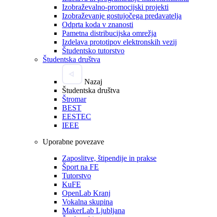
Izobraževalno-promocijski projekti
Izobraževanje gostujočega predavatelja
Odprta koda v znanosti
Pametna distribucijska omrežja
Izdelava prototipov elektronskih vezij
Študentsko tutorstvo
Študentska društva
Nazaj
Študentska društva
Štromar
BEST
EESTEC
IEEE
Uporabne povezave
Zaposlitve, štipendije in prakse
Šport na FE
Tutorstvo
KuFE
OpenLab Kranj
Vokalna skupina
MakerLab Ljubljana