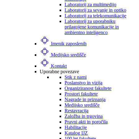
Laboratorij za multimedijo
Laboratorij za sevanje in optiko
Laboratorij za telekomunikacije
Laboratorij za uporabniku
prilagojene komunikacije in
ambientno inteligenco
Imenik zaposlenih
Medijsko središče
Kontakt
Uporabne povezave
Stik z nami
Poslanstvo in vizija
Organiziranost fakultete
Prostori fakultete
Nagrade in priznanja
Medijsko središče
Restavracija
Založba in trgovina
Pravni akti in poročila
Habilitacije
Katalog IJZ
100 let fakultete