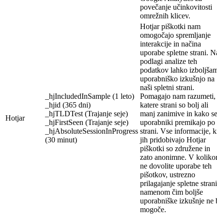
povečanje učinkovitosti
omrežnih klicev.
Hotjar piškotki nam
omogočajo spremljanje
interakcije in načina
uporabe spletne strani. N
podlagi analize teh
podatkov lahko izboljša
uporabniško izkušnjo na
naši spletni strani.
_hjIncludedInSample (1 leto)
Pomagajo nam razumeti,
_hjid (365 dni)
katere strani so bolj ali
_hjTLDTest (Trajanje seje)
manj zanimive in kako s
Hotjar
_hjFirstSeen (Trajanje seje)
uporabniki premikajo po
_hjAbsoluteSessionInProgress
strani. Vse informacije, k
(30 minut)
jih pridobivajo Hotjar
piškotki so združene in
zato anonimne. V koliko
ne dovolite uporabe teh
pišotkov, ustrezno
prilagajanje spletne strani
namenom čim boljše
uporabniške izkušnje ne 
mogoče.