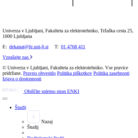
Univerza v Ljubljani, Fakulteta za elektrotehniko, Tržaška cesta 25,
1000 Ljubljana
E:
dekanat@fe.uni-lj.si
T:
01 4768 411
Vprašajte nas
© Univerza v Ljubljani, Fakulteta za elektrotehniko. Vse pravice
pridržane.
Pravno obvestilo
Politika piškotkov
Politika zasebnosti
Izjava o dostopnosti
Obiščite spletno stran ENKI
Študij
Nazaj
Študij