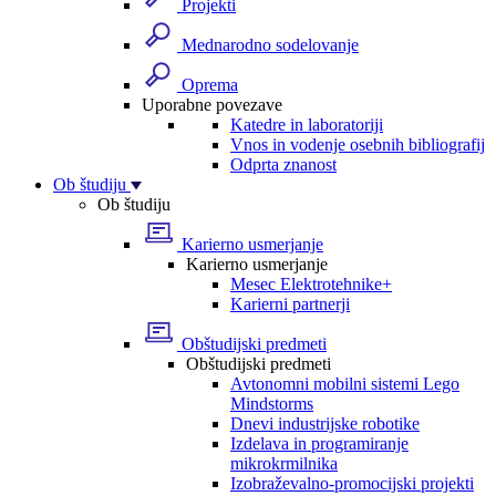
Projekti
Mednarodno sodelovanje
Oprema
Uporabne povezave
Katedre in laboratoriji
Vnos in vodenje osebnih bibliografij
Odprta znanost
Ob študiju
Ob študiju
Karierno usmerjanje
Karierno usmerjanje
Mesec Elektrotehnike+
Karierni partnerji
Obštudijski predmeti
Obštudijski predmeti
Avtonomni mobilni sistemi Lego
Mindstorms
Dnevi industrijske robotike
Izdelava in programiranje
mikrokrmilnika
Izobraževalno-promocijski projekti