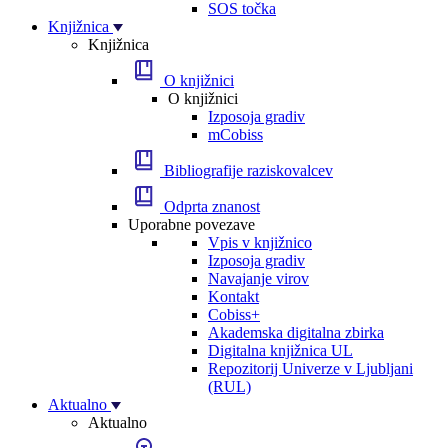
SOS točka
Knjižnica
Knjižnica
O knjižnici
O knjižnici
Izposoja gradiv
mCobiss
Bibliografije raziskovalcev
Odprta znanost
Uporabne povezave
Vpis v knjižnico
Izposoja gradiv
Navajanje virov
Kontakt
Cobiss+
Akademska digitalna zbirka
Digitalna knjižnica UL
Repozitorij Univerze v Ljubljani
(RUL)
Aktualno
Aktualno