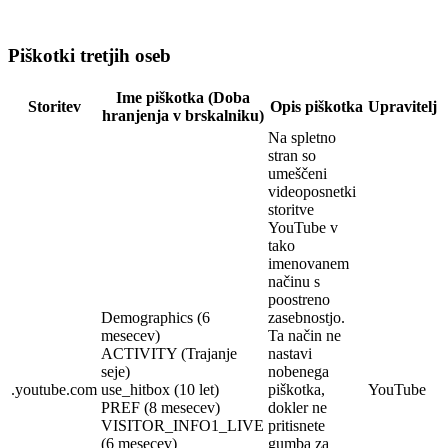
Piškotki tretjih oseb
Ime piškotka (Doba
Storitev
Opis piškotka
Upravitelj
hranjenja v brskalniku)
Na spletno
stran so
umeščeni
videoposnetki
storitve
YouTube v
tako
imenovanem
načinu s
poostreno
Demographics (6
zasebnostjo.
mesecev)
Ta način ne
ACTIVITY (Trajanje
nastavi
seje)
nobenega
.youtube.com
use_hitbox (10 let)
piškotka,
YouTube
PREF (8 mesecev)
dokler ne
VISITOR_INFO1_LIVE
pritisnete
(6 mesecev)
gumba za