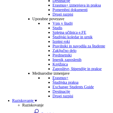
Destinacije
Erasmus+ izmenjava in praksa
Pomembni dokumenti
Drugi razpisi
Uporabne povezave
Vpis v študij
Studis
Spletna učilnica e.FE
Študijski koledar in urnik
Izpitni roki
Pravilniki in navodila za študente
Zaključno delo
Predmetniki
Imenik zaposlenih
Knjižnica
Zaposlitve, štipendije in prakse
Mednarodne izmenjave
Erasmus+
Študijska praksa
Exchange Students Guide
Destinacije
Drugi razpisi
Raziskovanje
Raziskovanje