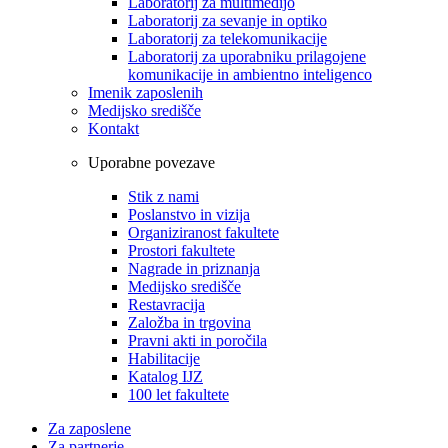
Laboratorij za multimedijo
Laboratorij za sevanje in optiko
Laboratorij za telekomunikacije
Laboratorij za uporabniku prilagojene
komunikacije in ambientno inteligenco
Imenik zaposlenih
Medijsko središče
Kontakt
Uporabne povezave
Stik z nami
Poslanstvo in vizija
Organiziranost fakultete
Prostori fakultete
Nagrade in priznanja
Medijsko središče
Restavracija
Založba in trgovina
Pravni akti in poročila
Habilitacije
Katalog IJZ
100 let fakultete
Za zaposlene
Za partnerje