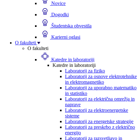
Novice
Dogodki
Študentska obvestila
Karierni oglasi
O fakulteti
O fakulteti
Katedre in laboratoriji
Katedre in laboratoriji
Laboratorij za fiziko
Laboratorij za osnove elektrotehnike
in elektromagnetiko
Laboratorij za uporabno matematiko
in statistiko
Laboratorij za električna omrežja in
naprave
Laboratorij za elektroenergetske
sisteme
Laboratorij za energetske strategije
Laboratorij za preskrbo z električno
energijo
Laboratorij za razsvetljavo in