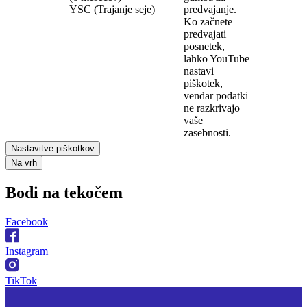
YSC (Trajanje seje)
predvajanje.
Ko začnete
predvajati
posnetek,
lahko YouTube
nastavi
piškotek,
vendar podatki
ne razkrivajo
vaše
zasebnosti.
Nastavitve piškotkov
Na vrh
Bodi na
tekočem
Facebook
Instagram
TikTok