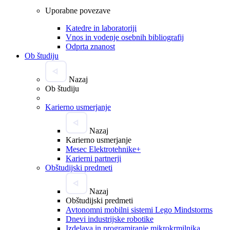
Uporabne povezave
Katedre in laboratoriji
Vnos in vodenje osebnih bibliografij
Odprta znanost
Ob študiju
Nazaj
Ob študiju
Karierno usmerjanje
Nazaj
Karierno usmerjanje
Mesec Elektrotehnike+
Karierni partnerji
Obštudijski predmeti
Nazaj
Obštudijski predmeti
Avtonomni mobilni sistemi Lego Mindstorms
Dnevi industrijske robotike
Izdelava in programiranje mikrokrmilnika