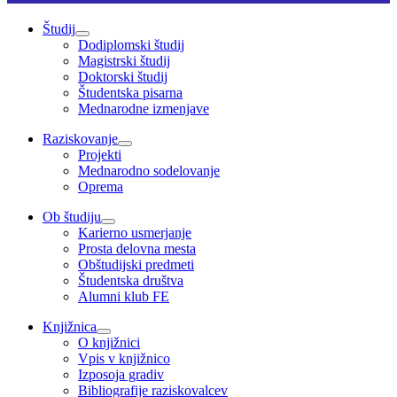
Študij
Dodiplomski študij
Magistrski študij
Doktorski študij
Študentska pisarna
Mednarodne izmenjave
Raziskovanje
Projekti
Mednarodno sodelovanje
Oprema
Ob študiju
Karierno usmerjanje
Prosta delovna mesta
Obštudijski predmeti
Študentska društva
Alumni klub FE
Knjižnica
O knjižnici
Vpis v knjižnico
Izposoja gradiv
Bibliografije raziskovalcev