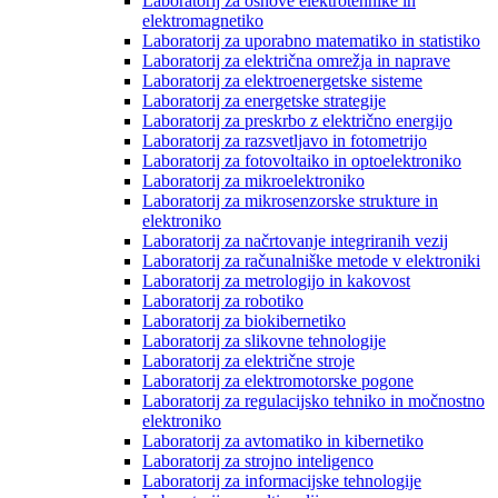
Laboratorij za osnove elektrotehnike in
elektromagnetiko
Laboratorij za uporabno matematiko in statistiko
Laboratorij za električna omrežja in naprave
Laboratorij za elektroenergetske sisteme
Laboratorij za energetske strategije
Laboratorij za preskrbo z električno energijo
Laboratorij za razsvetljavo in fotometrijo
Laboratorij za fotovoltaiko in optoelektroniko
Laboratorij za mikroelektroniko
Laboratorij za mikrosenzorske strukture in
elektroniko
Laboratorij za načrtovanje integriranih vezij
Laboratorij za računalniške metode v elektroniki
Laboratorij za metrologijo in kakovost
Laboratorij za robotiko
Laboratorij za biokibernetiko
Laboratorij za slikovne tehnologije
Laboratorij za električne stroje
Laboratorij za elektromotorske pogone
Laboratorij za regulacijsko tehniko in močnostno
elektroniko
Laboratorij za avtomatiko in kibernetiko
Laboratorij za strojno inteligenco
Laboratorij za informacijske tehnologije