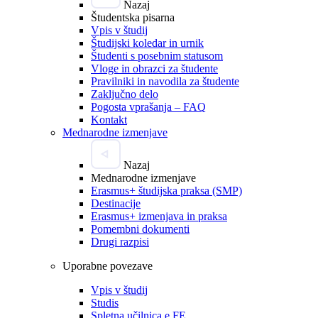
Nazaj
Študentska pisarna
Vpis v študij
Študijski koledar in urnik
Študenti s posebnim statusom
Vloge in obrazci za študente
Pravilniki in navodila za študente
Zaključno delo
Pogosta vprašanja – FAQ
Kontakt
Mednarodne izmenjave
Nazaj
Mednarodne izmenjave
Erasmus+ študijska praksa (SMP)
Destinacije
Erasmus+ izmenjava in praksa
Pomembni dokumenti
Drugi razpisi
Uporabne povezave
Vpis v študij
Studis
Spletna učilnica e.FE