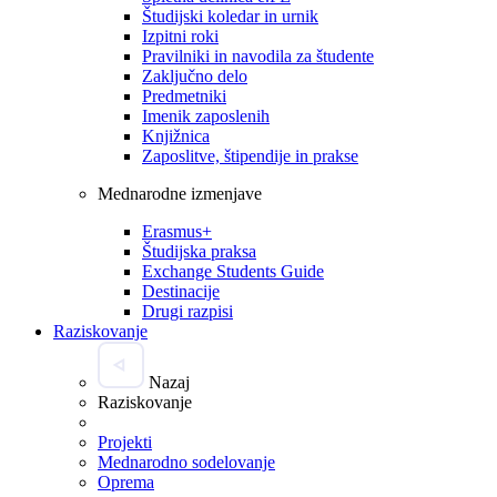
Študijski koledar in urnik
Izpitni roki
Pravilniki in navodila za študente
Zaključno delo
Predmetniki
Imenik zaposlenih
Knjižnica
Zaposlitve, štipendije in prakse
Mednarodne izmenjave
Erasmus+
Študijska praksa
Exchange Students Guide
Destinacije
Drugi razpisi
Raziskovanje
Nazaj
Raziskovanje
Projekti
Mednarodno sodelovanje
Oprema