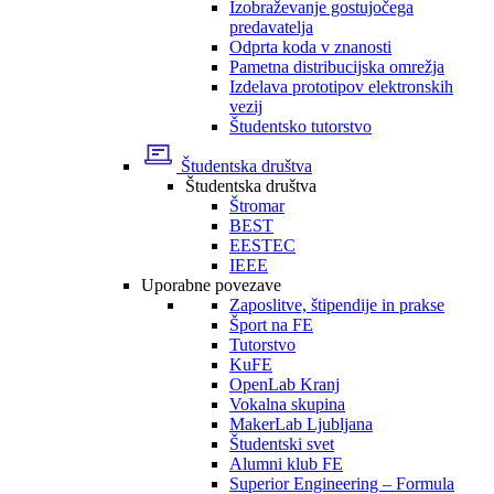
Izobraževanje gostujočega
predavatelja
Odprta koda v znanosti
Pametna distribucijska omrežja
Izdelava prototipov elektronskih
vezij
Študentsko tutorstvo
Študentska društva
Študentska društva
Štromar
BEST
EESTEC
IEEE
Uporabne povezave
Zaposlitve, štipendije in prakse
Šport na FE
Tutorstvo
KuFE
OpenLab Kranj
Vokalna skupina
MakerLab Ljubljana
Študentski svet
Alumni klub FE
Superior Engineering – Formula