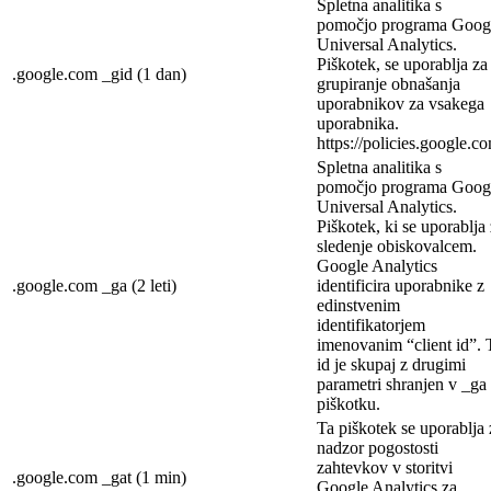
Spletna analitika s
pomočjo programa Goog
Universal Analytics.
Piškotek, se uporablja za
.google.com
_gid (1 dan)
grupiranje obnašanja
uporabnikov za vsakega
uporabnika.
https://policies.google.c
Spletna analitika s
pomočjo programa Goog
Universal Analytics.
Piškotek, ki se uporablja
sledenje obiskovalcem.
Google Analytics
.google.com
_ga (2 leti)
identificira uporabnike z
edinstvenim
identifikatorjem
imenovanim “client id”. 
id je skupaj z drugimi
parametri shranjen v _ga
piškotku.
Ta piškotek se uporablja 
nadzor pogostosti
zahtevkov v storitvi
.google.com
_gat (1 min)
Google Analytics za