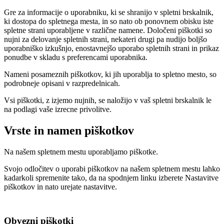
Gre za informacije o uporabniku, ki se shranijo v spletni brskalnik,
ki dostopa do spletnega mesta, in so nato ob ponovnem obisku iste
spletne strani uporabljene v različne namene. Določeni piškotki so
nujni za delovanje spletnih strani, nekateri drugi pa nudijo boljšo
uporabniško izkušnjo, enostavnejšo uporabo spletnih strani in prikaz
ponudbe v skladu s preferencami uporabnika.
Nameni posameznih piškotkov, ki jih uporablja to spletno mesto, so
podrobneje opisani v razpredelnicah.
Vsi piškotki, z izjemo nujnih, se naložijo v vaš spletni brskalnik le
na podlagi vaše izrecne privolitve.
Vrste in namen piškotkov
Na našem spletnem mestu uporabljamo piškotke.
Svojo odločitev o uporabi piškotkov na našem spletnem mestu lahko
kadarkoli spremenite tako, da na spodnjem linku izberete Nastavitve
piškotkov in nato urejate nastavitve.
Obvezni piškotki