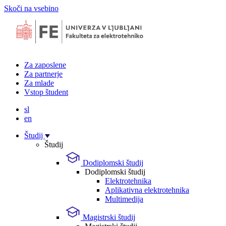
Skoči na vsebino
Za zaposlene
Za partnerje
Za mlade
Vstop študent
sl
en
Študij
Študij
Dodiplomski študij
Dodiplomski študij
Elektrotehnika
Aplikativna elektrotehnika
Multimedija
Magistrski študij