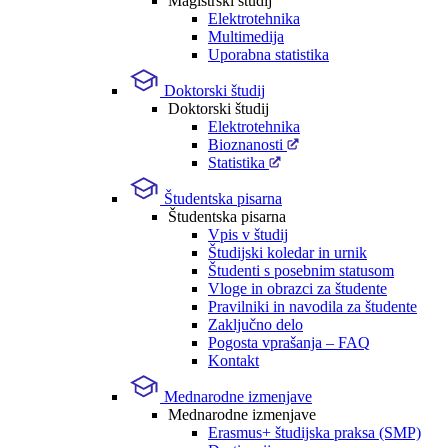
Magistrski študij
Elektrotehnika
Multimedija
Uporabna statistika
Doktorski študij
Doktorski študij
Elektrotehnika
Bioznanosti
Statistika
Študentska pisarna
Študentska pisarna
Vpis v študij
Študijski koledar in urnik
Študenti s posebnim statusom
Vloge in obrazci za študente
Pravilniki in navodila za študente
Zaključno delo
Pogosta vprašanja – FAQ
Kontakt
Mednarodne izmenjave
Mednarodne izmenjave
Erasmus+ študijska praksa (SMP)