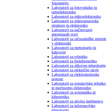
fotometrijo
Laboratorij za fotovoltaiko in
optoelektroniko
Laboratorij za mikroelektroniko
Laboratorij za mikrosenzorske
strukture in elektroniko
Laboratorij za načrtovanje
integriranih vezij
Laboratorij za računalniške metode
v elektroniki
Laboratorij za metrologijo in
kakovost
Laboratorij za robotiko
Laboratorij za biokibernetiko
Laboratorij za slikovne tehnologije
Laboratorij za električne stroje
Laboratorij za elektromotorske
pogone
Laboratorij za regulacijsko tehniko
in močnostno elektroniko
Laboratorij za avtomatiko in
kibernetiko
Laboratorij za strojno inteligenco
Laboratorij za informacijske
tehnologije