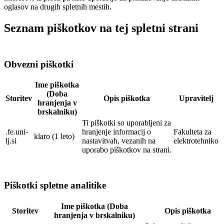
oglasov na drugih spletnih mestih.
Seznam piškotkov na tej spletni strani
Obvezni piškotki
Ime piškotka
(Doba
Storitev
Opis piškotka
Upravitelj
hranjenja v
brskalniku)
Ti piškotki so uporabljeni za
.fe.uni-
hranjenje informacij o
Fakulteta za
klaro (1 leto)
lj.si
nastavitvah, vezanih na
elektrotehniko
uporabo piškotkov na strani.
Piškotki spletne analitike
Ime piškotka (Doba
Storitev
Opis piškotka
hranjenja v brskalniku)