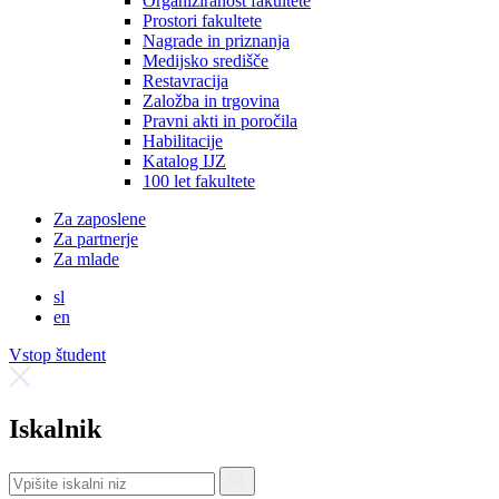
Organiziranost fakultete
Prostori fakultete
Nagrade in priznanja
Medijsko središče
Restavracija
Založba in trgovina
Pravni akti in poročila
Habilitacije
Katalog IJZ
100 let fakultete
Za zaposlene
Za partnerje
Za mlade
sl
en
Vstop študent
Iskalnik