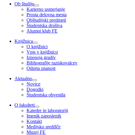
Ob študiju
Karierno usmerjanje
Prosta delovna mesta
Obštudijski predmeti
Študentska društva
Alumni klub FE
Knjižnica
O knjižnici
Vpis v knjižnico
Izposoja gradiv
Bibliografije raziskovalcev
Odprta znanost
Aktualno
Novice
Dogodki
Študentska obvestila
O fakulteti
Katedre in laboratoriji
Imenik zaposlenih
Kontakt
Medijsko središče
Muzej FE