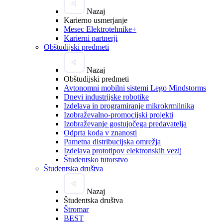
Nazaj
Karierno usmerjanje
Mesec Elektrotehnike+
Karierni partnerji
Obštudijski predmeti
Nazaj
Obštudijski predmeti
Avtonomni mobilni sistemi Lego Mindstorms
Dnevi industrijske robotike
Izdelava in programiranje mikrokrmilnika
Izobraževalno-promocijski projekti
Izobraževanje gostujočega predavatelja
Odprta koda v znanosti
Pametna distribucijska omrežja
Izdelava prototipov elektronskih vezij
Študentsko tutorstvo
Študentska društva
Nazaj
Študentska društva
Štromar
BEST