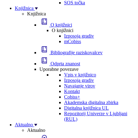
SOS točka
Knjižnica
Knjižnica
O knjižnici
O knjižnici
Izposoja gradiv
mCobiss
Bibliografije raziskovalcev
Odprta znanost
Uporabne povezave
Vpis v knjižnico
Izposoja gradiv
Navajanje virov
Kontakt
Cobiss+
Akademska digitalna zbirka
Digitalna knjižnica UL
Repozitorij Univerze v Ljubljani
(RUL)
Aktualno
Aktualno