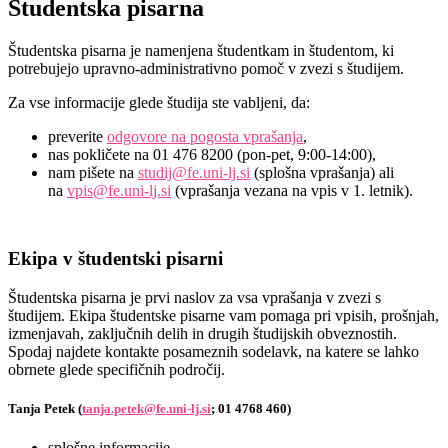
Študentska pisarna
Študentska pisarna je namenjena študentkam in študentom, ki
potrebujejo upravno-administrativno pomoč v zvezi s študijem.
Za vse informacije glede študija ste vabljeni, da:
preverite
odgovore na pogosta vprašanja
,
nas pokličete na 01 476 8200 (pon-pet, 9:00-14:00),
nam pišete na
studij@fe.uni-lj.si
(splošna vprašanja) ali
na
vpis@fe.uni-lj.si
(vprašanja vezana na vpis v 1. letnik).
Ekipa v študentski pisarni
Študentska pisarna je prvi naslov za vsa vprašanja v zvezi s
študijem. Ekipa študentske pisarne vam pomaga pri vpisih, prošnjah,
izmenjavah, zaključnih delih in drugih študijskih obveznostih.
Spodaj najdete kontakte posameznih sodelavk, na katere se lahko
obrnete glede specifičnih področij.
Tanja Petek (
tanja.petek@fe.uni-lj.si
; 01 4768 460)
splošne informacije