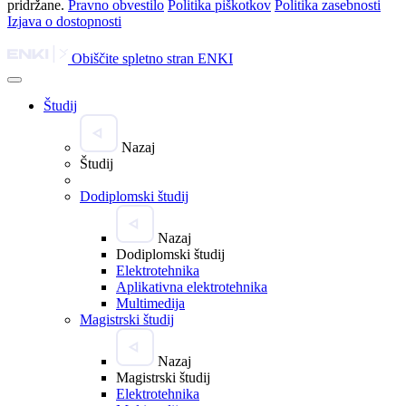
pridržane.
Pravno obvestilo
Politika piškotkov
Politika zasebnosti
Izjava o dostopnosti
Obiščite spletno stran ENKI
Študij
Nazaj
Študij
Dodiplomski študij
Nazaj
Dodiplomski študij
Elektrotehnika
Aplikativna elektrotehnika
Multimedija
Magistrski študij
Nazaj
Magistrski študij
Elektrotehnika