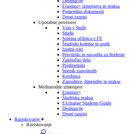
Destinacije
Erasmus+ izmenjava in praksa
Pomembni dokumenti
Drugi razpisi
Uporabne povezave
Vpis v študij
Studis
Spletna učilnica e.FE
Študijski koledar in urnik
Izpitni roki
Pravilniki in navodila za študente
Zaključno delo
Predmetniki
Imenik zaposlenih
Knjižnica
Zaposlitve, štipendije in prakse
Mednarodne izmenjave
Erasmus+
Študijska praksa
Exchange Students Guide
Destinacije
Drugi razpisi
Raziskovanje
Raziskovanje