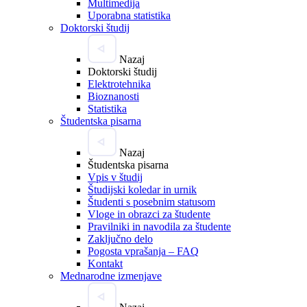
Multimedija
Uporabna statistika
Doktorski študij
Nazaj
Doktorski študij
Elektrotehnika
Bioznanosti
Statistika
Študentska pisarna
Nazaj
Študentska pisarna
Vpis v študij
Študijski koledar in urnik
Študenti s posebnim statusom
Vloge in obrazci za študente
Pravilniki in navodila za študente
Zaključno delo
Pogosta vprašanja – FAQ
Kontakt
Mednarodne izmenjave