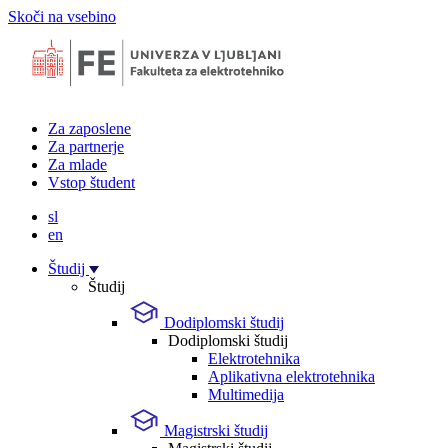
Skoči na vsebino
Za zaposlene
Za partnerje
Za mlade
Vstop študent
sl
en
Študij
Študij
Dodiplomski študij
Dodiplomski študij
Elektrotehnika
Aplikativna elektrotehnika
Multimedija
Magistrski študij