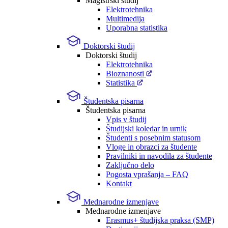
Magistrski študij
Elektrotehnika
Multimedija
Uporabna statistika
Doktorski študij
Doktorski študij
Elektrotehnika
Bioznanosti
Statistika
Študentska pisarna
Študentska pisarna
Vpis v študij
Študijski koledar in urnik
Študenti s posebnim statusom
Vloge in obrazci za študente
Pravilniki in navodila za študente
Zaključno delo
Pogosta vprašanja – FAQ
Kontakt
Mednarodne izmenjave
Mednarodne izmenjave
Erasmus+ študijska praksa (SMP)