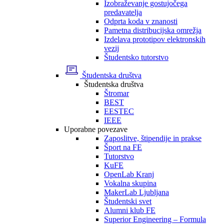
Izobraževanje gostujočega
predavatelja
Odprta koda v znanosti
Pametna distribucijska omrežja
Izdelava prototipov elektronskih
vezij
Študentsko tutorstvo
Študentska društva
Študentska društva
Štromar
BEST
EESTEC
IEEE
Uporabne povezave
Zaposlitve, štipendije in prakse
Šport na FE
Tutorstvo
KuFE
OpenLab Kranj
Vokalna skupina
MakerLab Ljubljana
Študentski svet
Alumni klub FE
Superior Engineering – Formula