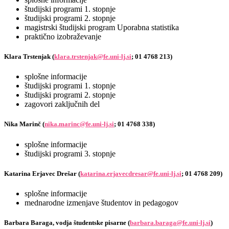
študijski programi 1. stopnje
študijski programi 2. stopnje
magistrski študijski program Uporabna statistika
praktično izobraževanje
Klara Trstenjak (
klara.trstenjak@fe.uni-lj.si
; 01 4768 213)
splošne informacije
študijski programi 1. stopnje
študijski programi 2. stopnje
zagovori zaključnih del
Nika Marinč (
nika.marinc@fe.uni-lj.si
; 01 4768 338)
splošne informacije
študijski programi 3. stopnje
Katarina Erjavec Drešar (
katarina.erjavecdresar@fe.uni-lj.si
; 01 4768 209)
splošne informacije
mednarodne izmenjave študentov in pedagogov
Barbara Baraga, vodja študentske pisarne (
barbara.baraga@fe.uni-lj.si
)