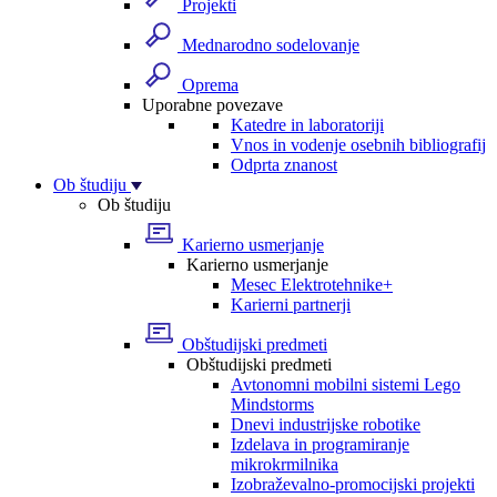
Projekti
Mednarodno sodelovanje
Oprema
Uporabne povezave
Katedre in laboratoriji
Vnos in vodenje osebnih bibliografij
Odprta znanost
Ob študiju
Ob študiju
Karierno usmerjanje
Karierno usmerjanje
Mesec Elektrotehnike+
Karierni partnerji
Obštudijski predmeti
Obštudijski predmeti
Avtonomni mobilni sistemi Lego
Mindstorms
Dnevi industrijske robotike
Izdelava in programiranje
mikrokrmilnika
Izobraževalno-promocijski projekti