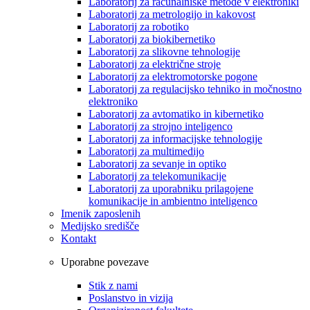
Laboratorij za računalniške metode v elektroniki
Laboratorij za metrologijo in kakovost
Laboratorij za robotiko
Laboratorij za biokibernetiko
Laboratorij za slikovne tehnologije
Laboratorij za električne stroje
Laboratorij za elektromotorske pogone
Laboratorij za regulacijsko tehniko in močnostno
elektroniko
Laboratorij za avtomatiko in kibernetiko
Laboratorij za strojno inteligenco
Laboratorij za informacijske tehnologije
Laboratorij za multimedijo
Laboratorij za sevanje in optiko
Laboratorij za telekomunikacije
Laboratorij za uporabniku prilagojene
komunikacije in ambientno inteligenco
Imenik zaposlenih
Medijsko središče
Kontakt
Uporabne povezave
Stik z nami
Poslanstvo in vizija