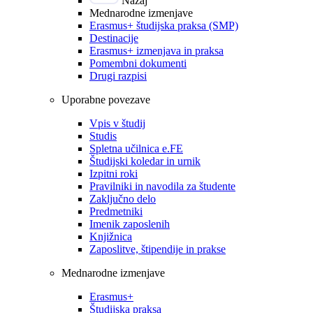
Nazaj
Mednarodne izmenjave
Erasmus+ študijska praksa (SMP)
Destinacije
Erasmus+ izmenjava in praksa
Pomembni dokumenti
Drugi razpisi
Uporabne povezave
Vpis v študij
Studis
Spletna učilnica e.FE
Študijski koledar in urnik
Izpitni roki
Pravilniki in navodila za študente
Zaključno delo
Predmetniki
Imenik zaposlenih
Knjižnica
Zaposlitve, štipendije in prakse
Mednarodne izmenjave
Erasmus+
Študijska praksa