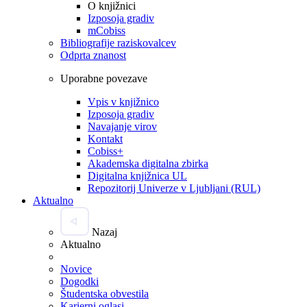
O knjižnici
Izposoja gradiv
mCobiss
Bibliografije raziskovalcev
Odprta znanost
Uporabne povezave
Vpis v knjižnico
Izposoja gradiv
Navajanje virov
Kontakt
Cobiss+
Akademska digitalna zbirka
Digitalna knjižnica UL
Repozitorij Univerze v Ljubljani (RUL)
Aktualno
Nazaj
Aktualno
Novice
Dogodki
Študentska obvestila
Karierni oglasi