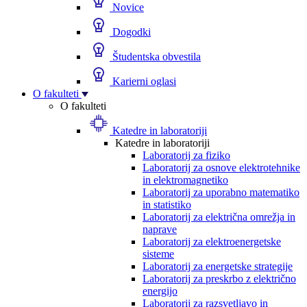
Novice
Dogodki
Študentska obvestila
Karierni oglasi
O fakulteti
O fakulteti
Katedre in laboratoriji
Katedre in laboratoriji
Laboratorij za fiziko
Laboratorij za osnove elektrotehnike
in elektromagnetiko
Laboratorij za uporabno matematiko
in statistiko
Laboratorij za električna omrežja in
naprave
Laboratorij za elektroenergetske
sisteme
Laboratorij za energetske strategije
Laboratorij za preskrbo z električno
energijo
Laboratorij za razsvetljavo in