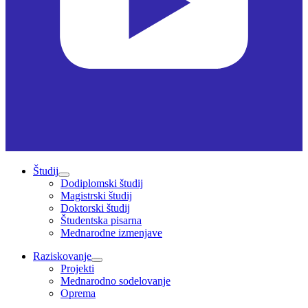
Študij
Dodiplomski študij
Magistrski študij
Doktorski študij
Študentska pisarna
Mednarodne izmenjave
Raziskovanje
Projekti
Mednarodno sodelovanje
Oprema