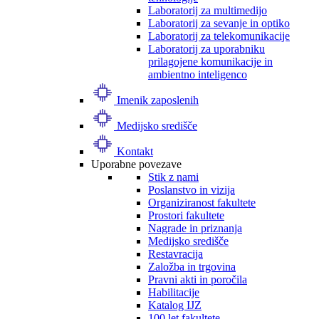
Laboratorij za multimedijo
Laboratorij za sevanje in optiko
Laboratorij za telekomunikacije
Laboratorij za uporabniku
prilagojene komunikacije in
ambientno inteligenco
Imenik zaposlenih
Medijsko središče
Kontakt
Uporabne povezave
Stik z nami
Poslanstvo in vizija
Organiziranost fakultete
Prostori fakultete
Nagrade in priznanja
Medijsko središče
Restavracija
Založba in trgovina
Pravni akti in poročila
Habilitacije
Katalog IJZ
100 let fakultete