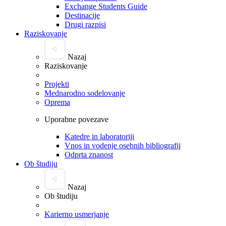
Exchange Students Guide
Destinacije
Drugi razpisi
Raziskovanje
Nazaj
Raziskovanje
Projekti
Mednarodno sodelovanje
Oprema
Uporabne povezave
Katedre in laboratoriji
Vnos in vodenje osebnih bibliografij
Odprta znanost
Ob študiju
Nazaj
Ob študiju
Karierno usmerjanje