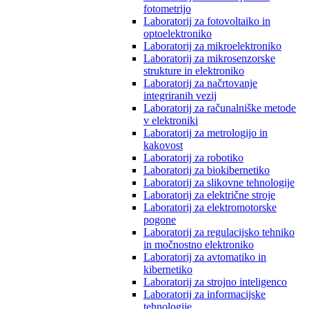
fotometrijo
Laboratorij za fotovoltaiko in
optoelektroniko
Laboratorij za mikroelektroniko
Laboratorij za mikrosenzorske
strukture in elektroniko
Laboratorij za načrtovanje
integriranih vezij
Laboratorij za računalniške metode
v elektroniki
Laboratorij za metrologijo in
kakovost
Laboratorij za robotiko
Laboratorij za biokibernetiko
Laboratorij za slikovne tehnologije
Laboratorij za električne stroje
Laboratorij za elektromotorske
pogone
Laboratorij za regulacijsko tehniko
in močnostno elektroniko
Laboratorij za avtomatiko in
kibernetiko
Laboratorij za strojno inteligenco
Laboratorij za informacijske
tehnologije