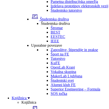
Pametna distribucijska omrežja
Izdelava prototipov elektronskih vezij
Študentsko tutorstvo
Študentska društva
Študentska društva
Štromar
BEST
EESTEC
IEEE
Uporabne povezave
Zaposlitve, štipendije in prakse
Šport na FE
Tutorstvo
KuFE
OpenLab Kranj
Vokalna skupina
MakerLab Ljubljana
Študentski svet
Alumni klub FE
Superior Engineering – Formula
SOS točka
Knjižnica
Knjižnica