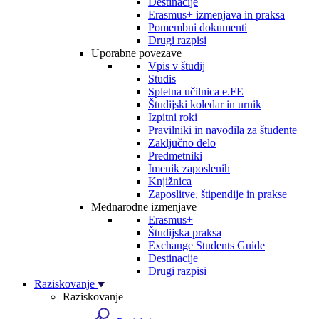
Destinacije
Erasmus+ izmenjava in praksa
Pomembni dokumenti
Drugi razpisi
Uporabne povezave
Vpis v študij
Studis
Spletna učilnica e.FE
Študijski koledar in urnik
Izpitni roki
Pravilniki in navodila za študente
Zaključno delo
Predmetniki
Imenik zaposlenih
Knjižnica
Zaposlitve, štipendije in prakse
Mednarodne izmenjave
Erasmus+
Študijska praksa
Exchange Students Guide
Destinacije
Drugi razpisi
Raziskovanje
Raziskovanje