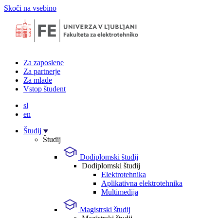
Skoči na vsebino
Za zaposlene
Za partnerje
Za mlade
Vstop študent
sl
en
Študij
Študij
Dodiplomski študij
Dodiplomski študij
Elektrotehnika
Aplikativna elektrotehnika
Multimedija
Magistrski študij