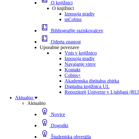
O knjižnici
O knjižnici
Izposoja gradiv
mCobiss
Bibliografije raziskovalcev
Odprta znanost
Uporabne povezave
Vpis v knjižnico
Izposoja gradiv
Navajanje virov
Kontakt
Cobiss+
Akademska digitalna zbirka
Digitalna knjižnica UL
Repozitorij Univerze v Ljubljani (RU
Aktualno
Aktualno
Novice
Dogodki
Študentska obvestila