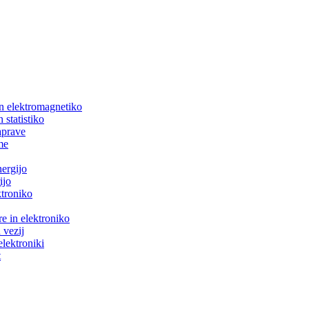
in elektromagnetiko
 statistiko
aprave
me
nergijo
ijo
ktroniko
e in elektroniko
 vezij
elektroniki
t