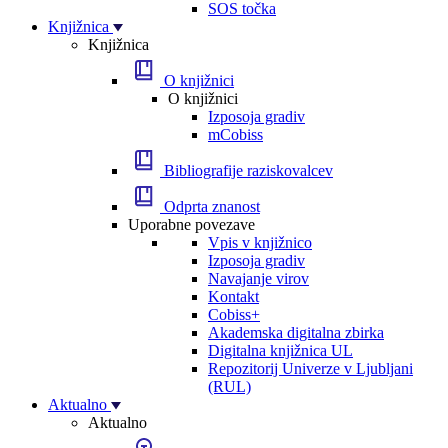
SOS točka
Knjižnica
Knjižnica
O knjižnici
O knjižnici
Izposoja gradiv
mCobiss
Bibliografije raziskovalcev
Odprta znanost
Uporabne povezave
Vpis v knjižnico
Izposoja gradiv
Navajanje virov
Kontakt
Cobiss+
Akademska digitalna zbirka
Digitalna knjižnica UL
Repozitorij Univerze v Ljubljani
(RUL)
Aktualno
Aktualno