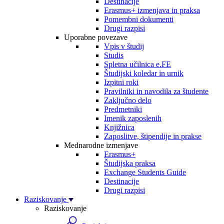
Destinacije
Erasmus+ izmenjava in praksa
Pomembni dokumenti
Drugi razpisi
Uporabne povezave
Vpis v študij
Studis
Spletna učilnica e.FE
Študijski koledar in urnik
Izpitni roki
Pravilniki in navodila za študente
Zaključno delo
Predmetniki
Imenik zaposlenih
Knjižnica
Zaposlitve, štipendije in prakse
Mednarodne izmenjave
Erasmus+
Študijska praksa
Exchange Students Guide
Destinacije
Drugi razpisi
Raziskovanje
Raziskovanje