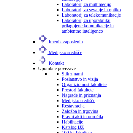
Laboratorij za multimedijo
Laboratorij za sevanje in optiko
Laboratorij za telekomunikacije
Laboratorij za uporabniku
prilagojene komunikacije in
ambientno inteligenco
Imenik zaposlenih
Medijsko središče
Kontakt
Uporabne povezave
Stik z nami
Poslanstvo in vizija
Organiziranost fakultete
Prostori fakultete
Nagrade in priznanja
Medijsko središče
Restavracija
Založba in trgovina
Pravni akti in poročila
Habilitacije
Katalog IJZ
100 let fakultete