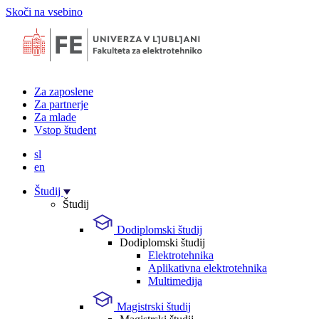
Skoči na vsebino
Za zaposlene
Za partnerje
Za mlade
Vstop študent
sl
en
Študij
Študij
Dodiplomski študij
Dodiplomski študij
Elektrotehnika
Aplikativna elektrotehnika
Multimedija
Magistrski študij