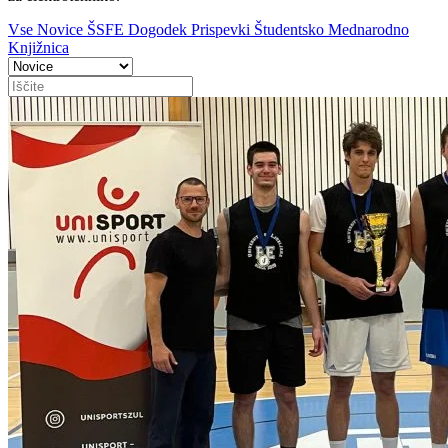
Vse
Novice
ŠSFE
Dogodek
Prispevki
Študentsko
Mednarodno
Knjižnica