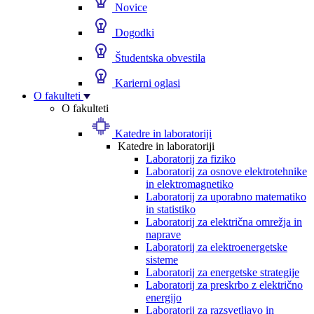
Novice
Dogodki
Študentska obvestila
Karierni oglasi
O fakulteti
O fakulteti
Katedre in laboratoriji
Katedre in laboratoriji
Laboratorij za fiziko
Laboratorij za osnove elektrotehnike
in elektromagnetiko
Laboratorij za uporabno matematiko
in statistiko
Laboratorij za električna omrežja in
naprave
Laboratorij za elektroenergetske
sisteme
Laboratorij za energetske strategije
Laboratorij za preskrbo z električno
energijo
Laboratorij za razsvetljavo in