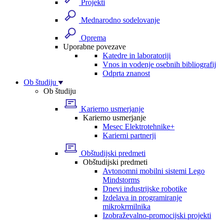
Projekti
Mednarodno sodelovanje
Oprema
Uporabne povezave
Katedre in laboratoriji
Vnos in vodenje osebnih bibliografij
Odprta znanost
Ob študiju
Ob študiju
Karierno usmerjanje
Karierno usmerjanje
Mesec Elektrotehnike+
Karierni partnerji
Obštudijski predmeti
Obštudijski predmeti
Avtonomni mobilni sistemi Lego
Mindstorms
Dnevi industrijske robotike
Izdelava in programiranje
mikrokrmilnika
Izobraževalno-promocijski projekti