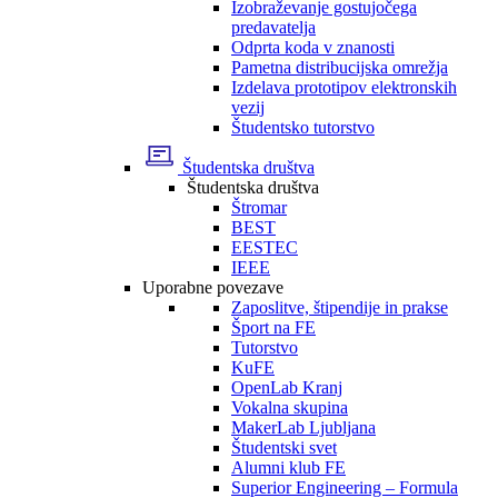
Izobraževanje gostujočega
predavatelja
Odprta koda v znanosti
Pametna distribucijska omrežja
Izdelava prototipov elektronskih
vezij
Študentsko tutorstvo
Študentska društva
Študentska društva
Štromar
BEST
EESTEC
IEEE
Uporabne povezave
Zaposlitve, štipendije in prakse
Šport na FE
Tutorstvo
KuFE
OpenLab Kranj
Vokalna skupina
MakerLab Ljubljana
Študentski svet
Alumni klub FE
Superior Engineering – Formula