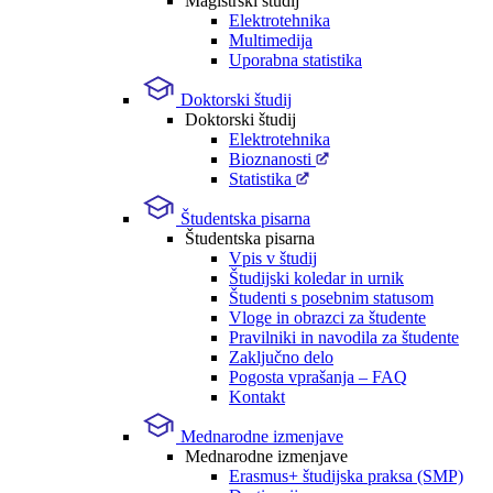
Magistrski študij
Elektrotehnika
Multimedija
Uporabna statistika
Doktorski študij
Doktorski študij
Elektrotehnika
Bioznanosti
Statistika
Študentska pisarna
Študentska pisarna
Vpis v študij
Študijski koledar in urnik
Študenti s posebnim statusom
Vloge in obrazci za študente
Pravilniki in navodila za študente
Zaključno delo
Pogosta vprašanja – FAQ
Kontakt
Mednarodne izmenjave
Mednarodne izmenjave
Erasmus+ študijska praksa (SMP)