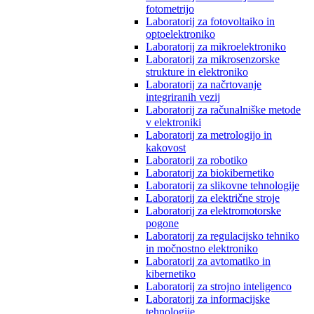
fotometrijo
Laboratorij za fotovoltaiko in
optoelektroniko
Laboratorij za mikroelektroniko
Laboratorij za mikrosenzorske
strukture in elektroniko
Laboratorij za načrtovanje
integriranih vezij
Laboratorij za računalniške metode
v elektroniki
Laboratorij za metrologijo in
kakovost
Laboratorij za robotiko
Laboratorij za biokibernetiko
Laboratorij za slikovne tehnologije
Laboratorij za električne stroje
Laboratorij za elektromotorske
pogone
Laboratorij za regulacijsko tehniko
in močnostno elektroniko
Laboratorij za avtomatiko in
kibernetiko
Laboratorij za strojno inteligenco
Laboratorij za informacijske
tehnologije