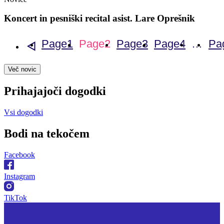
Koncert in pesniški recital asist. Lare Oprešnik
Page
1
Page
2
Page
3
Page
4
…
Pa
«
Več novic
Prihajajoči dogodki
Vsi dogodki
Bodi na
tekočem
Facebook
Instagram
TikTok