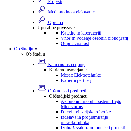
Projekti
Mednarodno sodelovanje
Oprema
Uporabne povezave
Katedre in laboratoriji
Vnos in vodenje osebnih bibliografij
Odprta znanost
Ob študiju
Ob študiju
Karierno usmerjanje
Karierno usmerjanje
Mesec Elektrotehnike+
Karierni partnerji
Obštudijski predmeti
Obštudijski predmeti
Avtonomni mobilni sistemi Lego
Mindstorms
Dnevi industrijske robotike
Izdelava in programiranje
mikrokrmilnika
Izobraževalno-promocijski projekti