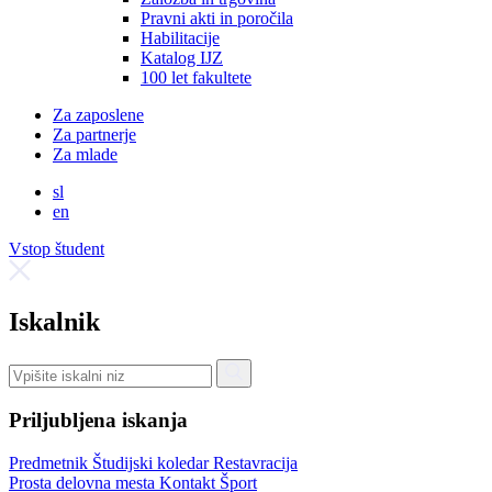
Pravni akti in poročila
Habilitacije
Katalog IJZ
100 let fakultete
Za zaposlene
Za partnerje
Za mlade
sl
en
Vstop študent
Iskalnik
Priljubljena iskanja
Predmetnik
Študijski koledar
Restavracija
Prosta delovna mesta
Kontakt
Šport