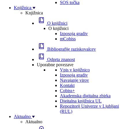
SOS točka
Knjižnica
Knjižnica
O knjižnici
O knjižnici
Izposoja gradiv
mCobiss
Bibliografije raziskovalcev
Odprta znanost
Uporabne povezave
Vpis v knjižnico
Izposoja gradiv
Navajanje virov
Kontakt
Cobiss+
Akademska digitalna zbirka
Digitalna knjižnica UL
Repozitorij Univerze v Ljubljani
(RUL)
Aktualno
Aktualno