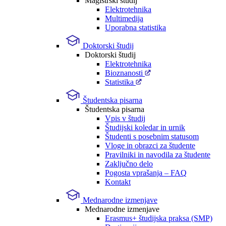
Magistrski študij
Elektrotehnika
Multimedija
Uporabna statistika
Doktorski študij
Doktorski študij
Elektrotehnika
Bioznanosti
Statistika
Študentska pisarna
Študentska pisarna
Vpis v študij
Študijski koledar in urnik
Študenti s posebnim statusom
Vloge in obrazci za študente
Pravilniki in navodila za študente
Zaključno delo
Pogosta vprašanja – FAQ
Kontakt
Mednarodne izmenjave
Mednarodne izmenjave
Erasmus+ študijska praksa (SMP)