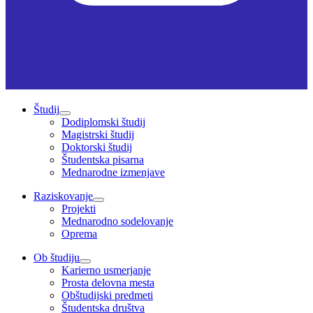
Študij
Dodiplomski študij
Magistrski študij
Doktorski študij
Študentska pisarna
Mednarodne izmenjave
Raziskovanje
Projekti
Mednarodno sodelovanje
Oprema
Ob študiju
Karierno usmerjanje
Prosta delovna mesta
Obštudijski predmeti
Študentska društva