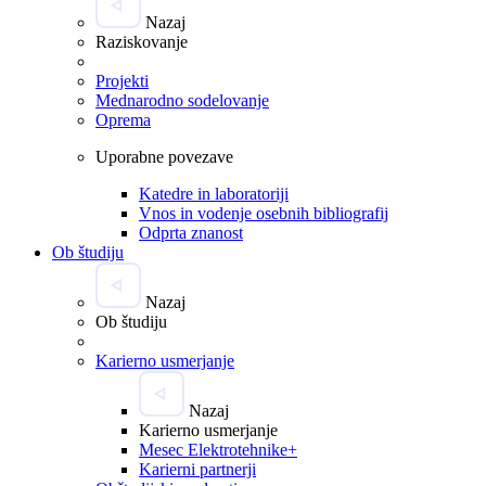
Nazaj
Raziskovanje
Projekti
Mednarodno sodelovanje
Oprema
Uporabne povezave
Katedre in laboratoriji
Vnos in vodenje osebnih bibliografij
Odprta znanost
Ob študiju
Nazaj
Ob študiju
Karierno usmerjanje
Nazaj
Karierno usmerjanje
Mesec Elektrotehnike+
Karierni partnerji