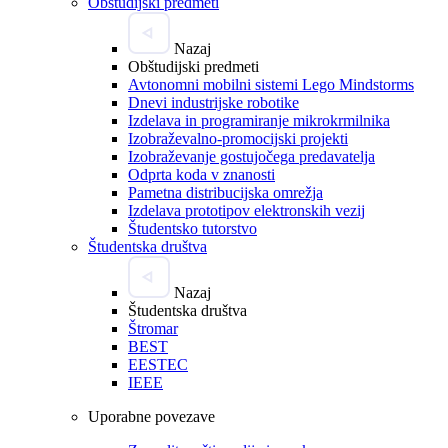
Obštudijski predmeti
Nazaj
Obštudijski predmeti
Avtonomni mobilni sistemi Lego Mindstorms
Dnevi industrijske robotike
Izdelava in programiranje mikrokrmilnika
Izobraževalno-promocijski projekti
Izobraževanje gostujočega predavatelja
Odprta koda v znanosti
Pametna distribucijska omrežja
Izdelava prototipov elektronskih vezij
Študentsko tutorstvo
Študentska društva
Nazaj
Študentska društva
Štromar
BEST
EESTEC
IEEE
Uporabne povezave