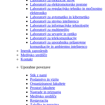
Laboratorij za električne stroje
Laboratorij za elektromotorske pogone
Laboratorij za regulacijsko tehniko in močnostno
elektroniko
Laboratorij za avtomatiko in kibernetiko
Laboratorij za strojno inteligenco
Laboratorij za informacijske tehnologije
Laboratorij za multimedijo
Laboratorij za sevanje in optiko
Laboratorij za telekomunikacije
Laboratorij za uporabniku prilagojene
komunikacije in ambientno inteligenco
Imenik zaposlenih
Medijsko središče
Kontakt
Uporabne povezave
Stik z nami
Poslanstvo in vizija
Organiziranost fakultete
Prostori fakultete
Nagrade in priznanja
Medijsko središče
Restavracija
Založba in trgovina