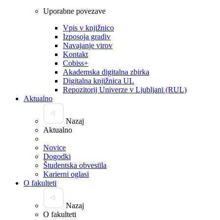
Uporabne povezave
Vpis v knjižnico
Izposoja gradiv
Navajanje virov
Kontakt
Cobiss+
Akademska digitalna zbirka
Digitalna knjižnica UL
Repozitorij Univerze v Ljubljani (RUL)
Aktualno
Nazaj
Aktualno
Novice
Dogodki
Študentska obvestila
Karierni oglasi
O fakulteti
Nazaj
O fakulteti