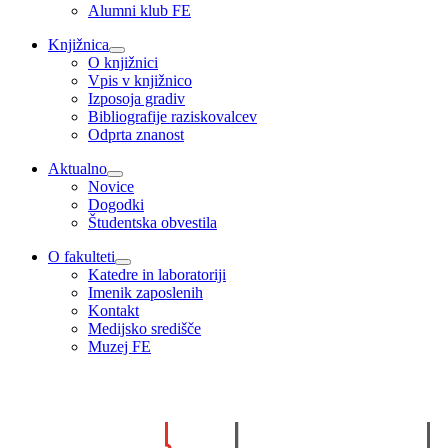
Alumni klub FE
Knjižnica
O knjižnici
Vpis v knjižnico
Izposoja gradiv
Bibliografije raziskovalcev
Odprta znanost
Aktualno
Novice
Dogodki
Študentska obvestila
O fakulteti
Katedre in laboratoriji
Imenik zaposlenih
Kontakt
Medijsko središče
Muzej FE