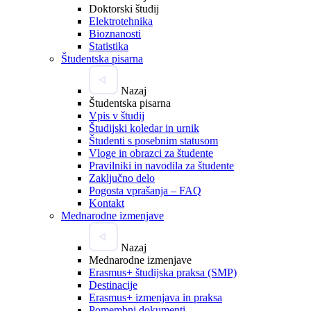
Doktorski študij
Elektrotehnika
Bioznanosti
Statistika
Študentska pisarna
Nazaj
Študentska pisarna
Vpis v študij
Študijski koledar in urnik
Študenti s posebnim statusom
Vloge in obrazci za študente
Pravilniki in navodila za študente
Zaključno delo
Pogosta vprašanja – FAQ
Kontakt
Mednarodne izmenjave
Nazaj
Mednarodne izmenjave
Erasmus+ študijska praksa (SMP)
Destinacije
Erasmus+ izmenjava in praksa
Pomembni dokumenti