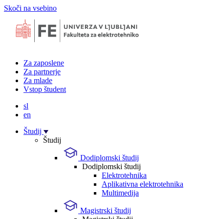
Skoči na vsebino
Za zaposlene
Za partnerje
Za mlade
Vstop študent
sl
en
Študij
Študij
Dodiplomski študij
Dodiplomski študij
Elektrotehnika
Aplikativna elektrotehnika
Multimedija
Magistrski študij