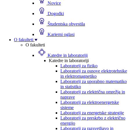
Novice
Dogodki
Študentska obvestila
Karierni oglasi
O fakulteti
O fakulteti
Katedre in laboratoriji
Katedre in laboratoriji
Laboratorij za fiziko
Laboratorij za osnove elektrotehnike
in elektromagnetiko
Laboratorij za uporabno matematiko
in statistiko
Laboratorij za električna omrežja in
naprave
Laboratorij za elektroenergetske
sisteme
Laboratorij za energetske strategije
Laboratorij za preskrbo z električno
energijo
Laboratorij za razsvetljavo in