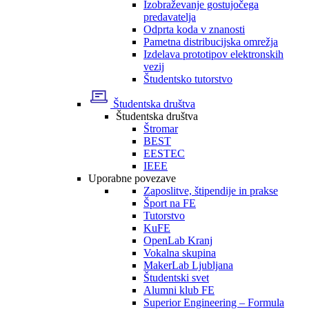
Izobraževanje gostujočega
predavatelja
Odprta koda v znanosti
Pametna distribucijska omrežja
Izdelava prototipov elektronskih
vezij
Študentsko tutorstvo
Študentska društva
Študentska društva
Štromar
BEST
EESTEC
IEEE
Uporabne povezave
Zaposlitve, štipendije in prakse
Šport na FE
Tutorstvo
KuFE
OpenLab Kranj
Vokalna skupina
MakerLab Ljubljana
Študentski svet
Alumni klub FE
Superior Engineering – Formula