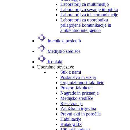
Laboratorij za multimedijo
Laboratorij za sevanje in optiko
Laboratorij za telekomunikacije
Laboratorij za uporabniku
prilagojene komunikacije in
ambientno inteligenco
Imenik zaposlenih
Medijsko središče
Kontakt
Uporabne povezave
Stik z nami
Poslanstvo in vizija
Organiziranost fakultete
Prostori fakultete
Nagrade in priznanja
Medijsko središče
Restavracija
Založba in trgovina
Pravni akti in poročila
Habilitacije
Katalog IJZ
100 let fakultete