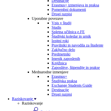
Destinacije
Erasmus+ izmenjava in praksa
Pomembni dokumenti
Drugi razpisi
Uporabne povezave
Vpis v študij
Studis
Spletna učilnica e.FE
Študijski koledar in urnik
Izpitni roki
Pravilniki in navodila za študente
Zaključno delo
Predmetniki
Imenik zaposlenih
Knjižnica
Zaposlitve, štipendije in prakse
Mednarodne izmenjave
Erasmus+
Študijska praksa
Exchange Students Guide
Destinacije
Drugi razpisi
Raziskovanje
Raziskovanje