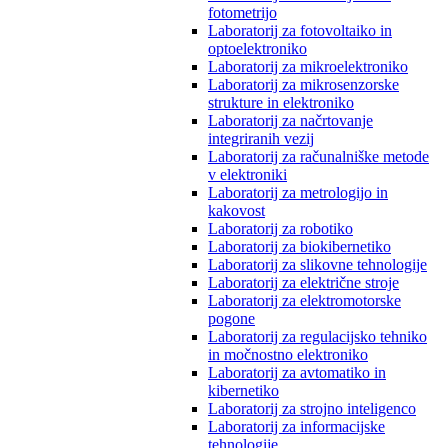
fotometrijo
Laboratorij za fotovoltaiko in
optoelektroniko
Laboratorij za mikroelektroniko
Laboratorij za mikrosenzorske
strukture in elektroniko
Laboratorij za načrtovanje
integriranih vezij
Laboratorij za računalniške metode
v elektroniki
Laboratorij za metrologijo in
kakovost
Laboratorij za robotiko
Laboratorij za biokibernetiko
Laboratorij za slikovne tehnologije
Laboratorij za električne stroje
Laboratorij za elektromotorske
pogone
Laboratorij za regulacijsko tehniko
in močnostno elektroniko
Laboratorij za avtomatiko in
kibernetiko
Laboratorij za strojno inteligenco
Laboratorij za informacijske
tehnologije