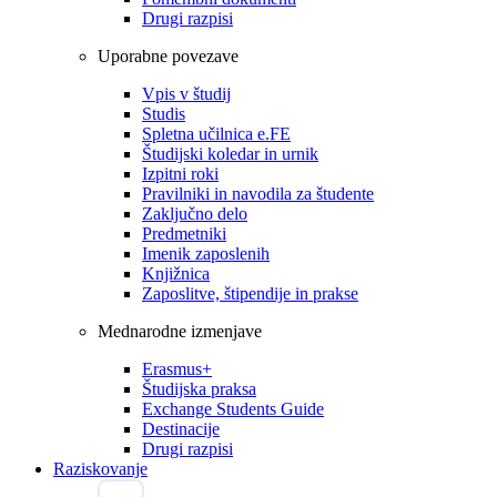
Drugi razpisi
Uporabne povezave
Vpis v študij
Studis
Spletna učilnica e.FE
Študijski koledar in urnik
Izpitni roki
Pravilniki in navodila za študente
Zaključno delo
Predmetniki
Imenik zaposlenih
Knjižnica
Zaposlitve, štipendije in prakse
Mednarodne izmenjave
Erasmus+
Študijska praksa
Exchange Students Guide
Destinacije
Drugi razpisi
Raziskovanje