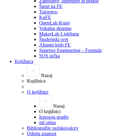
Zaposlitve, štipendije in prakse
Šport na FE
Tutorstvo
KuFE
OpenLab Kranj
Vokalna skupina
MakerLab Ljubljana
Študentski svet
Alumni klub FE
Superior Engineering – Formula
SOS točka
Knjižnica
Nazaj
Knjižnica
O knjižnici
Nazaj
O knjižnici
Izposoja gradiv
mCobiss
Bibliografije raziskovalcev
Odprta znanost