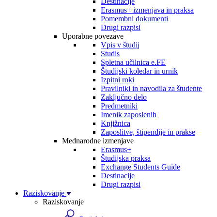
Destinacije
Erasmus+ izmenjava in praksa
Pomembni dokumenti
Drugi razpisi
Uporabne povezave
Vpis v študij
Studis
Spletna učilnica e.FE
Študijski koledar in urnik
Izpitni roki
Pravilniki in navodila za študente
Zaključno delo
Predmetniki
Imenik zaposlenih
Knjižnica
Zaposlitve, štipendije in prakse
Mednarodne izmenjave
Erasmus+
Študijska praksa
Exchange Students Guide
Destinacije
Drugi razpisi
Raziskovanje
Raziskovanje