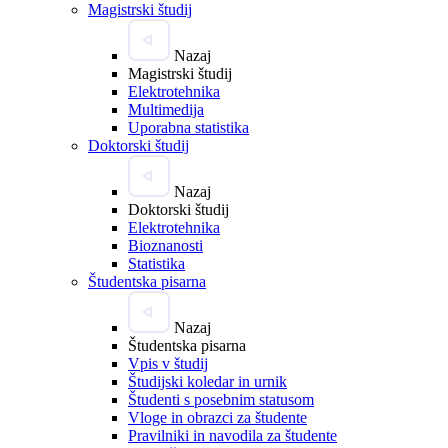
Magistrski študij
Nazaj
Magistrski študij
Elektrotehnika
Multimedija
Uporabna statistika
Doktorski študij
Nazaj
Doktorski študij
Elektrotehnika
Bioznanosti
Statistika
Študentska pisarna
Nazaj
Študentska pisarna
Vpis v študij
Študijski koledar in urnik
Študenti s posebnim statusom
Vloge in obrazci za študente
Pravilniki in navodila za študente