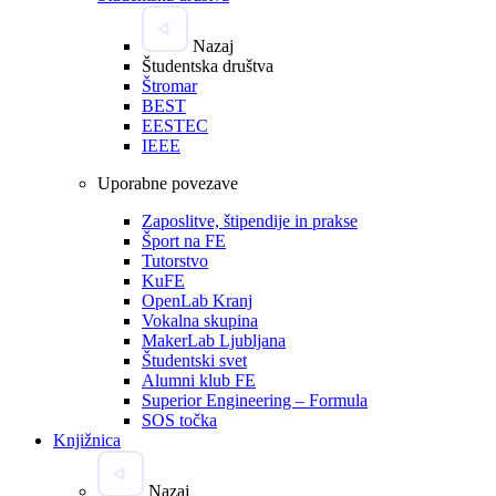
Nazaj
Študentska društva
Štromar
BEST
EESTEC
IEEE
Uporabne povezave
Zaposlitve, štipendije in prakse
Šport na FE
Tutorstvo
KuFE
OpenLab Kranj
Vokalna skupina
MakerLab Ljubljana
Študentski svet
Alumni klub FE
Superior Engineering – Formula
SOS točka
Knjižnica
Nazaj