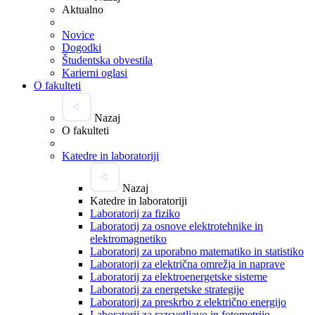
Aktualno
Novice
Dogodki
Študentska obvestila
Karierni oglasi
O fakulteti
Nazaj
O fakulteti
Katedre in laboratoriji
Nazaj
Katedre in laboratoriji
Laboratorij za fiziko
Laboratorij za osnove elektrotehnike in
elektromagnetiko
Laboratorij za uporabno matematiko in statistiko
Laboratorij za električna omrežja in naprave
Laboratorij za elektroenergetske sisteme
Laboratorij za energetske strategije
Laboratorij za preskrbo z električno energijo
Laboratorij za razsvetljavo in fotometrijo