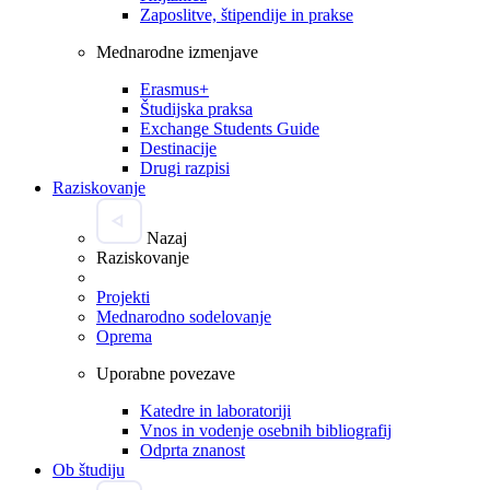
Zaposlitve, štipendije in prakse
Mednarodne izmenjave
Erasmus+
Študijska praksa
Exchange Students Guide
Destinacije
Drugi razpisi
Raziskovanje
Nazaj
Raziskovanje
Projekti
Mednarodno sodelovanje
Oprema
Uporabne povezave
Katedre in laboratoriji
Vnos in vodenje osebnih bibliografij
Odprta znanost
Ob študiju