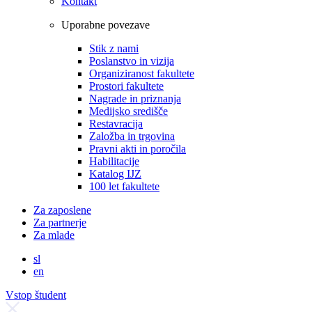
Kontakt
Uporabne povezave
Stik z nami
Poslanstvo in vizija
Organiziranost fakultete
Prostori fakultete
Nagrade in priznanja
Medijsko središče
Restavracija
Založba in trgovina
Pravni akti in poročila
Habilitacije
Katalog IJZ
100 let fakultete
Za zaposlene
Za partnerje
Za mlade
sl
en
Vstop študent