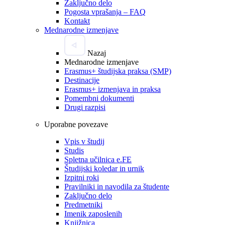
Zaključno delo
Pogosta vprašanja – FAQ
Kontakt
Mednarodne izmenjave
Nazaj
Mednarodne izmenjave
Erasmus+ študijska praksa (SMP)
Destinacije
Erasmus+ izmenjava in praksa
Pomembni dokumenti
Drugi razpisi
Uporabne povezave
Vpis v študij
Studis
Spletna učilnica e.FE
Študijski koledar in urnik
Izpitni roki
Pravilniki in navodila za študente
Zaključno delo
Predmetniki
Imenik zaposlenih
Knjižnica