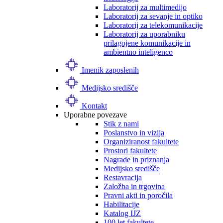
Laboratorij za multimedijo
Laboratorij za sevanje in optiko
Laboratorij za telekomunikacije
Laboratorij za uporabniku
prilagojene komunikacije in
ambientno inteligenco
Imenik zaposlenih
Medijsko središče
Kontakt
Uporabne povezave
Stik z nami
Poslanstvo in vizija
Organiziranost fakultete
Prostori fakultete
Nagrade in priznanja
Medijsko središče
Restavracija
Založba in trgovina
Pravni akti in poročila
Habilitacije
Katalog IJZ
100 let fakultete