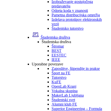
Izobraževanje gostujočega
predavatelja
Odprta koda v znanosti
Pametna distribucijska omrežja
Izdelava prototipov elektronskih
vezij
Študentsko tutorstvo
Študentska društva
Študentska društva
Štromar
BEST
EESTEC
IEEE
Uporabne povezave
Zaposlitve, štipendije in prakse
Šport na FE
Tutorstvo
KuFE
OpenLab Kranj
Vokalna skupina
MakerLab Ljubljana
Študentski svet
Alumni klub FE
Superior Engineering – Formula