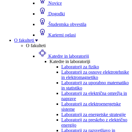
Novice
Dogodki
Študentska obvestila
Karierni oglasi
O fakulteti
O fakulteti
Katedre in laboratoriji
Katedre in laboratoriji
Laboratorij za fiziko
Laboratorij za osnove elektrotehnike
in elektromagnetiko
Laboratorij za uporabno matematiko
in statistiko
Laboratorij za električna omrežja in
naprave
Laboratorij za elektroenergetske
sisteme
Laboratorij za energetske strategije
Laboratorij za preskrbo z električno
energijo
Laboratorij za razsvetljavo in