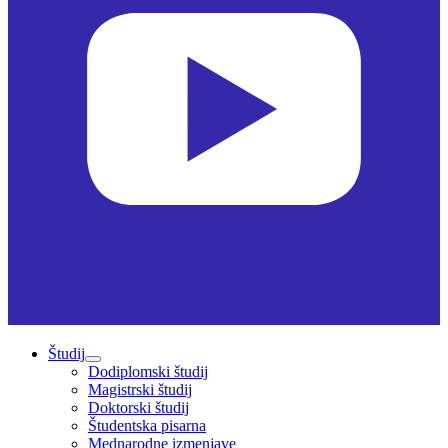
Študij
Dodiplomski študij
Magistrski študij
Doktorski študij
Študentska pisarna
Mednarodne izmenjave