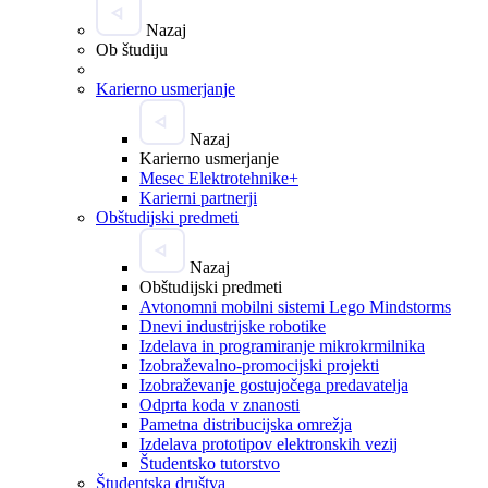
Nazaj
Ob študiju
Karierno usmerjanje
Nazaj
Karierno usmerjanje
Mesec Elektrotehnike+
Karierni partnerji
Obštudijski predmeti
Nazaj
Obštudijski predmeti
Avtonomni mobilni sistemi Lego Mindstorms
Dnevi industrijske robotike
Izdelava in programiranje mikrokrmilnika
Izobraževalno-promocijski projekti
Izobraževanje gostujočega predavatelja
Odprta koda v znanosti
Pametna distribucijska omrežja
Izdelava prototipov elektronskih vezij
Študentsko tutorstvo
Študentska društva