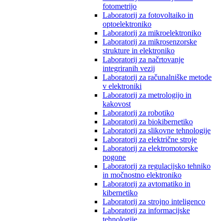
fotometrijo
Laboratorij za fotovoltaiko in
optoelektroniko
Laboratorij za mikroelektroniko
Laboratorij za mikrosenzorske
strukture in elektroniko
Laboratorij za načrtovanje
integriranih vezij
Laboratorij za računalniške metode
v elektroniki
Laboratorij za metrologijo in
kakovost
Laboratorij za robotiko
Laboratorij za biokibernetiko
Laboratorij za slikovne tehnologije
Laboratorij za električne stroje
Laboratorij za elektromotorske
pogone
Laboratorij za regulacijsko tehniko
in močnostno elektroniko
Laboratorij za avtomatiko in
kibernetiko
Laboratorij za strojno inteligenco
Laboratorij za informacijske
tehnologije