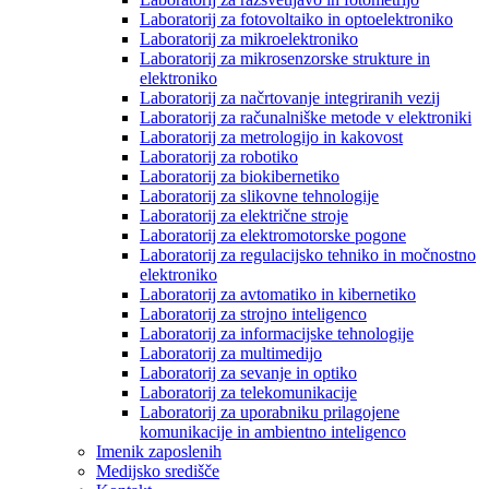
Laboratorij za fotovoltaiko in optoelektroniko
Laboratorij za mikroelektroniko
Laboratorij za mikrosenzorske strukture in
elektroniko
Laboratorij za načrtovanje integriranih vezij
Laboratorij za računalniške metode v elektroniki
Laboratorij za metrologijo in kakovost
Laboratorij za robotiko
Laboratorij za biokibernetiko
Laboratorij za slikovne tehnologije
Laboratorij za električne stroje
Laboratorij za elektromotorske pogone
Laboratorij za regulacijsko tehniko in močnostno
elektroniko
Laboratorij za avtomatiko in kibernetiko
Laboratorij za strojno inteligenco
Laboratorij za informacijske tehnologije
Laboratorij za multimedijo
Laboratorij za sevanje in optiko
Laboratorij za telekomunikacije
Laboratorij za uporabniku prilagojene
komunikacije in ambientno inteligenco
Imenik zaposlenih
Medijsko središče