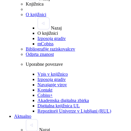
Knjižnica
O knjižnici
Nazaj
O knjižnici
Izposoja gradiv
mCobiss
Bibliografije raziskovalcev
Odprta znanost
Uporabne povezave
Vpis v knjižnico
Izposoja gradiv
Navajanje virov
Kontakt
Cobiss+
Akademska digitalna zbirka
Digitalna knjižnica UL
Repozitorij Univerze v Ljubljani (RUL)
Aktualno
Nazaj