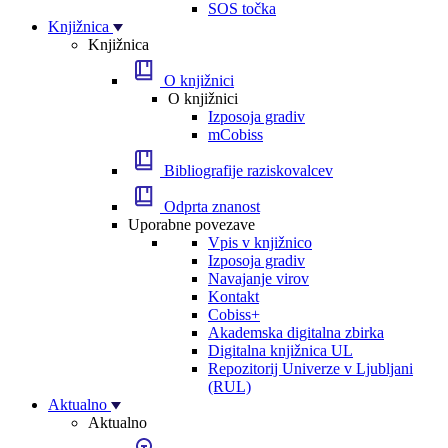
SOS točka
Knjižnica
Knjižnica
O knjižnici
O knjižnici
Izposoja gradiv
mCobiss
Bibliografije raziskovalcev
Odprta znanost
Uporabne povezave
Vpis v knjižnico
Izposoja gradiv
Navajanje virov
Kontakt
Cobiss+
Akademska digitalna zbirka
Digitalna knjižnica UL
Repozitorij Univerze v Ljubljani
(RUL)
Aktualno
Aktualno