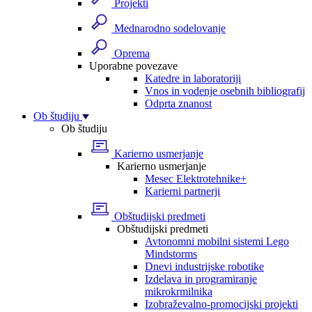
Projekti
Mednarodno sodelovanje
Oprema
Uporabne povezave
Katedre in laboratoriji
Vnos in vodenje osebnih bibliografij
Odprta znanost
Ob študiju
Ob študiju
Karierno usmerjanje
Karierno usmerjanje
Mesec Elektrotehnike+
Karierni partnerji
Obštudijski predmeti
Obštudijski predmeti
Avtonomni mobilni sistemi Lego
Mindstorms
Dnevi industrijske robotike
Izdelava in programiranje
mikrokrmilnika
Izobraževalno-promocijski projekti