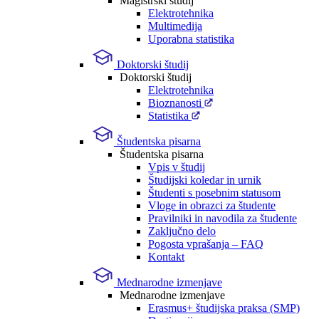
Magistrski študij
Elektrotehnika
Multimedija
Uporabna statistika
Doktorski študij
Doktorski študij
Elektrotehnika
Bioznanosti
Statistika
Študentska pisarna
Študentska pisarna
Vpis v študij
Študijski koledar in urnik
Študenti s posebnim statusom
Vloge in obrazci za študente
Pravilniki in navodila za študente
Zaključno delo
Pogosta vprašanja – FAQ
Kontakt
Mednarodne izmenjave
Mednarodne izmenjave
Erasmus+ študijska praksa (SMP)