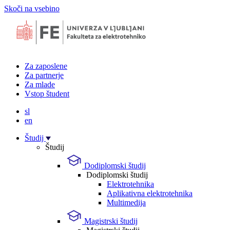
Skoči na vsebino
Za zaposlene
Za partnerje
Za mlade
Vstop študent
sl
en
Študij
Študij
Dodiplomski študij
Dodiplomski študij
Elektrotehnika
Aplikativna elektrotehnika
Multimedija
Magistrski študij