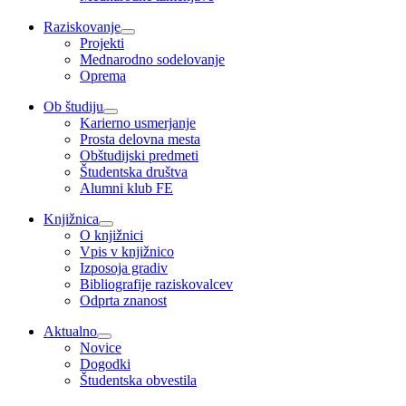
Raziskovanje
Projekti
Mednarodno sodelovanje
Oprema
Ob študiju
Karierno usmerjanje
Prosta delovna mesta
Obštudijski predmeti
Študentska društva
Alumni klub FE
Knjižnica
O knjižnici
Vpis v knjižnico
Izposoja gradiv
Bibliografije raziskovalcev
Odprta znanost
Aktualno
Novice
Dogodki
Študentska obvestila