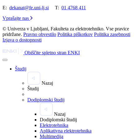
E:
dekanat@fe.uni-lj.si
T:
01 4768 411
Vprašajte nas
© Univerza v Ljubljani, Fakulteta za elektrotehniko. Vse pravice
pridržane.
Pravno obvestilo
Politika piškotkov
Politika zasebnosti
Izjava o dostopnosti
Obiščite spletno stran ENKI
Študij
Nazaj
Študij
Dodiplomski študij
Nazaj
Dodiplomski študij
Elektrotehnika
Aplikativna elektrotehnika
Multimedija