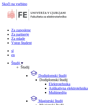
Skoči na vsebino
Za zaposlene
Za partnerje
Za mlade
Vstop študent
sl
en
Študij
Študij
Dodiplomski študij
Dodiplomski študij
Elektrotehnika
Aplikativna elektrotehnika
Multimedija
Magistrski študij