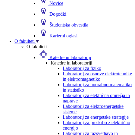
Novice
Dogodki
Študentska obvestila
Karierni oglasi
O fakulteti
O fakulteti
Katedre in laboratoriji
Katedre in laboratoriji
Laboratorij za fiziko
Laboratorij za osnove elektrotehnike
in elektromagnetiko
Laboratorij za uporabno matematiko
in statistiko
Laboratorij za električna omrežja in
naprave
Laboratorij za elektroenergetske
sisteme
Laboratorij za energetske strategije
Laboratorij za preskrbo z električno
energijo
Laboratorij za razsvetljavo in