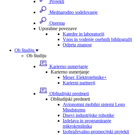
Projekti
Mednarodno sodelovanje
Oprema
Uporabne povezave
Katedre in laboratoriji
Vnos in vodenje osebnih bibliografij
Odprta znanost
Ob študiju
Ob študiju
Karierno usmerjanje
Karierno usmerjanje
Mesec Elektrotehnike+
Karierni partnerji
Obštudijski predmeti
Obštudijski predmeti
Avtonomni mobilni sistemi Lego
Mindstorms
Dnevi industrijske robotike
Izdelava in programiranje
mikrokrmilnika
Izobraževalno-promocijski projekti