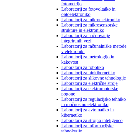
fotometrijo
Laboratorij za fotovoltaiko in
optoelektroniko
Laboratorij za mikroelektroniko
Laboratorij za mikrosenzorske
strukture in elektroniko
Laboratorij za načrtovanje
integriranih vezij
Laboratorij za računalniške metode
v elektroniki
Laboratorij za metrologijo in
kakovost
Laboratorij za robotiko
Laboratorij za biokibernetiko
Laboratorij za slikovne tehnologije
Laboratorij za električne stroje
Laboratorij za elektromotorske
pogone
Laboratorij za regulacijsko tehniko
in močnostno elektroniko
Laboratorij za avtomatiko in
kibernetiko
Laboratorij za strojno inteligenco
Laboratorij za informacijske
tehnologije