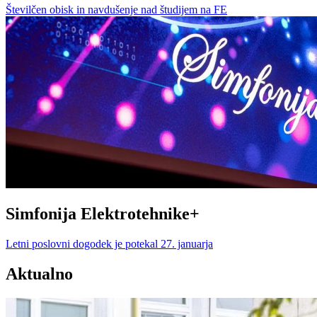
Številčen obisk in navdušenje nad študijem na FE
Simfonija Elektrotehnike+
Letni poslovni dogodek je potekal 27. januarja
Aktualno