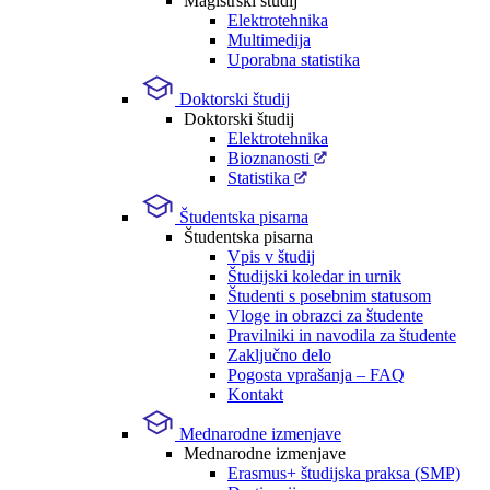
Magistrski študij
Elektrotehnika
Multimedija
Uporabna statistika
Doktorski študij
Doktorski študij
Elektrotehnika
Bioznanosti
Statistika
Študentska pisarna
Študentska pisarna
Vpis v študij
Študijski koledar in urnik
Študenti s posebnim statusom
Vloge in obrazci za študente
Pravilniki in navodila za študente
Zaključno delo
Pogosta vprašanja – FAQ
Kontakt
Mednarodne izmenjave
Mednarodne izmenjave
Erasmus+ študijska praksa (SMP)