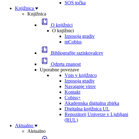
SOS točka
Knjižnica
Knjižnica
O knjižnici
O knjižnici
Izposoja gradiv
mCobiss
Bibliografije raziskovalcev
Odprta znanost
Uporabne povezave
Vpis v knjižnico
Izposoja gradiv
Navajanje virov
Kontakt
Cobiss+
Akademska digitalna zbirka
Digitalna knjižnica UL
Repozitorij Univerze v Ljubljani
(RUL)
Aktualno
Aktualno