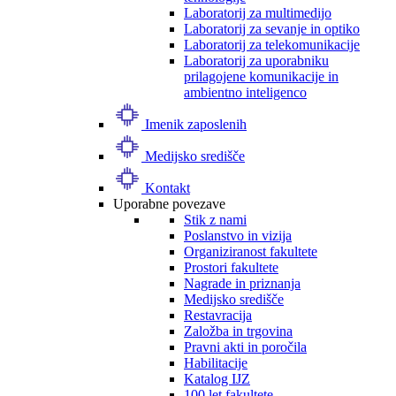
Laboratorij za multimedijo
Laboratorij za sevanje in optiko
Laboratorij za telekomunikacije
Laboratorij za uporabniku
prilagojene komunikacije in
ambientno inteligenco
Imenik zaposlenih
Medijsko središče
Kontakt
Uporabne povezave
Stik z nami
Poslanstvo in vizija
Organiziranost fakultete
Prostori fakultete
Nagrade in priznanja
Medijsko središče
Restavracija
Založba in trgovina
Pravni akti in poročila
Habilitacije
Katalog IJZ
100 let fakultete