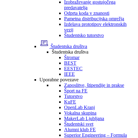
Izobraževanje gostujočega
predavatelja
Odprta koda v znanosti
Pametna distribucijska omrežja
Izdelava prototipov elektronskih
vezij
Študentsko tutorstvo
Študentska društva
Študentska društva
Štromar
BEST
EESTEC
IEEE
Uporabne povezave
Zaposlitve, štipendije in prakse
Šport na FE
Tutorstvo
KuFE
OpenLab Kranj
Vokalna skupina
MakerLab Ljubljana
Študentski svet
Alumni klub FE
Superior Engineering – Formula