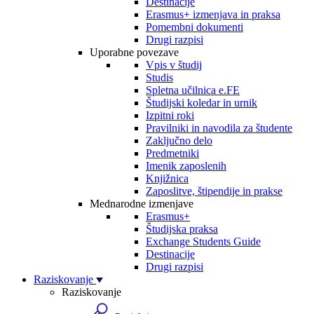
Destinacije
Erasmus+ izmenjava in praksa
Pomembni dokumenti
Drugi razpisi
Uporabne povezave
Vpis v študij
Studis
Spletna učilnica e.FE
Študijski koledar in urnik
Izpitni roki
Pravilniki in navodila za študente
Zaključno delo
Predmetniki
Imenik zaposlenih
Knjižnica
Zaposlitve, štipendije in prakse
Mednarodne izmenjave
Erasmus+
Študijska praksa
Exchange Students Guide
Destinacije
Drugi razpisi
Raziskovanje
Raziskovanje