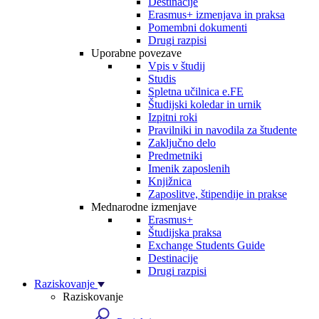
Destinacije
Erasmus+ izmenjava in praksa
Pomembni dokumenti
Drugi razpisi
Uporabne povezave
Vpis v študij
Studis
Spletna učilnica e.FE
Študijski koledar in urnik
Izpitni roki
Pravilniki in navodila za študente
Zaključno delo
Predmetniki
Imenik zaposlenih
Knjižnica
Zaposlitve, štipendije in prakse
Mednarodne izmenjave
Erasmus+
Študijska praksa
Exchange Students Guide
Destinacije
Drugi razpisi
Raziskovanje
Raziskovanje