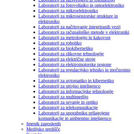
Laboratorij za fotovoltaiko in optoelektroniko
Laboratorij za mikroelektroniko
Laboratorij za mikrosenzorske strukture in
elektroniko
Laboratorij za načrtovanje integriranih vezij
Laboratorij za računalniške metode v elektroniki
Laboratorij za metrologijo in kakovost
Laboratorij za robotiko
Laboratorij za biokibernetiko
Laboratorij za slikovne tehnologije
Laboratorij za električne stroje
Laboratorij za elektromotorske pogone
Laboratorij za regulacijsko tehniko in močnostno
elektroniko
Laboratorij za avtomatiko in kibernetiko
Laboratorij za strojno inteligenco
Laboratorij za informacijske tehnologije
Laboratorij za multimedijo
Laboratorij za sevanje in optiko
Laboratorij za telekomunikacije
Laboratorij za uporabniku prilagojene
komunikacije in ambientno inteligenco
Imenik zaposlenih
Medijsko središče