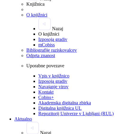
Knjižnica
O knjižnici
Nazaj
O knjižnici
Izposoja gradiv
mCobiss
Bibliografije raziskovalcev
Odprta znanost
Uporabne povezave
Vpis v knjižnico
Izposoja gradiv
Navajanje virov
Kontakt
Cobiss+
Akademska digitalna zbirka
Digitalna knjižnica UL
Repozitorij Univerze v Ljubljani (RUL)
Aktualno
Nazaj