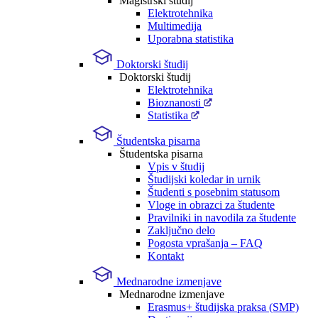
Magistrski študij
Elektrotehnika
Multimedija
Uporabna statistika
Doktorski študij
Doktorski študij
Elektrotehnika
Bioznanosti
Statistika
Študentska pisarna
Študentska pisarna
Vpis v študij
Študijski koledar in urnik
Študenti s posebnim statusom
Vloge in obrazci za študente
Pravilniki in navodila za študente
Zaključno delo
Pogosta vprašanja – FAQ
Kontakt
Mednarodne izmenjave
Mednarodne izmenjave
Erasmus+ študijska praksa (SMP)