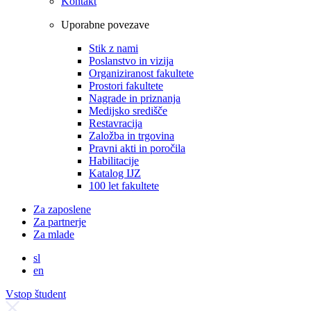
Kontakt
Uporabne povezave
Stik z nami
Poslanstvo in vizija
Organiziranost fakultete
Prostori fakultete
Nagrade in priznanja
Medijsko središče
Restavracija
Založba in trgovina
Pravni akti in poročila
Habilitacije
Katalog IJZ
100 let fakultete
Za zaposlene
Za partnerje
Za mlade
sl
en
Vstop študent