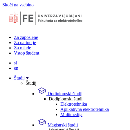
Skoči na vsebino
Za zaposlene
Za partnerje
Za mlade
Vstop študent
sl
en
Študij
Študij
Dodiplomski študij
Dodiplomski študij
Elektrotehnika
Aplikativna elektrotehnika
Multimedija
Magistrski študij