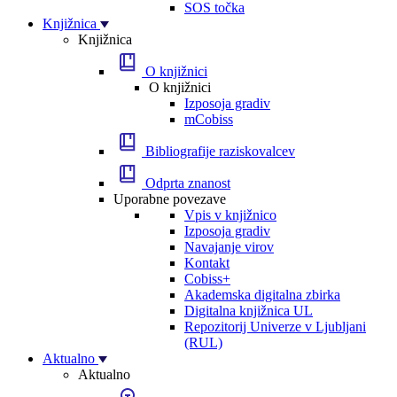
SOS točka
Knjižnica
Knjižnica
O knjižnici
O knjižnici
Izposoja gradiv
mCobiss
Bibliografije raziskovalcev
Odprta znanost
Uporabne povezave
Vpis v knjižnico
Izposoja gradiv
Navajanje virov
Kontakt
Cobiss+
Akademska digitalna zbirka
Digitalna knjižnica UL
Repozitorij Univerze v Ljubljani
(RUL)
Aktualno
Aktualno