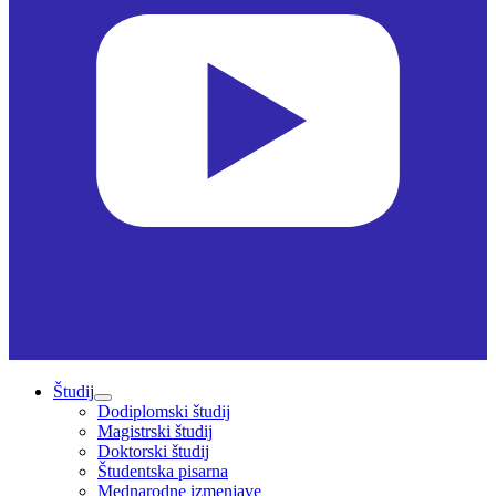
Študij
Dodiplomski študij
Magistrski študij
Doktorski študij
Študentska pisarna
Mednarodne izmenjave