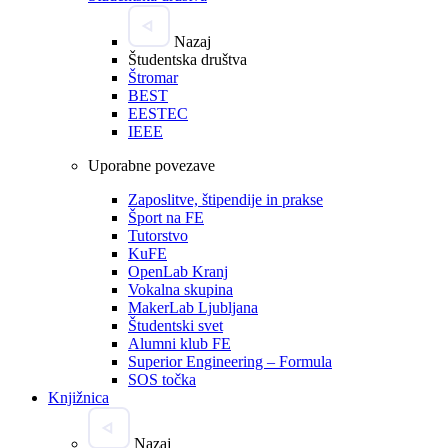
Nazaj
Študentska društva
Štromar
BEST
EESTEC
IEEE
Uporabne povezave
Zaposlitve, štipendije in prakse
Šport na FE
Tutorstvo
KuFE
OpenLab Kranj
Vokalna skupina
MakerLab Ljubljana
Študentski svet
Alumni klub FE
Superior Engineering – Formula
SOS točka
Knjižnica
Nazaj