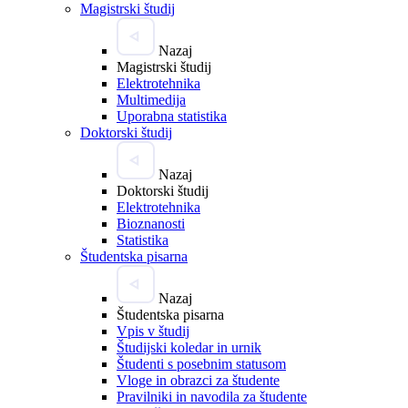
Magistrski študij
Nazaj
Magistrski študij
Elektrotehnika
Multimedija
Uporabna statistika
Doktorski študij
Nazaj
Doktorski študij
Elektrotehnika
Bioznanosti
Statistika
Študentska pisarna
Nazaj
Študentska pisarna
Vpis v študij
Študijski koledar in urnik
Študenti s posebnim statusom
Vloge in obrazci za študente
Pravilniki in navodila za študente