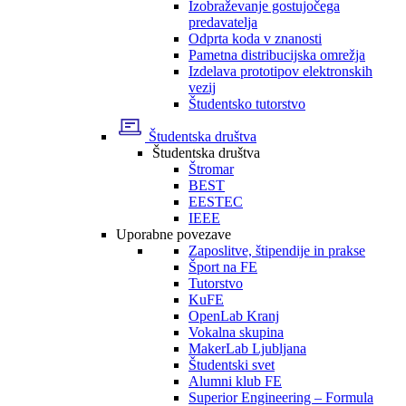
Izobraževanje gostujočega
predavatelja
Odprta koda v znanosti
Pametna distribucijska omrežja
Izdelava prototipov elektronskih
vezij
Študentsko tutorstvo
Študentska društva
Študentska društva
Štromar
BEST
EESTEC
IEEE
Uporabne povezave
Zaposlitve, štipendije in prakse
Šport na FE
Tutorstvo
KuFE
OpenLab Kranj
Vokalna skupina
MakerLab Ljubljana
Študentski svet
Alumni klub FE
Superior Engineering – Formula