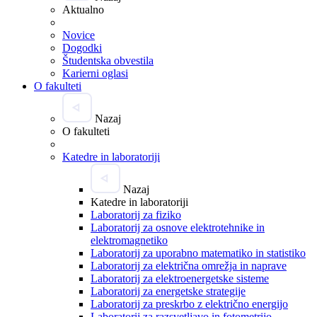
Aktualno
Novice
Dogodki
Študentska obvestila
Karierni oglasi
O fakulteti
Nazaj
O fakulteti
Katedre in laboratoriji
Nazaj
Katedre in laboratoriji
Laboratorij za fiziko
Laboratorij za osnove elektrotehnike in
elektromagnetiko
Laboratorij za uporabno matematiko in statistiko
Laboratorij za električna omrežja in naprave
Laboratorij za elektroenergetske sisteme
Laboratorij za energetske strategije
Laboratorij za preskrbo z električno energijo
Laboratorij za razsvetljavo in fotometrijo