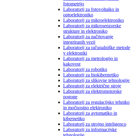
fotometrijo
Laboratorij za fotovoltaiko in
optoelektroniko
Laboratorij za mikroelektroniko
Laboratorij za mikrosenzorske
strukture in elektroniko
Laboratorij za načrtovanje
integriranih vezij
Laboratorij za računalniške metode
v elektroniki
Laboratorij za metrologijo in
kakovost
Laboratorij za robotiko
Laboratorij za biokibernetiko
Laboratorij za slikovne tehnologije
Laboratorij za električne stroje
Laboratorij za elektromotorske
pogone
Laboratorij za regulacijsko tehniko
in močnostno elektroniko
Laboratorij za avtomatiko in
kibernetiko
Laboratorij za strojno inteligenco
Laboratorij za informacijske
tehnologije