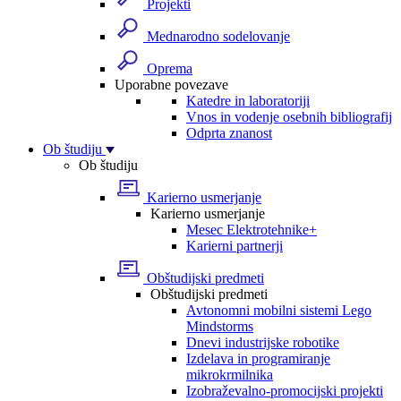
Projekti
Mednarodno sodelovanje
Oprema
Uporabne povezave
Katedre in laboratoriji
Vnos in vodenje osebnih bibliografij
Odprta znanost
Ob študiju
Ob študiju
Karierno usmerjanje
Karierno usmerjanje
Mesec Elektrotehnike+
Karierni partnerji
Obštudijski predmeti
Obštudijski predmeti
Avtonomni mobilni sistemi Lego
Mindstorms
Dnevi industrijske robotike
Izdelava in programiranje
mikrokrmilnika
Izobraževalno-promocijski projekti