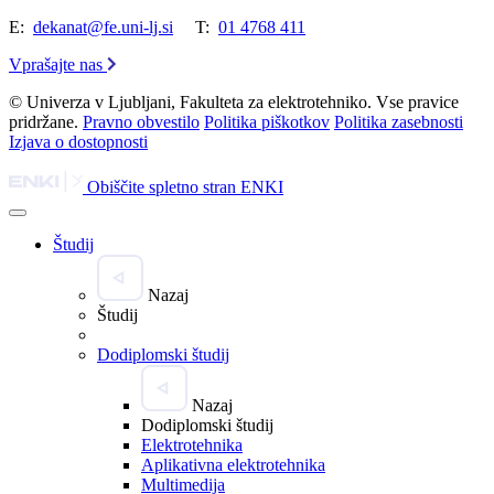
E:
dekanat@fe.uni-lj.si
T:
01 4768 411
Vprašajte nas
© Univerza v Ljubljani, Fakulteta za elektrotehniko. Vse pravice
pridržane.
Pravno obvestilo
Politika piškotkov
Politika zasebnosti
Izjava o dostopnosti
Obiščite spletno stran ENKI
Študij
Nazaj
Študij
Dodiplomski študij
Nazaj
Dodiplomski študij
Elektrotehnika
Aplikativna elektrotehnika
Multimedija