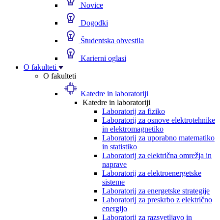
Novice
Dogodki
Študentska obvestila
Karierni oglasi
O fakulteti
O fakulteti
Katedre in laboratoriji
Katedre in laboratoriji
Laboratorij za fiziko
Laboratorij za osnove elektrotehnike
in elektromagnetiko
Laboratorij za uporabno matematiko
in statistiko
Laboratorij za električna omrežja in
naprave
Laboratorij za elektroenergetske
sisteme
Laboratorij za energetske strategije
Laboratorij za preskrbo z električno
energijo
Laboratorij za razsvetljavo in