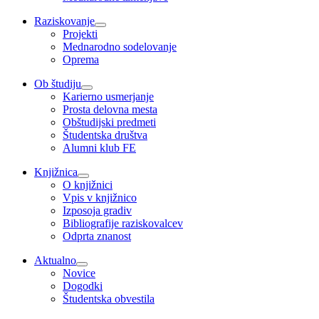
Raziskovanje
Projekti
Mednarodno sodelovanje
Oprema
Ob študiju
Karierno usmerjanje
Prosta delovna mesta
Obštudijski predmeti
Študentska društva
Alumni klub FE
Knjižnica
O knjižnici
Vpis v knjižnico
Izposoja gradiv
Bibliografije raziskovalcev
Odprta znanost
Aktualno
Novice
Dogodki
Študentska obvestila