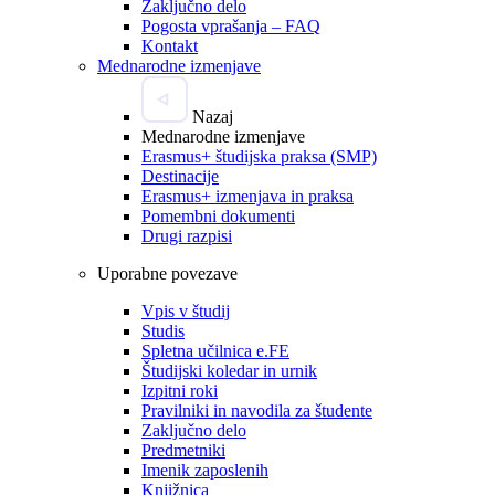
Zaključno delo
Pogosta vprašanja – FAQ
Kontakt
Mednarodne izmenjave
Nazaj
Mednarodne izmenjave
Erasmus+ študijska praksa (SMP)
Destinacije
Erasmus+ izmenjava in praksa
Pomembni dokumenti
Drugi razpisi
Uporabne povezave
Vpis v študij
Studis
Spletna učilnica e.FE
Študijski koledar in urnik
Izpitni roki
Pravilniki in navodila za študente
Zaključno delo
Predmetniki
Imenik zaposlenih
Knjižnica