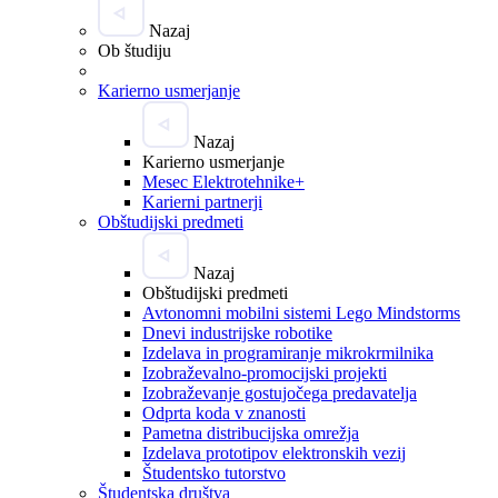
Nazaj
Ob študiju
Karierno usmerjanje
Nazaj
Karierno usmerjanje
Mesec Elektrotehnike+
Karierni partnerji
Obštudijski predmeti
Nazaj
Obštudijski predmeti
Avtonomni mobilni sistemi Lego Mindstorms
Dnevi industrijske robotike
Izdelava in programiranje mikrokrmilnika
Izobraževalno-promocijski projekti
Izobraževanje gostujočega predavatelja
Odprta koda v znanosti
Pametna distribucijska omrežja
Izdelava prototipov elektronskih vezij
Študentsko tutorstvo
Študentska društva