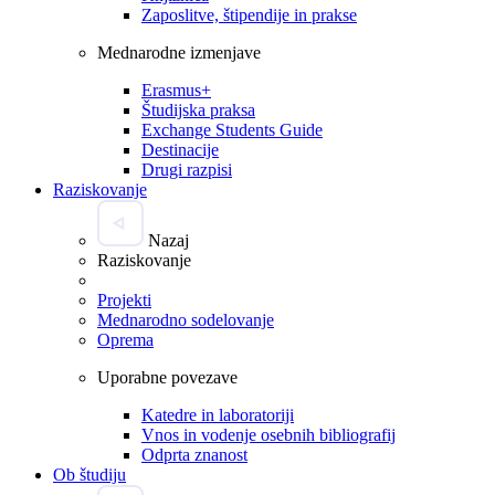
Zaposlitve, štipendije in prakse
Mednarodne izmenjave
Erasmus+
Študijska praksa
Exchange Students Guide
Destinacije
Drugi razpisi
Raziskovanje
Nazaj
Raziskovanje
Projekti
Mednarodno sodelovanje
Oprema
Uporabne povezave
Katedre in laboratoriji
Vnos in vodenje osebnih bibliografij
Odprta znanost
Ob študiju