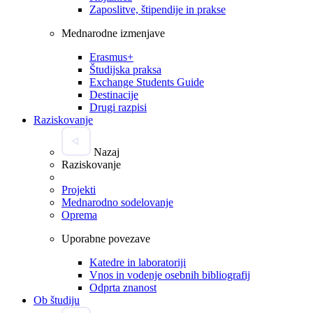
Zaposlitve, štipendije in prakse
Mednarodne izmenjave
Erasmus+
Študijska praksa
Exchange Students Guide
Destinacije
Drugi razpisi
Raziskovanje
Nazaj
Raziskovanje
Projekti
Mednarodno sodelovanje
Oprema
Uporabne povezave
Katedre in laboratoriji
Vnos in vodenje osebnih bibliografij
Odprta znanost
Ob študiju