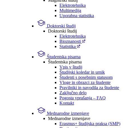
Magistrski študij
Elektrotehnika
Multimedija
Uporabna statistika
Doktorski študij
Doktorski študij
Elektrotehnika
Bioznanosti
Statistika
Študentska pisarna
Študentska pisarna
Vpis v študij
Študijski koledar in urnik
Študenti s posebnim statusom
Vloge in obrazci za študente
Pravilniki in navodila za študente
Zaključno delo
Pogosta vprašanja – FAQ
Kontakt
Mednarodne izmenjave
Mednarodne izmenjave
Erasmus+ študijska praksa (SMP)