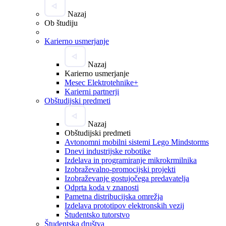
Nazaj
Ob študiju
Karierno usmerjanje
Nazaj
Karierno usmerjanje
Mesec Elektrotehnike+
Karierni partnerji
Obštudijski predmeti
Nazaj
Obštudijski predmeti
Avtonomni mobilni sistemi Lego Mindstorms
Dnevi industrijske robotike
Izdelava in programiranje mikrokrmilnika
Izobraževalno-promocijski projekti
Izobraževanje gostujočega predavatelja
Odprta koda v znanosti
Pametna distribucijska omrežja
Izdelava prototipov elektronskih vezij
Študentsko tutorstvo
Študentska društva