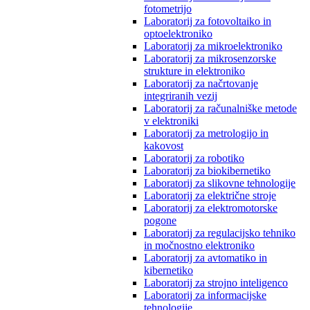
fotometrijo
Laboratorij za fotovoltaiko in
optoelektroniko
Laboratorij za mikroelektroniko
Laboratorij za mikrosenzorske
strukture in elektroniko
Laboratorij za načrtovanje
integriranih vezij
Laboratorij za računalniške metode
v elektroniki
Laboratorij za metrologijo in
kakovost
Laboratorij za robotiko
Laboratorij za biokibernetiko
Laboratorij za slikovne tehnologije
Laboratorij za električne stroje
Laboratorij za elektromotorske
pogone
Laboratorij za regulacijsko tehniko
in močnostno elektroniko
Laboratorij za avtomatiko in
kibernetiko
Laboratorij za strojno inteligenco
Laboratorij za informacijske
tehnologije