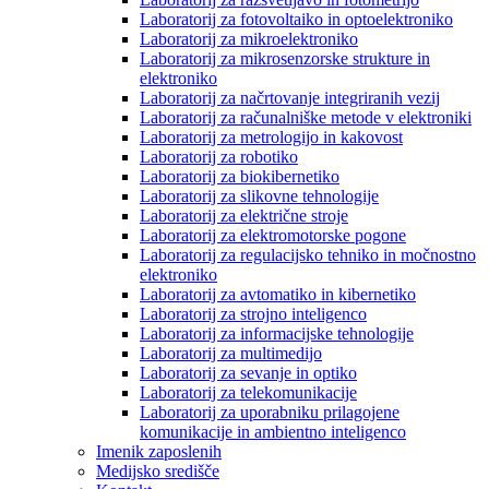
Laboratorij za fotovoltaiko in optoelektroniko
Laboratorij za mikroelektroniko
Laboratorij za mikrosenzorske strukture in
elektroniko
Laboratorij za načrtovanje integriranih vezij
Laboratorij za računalniške metode v elektroniki
Laboratorij za metrologijo in kakovost
Laboratorij za robotiko
Laboratorij za biokibernetiko
Laboratorij za slikovne tehnologije
Laboratorij za električne stroje
Laboratorij za elektromotorske pogone
Laboratorij za regulacijsko tehniko in močnostno
elektroniko
Laboratorij za avtomatiko in kibernetiko
Laboratorij za strojno inteligenco
Laboratorij za informacijske tehnologije
Laboratorij za multimedijo
Laboratorij za sevanje in optiko
Laboratorij za telekomunikacije
Laboratorij za uporabniku prilagojene
komunikacije in ambientno inteligenco
Imenik zaposlenih
Medijsko središče