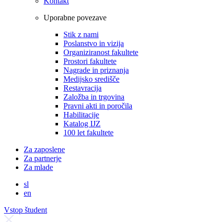
Kontakt
Uporabne povezave
Stik z nami
Poslanstvo in vizija
Organiziranost fakultete
Prostori fakultete
Nagrade in priznanja
Medijsko središče
Restavracija
Založba in trgovina
Pravni akti in poročila
Habilitacije
Katalog IJZ
100 let fakultete
Za zaposlene
Za partnerje
Za mlade
sl
en
Vstop študent