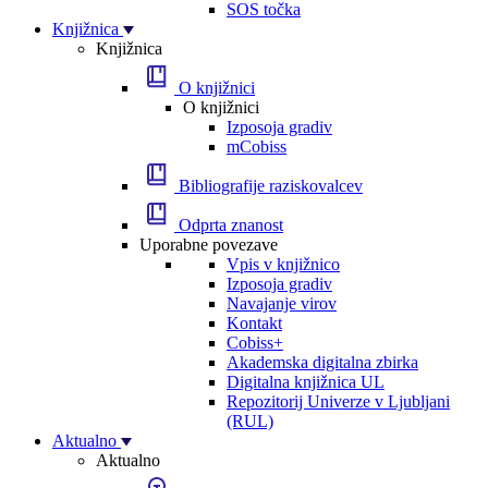
SOS točka
Knjižnica
Knjižnica
O knjižnici
O knjižnici
Izposoja gradiv
mCobiss
Bibliografije raziskovalcev
Odprta znanost
Uporabne povezave
Vpis v knjižnico
Izposoja gradiv
Navajanje virov
Kontakt
Cobiss+
Akademska digitalna zbirka
Digitalna knjižnica UL
Repozitorij Univerze v Ljubljani
(RUL)
Aktualno
Aktualno