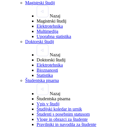
Magistrski študij
Nazaj
Magistrski študij
Elektrotehnika
Multimedija
Uporabna statistika
Doktorski študij
Nazaj
Doktorski študij
Elektrotehnika
Bioznanosti
Statistika
Študentska pisarna
Nazaj
Študentska pisarna
Vpis v študij
Študijski koledar in urnik
Študenti s posebnim statusom
Vloge in obrazci za študente
Pravilniki in navodila za študente