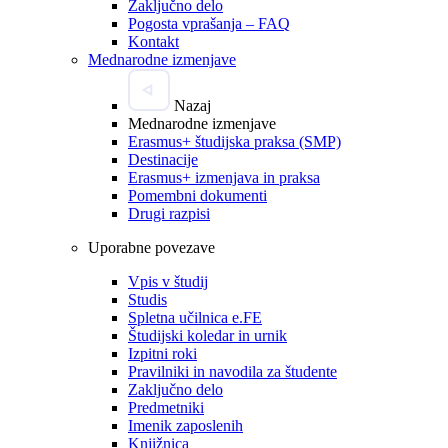
Zaključno delo
Pogosta vprašanja – FAQ
Kontakt
Mednarodne izmenjave
Nazaj
Mednarodne izmenjave
Erasmus+ študijska praksa (SMP)
Destinacije
Erasmus+ izmenjava in praksa
Pomembni dokumenti
Drugi razpisi
Uporabne povezave
Vpis v študij
Studis
Spletna učilnica e.FE
Študijski koledar in urnik
Izpitni roki
Pravilniki in navodila za študente
Zaključno delo
Predmetniki
Imenik zaposlenih
Knjižnica