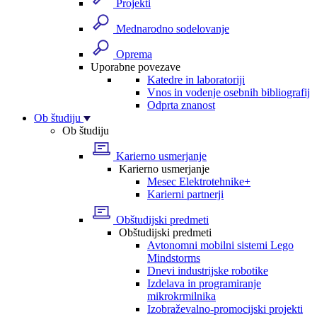
Projekti
Mednarodno sodelovanje
Oprema
Uporabne povezave
Katedre in laboratoriji
Vnos in vodenje osebnih bibliografij
Odprta znanost
Ob študiju
Ob študiju
Karierno usmerjanje
Karierno usmerjanje
Mesec Elektrotehnike+
Karierni partnerji
Obštudijski predmeti
Obštudijski predmeti
Avtonomni mobilni sistemi Lego
Mindstorms
Dnevi industrijske robotike
Izdelava in programiranje
mikrokrmilnika
Izobraževalno-promocijski projekti