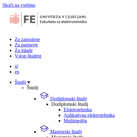
Skoči na vsebino
Za zaposlene
Za partnerje
Za mlade
Vstop študent
sl
en
Študij
Študij
Dodiplomski študij
Dodiplomski študij
Elektrotehnika
Aplikativna elektrotehnika
Multimedija
Magistrski študij