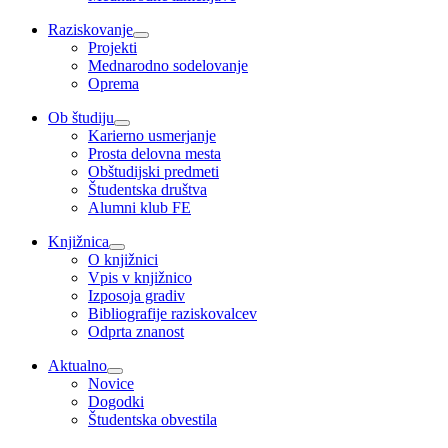
Raziskovanje
Projekti
Mednarodno sodelovanje
Oprema
Ob študiju
Karierno usmerjanje
Prosta delovna mesta
Obštudijski predmeti
Študentska društva
Alumni klub FE
Knjižnica
O knjižnici
Vpis v knjižnico
Izposoja gradiv
Bibliografije raziskovalcev
Odprta znanost
Aktualno
Novice
Dogodki
Študentska obvestila