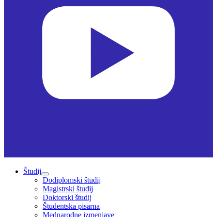
Študij
Dodiplomski študij
Magistrski študij
Doktorski študij
Študentska pisarna
Mednarodne izmenjave