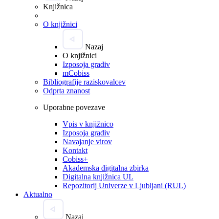
Knjižnica
O knjižnici
Nazaj
O knjižnici
Izposoja gradiv
mCobiss
Bibliografije raziskovalcev
Odprta znanost
Uporabne povezave
Vpis v knjižnico
Izposoja gradiv
Navajanje virov
Kontakt
Cobiss+
Akademska digitalna zbirka
Digitalna knjižnica UL
Repozitorij Univerze v Ljubljani (RUL)
Aktualno
Nazaj