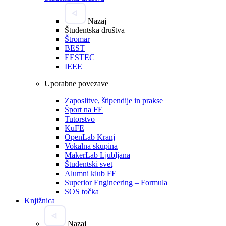
Nazaj
Študentska društva
Štromar
BEST
EESTEC
IEEE
Uporabne povezave
Zaposlitve, štipendije in prakse
Šport na FE
Tutorstvo
KuFE
OpenLab Kranj
Vokalna skupina
MakerLab Ljubljana
Študentski svet
Alumni klub FE
Superior Engineering – Formula
SOS točka
Knjižnica
Nazaj