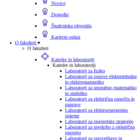
Novice
Dogodki
Študentska obvestila
Karierni oglasi
O fakulteti
O fakulteti
Katedre in laboratoriji
Katedre in laboratoriji
Laboratorij za fiziko
Laboratorij za osnove elektrotehnike
in elektromagnetiko
Laboratorij za uporabno matematiko
in statistiko
Laboratorij za električna omrežja in
naprave
Laboratorij za elektroenergetske
sisteme
Laboratorij za energetske strategije
Laboratorij za preskrbo z električno
energijo
Laboratorij za razsvetljavo in