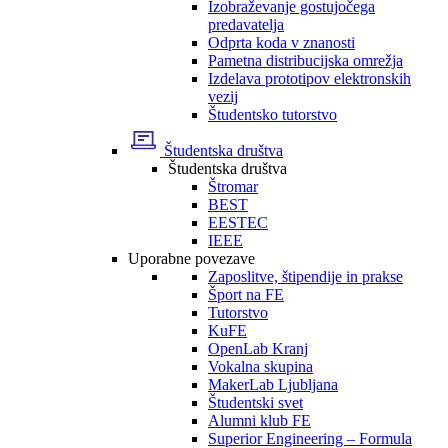
Izobraževanje gostujočega
predavatelja
Odprta koda v znanosti
Pametna distribucijska omrežja
Izdelava prototipov elektronskih
vezij
Študentsko tutorstvo
Študentska društva
Študentska društva
Štromar
BEST
EESTEC
IEEE
Uporabne povezave
Zaposlitve, štipendije in prakse
Šport na FE
Tutorstvo
KuFE
OpenLab Kranj
Vokalna skupina
MakerLab Ljubljana
Študentski svet
Alumni klub FE
Superior Engineering – Formula