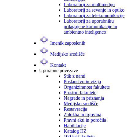
Laboratorij za multimedijo
Laboratorij za sevanje in optiko
Laboratorij za telekomunikacije
Laboratorij za uporabniku
prilagojene komunikacije in
ambientno inteligenco
Imenik zaposlenih
Medijsko središče
Kontakt
Uporabne povezave
Stik z nami
Poslanstvo in vizija
Organiziranost fakultete
Prostori fakultete
Nagrade in priznanja
Medijsko središče
Restavracija
Založba in trgovina
Pravni akti in poročila
Habilitacije
Katalog IJZ
100 let fakultete