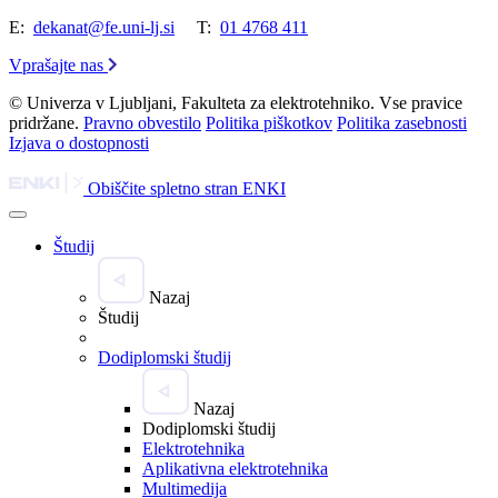
E:
dekanat@fe.uni-lj.si
T:
01 4768 411
Vprašajte nas
© Univerza v Ljubljani, Fakulteta za elektrotehniko. Vse pravice
pridržane.
Pravno obvestilo
Politika piškotkov
Politika zasebnosti
Izjava o dostopnosti
Obiščite spletno stran ENKI
Študij
Nazaj
Študij
Dodiplomski študij
Nazaj
Dodiplomski študij
Elektrotehnika
Aplikativna elektrotehnika
Multimedija