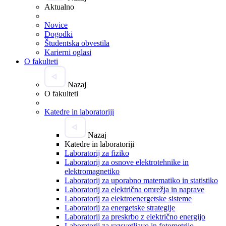
Aktualno
Novice
Dogodki
Študentska obvestila
Karierni oglasi
O fakulteti
Nazaj
O fakulteti
Katedre in laboratoriji
Nazaj
Katedre in laboratoriji
Laboratorij za fiziko
Laboratorij za osnove elektrotehnike in
elektromagnetiko
Laboratorij za uporabno matematiko in statistiko
Laboratorij za električna omrežja in naprave
Laboratorij za elektroenergetske sisteme
Laboratorij za energetske strategije
Laboratorij za preskrbo z električno energijo
Laboratorij za razsvetljavo in fotometrijo