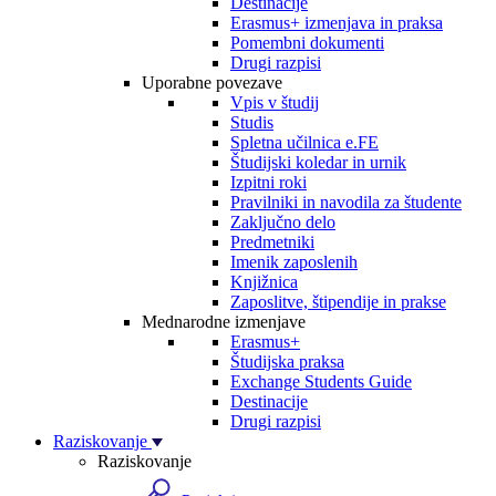
Destinacije
Erasmus+ izmenjava in praksa
Pomembni dokumenti
Drugi razpisi
Uporabne povezave
Vpis v študij
Studis
Spletna učilnica e.FE
Študijski koledar in urnik
Izpitni roki
Pravilniki in navodila za študente
Zaključno delo
Predmetniki
Imenik zaposlenih
Knjižnica
Zaposlitve, štipendije in prakse
Mednarodne izmenjave
Erasmus+
Študijska praksa
Exchange Students Guide
Destinacije
Drugi razpisi
Raziskovanje
Raziskovanje