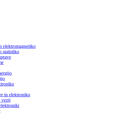
in elektromagnetiko
 statistiko
aprave
me
nergijo
ijo
ktroniko
e in elektroniko
 vezij
elektroniki
t