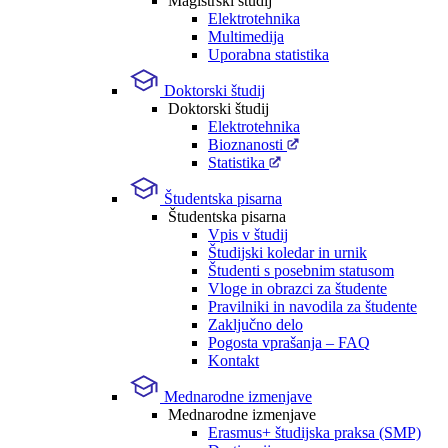
Magistrski študij
Elektrotehnika
Multimedija
Uporabna statistika
Doktorski študij
Doktorski študij
Elektrotehnika
Bioznanosti
Statistika
Študentska pisarna
Študentska pisarna
Vpis v študij
Študijski koledar in urnik
Študenti s posebnim statusom
Vloge in obrazci za študente
Pravilniki in navodila za študente
Zaključno delo
Pogosta vprašanja – FAQ
Kontakt
Mednarodne izmenjave
Mednarodne izmenjave
Erasmus+ študijska praksa (SMP)