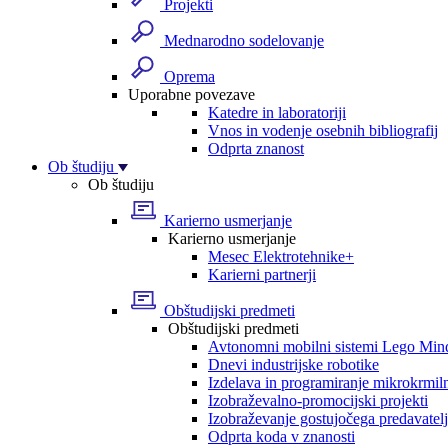
Projekti
Mednarodno sodelovanje
Oprema
Uporabne povezave
Katedre in laboratoriji
Vnos in vodenje osebnih bibliografij
Odprta znanost
Ob študiju
Ob študiju
Karierno usmerjanje
Karierno usmerjanje
Mesec Elektrotehnike+
Karierni partnerji
Obštudijski predmeti
Obštudijski predmeti
Avtonomni mobilni sistemi Lego Min
Dnevi industrijske robotike
Izdelava in programiranje mikrokrmil
Izobraževalno-promocijski projekti
Izobraževanje gostujočega predavatel
Odprta koda v znanosti