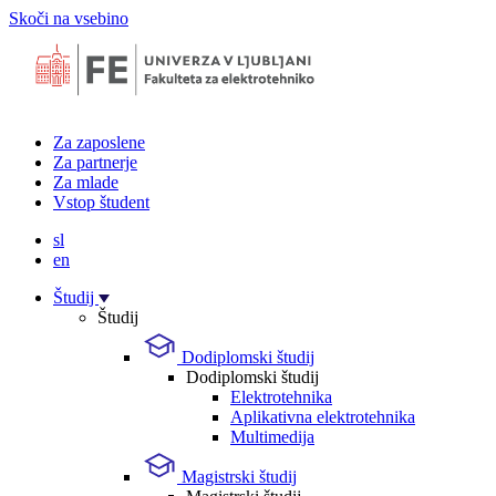
Skoči na vsebino
Za zaposlene
Za partnerje
Za mlade
Vstop študent
sl
en
Študij
Študij
Dodiplomski študij
Dodiplomski študij
Elektrotehnika
Aplikativna elektrotehnika
Multimedija
Magistrski študij