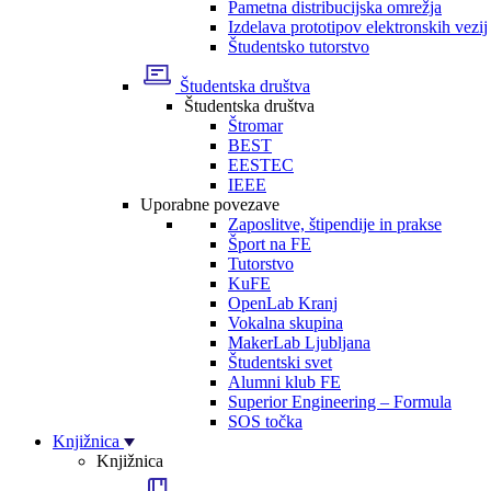
Pametna distribucijska omrežja
Izdelava prototipov elektronskih vezij
Študentsko tutorstvo
Študentska društva
Študentska društva
Štromar
BEST
EESTEC
IEEE
Uporabne povezave
Zaposlitve, štipendije in prakse
Šport na FE
Tutorstvo
KuFE
OpenLab Kranj
Vokalna skupina
MakerLab Ljubljana
Študentski svet
Alumni klub FE
Superior Engineering – Formula
SOS točka
Knjižnica
Knjižnica