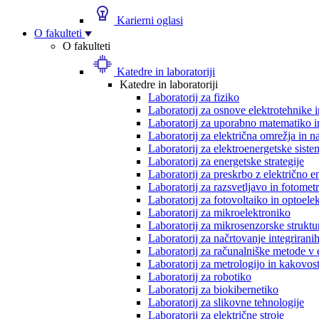
Karierni oglasi
O fakulteti
O fakulteti
Katedre in laboratoriji
Katedre in laboratoriji
Laboratorij za fiziko
Laboratorij za osnove elektrotehnike 
Laboratorij za uporabno matematiko in
Laboratorij za električna omrežja in n
Laboratorij za elektroenergetske siste
Laboratorij za energetske strategije
Laboratorij za preskrbo z električno e
Laboratorij za razsvetljavo in fotometr
Laboratorij za fotovoltaiko in optoele
Laboratorij za mikroelektroniko
Laboratorij za mikrosenzorske struktur
Laboratorij za načrtovanje integriranih
Laboratorij za računalniške metode v 
Laboratorij za metrologijo in kakovos
Laboratorij za robotiko
Laboratorij za biokibernetiko
Laboratorij za slikovne tehnologije
Laboratorij za električne stroje