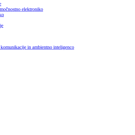
e
n močnostno elektroniko
iko
je
 komunikacije in ambientno inteligenco