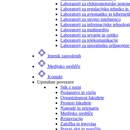
Laboratorij za elektromotorske pogon
Laboratorij za regulacijsko tehniko i
Laboratorij za avtomatiko in kibernet
Laboratorij za strojno inteligenco
Laboratorij za informacijske tehnologi
Laboratorij za multimedijo
Laboratorij za sevanje in optiko
Laboratorij za telekomunikacije
Laboratorij za uporabniku prilagojene
Imenik zaposlenih
Medijsko središče
Kontakt
Uporabne povezave
Stik z nami
Poslanstvo in vizija
Organiziranost fakultete
Prostori fakultete
Nagrade in priznanja
Medijsko središče
Restavracija
Založba in trgovina
Pravni akti in poročila