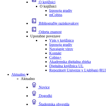
O knjižnici
O knjižnici
Izposoja gradiv
mCobiss
Bibliografije raziskovalcev
Odprta znanost
Uporabne povezave
Vpis v knjižnico
Izposoja gradiv
Navajanje virov
Kontakt
Cobiss+
Akademska digitalna zbirka
Digitalna knjižnica UL
Repozitorij Univerze v Ljubljani (RU
Aktualno
Aktualno
Novice
Dogodki
Študentska obvestila