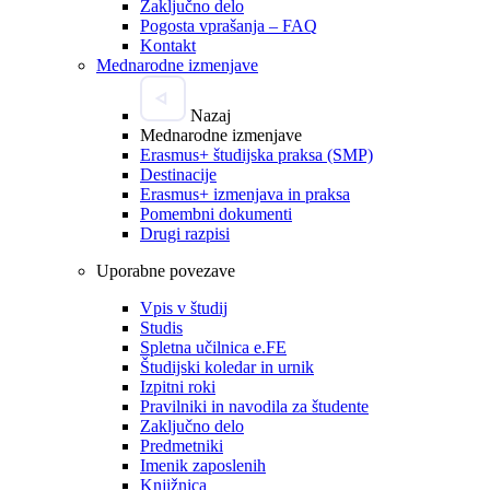
Zaključno delo
Pogosta vprašanja – FAQ
Kontakt
Mednarodne izmenjave
Nazaj
Mednarodne izmenjave
Erasmus+ študijska praksa (SMP)
Destinacije
Erasmus+ izmenjava in praksa
Pomembni dokumenti
Drugi razpisi
Uporabne povezave
Vpis v študij
Studis
Spletna učilnica e.FE
Študijski koledar in urnik
Izpitni roki
Pravilniki in navodila za študente
Zaključno delo
Predmetniki
Imenik zaposlenih
Knjižnica