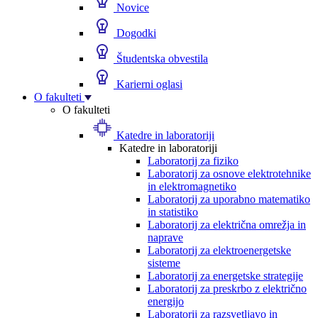
Novice
Dogodki
Študentska obvestila
Karierni oglasi
O fakulteti
O fakulteti
Katedre in laboratoriji
Katedre in laboratoriji
Laboratorij za fiziko
Laboratorij za osnove elektrotehnike
in elektromagnetiko
Laboratorij za uporabno matematiko
in statistiko
Laboratorij za električna omrežja in
naprave
Laboratorij za elektroenergetske
sisteme
Laboratorij za energetske strategije
Laboratorij za preskrbo z električno
energijo
Laboratorij za razsvetljavo in