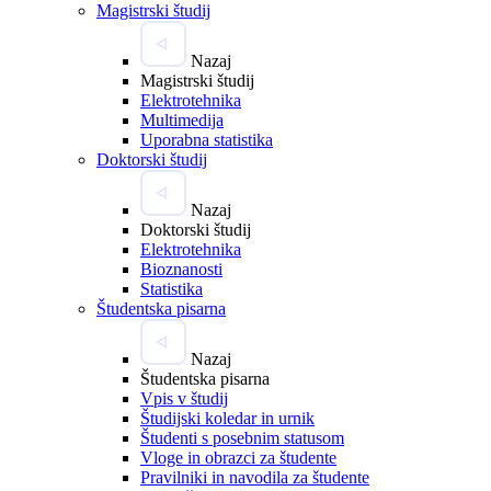
Magistrski študij
Nazaj
Magistrski študij
Elektrotehnika
Multimedija
Uporabna statistika
Doktorski študij
Nazaj
Doktorski študij
Elektrotehnika
Bioznanosti
Statistika
Študentska pisarna
Nazaj
Študentska pisarna
Vpis v študij
Študijski koledar in urnik
Študenti s posebnim statusom
Vloge in obrazci za študente
Pravilniki in navodila za študente