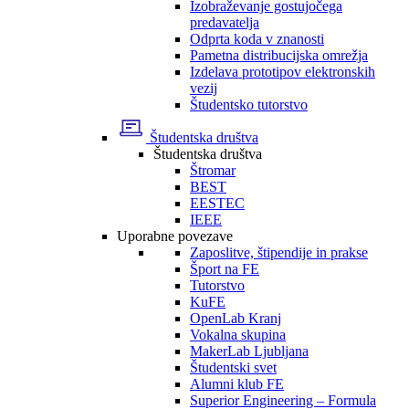
Izobraževanje gostujočega
predavatelja
Odprta koda v znanosti
Pametna distribucijska omrežja
Izdelava prototipov elektronskih
vezij
Študentsko tutorstvo
Študentska društva
Študentska društva
Štromar
BEST
EESTEC
IEEE
Uporabne povezave
Zaposlitve, štipendije in prakse
Šport na FE
Tutorstvo
KuFE
OpenLab Kranj
Vokalna skupina
MakerLab Ljubljana
Študentski svet
Alumni klub FE
Superior Engineering – Formula