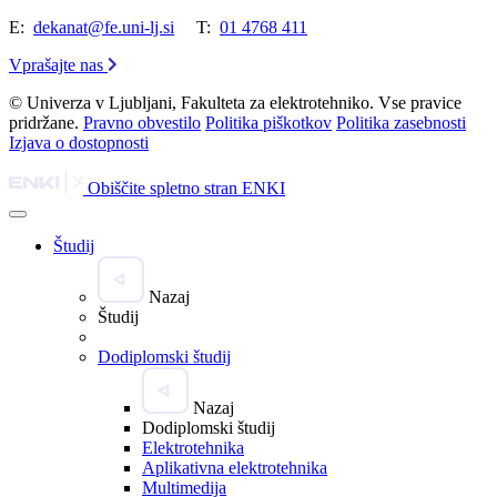
E:
dekanat@fe.uni-lj.si
T:
01 4768 411
Vprašajte nas
© Univerza v Ljubljani, Fakulteta za elektrotehniko. Vse pravice
pridržane.
Pravno obvestilo
Politika piškotkov
Politika zasebnosti
Izjava o dostopnosti
Obiščite spletno stran ENKI
Študij
Nazaj
Študij
Dodiplomski študij
Nazaj
Dodiplomski študij
Elektrotehnika
Aplikativna elektrotehnika
Multimedija