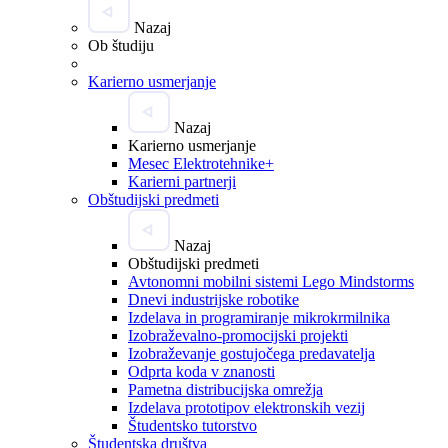
Nazaj
Ob študiju
Karierno usmerjanje
Nazaj
Karierno usmerjanje
Mesec Elektrotehnike+
Karierni partnerji
Obštudijski predmeti
Nazaj
Obštudijski predmeti
Avtonomni mobilni sistemi Lego Mindstorms
Dnevi industrijske robotike
Izdelava in programiranje mikrokrmilnika
Izobraževalno-promocijski projekti
Izobraževanje gostujočega predavatelja
Odprta koda v znanosti
Pametna distribucijska omrežja
Izdelava prototipov elektronskih vezij
Študentsko tutorstvo
Študentska društva