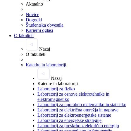
Aktualno
Novice
Dogodki
Študentska obvestila
Karierni oglasi
O fakulteti
Nazaj
O fakulteti
Katedre in laboratoriji
Nazaj
Katedre in laboratoriji
Laboratorij za fiziko
Laboratorij za osnove elektrotehnike in
elektromagnetiko
Laboratorij za uporabno matematiko in statistiko
Laboratorij za električna omrežja in naprave
Laboratorij za elektroenergetske sisteme
Laboratorij za energetske strategije
Laboratorij za preskrbo z električno energijo
Laboratorij za razsvetljavo in fotometrijo