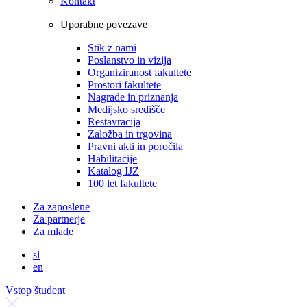
Kontakt
Uporabne povezave
Stik z nami
Poslanstvo in vizija
Organiziranost fakultete
Prostori fakultete
Nagrade in priznanja
Medijsko središče
Restavracija
Založba in trgovina
Pravni akti in poročila
Habilitacije
Katalog IJZ
100 let fakultete
Za zaposlene
Za partnerje
Za mlade
sl
en
Vstop študent