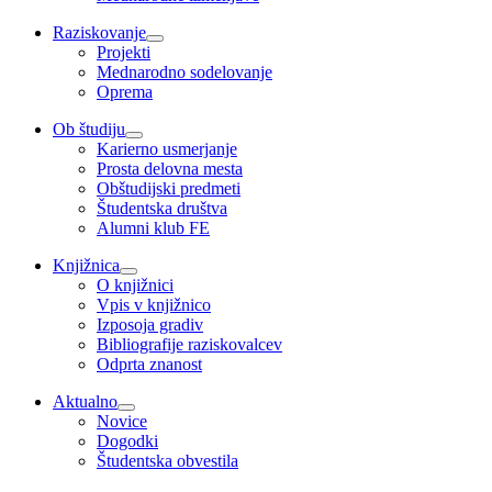
Raziskovanje
Projekti
Mednarodno sodelovanje
Oprema
Ob študiju
Karierno usmerjanje
Prosta delovna mesta
Obštudijski predmeti
Študentska društva
Alumni klub FE
Knjižnica
O knjižnici
Vpis v knjižnico
Izposoja gradiv
Bibliografije raziskovalcev
Odprta znanost
Aktualno
Novice
Dogodki
Študentska obvestila