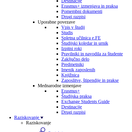
Destinacije
Erasmus+ izmenjava in praksa
Pomembni dokumenti
Drugi razpisi
Uporabne povezave
Vpis v študij
Studis
Spletna učilnica e.FE
Študijski koledar in urnik
Izpitni roki
Pravilniki in navodila za študente
Zaključno delo
Predmetniki
Imenik zaposlenih
Knjižnica
Zaposlitve, štipendije in prakse
Mednarodne izmenjave
Erasmus+
Študijska praksa
Exchange Students Guide
Destinacije
Drugi razpisi
Raziskovanje
Raziskovanje