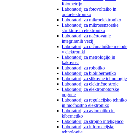
fotometrijo
Laboratorij za fotovoltaiko in
optoelektroniko
Laboratorij za mikroelektroniko
Laboratorij za mikrosenzorske
strukture in elektroniko
Laboratorij za načrtovanje
integriranih vezij
Laboratorij za računalniške metode
v elektroniki
Laboratorij za metrologijo in
kakovost
Laboratorij za robotiko
Laboratorij za biokibernetiko
Laboratorij za slikovne tehnologije
Laboratorij za električne stroje
Laboratorij za elektromotorske
pogone
Laboratorij za regulacijsko tehniko
in močnostno elektroniko
Laboratorij za avtomatiko in
kibernetiko
Laboratorij za strojno inteligenco
Laboratorij za informacijske
tehnologije