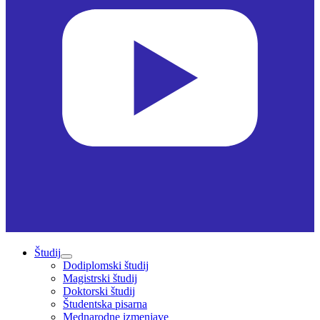
Študij
Dodiplomski študij
Magistrski študij
Doktorski študij
Študentska pisarna
Mednarodne izmenjave