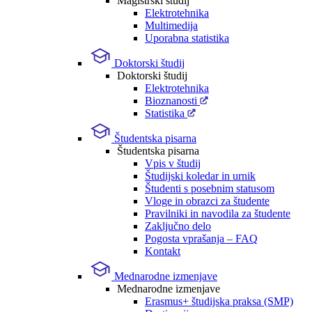
Magistrski študij
Elektrotehnika
Multimedija
Uporabna statistika
Doktorski študij
Doktorski študij
Elektrotehnika
Bioznanosti
Statistika
Študentska pisarna
Študentska pisarna
Vpis v študij
Študijski koledar in urnik
Študenti s posebnim statusom
Vloge in obrazci za študente
Pravilniki in navodila za študente
Zaključno delo
Pogosta vprašanja – FAQ
Kontakt
Mednarodne izmenjave
Mednarodne izmenjave
Erasmus+ študijska praksa (SMP)