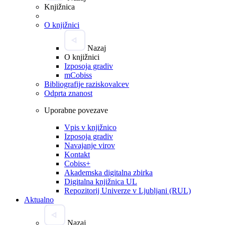
Knjižnica
O knjižnici
Nazaj
O knjižnici
Izposoja gradiv
mCobiss
Bibliografije raziskovalcev
Odprta znanost
Uporabne povezave
Vpis v knjižnico
Izposoja gradiv
Navajanje virov
Kontakt
Cobiss+
Akademska digitalna zbirka
Digitalna knjižnica UL
Repozitorij Univerze v Ljubljani (RUL)
Aktualno
Nazaj