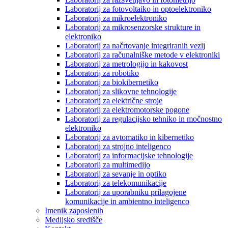
Laboratorij za fotovoltaiko in optoelektroniko
Laboratorij za mikroelektroniko
Laboratorij za mikrosenzorske strukture in
elektroniko
Laboratorij za načrtovanje integriranih vezij
Laboratorij za računalniške metode v elektroniki
Laboratorij za metrologijo in kakovost
Laboratorij za robotiko
Laboratorij za biokibernetiko
Laboratorij za slikovne tehnologije
Laboratorij za električne stroje
Laboratorij za elektromotorske pogone
Laboratorij za regulacijsko tehniko in močnostno
elektroniko
Laboratorij za avtomatiko in kibernetiko
Laboratorij za strojno inteligenco
Laboratorij za informacijske tehnologije
Laboratorij za multimedijo
Laboratorij za sevanje in optiko
Laboratorij za telekomunikacije
Laboratorij za uporabniku prilagojene
komunikacije in ambientno inteligenco
Imenik zaposlenih
Medijsko središče