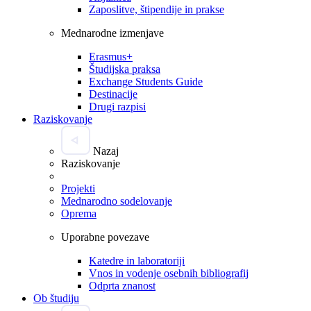
Zaposlitve, štipendije in prakse
Mednarodne izmenjave
Erasmus+
Študijska praksa
Exchange Students Guide
Destinacije
Drugi razpisi
Raziskovanje
Nazaj
Raziskovanje
Projekti
Mednarodno sodelovanje
Oprema
Uporabne povezave
Katedre in laboratoriji
Vnos in vodenje osebnih bibliografij
Odprta znanost
Ob študiju