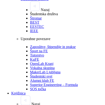
Nazaj
Študentska društva
Štromar
BEST
EESTEC
IEEE
Uporabne povezave
Zaposlitve, štipendije in prakse
Šport na FE
Tutorstvo
KuFE
OpenLab Kranj
Vokalna skupina
MakerLab Ljubljana
Študentski svet
Alumni klub FE
Superior Engineering – Formula
SOS točka
Knjižnica
Nazaj