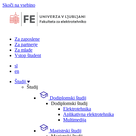
Skoči na vsebino
Za zaposlene
Za partnerje
Za mlade
Vstop študent
sl
en
Študij
Študij
Dodiplomski študij
Dodiplomski študij
Elektrotehnika
Aplikativna elektrotehnika
Multimedija
Magistrski študij