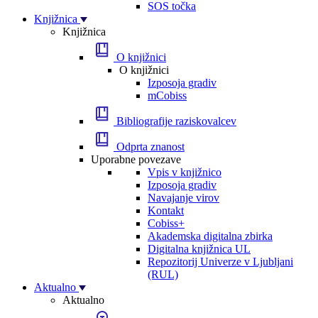
SOS točka
Knjižnica
Knjižnica
O knjižnici
O knjižnici
Izposoja gradiv
mCobiss
Bibliografije raziskovalcev
Odprta znanost
Uporabne povezave
Vpis v knjižnico
Izposoja gradiv
Navajanje virov
Kontakt
Cobiss+
Akademska digitalna zbirka
Digitalna knjižnica UL
Repozitorij Univerze v Ljubljani
(RUL)
Aktualno
Aktualno