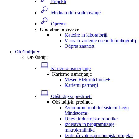
Projekti
Mednarodno sodelovanje
Oprema
Uporabne povezave
Katedre in laboratoriji
Vnos in vodenje osebnih bibliografij
Odprta znanost
Ob študiju
Ob študiju
Karierno usmerjanje
Karierno usmerjanje
Mesec Elektrotehnike+
Karierni partnerji
Obštudijski predmeti
Obštudijski predmeti
Avtonomni mobilni sistemi Lego
Mindstorms
Dnevi industrijske robotike
Izdelava in programiranje
mikrokrmilnika
Izobraževalno-promocijski projekti