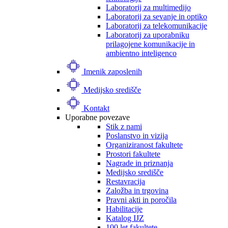
Laboratorij za multimedijo
Laboratorij za sevanje in optiko
Laboratorij za telekomunikacije
Laboratorij za uporabniku
prilagojene komunikacije in
ambientno inteligenco
Imenik zaposlenih
Medijsko središče
Kontakt
Uporabne povezave
Stik z nami
Poslanstvo in vizija
Organiziranost fakultete
Prostori fakultete
Nagrade in priznanja
Medijsko središče
Restavracija
Založba in trgovina
Pravni akti in poročila
Habilitacije
Katalog IJZ
100 let fakultete