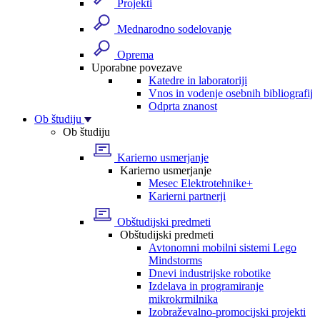
Projekti
Mednarodno sodelovanje
Oprema
Uporabne povezave
Katedre in laboratoriji
Vnos in vodenje osebnih bibliografij
Odprta znanost
Ob študiju
Ob študiju
Karierno usmerjanje
Karierno usmerjanje
Mesec Elektrotehnike+
Karierni partnerji
Obštudijski predmeti
Obštudijski predmeti
Avtonomni mobilni sistemi Lego
Mindstorms
Dnevi industrijske robotike
Izdelava in programiranje
mikrokrmilnika
Izobraževalno-promocijski projekti