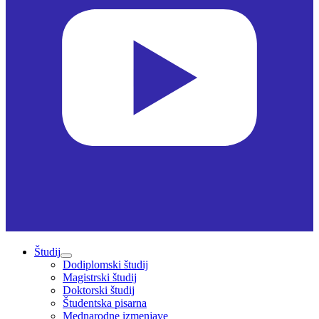
Študij
Dodiplomski študij
Magistrski študij
Doktorski študij
Študentska pisarna
Mednarodne izmenjave