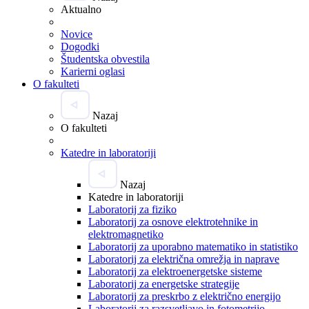
Aktualno
Novice
Dogodki
Študentska obvestila
Karierni oglasi
O fakulteti
Nazaj
O fakulteti
Katedre in laboratoriji
Nazaj
Katedre in laboratoriji
Laboratorij za fiziko
Laboratorij za osnove elektrotehnike in
elektromagnetiko
Laboratorij za uporabno matematiko in statistiko
Laboratorij za električna omrežja in naprave
Laboratorij za elektroenergetske sisteme
Laboratorij za energetske strategije
Laboratorij za preskrbo z električno energijo
Laboratorij za razsvetljavo in fotometrijo