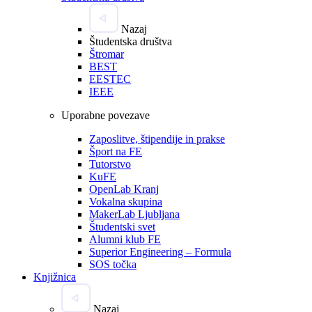
Nazaj
Študentska društva
Štromar
BEST
EESTEC
IEEE
Uporabne povezave
Zaposlitve, štipendije in prakse
Šport na FE
Tutorstvo
KuFE
OpenLab Kranj
Vokalna skupina
MakerLab Ljubljana
Študentski svet
Alumni klub FE
Superior Engineering – Formula
SOS točka
Knjižnica
Nazaj