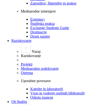
Zaposlitve, štipendije in prakse
Mednarodne izmenjave
Erasmus+
Študijska praksa
Exchange Students Guide
Destinacije
Drugi razpisi
Raziskovanje
Nazaj
Raziskovanje
Projekti
Mednarodno sodelovanje
Oprema
Uporabne povezave
Katedre in laboratoriji
Vnos in vodenje osebnih bibliografij
Odprta znanost
Ob študiju