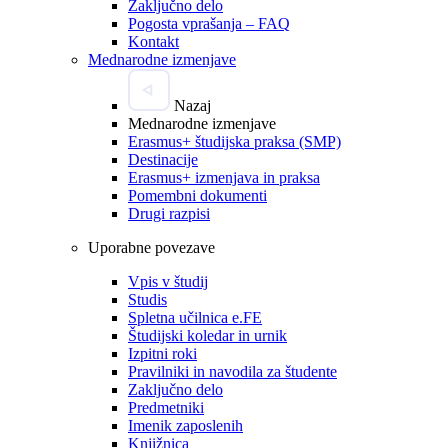
Zaključno delo
Pogosta vprašanja – FAQ
Kontakt
Mednarodne izmenjave
Nazaj
Mednarodne izmenjave
Erasmus+ študijska praksa (SMP)
Destinacije
Erasmus+ izmenjava in praksa
Pomembni dokumenti
Drugi razpisi
Uporabne povezave
Vpis v študij
Studis
Spletna učilnica e.FE
Študijski koledar in urnik
Izpitni roki
Pravilniki in navodila za študente
Zaključno delo
Predmetniki
Imenik zaposlenih
Knjižnica