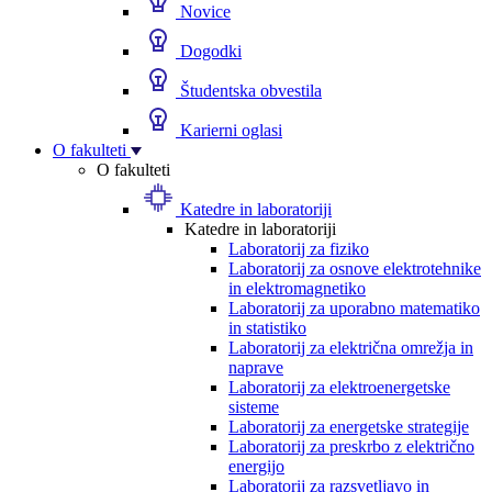
Novice
Dogodki
Študentska obvestila
Karierni oglasi
O fakulteti
O fakulteti
Katedre in laboratoriji
Katedre in laboratoriji
Laboratorij za fiziko
Laboratorij za osnove elektrotehnike
in elektromagnetiko
Laboratorij za uporabno matematiko
in statistiko
Laboratorij za električna omrežja in
naprave
Laboratorij za elektroenergetske
sisteme
Laboratorij za energetske strategije
Laboratorij za preskrbo z električno
energijo
Laboratorij za razsvetljavo in