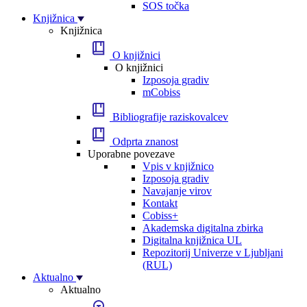
SOS točka
Knjižnica
Knjižnica
O knjižnici
O knjižnici
Izposoja gradiv
mCobiss
Bibliografije raziskovalcev
Odprta znanost
Uporabne povezave
Vpis v knjižnico
Izposoja gradiv
Navajanje virov
Kontakt
Cobiss+
Akademska digitalna zbirka
Digitalna knjižnica UL
Repozitorij Univerze v Ljubljani
(RUL)
Aktualno
Aktualno