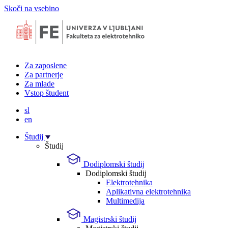
Skoči na vsebino
Za zaposlene
Za partnerje
Za mlade
Vstop študent
sl
en
Študij
Študij
Dodiplomski študij
Dodiplomski študij
Elektrotehnika
Aplikativna elektrotehnika
Multimedija
Magistrski študij