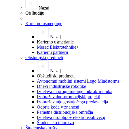
Nazaj
Ob študiju
Karierno usmerjanje
Nazaj
Karierno usmerjanje
Mesec Elektrotehnike+
Karierni partnerji
Obštudijski predmeti
Nazaj
Obštudijski predmeti
Avtonomni mobilni sistemi Lego Mindstorms
Dnevi industrijske robotike
Izdelava in programiranje mikrokrmilnika
Izobraževalno-promocijski projekti
Izobraževanje gostujočega predavatelja
Odprta koda v znanosti
Pametna distribucijska omrežja
Izdelava prototipov elektronskih vezij
Študentsko tutorstvo
Študentska društva