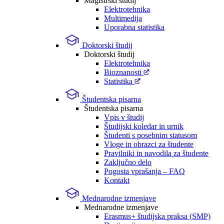
Magistrski študij
Elektrotehnika
Multimedija
Uporabna statistika
Doktorski študij
Doktorski študij
Elektrotehnika
Bioznanosti
Statistika
Študentska pisarna
Študentska pisarna
Vpis v študij
Študijski koledar in urnik
Študenti s posebnim statusom
Vloge in obrazci za študente
Pravilniki in navodila za študente
Zaključno delo
Pogosta vprašanja – FAQ
Kontakt
Mednarodne izmenjave
Mednarodne izmenjave
Erasmus+ študijska praksa (SMP)