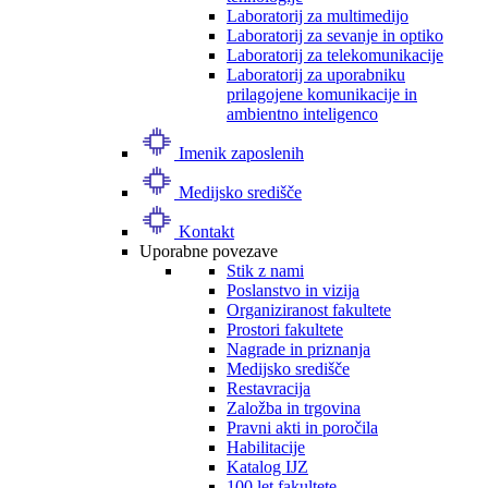
Laboratorij za multimedijo
Laboratorij za sevanje in optiko
Laboratorij za telekomunikacije
Laboratorij za uporabniku
prilagojene komunikacije in
ambientno inteligenco
Imenik zaposlenih
Medijsko središče
Kontakt
Uporabne povezave
Stik z nami
Poslanstvo in vizija
Organiziranost fakultete
Prostori fakultete
Nagrade in priznanja
Medijsko središče
Restavracija
Založba in trgovina
Pravni akti in poročila
Habilitacije
Katalog IJZ
100 let fakultete