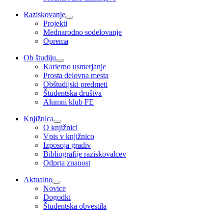
Raziskovanje
Projekti
Mednarodno sodelovanje
Oprema
Ob študiju
Karierno usmerjanje
Prosta delovna mesta
Obštudijski predmeti
Študentska društva
Alumni klub FE
Knjižnica
O knjižnici
Vpis v knjižnico
Izposoja gradiv
Bibliografije raziskovalcev
Odprta znanost
Aktualno
Novice
Dogodki
Študentska obvestila