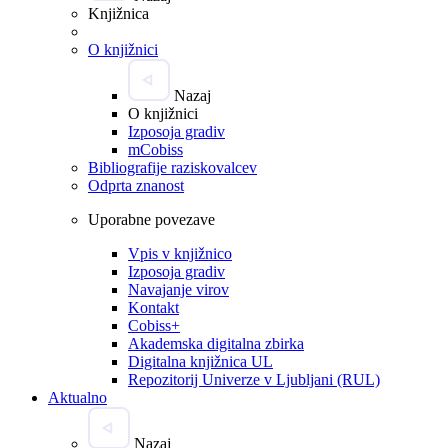
Knjižnica
O knjižnici
Nazaj
O knjižnici
Izposoja gradiv
mCobiss
Bibliografije raziskovalcev
Odprta znanost
Uporabne povezave
Vpis v knjižnico
Izposoja gradiv
Navajanje virov
Kontakt
Cobiss+
Akademska digitalna zbirka
Digitalna knjižnica UL
Repozitorij Univerze v Ljubljani (RUL)
Aktualno
Nazaj