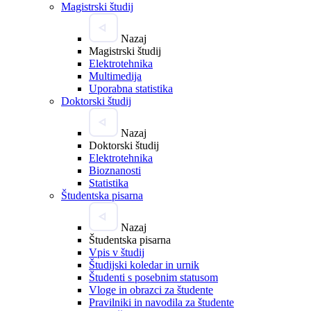
Magistrski študij
Nazaj
Magistrski študij
Elektrotehnika
Multimedija
Uporabna statistika
Doktorski študij
Nazaj
Doktorski študij
Elektrotehnika
Bioznanosti
Statistika
Študentska pisarna
Nazaj
Študentska pisarna
Vpis v študij
Študijski koledar in urnik
Študenti s posebnim statusom
Vloge in obrazci za študente
Pravilniki in navodila za študente