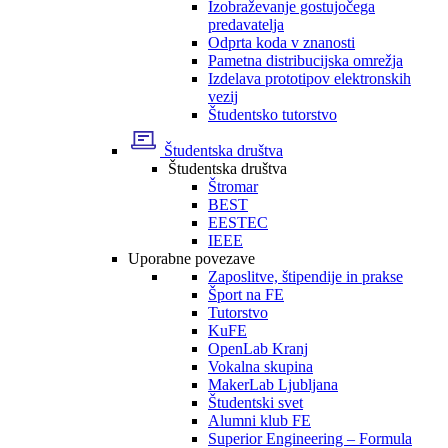
Izobraževanje gostujočega
predavatelja
Odprta koda v znanosti
Pametna distribucijska omrežja
Izdelava prototipov elektronskih
vezij
Študentsko tutorstvo
Študentska društva
Študentska društva
Štromar
BEST
EESTEC
IEEE
Uporabne povezave
Zaposlitve, štipendije in prakse
Šport na FE
Tutorstvo
KuFE
OpenLab Kranj
Vokalna skupina
MakerLab Ljubljana
Študentski svet
Alumni klub FE
Superior Engineering – Formula