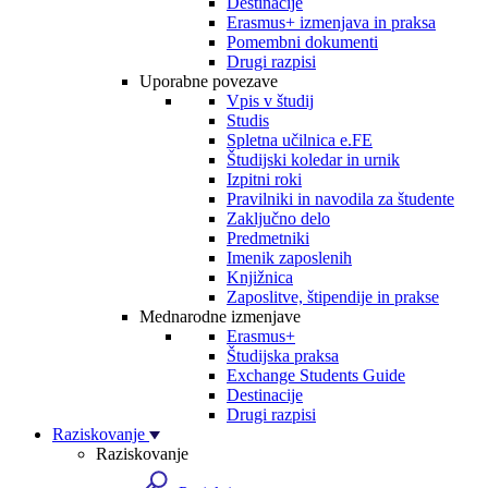
Destinacije
Erasmus+ izmenjava in praksa
Pomembni dokumenti
Drugi razpisi
Uporabne povezave
Vpis v študij
Studis
Spletna učilnica e.FE
Študijski koledar in urnik
Izpitni roki
Pravilniki in navodila za študente
Zaključno delo
Predmetniki
Imenik zaposlenih
Knjižnica
Zaposlitve, štipendije in prakse
Mednarodne izmenjave
Erasmus+
Študijska praksa
Exchange Students Guide
Destinacije
Drugi razpisi
Raziskovanje
Raziskovanje