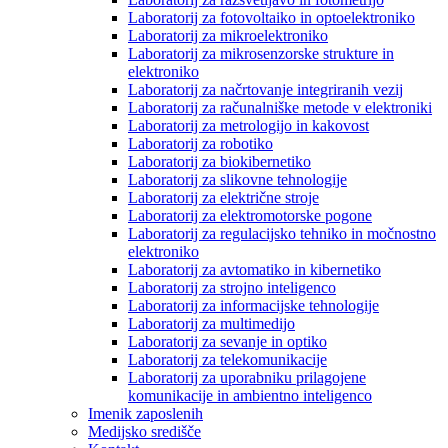
Laboratorij za fotovoltaiko in optoelektroniko
Laboratorij za mikroelektroniko
Laboratorij za mikrosenzorske strukture in
elektroniko
Laboratorij za načrtovanje integriranih vezij
Laboratorij za računalniške metode v elektroniki
Laboratorij za metrologijo in kakovost
Laboratorij za robotiko
Laboratorij za biokibernetiko
Laboratorij za slikovne tehnologije
Laboratorij za električne stroje
Laboratorij za elektromotorske pogone
Laboratorij za regulacijsko tehniko in močnostno
elektroniko
Laboratorij za avtomatiko in kibernetiko
Laboratorij za strojno inteligenco
Laboratorij za informacijske tehnologije
Laboratorij za multimedijo
Laboratorij za sevanje in optiko
Laboratorij za telekomunikacije
Laboratorij za uporabniku prilagojene
komunikacije in ambientno inteligenco
Imenik zaposlenih
Medijsko središče