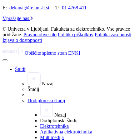
E:
dekanat@fe.uni-lj.si
T:
01 4768 411
Vprašajte nas
© Univerza v Ljubljani, Fakulteta za elektrotehniko. Vse pravice
pridržane.
Pravno obvestilo
Politika piškotkov
Politika zasebnosti
Izjava o dostopnosti
Obiščite spletno stran ENKI
Študij
Nazaj
Študij
Dodiplomski študij
Nazaj
Dodiplomski študij
Elektrotehnika
Aplikativna elektrotehnika
Multimedija