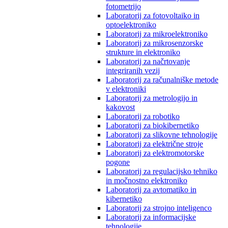
fotometrijo
Laboratorij za fotovoltaiko in
optoelektroniko
Laboratorij za mikroelektroniko
Laboratorij za mikrosenzorske
strukture in elektroniko
Laboratorij za načrtovanje
integriranih vezij
Laboratorij za računalniške metode
v elektroniki
Laboratorij za metrologijo in
kakovost
Laboratorij za robotiko
Laboratorij za biokibernetiko
Laboratorij za slikovne tehnologije
Laboratorij za električne stroje
Laboratorij za elektromotorske
pogone
Laboratorij za regulacijsko tehniko
in močnostno elektroniko
Laboratorij za avtomatiko in
kibernetiko
Laboratorij za strojno inteligenco
Laboratorij za informacijske
tehnologije