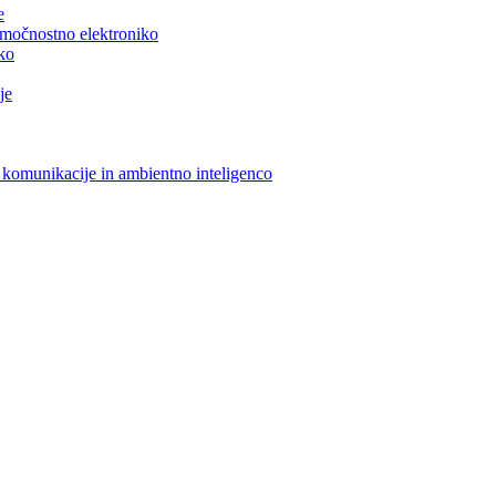
e
n močnostno elektroniko
iko
je
 komunikacije in ambientno inteligenco