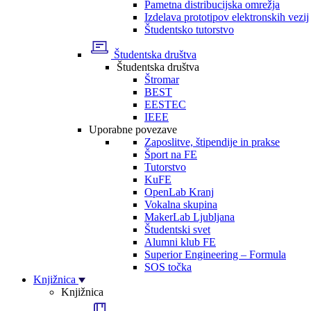
Pametna distribucijska omrežja
Izdelava prototipov elektronskih vezij
Študentsko tutorstvo
Študentska društva
Študentska društva
Štromar
BEST
EESTEC
IEEE
Uporabne povezave
Zaposlitve, štipendije in prakse
Šport na FE
Tutorstvo
KuFE
OpenLab Kranj
Vokalna skupina
MakerLab Ljubljana
Študentski svet
Alumni klub FE
Superior Engineering – Formula
SOS točka
Knjižnica
Knjižnica