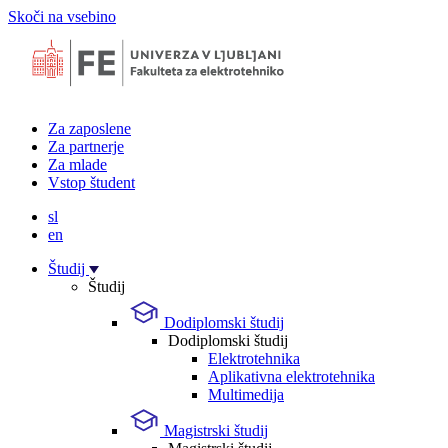
Skoči na vsebino
Za zaposlene
Za partnerje
Za mlade
Vstop študent
sl
en
Študij
Študij
Dodiplomski študij
Dodiplomski študij
Elektrotehnika
Aplikativna elektrotehnika
Multimedija
Magistrski študij