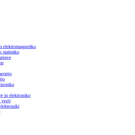
in elektromagnetiko
 statistiko
aprave
me
nergijo
ijo
ktroniko
e in elektroniko
 vezij
elektroniki
t