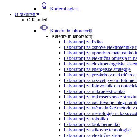
Karierni oglasi
O fakulteti
O fakulteti
Katedre in laboratoriji
Katedre in laboratoriji
Laboratorij za fiziko
Laboratorij za osnove elektrotehnike 
Laboratorij za uporabno matematiko in
Laboratorij za električna omrežja in n
Laboratorij za elektroenergetske siste
Laboratorij za energetske strategije
Laboratorij za preskrbo z električno e
Laboratorij za razsvetljavo in fotometr
Laboratorij za fotovoltaiko in optoele
Laboratorij za mikroelektroniko
Laboratorij za mikrosenzorske struktur
Laboratorij za načrtovanje integriranih
Laboratorij za računalniške metode v 
Laboratorij za metrologijo in kakovos
Laboratorij za robotiko
Laboratorij za biokibernetiko
Laboratorij za slikovne tehnologije
Laboratorij za električne stroje