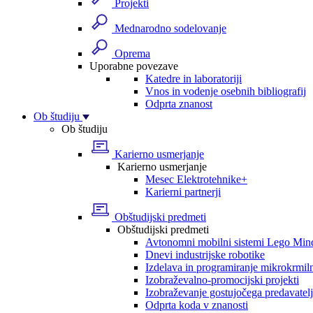
Projekti
Mednarodno sodelovanje
Oprema
Uporabne povezave
Katedre in laboratoriji
Vnos in vodenje osebnih bibliografij
Odprta znanost
Ob študiju
Ob študiju
Karierno usmerjanje
Karierno usmerjanje
Mesec Elektrotehnike+
Karierni partnerji
Obštudijski predmeti
Obštudijski predmeti
Avtonomni mobilni sistemi Lego Min
Dnevi industrijske robotike
Izdelava in programiranje mikrokrmil
Izobraževalno-promocijski projekti
Izobraževanje gostujočega predavatel
Odprta koda v znanosti