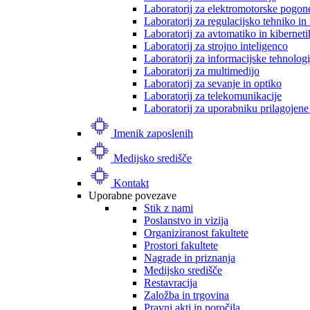
Laboratorij za elektromotorske pogon
Laboratorij za regulacijsko tehniko i
Laboratorij za avtomatiko in kibernet
Laboratorij za strojno inteligenco
Laboratorij za informacijske tehnologi
Laboratorij za multimedijo
Laboratorij za sevanje in optiko
Laboratorij za telekomunikacije
Laboratorij za uporabniku prilagojene
Imenik zaposlenih
Medijsko središče
Kontakt
Uporabne povezave
Stik z nami
Poslanstvo in vizija
Organiziranost fakultete
Prostori fakultete
Nagrade in priznanja
Medijsko središče
Restavracija
Založba in trgovina
Pravni akti in poročila