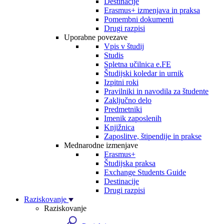
Destinacije
Erasmus+ izmenjava in praksa
Pomembni dokumenti
Drugi razpisi
Uporabne povezave
Vpis v študij
Studis
Spletna učilnica e.FE
Študijski koledar in urnik
Izpitni roki
Pravilniki in navodila za študente
Zaključno delo
Predmetniki
Imenik zaposlenih
Knjižnica
Zaposlitve, štipendije in prakse
Mednarodne izmenjave
Erasmus+
Študijska praksa
Exchange Students Guide
Destinacije
Drugi razpisi
Raziskovanje
Raziskovanje