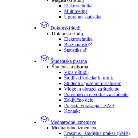
Magistrski študij
Elektrotehnika
Multimedija
Uporabna statistika
Doktorski študij
Doktorski študij
Elektrotehnika
Bioznanosti
Statistika
Študentska pisarna
Študentska pisarna
Vpis v študij
Študijski koledar in urnik
Študenti s posebnim statusom
Vloge in obrazci za študente
Pravilniki in navodila za študente
Zaključno delo
Pogosta vprašanja – FAQ
Kontakt
Mednarodne izmenjave
Mednarodne izmenjave
Erasmus+ študijska praksa (SMP)