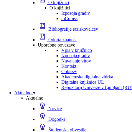
O knjižnici
O knjižnici
Izposoja gradiv
mCobiss
Bibliografije raziskovalcev
Odprta znanost
Uporabne povezave
Vpis v knjižnico
Izposoja gradiv
Navajanje virov
Kontakt
Cobiss+
Akademska digitalna zbirka
Digitalna knjižnica UL
Repozitorij Univerze v Ljubljani (RU
Aktualno
Aktualno
Novice
Dogodki
Študentska obvestila