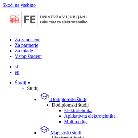
Skoči na vsebino
Za zaposlene
Za partnerje
Za mlade
Vstop študent
sl
en
Študij
Študij
Dodiplomski študij
Dodiplomski študij
Elektrotehnika
Aplikativna elektrotehnika
Multimedija
Magistrski študij