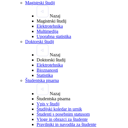
Magistrski študij
Nazaj
Magistrski študij
Elektrotehnika
Multimedija
Uporabna statistika
Doktorski študij
Nazaj
Doktorski študij
Elektrotehnika
Bioznanosti
Statistika
Študentska pisarna
Nazaj
Študentska pisarna
Vpis v študij
Študijski koledar in urnik
Študenti s posebnim statusom
Vloge in obrazci za študente
Pravilniki in navodila za študente