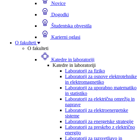
Novice
Dogodki
Študentska obvestila
Karierni oglasi
O fakulteti
O fakulteti
Katedre in laboratoriji
Katedre in laboratoriji
Laboratorij za fiziko
Laboratorij za osnove elektrotehnike
in elektromagnetiko
Laboratorij za uporabno matematiko
in statistiko
Laboratorij za električna omrežja in
naprave
Laboratorij za elektroenergetske
sisteme
Laboratorij za energetske strategije
Laboratorij za preskrbo z električno
energijo
Laboratorij za razsvetljavo in