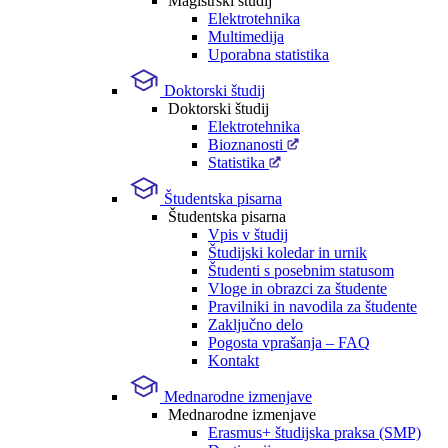
Magistrski študij
Elektrotehnika
Multimedija
Uporabna statistika
Doktorski študij
Doktorski študij
Elektrotehnika
Bioznanosti
Statistika
Študentska pisarna
Študentska pisarna
Vpis v študij
Študijski koledar in urnik
Študenti s posebnim statusom
Vloge in obrazci za študente
Pravilniki in navodila za študente
Zaključno delo
Pogosta vprašanja – FAQ
Kontakt
Mednarodne izmenjave
Mednarodne izmenjave
Erasmus+ študijska praksa (SMP)