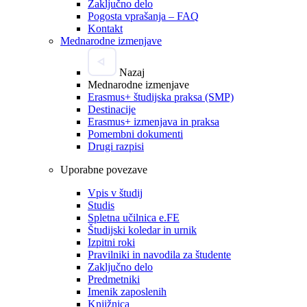
Zaključno delo
Pogosta vprašanja – FAQ
Kontakt
Mednarodne izmenjave
Nazaj
Mednarodne izmenjave
Erasmus+ študijska praksa (SMP)
Destinacije
Erasmus+ izmenjava in praksa
Pomembni dokumenti
Drugi razpisi
Uporabne povezave
Vpis v študij
Studis
Spletna učilnica e.FE
Študijski koledar in urnik
Izpitni roki
Pravilniki in navodila za študente
Zaključno delo
Predmetniki
Imenik zaposlenih
Knjižnica