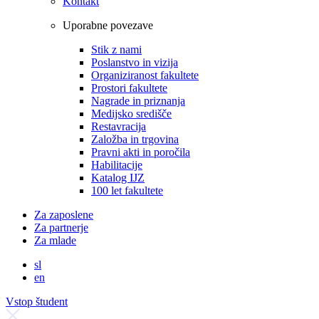
Kontakt
Uporabne povezave
Stik z nami
Poslanstvo in vizija
Organiziranost fakultete
Prostori fakultete
Nagrade in priznanja
Medijsko središče
Restavracija
Založba in trgovina
Pravni akti in poročila
Habilitacije
Katalog IJZ
100 let fakultete
Za zaposlene
Za partnerje
Za mlade
sl
en
Vstop študent