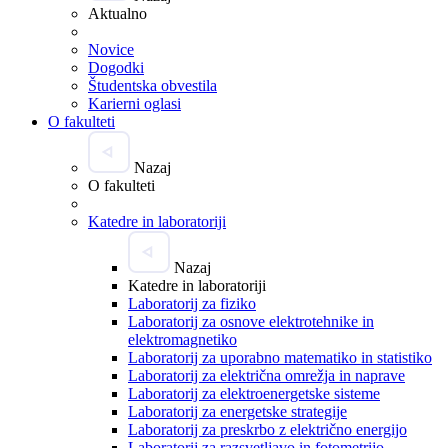
Aktualno
Novice
Dogodki
Študentska obvestila
Karierni oglasi
O fakulteti
Nazaj
O fakulteti
Katedre in laboratoriji
Nazaj
Katedre in laboratoriji
Laboratorij za fiziko
Laboratorij za osnove elektrotehnike in
elektromagnetiko
Laboratorij za uporabno matematiko in statistiko
Laboratorij za električna omrežja in naprave
Laboratorij za elektroenergetske sisteme
Laboratorij za energetske strategije
Laboratorij za preskrbo z električno energijo
Laboratorij za razsvetljavo in fotometrijo