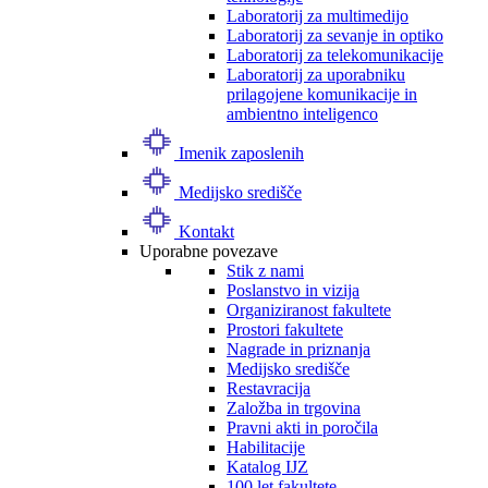
Laboratorij za multimedijo
Laboratorij za sevanje in optiko
Laboratorij za telekomunikacije
Laboratorij za uporabniku
prilagojene komunikacije in
ambientno inteligenco
Imenik zaposlenih
Medijsko središče
Kontakt
Uporabne povezave
Stik z nami
Poslanstvo in vizija
Organiziranost fakultete
Prostori fakultete
Nagrade in priznanja
Medijsko središče
Restavracija
Založba in trgovina
Pravni akti in poročila
Habilitacije
Katalog IJZ
100 let fakultete