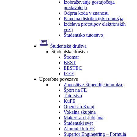
Izobraževanje gostujočega
predavatelja
Odprta koda v znanosti
Pametna distribucijska omrežja
Izdelava prototipov elektronskih
vezij
Študentsko tutorstvo
Študentska društva
Študentska društva
Štromar
BEST
EESTEC
IEEE
Uporabne povezave
Zaposlitve, štipendije in prakse
Šport na FE
Tutorstvo
KuFE
OpenLab Kranj
Vokalna skupina
MakerLab Ljubljana
Študentski svet
Alumni klub FE
Superior Engineering – Formula