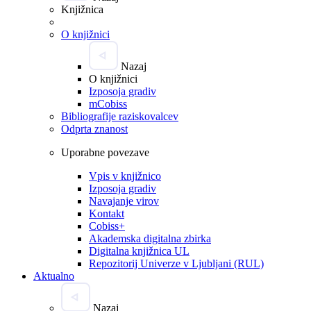
Knjižnica
O knjižnici
Nazaj
O knjižnici
Izposoja gradiv
mCobiss
Bibliografije raziskovalcev
Odprta znanost
Uporabne povezave
Vpis v knjižnico
Izposoja gradiv
Navajanje virov
Kontakt
Cobiss+
Akademska digitalna zbirka
Digitalna knjižnica UL
Repozitorij Univerze v Ljubljani (RUL)
Aktualno
Nazaj