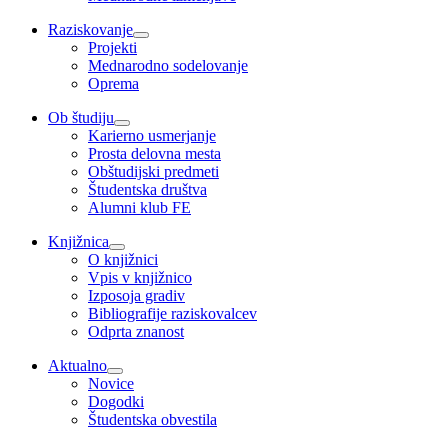
Raziskovanje
Projekti
Mednarodno sodelovanje
Oprema
Ob študiju
Karierno usmerjanje
Prosta delovna mesta
Obštudijski predmeti
Študentska društva
Alumni klub FE
Knjižnica
O knjižnici
Vpis v knjižnico
Izposoja gradiv
Bibliografije raziskovalcev
Odprta znanost
Aktualno
Novice
Dogodki
Študentska obvestila