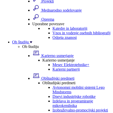
Projekti
Mednarodno sodelovanje
Oprema
Uporabne povezave
Katedre in laboratoriji
Vnos in vodenje osebnih bibliografij
Odprta znanost
Ob študiju
Ob študiju
Karierno usmerjanje
Karierno usmerjanje
Mesec Elektrotehnike+
Karierni partnerji
Obštudijski predmeti
Obštudijski predmeti
Avtonomni mobilni sistemi Lego
Mindstorms
Dnevi industrijske robotike
Izdelava in programiranje
mikrokrmilnika
Izobraževalno-promocijski projekti