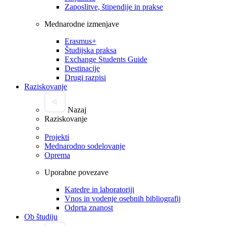
Zaposlitve, štipendije in prakse
Mednarodne izmenjave
Erasmus+
Študijska praksa
Exchange Students Guide
Destinacije
Drugi razpisi
Raziskovanje
Nazaj
Raziskovanje
Projekti
Mednarodno sodelovanje
Oprema
Uporabne povezave
Katedre in laboratoriji
Vnos in vodenje osebnih bibliografij
Odprta znanost
Ob študiju