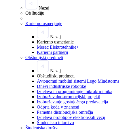
Nazaj
Ob študiju
Karierno usmerjanje
Nazaj
Karierno usmerjanje
Mesec Elektrotehnike+
Karierni partnerji
Obštudijski predmeti
Nazaj
Obštudijski predmeti
Avtonomni mobilni sistemi Lego Mindstorms
Dnevi industrijske robotike
Izdelava in programiranje mikrokrmilnika
Izobraževalno-promocijski projekti
Izobraževanje gostujočega predavatelja
Odprta koda v znanosti
Pametna distribucijska omrežja
Izdelava prototipov elektronskih vezij
Študentsko tutorstvo
Študentska društva