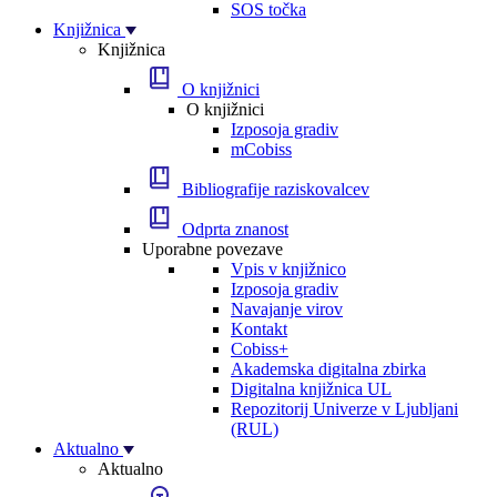
SOS točka
Knjižnica
Knjižnica
O knjižnici
O knjižnici
Izposoja gradiv
mCobiss
Bibliografije raziskovalcev
Odprta znanost
Uporabne povezave
Vpis v knjižnico
Izposoja gradiv
Navajanje virov
Kontakt
Cobiss+
Akademska digitalna zbirka
Digitalna knjižnica UL
Repozitorij Univerze v Ljubljani
(RUL)
Aktualno
Aktualno