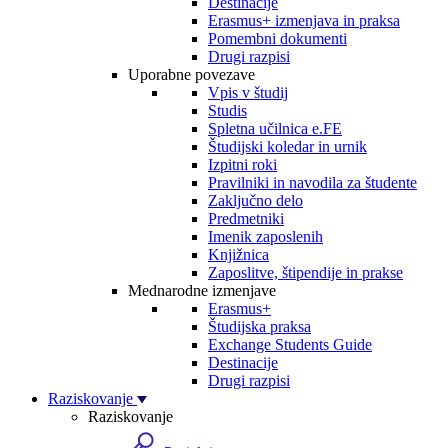
Destinacije
Erasmus+ izmenjava in praksa
Pomembni dokumenti
Drugi razpisi
Uporabne povezave
Vpis v študij
Studis
Spletna učilnica e.FE
Študijski koledar in urnik
Izpitni roki
Pravilniki in navodila za študente
Zaključno delo
Predmetniki
Imenik zaposlenih
Knjižnica
Zaposlitve, štipendije in prakse
Mednarodne izmenjave
Erasmus+
Študijska praksa
Exchange Students Guide
Destinacije
Drugi razpisi
Raziskovanje
Raziskovanje