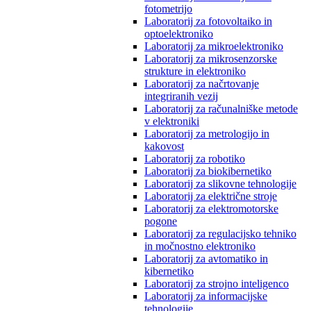
fotometrijo
Laboratorij za fotovoltaiko in
optoelektroniko
Laboratorij za mikroelektroniko
Laboratorij za mikrosenzorske
strukture in elektroniko
Laboratorij za načrtovanje
integriranih vezij
Laboratorij za računalniške metode
v elektroniki
Laboratorij za metrologijo in
kakovost
Laboratorij za robotiko
Laboratorij za biokibernetiko
Laboratorij za slikovne tehnologije
Laboratorij za električne stroje
Laboratorij za elektromotorske
pogone
Laboratorij za regulacijsko tehniko
in močnostno elektroniko
Laboratorij za avtomatiko in
kibernetiko
Laboratorij za strojno inteligenco
Laboratorij za informacijske
tehnologije