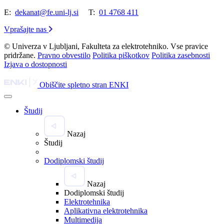
E:
dekanat@fe.uni-lj.si
T:
01 4768 411
Vprašajte nas
© Univerza v Ljubljani, Fakulteta za elektrotehniko. Vse pravice
pridržane.
Pravno obvestilo
Politika piškotkov
Politika zasebnosti
Izjava o dostopnosti
Obiščite spletno stran ENKI
Študij
Nazaj
Študij
Dodiplomski študij
Nazaj
Dodiplomski študij
Elektrotehnika
Aplikativna elektrotehnika
Multimedija