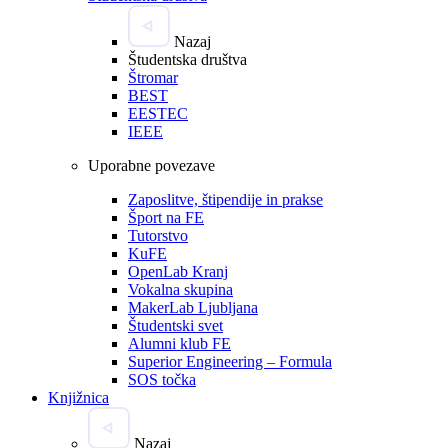
Nazaj
Študentska društva
Štromar
BEST
EESTEC
IEEE
Uporabne povezave
Zaposlitve, štipendije in prakse
Šport na FE
Tutorstvo
KuFE
OpenLab Kranj
Vokalna skupina
MakerLab Ljubljana
Študentski svet
Alumni klub FE
Superior Engineering – Formula
SOS točka
Knjižnica
Nazaj