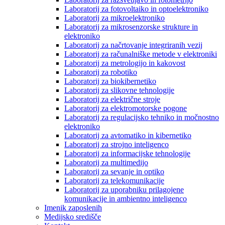
Laboratorij za fotovoltaiko in optoelektroniko
Laboratorij za mikroelektroniko
Laboratorij za mikrosenzorske strukture in
elektroniko
Laboratorij za načrtovanje integriranih vezij
Laboratorij za računalniške metode v elektroniki
Laboratorij za metrologijo in kakovost
Laboratorij za robotiko
Laboratorij za biokibernetiko
Laboratorij za slikovne tehnologije
Laboratorij za električne stroje
Laboratorij za elektromotorske pogone
Laboratorij za regulacijsko tehniko in močnostno
elektroniko
Laboratorij za avtomatiko in kibernetiko
Laboratorij za strojno inteligenco
Laboratorij za informacijske tehnologije
Laboratorij za multimedijo
Laboratorij za sevanje in optiko
Laboratorij za telekomunikacije
Laboratorij za uporabniku prilagojene
komunikacije in ambientno inteligenco
Imenik zaposlenih
Medijsko središče