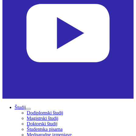
Študij
Dodiplomski študij
Magistrski študij
Doktorski študij
Študentska pisarna
Mednarodne izmenjave