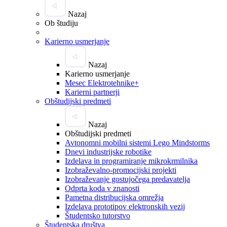
Nazaj
Ob študiju
Karierno usmerjanje
Nazaj
Karierno usmerjanje
Mesec Elektrotehnike+
Karierni partnerji
Obštudijski predmeti
Nazaj
Obštudijski predmeti
Avtonomni mobilni sistemi Lego Mindstorms
Dnevi industrijske robotike
Izdelava in programiranje mikrokrmilnika
Izobraževalno-promocijski projekti
Izobraževanje gostujočega predavatelja
Odprta koda v znanosti
Pametna distribucijska omrežja
Izdelava prototipov elektronskih vezij
Študentsko tutorstvo
Študentska društva