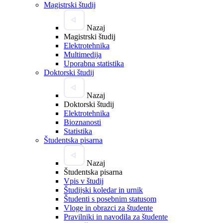
Magistrski študij
Nazaj
Magistrski študij
Elektrotehnika
Multimedija
Uporabna statistika
Doktorski študij
Nazaj
Doktorski študij
Elektrotehnika
Bioznanosti
Statistika
Študentska pisarna
Nazaj
Študentska pisarna
Vpis v študij
Študijski koledar in urnik
Študenti s posebnim statusom
Vloge in obrazci za študente
Pravilniki in navodila za študente