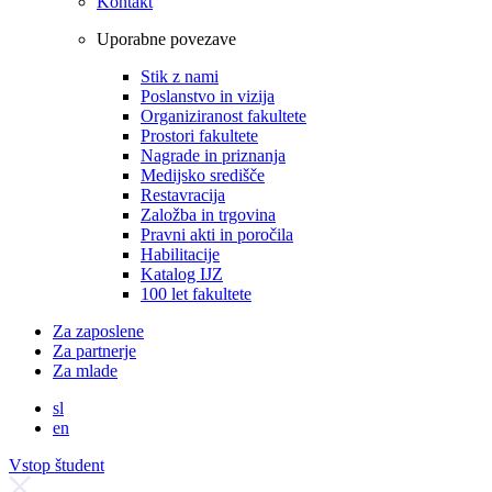
Kontakt
Uporabne povezave
Stik z nami
Poslanstvo in vizija
Organiziranost fakultete
Prostori fakultete
Nagrade in priznanja
Medijsko središče
Restavracija
Založba in trgovina
Pravni akti in poročila
Habilitacije
Katalog IJZ
100 let fakultete
Za zaposlene
Za partnerje
Za mlade
sl
en
Vstop študent