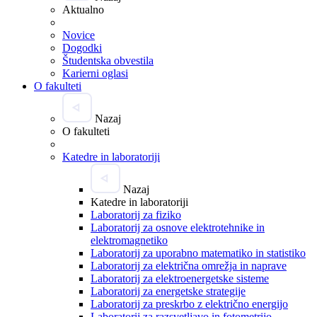
Aktualno
Novice
Dogodki
Študentska obvestila
Karierni oglasi
O fakulteti
Nazaj
O fakulteti
Katedre in laboratoriji
Nazaj
Katedre in laboratoriji
Laboratorij za fiziko
Laboratorij za osnove elektrotehnike in
elektromagnetiko
Laboratorij za uporabno matematiko in statistiko
Laboratorij za električna omrežja in naprave
Laboratorij za elektroenergetske sisteme
Laboratorij za energetske strategije
Laboratorij za preskrbo z električno energijo
Laboratorij za razsvetljavo in fotometrijo