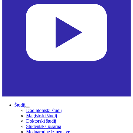
Študij
Dodiplomski študij
Magistrski študij
Doktorski študij
Študentska pisarna
Mednarodne izmenjave