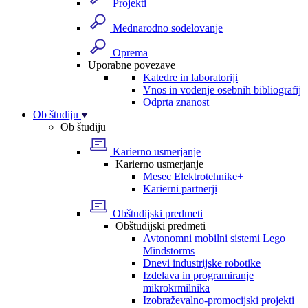
Projekti
Mednarodno sodelovanje
Oprema
Uporabne povezave
Katedre in laboratoriji
Vnos in vodenje osebnih bibliografij
Odprta znanost
Ob študiju
Ob študiju
Karierno usmerjanje
Karierno usmerjanje
Mesec Elektrotehnike+
Karierni partnerji
Obštudijski predmeti
Obštudijski predmeti
Avtonomni mobilni sistemi Lego
Mindstorms
Dnevi industrijske robotike
Izdelava in programiranje
mikrokrmilnika
Izobraževalno-promocijski projekti