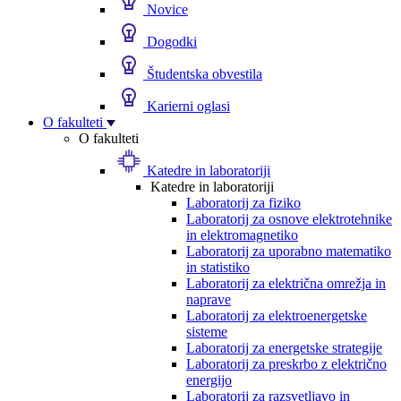
Novice
Dogodki
Študentska obvestila
Karierni oglasi
O fakulteti
O fakulteti
Katedre in laboratoriji
Katedre in laboratoriji
Laboratorij za fiziko
Laboratorij za osnove elektrotehnike
in elektromagnetiko
Laboratorij za uporabno matematiko
in statistiko
Laboratorij za električna omrežja in
naprave
Laboratorij za elektroenergetske
sisteme
Laboratorij za energetske strategije
Laboratorij za preskrbo z električno
energijo
Laboratorij za razsvetljavo in