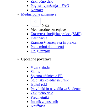
Zaključno delo
Pogosta vprašanja – FAQ
Kontakt
Mednarodne izmenjave
Nazaj
Mednarodne izmenjave
Erasmus+ študijska praksa (SMP)
Destinacije
Erasmus+ izmenjava in praksa
Pomembni dokumenti
Drugi razpisi
Uporabne povezave
Vpis v študij
Studis
Spletna učilnica e.FE
Študijski koledar in urnik
Izpitni roki
Pravilniki in navodila za študente
Zaključno delo
Predmetniki
Imenik zaposlenih
Knjižnica