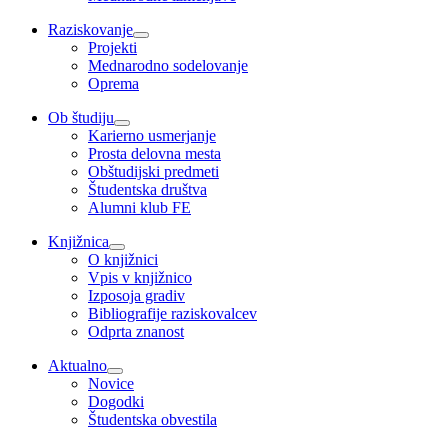
Raziskovanje
Projekti
Mednarodno sodelovanje
Oprema
Ob študiju
Karierno usmerjanje
Prosta delovna mesta
Obštudijski predmeti
Študentska društva
Alumni klub FE
Knjižnica
O knjižnici
Vpis v knjižnico
Izposoja gradiv
Bibliografije raziskovalcev
Odprta znanost
Aktualno
Novice
Dogodki
Študentska obvestila