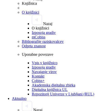
Knjižnica
O knjižnici
Nazaj
O knjižnici
Izposoja gradiv
mCobiss
Bibliografije raziskovalcev
Odprta znanost
Uporabne povezave
Vpis v knjižnico
Izposoja gradiv
Navajanje virov
Kontakt
Cobiss+
Akademska digitalna zbirka
Digitalna knjižnica UL
Repozitorij Univerze v Ljubljani (RUL)
Aktualno
Nazaj