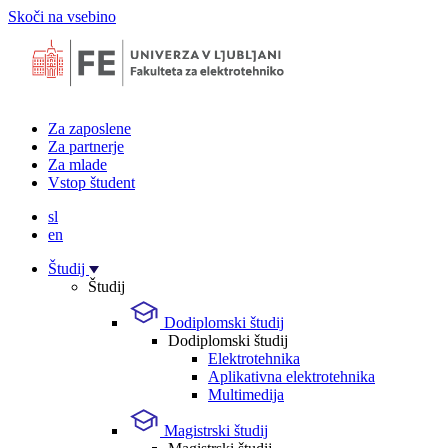
Skoči na vsebino
Za zaposlene
Za partnerje
Za mlade
Vstop študent
sl
en
Študij
Študij
Dodiplomski študij
Dodiplomski študij
Elektrotehnika
Aplikativna elektrotehnika
Multimedija
Magistrski študij