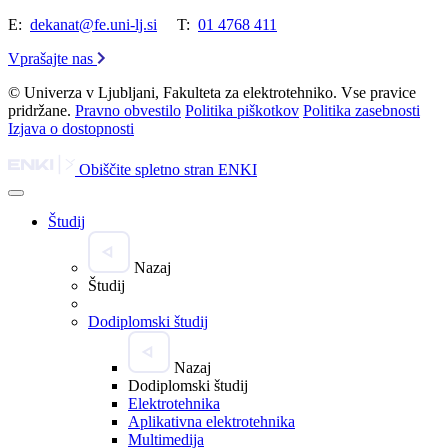
E:
dekanat@fe.uni-lj.si
T:
01 4768 411
Vprašajte nas
© Univerza v Ljubljani, Fakulteta za elektrotehniko. Vse pravice
pridržane.
Pravno obvestilo
Politika piškotkov
Politika zasebnosti
Izjava o dostopnosti
Obiščite spletno stran ENKI
Študij
Nazaj
Študij
Dodiplomski študij
Nazaj
Dodiplomski študij
Elektrotehnika
Aplikativna elektrotehnika
Multimedija