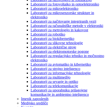
Laboratorij za fotovoltaiko in optoelektroniko
Laboratorij za mikroelektroniko
Laboratorij za mikrosenzorske strukture in
elektroniko
Laboratorij za načrtovanje integriranih vezij
Laboratorij za računalniške metode v elektroniki
Laboratorij za metrologijo in kakovost
Laboratorij za robotiko
Laboratorij za biokibernetiko
Laboratorij za slikovne tehnologije
Laboratorij za električne stroje
Laboratorij za elektromotorske pogone
Laboratorij za regulacijsko tehniko in močnostno
elektroniko
Laboratorij za avtomatiko in kibernetiko
Laboratorij za strojno inteligenco
Laboratorij za informacijske tehnologije
Laboratorij za multimedijo
Laboratorij za sevanje in optiko
Laboratorij za telekomunikacije
Laboratorij za uporabniku prilagojene
komunikacije in ambientno inteligenco
Imenik zaposlenih
Medijsko središče