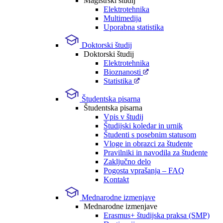
Magistrski študij
Elektrotehnika
Multimedija
Uporabna statistika
Doktorski študij
Doktorski študij
Elektrotehnika
Bioznanosti
Statistika
Študentska pisarna
Študentska pisarna
Vpis v študij
Študijski koledar in urnik
Študenti s posebnim statusom
Vloge in obrazci za študente
Pravilniki in navodila za študente
Zaključno delo
Pogosta vprašanja – FAQ
Kontakt
Mednarodne izmenjave
Mednarodne izmenjave
Erasmus+ študijska praksa (SMP)