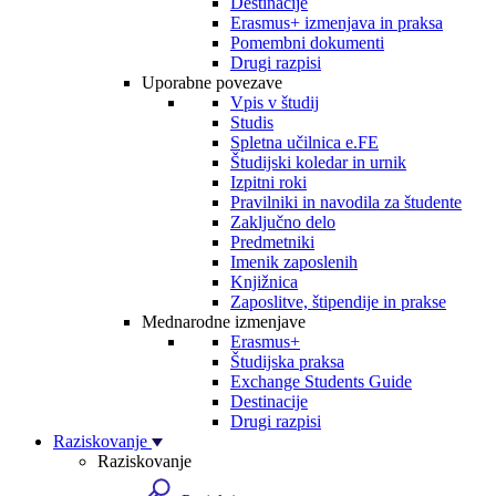
Destinacije
Erasmus+ izmenjava in praksa
Pomembni dokumenti
Drugi razpisi
Uporabne povezave
Vpis v študij
Studis
Spletna učilnica e.FE
Študijski koledar in urnik
Izpitni roki
Pravilniki in navodila za študente
Zaključno delo
Predmetniki
Imenik zaposlenih
Knjižnica
Zaposlitve, štipendije in prakse
Mednarodne izmenjave
Erasmus+
Študijska praksa
Exchange Students Guide
Destinacije
Drugi razpisi
Raziskovanje
Raziskovanje