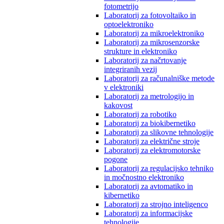
fotometrijo
Laboratorij za fotovoltaiko in
optoelektroniko
Laboratorij za mikroelektroniko
Laboratorij za mikrosenzorske
strukture in elektroniko
Laboratorij za načrtovanje
integriranih vezij
Laboratorij za računalniške metode
v elektroniki
Laboratorij za metrologijo in
kakovost
Laboratorij za robotiko
Laboratorij za biokibernetiko
Laboratorij za slikovne tehnologije
Laboratorij za električne stroje
Laboratorij za elektromotorske
pogone
Laboratorij za regulacijsko tehniko
in močnostno elektroniko
Laboratorij za avtomatiko in
kibernetiko
Laboratorij za strojno inteligenco
Laboratorij za informacijske
tehnologije