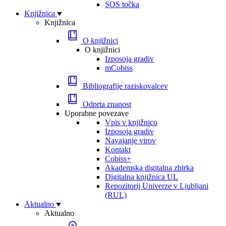
SOS točka
Knjižnica
Knjižnica
O knjižnici
O knjižnici
Izposoja gradiv
mCobiss
Bibliografije raziskovalcev
Odprta znanost
Uporabne povezave
Vpis v knjižnico
Izposoja gradiv
Navajanje virov
Kontakt
Cobiss+
Akademska digitalna zbirka
Digitalna knjižnica UL
Repozitorij Univerze v Ljubljani
(RUL)
Aktualno
Aktualno