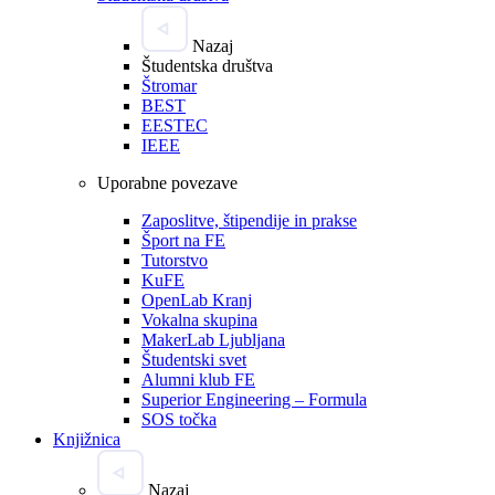
Nazaj
Študentska društva
Štromar
BEST
EESTEC
IEEE
Uporabne povezave
Zaposlitve, štipendije in prakse
Šport na FE
Tutorstvo
KuFE
OpenLab Kranj
Vokalna skupina
MakerLab Ljubljana
Študentski svet
Alumni klub FE
Superior Engineering – Formula
SOS točka
Knjižnica
Nazaj