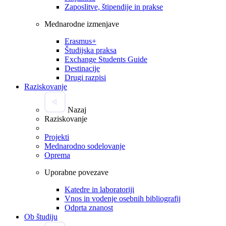
Zaposlitve, štipendije in prakse
Mednarodne izmenjave
Erasmus+
Študijska praksa
Exchange Students Guide
Destinacije
Drugi razpisi
Raziskovanje
Nazaj
Raziskovanje
Projekti
Mednarodno sodelovanje
Oprema
Uporabne povezave
Katedre in laboratoriji
Vnos in vodenje osebnih bibliografij
Odprta znanost
Ob študiju