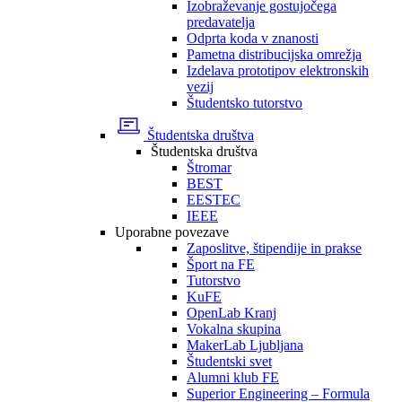
Izobraževanje gostujočega
predavatelja
Odprta koda v znanosti
Pametna distribucijska omrežja
Izdelava prototipov elektronskih
vezij
Študentsko tutorstvo
Študentska društva
Študentska društva
Štromar
BEST
EESTEC
IEEE
Uporabne povezave
Zaposlitve, štipendije in prakse
Šport na FE
Tutorstvo
KuFE
OpenLab Kranj
Vokalna skupina
MakerLab Ljubljana
Študentski svet
Alumni klub FE
Superior Engineering – Formula