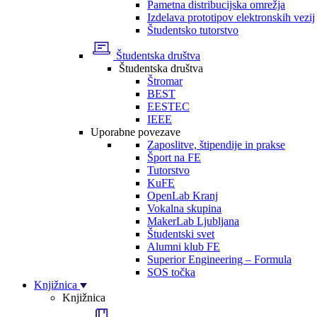
Pametna distribucijska omrežja
Izdelava prototipov elektronskih vezij
Študentsko tutorstvo
Študentska društva
Študentska društva
Štromar
BEST
EESTEC
IEEE
Uporabne povezave
Zaposlitve, štipendije in prakse
Šport na FE
Tutorstvo
KuFE
OpenLab Kranj
Vokalna skupina
MakerLab Ljubljana
Študentski svet
Alumni klub FE
Superior Engineering – Formula
SOS točka
Knjižnica
Knjižnica