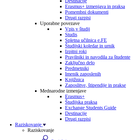
Destinacije
Erasmus+ izmenjava in praksa
Pomembni dokumenti
Drugi razpisi
Uporabne povezave
Vpis v študij
Studis
Spletna učilnica e.FE
Študijski koledar in urnik
Izpitni roki
Pravilniki in navodila za študente
Zaključno delo
Predmetniki
Imenik zaposlenih
Knjižnica
Zaposlitve, štipendije in prakse
Mednarodne izmenjave
Erasmus+
Študijska praksa
Exchange Students Guide
Destinacije
Drugi razpisi
Raziskovanje
Raziskovanje