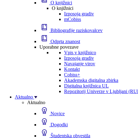
O knjižnici
O knjižnici
Izposoja gradiv
mCobiss
Bibliografije raziskovalcev
Odprta znanost
Uporabne povezave
Vpis v knjižnico
Izposoja gradiv
Navajanje virov
Kontakt
Cobiss+
Akademska digitalna zbirka
Digitalna knjižnica UL
Repozitorij Univerze v Ljubljani (RU
Aktualno
Aktualno
Novice
Dogodki
Študentska obvestila