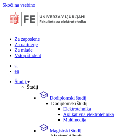
Skoči na vsebino
Za zaposlene
Za partnerje
Za mlade
Vstop študent
sl
en
Študij
Študij
Dodiplomski študij
Dodiplomski študij
Elektrotehnika
Aplikativna elektrotehnika
Multimedija
Magistrski študij