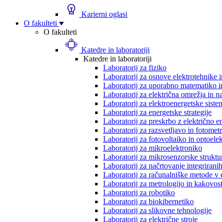
Karierni oglasi
O fakulteti
O fakulteti
Katedre in laboratoriji
Katedre in laboratoriji
Laboratorij za fiziko
Laboratorij za osnove elektrotehnike 
Laboratorij za uporabno matematiko in
Laboratorij za električna omrežja in n
Laboratorij za elektroenergetske siste
Laboratorij za energetske strategije
Laboratorij za preskrbo z električno e
Laboratorij za razsvetljavo in fotometr
Laboratorij za fotovoltaiko in optoele
Laboratorij za mikroelektroniko
Laboratorij za mikrosenzorske struktur
Laboratorij za načrtovanje integriranih
Laboratorij za računalniške metode v 
Laboratorij za metrologijo in kakovos
Laboratorij za robotiko
Laboratorij za biokibernetiko
Laboratorij za slikovne tehnologije
Laboratorij za električne stroje