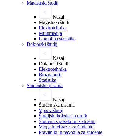
Magistrski študij
Nazaj
Magistrski študij
Elektrotehnika
Multimedija
Uporabna statistika
Doktorski študij
Nazaj
Doktorski študij
Elektrotehnika
Bioznanosti
Statistika
Študentska pisarna
Nazaj
Študentska pisarna
Vpis v študij
Študijski koledar in urnik
Študenti s posebnim statusom
Vloge in obrazci za študente
Pravilniki in navodila za študente