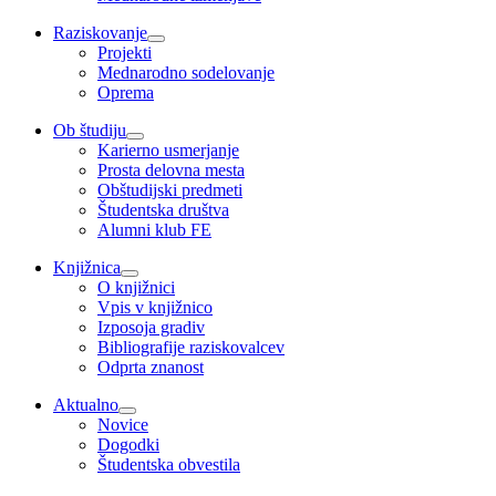
Raziskovanje
Projekti
Mednarodno sodelovanje
Oprema
Ob študiju
Karierno usmerjanje
Prosta delovna mesta
Obštudijski predmeti
Študentska društva
Alumni klub FE
Knjižnica
O knjižnici
Vpis v knjižnico
Izposoja gradiv
Bibliografije raziskovalcev
Odprta znanost
Aktualno
Novice
Dogodki
Študentska obvestila