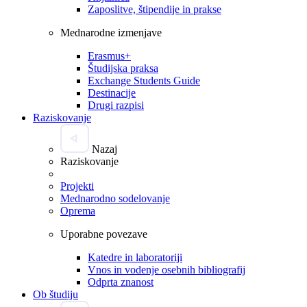
Zaposlitve, štipendije in prakse
Mednarodne izmenjave
Erasmus+
Študijska praksa
Exchange Students Guide
Destinacije
Drugi razpisi
Raziskovanje
Nazaj
Raziskovanje
Projekti
Mednarodno sodelovanje
Oprema
Uporabne povezave
Katedre in laboratoriji
Vnos in vodenje osebnih bibliografij
Odprta znanost
Ob študiju