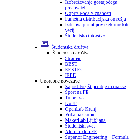
Izobraževanje gostujočega
predavatelja
Odprta koda v znanosti
Pametna distribucijska omrežja
Izdelava prototipov elektronskih
vezij
Študentsko tutorstvo
Študentska društva
Študentska društva
Štromar
BEST
EESTEC
IEEE
Uporabne povezave
Zaposlitve, štipendije in prakse
Šport na FE
Tutorstvo
KuFE
OpenLab Kranj
Vokalna skupina
MakerLab Ljubljana
Študentski svet
Alumni klub FE
Superior Engineering – Formula