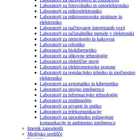
Laboratorij za fotovoltaiko in optoelektroniko
Laboratorij za mikroelektroniko
Laboratorij za mikrosenzorske strukture in
elektroniko
Laboratorij za načrtovanje integriranih vezij
Laboratorij za računalniške metode v elektroniki
Laboratorij za metrologijo in kakovost
Laboratorij za robotiko
Laboratorij za biokibernetiko
Laboratorij za slikovne tehnologije
Laboratorij za električne stroje
Laboratorij za elektromotorske pogone
Laboratorij za regulacijsko tehniko in močnostno
elektroniko
Laboratorij za avtomatiko in kibernetiko
Laboratorij za strojno inteligenco
Laboratorij za informacijske tehnologije
Laboratorij za multimedijo
Laboratorij za sevanje in optiko
Laboratorij za telekomunikacije
Laboratorij za uporabniku prilagojene
komunikacije in ambientno inteligenco
Imenik zaposlenih
Medijsko središče