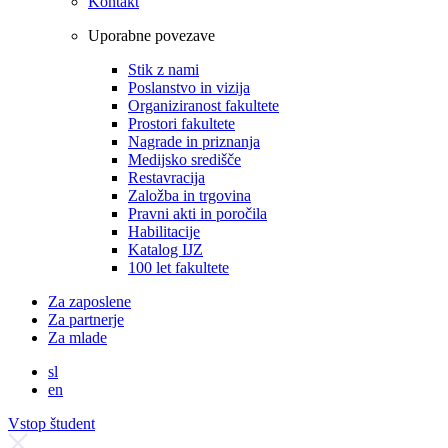
Kontakt
Uporabne povezave
Stik z nami
Poslanstvo in vizija
Organiziranost fakultete
Prostori fakultete
Nagrade in priznanja
Medijsko središče
Restavracija
Založba in trgovina
Pravni akti in poročila
Habilitacije
Katalog IJZ
100 let fakultete
Za zaposlene
Za partnerje
Za mlade
sl
en
Vstop študent