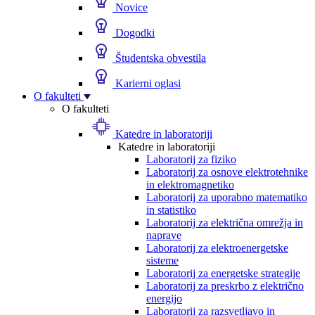
Novice
Dogodki
Študentska obvestila
Karierni oglasi
O fakulteti
O fakulteti
Katedre in laboratoriji
Katedre in laboratoriji
Laboratorij za fiziko
Laboratorij za osnove elektrotehnike
in elektromagnetiko
Laboratorij za uporabno matematiko
in statistiko
Laboratorij za električna omrežja in
naprave
Laboratorij za elektroenergetske
sisteme
Laboratorij za energetske strategije
Laboratorij za preskrbo z električno
energijo
Laboratorij za razsvetljavo in