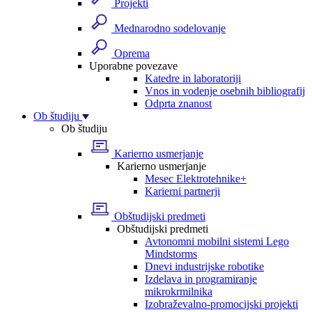
Projekti
Mednarodno sodelovanje
Oprema
Uporabne povezave
Katedre in laboratoriji
Vnos in vodenje osebnih bibliografij
Odprta znanost
Ob študiju
Ob študiju
Karierno usmerjanje
Karierno usmerjanje
Mesec Elektrotehnike+
Karierni partnerji
Obštudijski predmeti
Obštudijski predmeti
Avtonomni mobilni sistemi Lego
Mindstorms
Dnevi industrijske robotike
Izdelava in programiranje
mikrokrmilnika
Izobraževalno-promocijski projekti