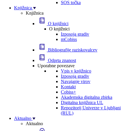
SOS točka
Knjižnica
Knjižnica
O knjižnici
O knjižnici
Izposoja gradiv
mCobiss
Bibliografije raziskovalcev
Odprta znanost
Uporabne povezave
Vpis v knjižnico
Izposoja gradiv
Navajanje virov
Kontakt
Cobiss+
Akademska digitalna zbirka
Digitalna knjižnica UL
Repozitorij Univerze v Ljubljani
(RUL)
Aktualno
Aktualno