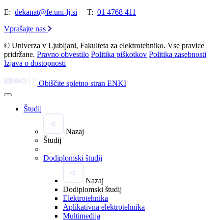
E:
dekanat@fe.uni-lj.si
T:
01 4768 411
Vprašajte nas
© Univerza v Ljubljani, Fakulteta za elektrotehniko. Vse pravice
pridržane.
Pravno obvestilo
Politika piškotkov
Politika zasebnosti
Izjava o dostopnosti
Obiščite spletno stran ENKI
Študij
Nazaj
Študij
Dodiplomski študij
Nazaj
Dodiplomski študij
Elektrotehnika
Aplikativna elektrotehnika
Multimedija