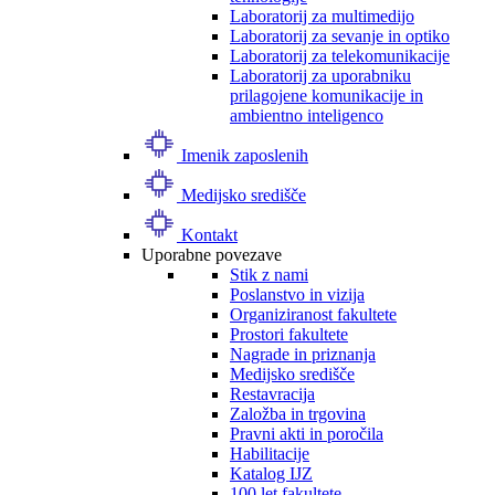
Laboratorij za multimedijo
Laboratorij za sevanje in optiko
Laboratorij za telekomunikacije
Laboratorij za uporabniku
prilagojene komunikacije in
ambientno inteligenco
Imenik zaposlenih
Medijsko središče
Kontakt
Uporabne povezave
Stik z nami
Poslanstvo in vizija
Organiziranost fakultete
Prostori fakultete
Nagrade in priznanja
Medijsko središče
Restavracija
Založba in trgovina
Pravni akti in poročila
Habilitacije
Katalog IJZ
100 let fakultete