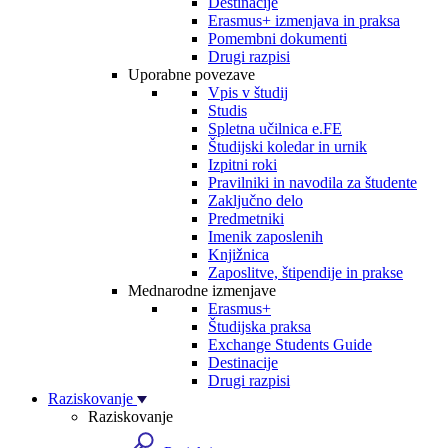
Destinacije
Erasmus+ izmenjava in praksa
Pomembni dokumenti
Drugi razpisi
Uporabne povezave
Vpis v študij
Studis
Spletna učilnica e.FE
Študijski koledar in urnik
Izpitni roki
Pravilniki in navodila za študente
Zaključno delo
Predmetniki
Imenik zaposlenih
Knjižnica
Zaposlitve, štipendije in prakse
Mednarodne izmenjave
Erasmus+
Študijska praksa
Exchange Students Guide
Destinacije
Drugi razpisi
Raziskovanje
Raziskovanje