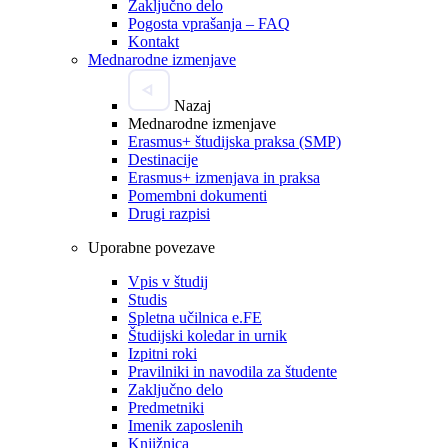
Zaključno delo
Pogosta vprašanja – FAQ
Kontakt
Mednarodne izmenjave
Nazaj
Mednarodne izmenjave
Erasmus+ študijska praksa (SMP)
Destinacije
Erasmus+ izmenjava in praksa
Pomembni dokumenti
Drugi razpisi
Uporabne povezave
Vpis v študij
Studis
Spletna učilnica e.FE
Študijski koledar in urnik
Izpitni roki
Pravilniki in navodila za študente
Zaključno delo
Predmetniki
Imenik zaposlenih
Knjižnica