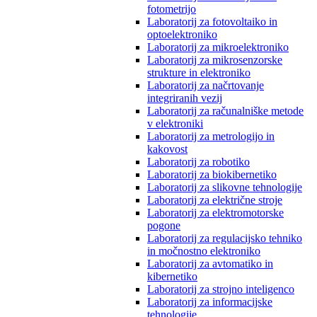
fotometrijo
Laboratorij za fotovoltaiko in
optoelektroniko
Laboratorij za mikroelektroniko
Laboratorij za mikrosenzorske
strukture in elektroniko
Laboratorij za načrtovanje
integriranih vezij
Laboratorij za računalniške metode
v elektroniki
Laboratorij za metrologijo in
kakovost
Laboratorij za robotiko
Laboratorij za biokibernetiko
Laboratorij za slikovne tehnologije
Laboratorij za električne stroje
Laboratorij za elektromotorske
pogone
Laboratorij za regulacijsko tehniko
in močnostno elektroniko
Laboratorij za avtomatiko in
kibernetiko
Laboratorij za strojno inteligenco
Laboratorij za informacijske
tehnologije