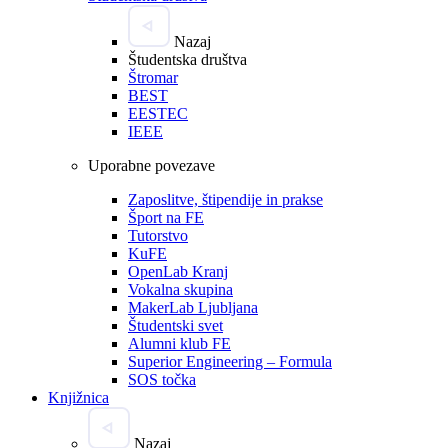
Nazaj
Študentska društva
Štromar
BEST
EESTEC
IEEE
Uporabne povezave
Zaposlitve, štipendije in prakse
Šport na FE
Tutorstvo
KuFE
OpenLab Kranj
Vokalna skupina
MakerLab Ljubljana
Študentski svet
Alumni klub FE
Superior Engineering – Formula
SOS točka
Knjižnica
Nazaj