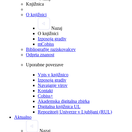
Knjižnica
O knjižnici
Nazaj
O knjižnici
Izposoja gradiv
mCobiss
Bibliografije raziskovalcev
Odprta znanost
Uporabne povezave
Vpis v knjižnico
Izposoja gradiv
Navajanje virov
Kontakt
Cobiss+
Akademska digitalna zbirka
Digitalna knjižnica UL
Repozitorij Univerze v Ljubljani (RUL)
Aktualno
Nazaj