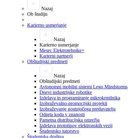
Nazaj
Ob študiju
Karierno usmerjanje
Nazaj
Karierno usmerjanje
Mesec Elektrotehnike+
Karierni partnerji
Obštudijski predmeti
Nazaj
Obštudijski predmeti
Avtonomni mobilni sistemi Lego Mindstorms
Dnevi industrijske robotike
Izdelava in programiranje mikrokrmilnika
Izobraževalno-promocijski projekti
Izobraževanje gostujočega predavatelja
Odprta koda v znanosti
Pametna distribucijska omrežja
Izdelava prototipov elektronskih vezij
Študentsko tutorstvo
Študentska društva