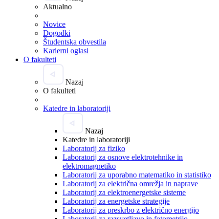
Aktualno
Novice
Dogodki
Študentska obvestila
Karierni oglasi
O fakulteti
Nazaj
O fakulteti
Katedre in laboratoriji
Nazaj
Katedre in laboratoriji
Laboratorij za fiziko
Laboratorij za osnove elektrotehnike in
elektromagnetiko
Laboratorij za uporabno matematiko in statistiko
Laboratorij za električna omrežja in naprave
Laboratorij za elektroenergetske sisteme
Laboratorij za energetske strategije
Laboratorij za preskrbo z električno energijo
Laboratorij za razsvetljavo in fotometrijo