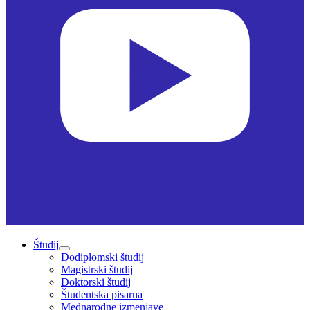
Študij
Dodiplomski študij
Magistrski študij
Doktorski študij
Študentska pisarna
Mednarodne izmenjave