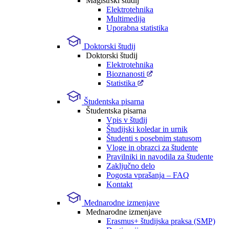
Magistrski študij
Elektrotehnika
Multimedija
Uporabna statistika
Doktorski študij
Doktorski študij
Elektrotehnika
Bioznanosti
Statistika
Študentska pisarna
Študentska pisarna
Vpis v študij
Študijski koledar in urnik
Študenti s posebnim statusom
Vloge in obrazci za študente
Pravilniki in navodila za študente
Zaključno delo
Pogosta vprašanja – FAQ
Kontakt
Mednarodne izmenjave
Mednarodne izmenjave
Erasmus+ študijska praksa (SMP)