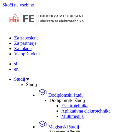
Skoči na vsebino
Za zaposlene
Za partnerje
Za mlade
Vstop študent
sl
en
Študij
Študij
Dodiplomski študij
Dodiplomski študij
Elektrotehnika
Aplikativna elektrotehnika
Multimedija
Magistrski študij